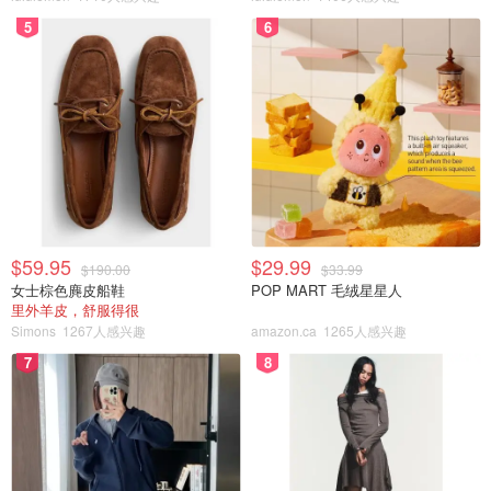
5
6
$59.95
$29.99
$190.00
$33.99
女士棕色麂皮船鞋
POP MART 毛绒星星人
里外羊皮，舒服得很
Simons
1267人感兴趣
amazon.ca
1265人感兴趣
7
8