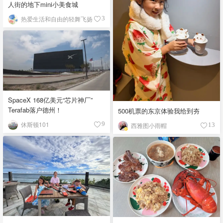
人街的地下mini小美食城
热爱生活和自由的轻舞飞扬
3
SpaceX 168亿美元“芯片神厂”
Terafab落户德州！
500机票的东京体验我给到夯
休斯顿101
9
西雅图小雨帽
13