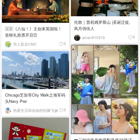
伦敦｜普莉姆罗斯山 |圣诞迁徙,
风月俏佳人
🇬🇧《八仙！》主创来英国啦！
首映礼抢票开启⏰
aman910316
8
华人影业CMC
6
Chicago芝加哥City Walk之海军码
头Navy Pier
热爱生活和自由的轻舞飞扬
8
❤️三种珍珠首饰搭配灵感/珍珠还