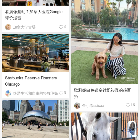
看病像渡劫？加拿大医院Google
评价爆雷
加拿大宁古塔
3
Starbucks Reserve Roastery
Chicago
歌莉娅白色镂空针织衫真的很百
热爱生活和自由的轻舞飞扬
6
搭
金小希ssicaa
16