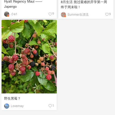
Hyatt Regency Maui ——
8月生活 熬过最难的开学第一周
Japengo
终于周末啦！
小a1
9
Summer在漂流
9
野生黑莓？
Lovemay
1