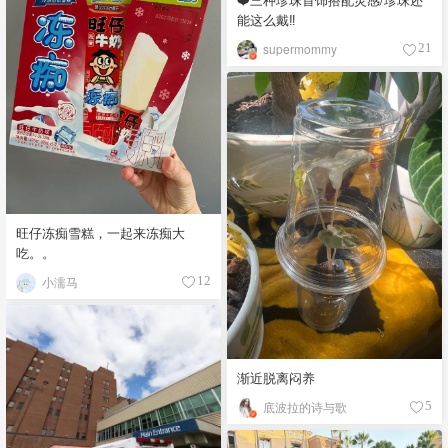
能这么戴‼️
supermommy
21
旺仔冻痴雪糕，一起来冻痴大
吃。。
小濡马
12
渐近脱离闷养
底波拉的诗与歌
5