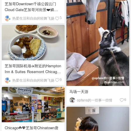
芝加哥Downtown千禧公园云门
Cloud Gate芝加哥河街景❤️鳞次
栉比的高楼
热爱生活和自由的轻舞飞扬
5
芝加哥国际机场✈️附近的Hampton
Inn & Suites Rosemont Chicago
O'Hare自助早餐
热爱生活和自由的轻舞飞扬
9
马场一天游
opfans的一些事一些情
6
Chicago☘️💖芝加哥Chinatown唐