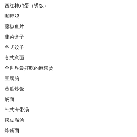
西红柿鸡蛋（烫饭）
咖喱鸡
藤椒鱼片
韭菜盒子
各式饺子
各式意面
全世界最好吃的麻辣烫
豆腐脑
黄瓜炒饭
焖面
韩式海带汤
辣豆腐汤
炸酱面