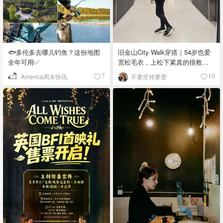
🐟多伦多去哪儿钓鱼？这份地图
旧金山City Walk穿搭｜54岁也爱
全年可用✅
宽松毛衣，上松下紧真的很救比
例
America周末快讯
不要坚持要爱
7
10