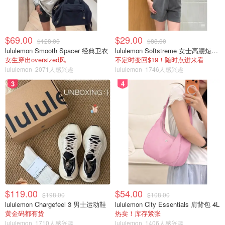
$69.00
$29.00
$128.00
$88.00
lululemon Smooth Spacer 经典卫衣
lululemon Softstreme 女士高腰短裤 10cm
女生穿出oversized风
不定时变回$19！随时点进来看
lululemon
2071人感兴趣
lululemon
1746人感兴趣
3
4
$119.00
$54.00
$198.00
$108.00
lululemon Chargefeel 3 男士运动鞋
lululemon City Essentials 肩背包 4L
黄金码都有货
热卖！库存紧张
lululemon
1710人感兴趣
lululemon
1406人感兴趣