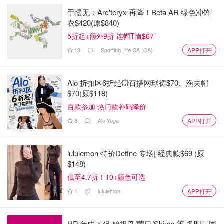
手慢无：Arc'teryx 再降！Beta AR 绿色冲锋
衣$420(原$840)
5折起+额外9折 连帽T恤$67
19
Sporting Life CA (CA)
APP打开
Alo 折扣区6折起💥百搭网球裙$70、渔夫帽
$70(原$118)
百款参加 热门款补码降价
8
Alo Yoga
APP打开
lululemon 特价Define 专场| 经典款$69 (原
$148)
低至4.7折！10+颜色可选
1
lululemon
APP打开
HR 年中大促 始祖鸟/蒙口/Skims 等 多明星同