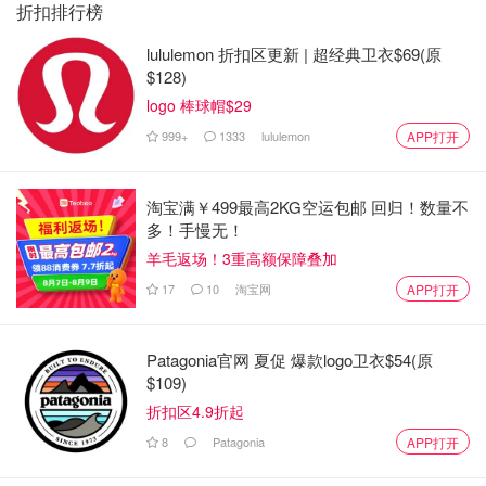
折扣排行榜
lululemon 折扣区更新 | 超经典卫衣$69(原
$128)
logo 棒球帽$29
999+
1333
lululemon
APP打开
淘宝满￥499最高2KG空运包邮 回归！数量不
多！手慢无！
羊毛返场！3重高额保障叠加
17
10
淘宝网
APP打开
Patagonia官网 夏促 爆款logo卫衣$54(原
$109)
折扣区4.9折起
8
Patagonia
APP打开