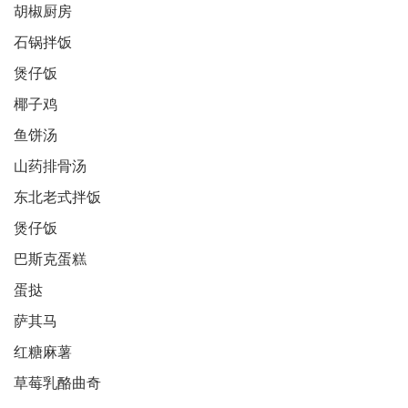
胡椒厨房
石锅拌饭
煲仔饭
椰子鸡
鱼饼汤
山药排骨汤
东北老式拌饭
煲仔饭
巴斯克蛋糕
蛋挞
萨其马
红糖麻薯
草莓乳酪曲奇