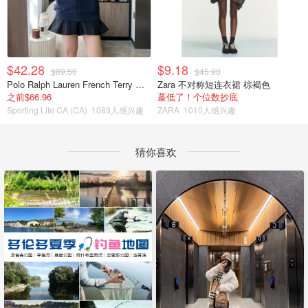
$42.28
$9.18
$89.50
$45.90
Polo Ralph Lauren French Terry 女童连帽卫衣 7-16码
Zara 不对称短连衣裙 棕褐色
之前$66.96
蕞低了！个位数抄底
Sporting Life CA (CA)
1083人感兴趣
ZARA
1010人感兴趣
猜你喜欢