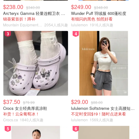
$238.00
$249.00
$340.00
$348.00
Arc'teryx Gamma 轻量连帽卫衣 女款
Wunder Puff 羽绒服 600蓬松度
锦葵紫首折！蹲补
有细闪的黑色 拍照好看
Mountain Equipment Company
2054人感兴趣
lululemon
1916人感兴趣
3
4
$37.50
$29.00
$79.99
$88.00
Crocs 女士经典厚底凉鞋
lululemon Softstreme 女士高腰短裤 10cm
补货！云朵葡萄冰！
不定时变回$19！随时点进来看
Crocs.ca
1840人感兴趣
lululemon
1569人感兴趣
5
6