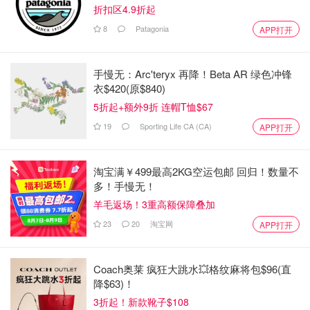
折扣区4.9折起
8
Patagonia
APP打开
手慢无：Arc'teryx 再降！Beta AR 绿色冲锋
衣$420(原$840)
5折起+额外9折 连帽T恤$67
19
Sporting Life CA (CA)
APP打开
淘宝满￥499最高2KG空运包邮 回归！数量不
多！手慢无！
羊毛返场！3重高额保障叠加
23
20
淘宝网
APP打开
Coach奥莱 疯狂大跳水💥格纹麻将包$96(直
降$63)！
3折起！新款靴子$108