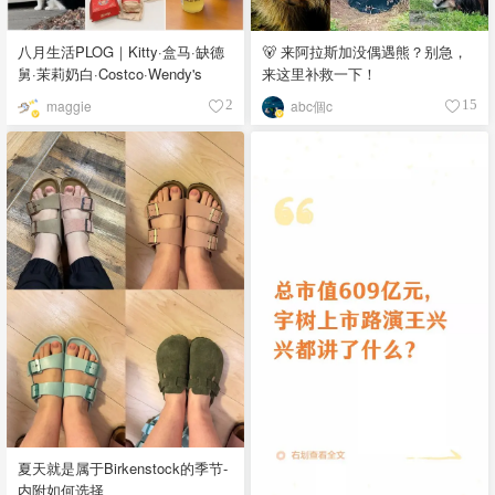
八月生活PLOG｜Kitty·盒马·缺德
🐻 来阿拉斯加没偶遇熊？别急，
舅·茉莉奶白·Costco·Wendy's
来这里补救一下！
maggie
abc個c
2
15
夏天就是属于Birkenstock的季节-
内附如何选择