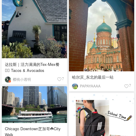
达拉斯｜活力满满的Tex-Mex餐
👉🏼 Tacos & Avocados
哈尔滨_东北的最后一站
樱桃小透明
7
PAPAYAAAA
7
Chicago Downtown芝加哥☘️City
Walk