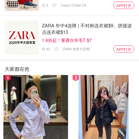
3
Coach Outlet CA
APP打开
ZARA 年中4连降 | 不对称连衣裙$9、拼接波
点连衣裙$13
1.6折起！莱赛尔羊毛T $7
43
ZARA 加拿大官网
APP打开
大家都在抢
1
2