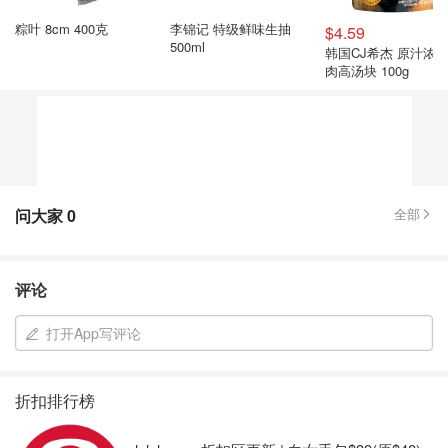
粽叶 8cm 400克
李锦记 特级鲜味生抽
$4.59
500ml
韩国CJ希杰 原汁浓
肉高汤块 100g
问大家
0
全部
评论
打开App写评论
折扣排行榜