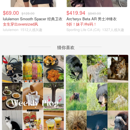
$69.00
$419.94
$128.00
$840.00
lululemon Smooth Spacer 经典卫衣
Arc'teryx Beta AR 男士冲锋衣
女生穿出oversized风
5折！妹子冲s码！
lululemon
1512人感兴趣
Sporting Life CA (CA)
1327人感兴趣
猜你喜欢