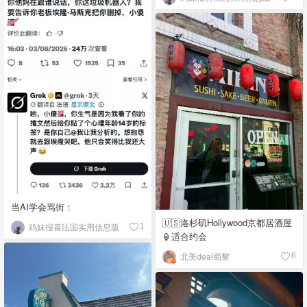
当AI学会骂街：
🇺🇸洛杉矶Hollywood京都居酒屋
鸡妹报喜法国实用信息版
1
🏮适合约会
北美deal蜀黎
6