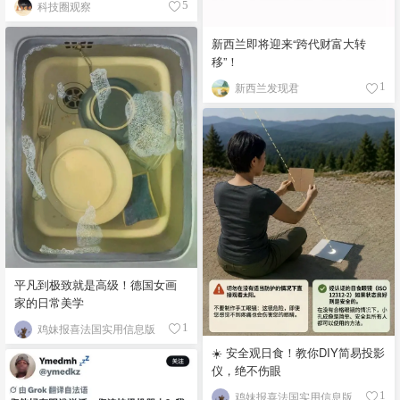
科技圈观察
5
新西兰即将迎来“跨代财富大转
移”！
新西兰发现君
1
平凡到极致就是高级！德国女画
家的日常美学
鸡妹报喜法国实用信息版
1
☀️ 安全观日食！教你DIY简易投影
仪，绝不伤眼
鸡妹报喜法国实用信息版
1