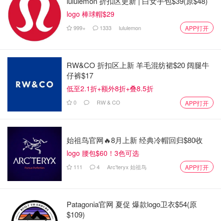
lululemon 折扣区更新 | 白女手包$39(原$48)
logo 棒球帽$29
999+
1333
lululemon
APP打开
RW&CO 折扣区上新 羊毛混纺裙$20 阔腿牛
仔裤$17
低至2.1折+额外8折+叠8.5折
0
RW & CO
APP打开
始祖鸟官网🔥8月上新 经典冷帽回归$80收
logo 腰包$60！3色可选
111
4
Arc'teryx 始祖鸟
APP打开
Patagonia官网 夏促 爆款logo卫衣$54(原
$109)