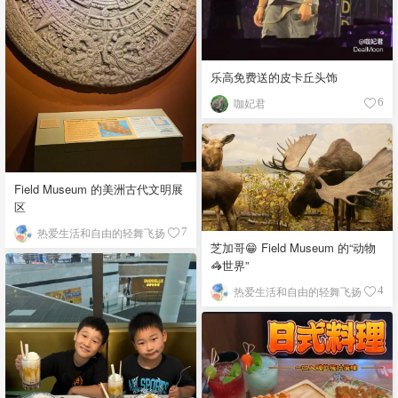
乐高免费送的皮卡丘头饰
咖妃君
6
Field Museum 的美洲古代文明展
区
热爱生活和自由的轻舞飞扬
7
芝加哥😁 Field Museum 的“动物
🦓世界”
热爱生活和自由的轻舞飞扬
4