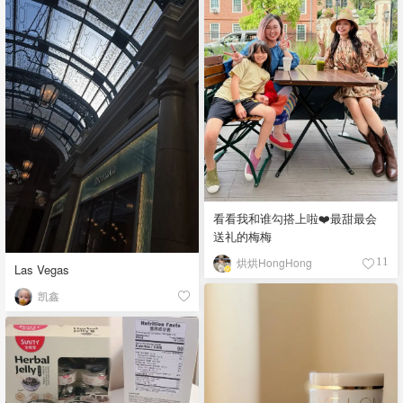
看看我和谁勾搭上啦❤️最甜最会
送礼的梅梅
烘烘HongHong
11
Las Vegas
凯鑫