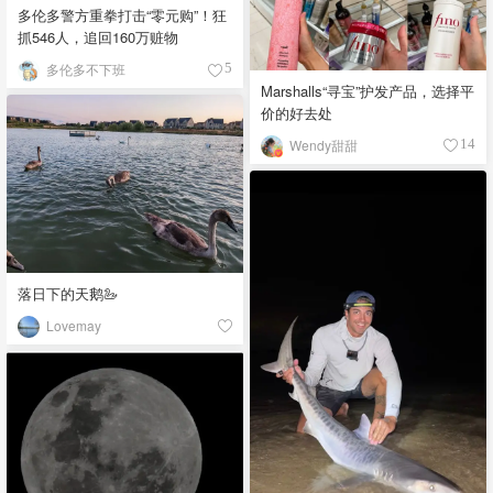
多伦多警方重拳打击“零元购”！狂
抓546人，追回160万赃物
多伦多不下班
5
Marshalls“寻宝”护发产品，选择平
价的好去处
Wendy甜甜
14
落日下的天鹅🦢
Lovemay