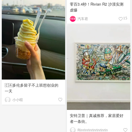
零百3.4秒！Rivian R2 沙漠实测
虐爆
汽车君
15
🇨🇦多伦多留子不上班想创业的
一天
小小暄
安特卫普｜真诚推荐，家居爱好
者一条街。
Rinrinrinrinrinrinrin