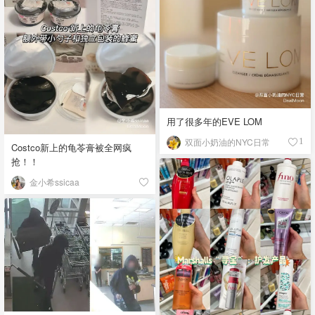
用了很多年的EVE LOM
双面小奶油的NYC日常
1
Costco新上的龟苓膏被全网疯
抢！！
金小希ssicaa