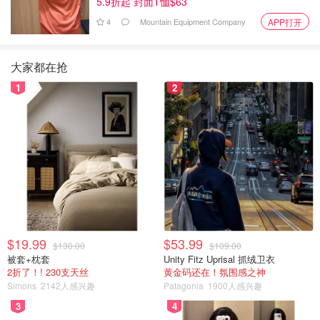
5.9折起 封面T恤$63
4
Mountain Equipment Company
APP打开
大家都在抢
1
2
$19.99
$53.99
$130.00
$109.00
被套+枕套
Unity Fitz Uprisal 抓绒卫衣
2折了！! 230支天丝
黄金码还在！氛围感之神
Simons
2142人感兴趣
Patagonia
1900人感兴趣
3
4