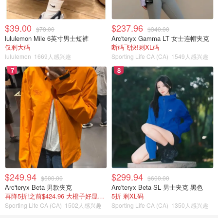
$39.00
$237.96
$78.00
$340.00
lululemon Mile 6英寸男士短裤
Arc'teryx Gamma LT 女士连帽夹克
仅剩大码
断码飞快!剩XL码
lululemon
1669人感兴趣
Sporting Life CA (CA)
1549人感兴趣
7
8
$249.94
$299.94
$500.00
$600.00
Arc'teryx Beta 男款夹克
Arc'teryx Beta SL 男士夹克 黑色
再降5折!之前$424.96 大橙子好显白 蹲补
5折 剩XL码
Sporting Life CA (CA)
1502人感兴趣
Sporting Life CA (CA)
1350人感兴趣