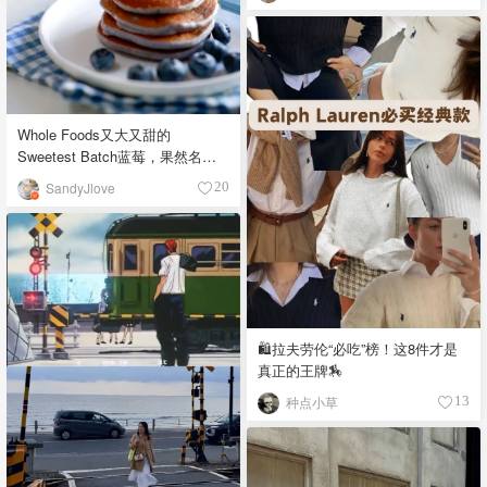
Whole Foods又大又甜的
Sweetest Batch蓝莓，果然名副
其实！
SandyJlove
20
🛍️拉夫劳伦“必吃”榜！这8件才是
真正的王牌🏇
种点小草
13