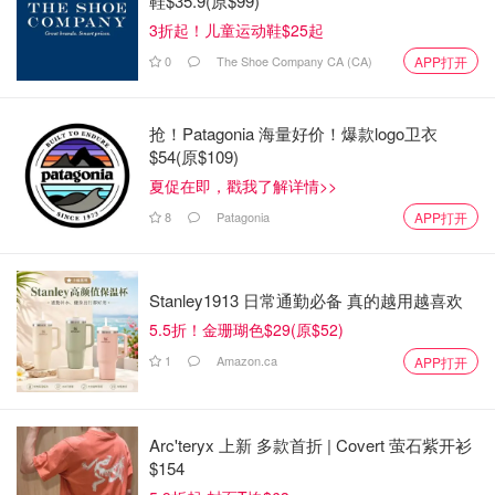
鞋$35.9(原$99)
3折起！儿童运动鞋$25起
0
The Shoe Company CA (CA)
APP打开
抢！Patagonia 海量好价！爆款logo卫衣
$54(原$109)
夏促在即，戳我了解详情>>
8
Patagonia
APP打开
Stanley1913 日常通勤必备 真的越用越喜欢
5.5折！金珊瑚色$29(原$52)
1
Amazon.ca
APP打开
Arc'teryx 上新 多款首折 | Covert 萤石紫开衫
$154