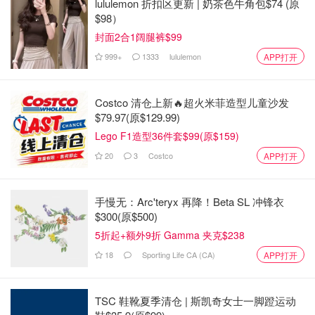
lululemon 折扣区更新 | 奶茶色牛角包$74 (原
$98）
封面2合1阔腿裤$99
999+
1333
lululemon
APP打开
Costco 清仓上新🔥超火米菲造型儿童沙发
$79.97(原$129.99)
Lego F1造型36件套$99(原$159)
20
3
Costco
APP打开
手慢无：Arc'teryx 再降！Beta SL 冲锋衣
$300(原$500)
5折起+额外9折 Gamma 夹克$238
18
Sporting Life CA (CA)
APP打开
TSC 鞋靴夏季清仓 | 斯凯奇女士一脚蹬运动