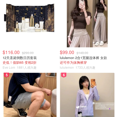
$116.00
$99.00
$290.00
$148.00
12天圣诞倒数日历套装
lululemon 2合1宽腿连体裤 女款
史低！值$565 变相2折
还可作为抹胸裤穿
Eve Lom
1881人感兴趣
lululemon
1733人感兴趣
5
6