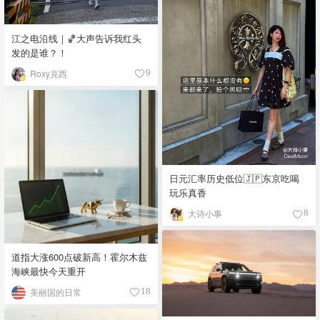
江之电沿线｜🏀大声告诉我红头
发的是谁？！
Roxy克西
9
日元汇率历史低位🇯🇵东京吃喝
玩乐真香
大诗小事
8
道指大涨600点破新高！霍尔木兹
海峡最快今天重开
美丽国的日常
18