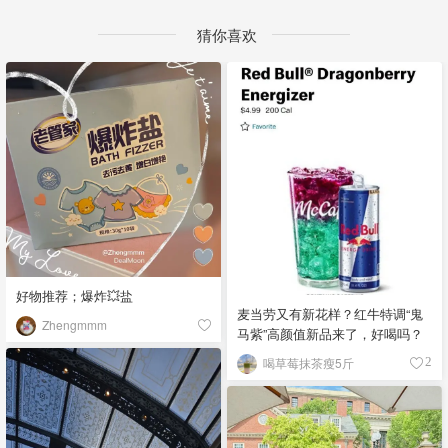
猜你喜欢
好物推荐；爆炸💥盐
麦当劳又有新花样？红牛特调“鬼
Zhengmmm
马紫”高颜值新品来了，好喝吗？
喝草莓抹茶瘦5斤
2