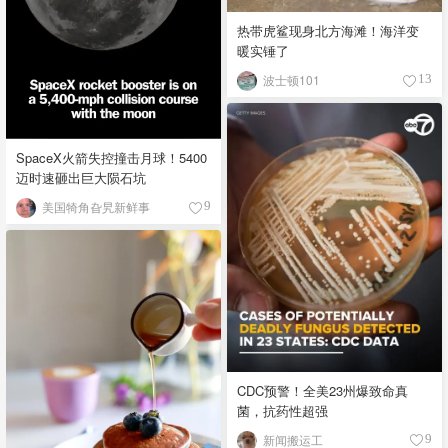
热带虎鲨现身北方海滩！海洋变
暖实锤了
波士顿101
13
SpaceX火箭失控撞击月球！5400
迈时速砸出巨大陨石坑
美国犄角旮旯新鲜事
9
CDC预警！全美23州爆致命真
菌，抗药性超强
新闻搬运工
9