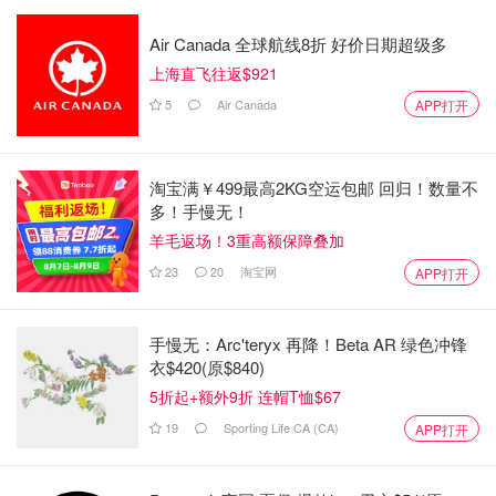
Air Canada 全球航线8折 好价日期超级多
上海直飞往返$921
5
Air Canada
APP打开
淘宝满￥499最高2KG空运包邮 回归！数量不
多！手慢无！
羊毛返场！3重高额保障叠加
23
20
淘宝网
APP打开
手慢无：Arc'teryx 再降！Beta AR 绿色冲锋
衣$420(原$840)
5折起+额外9折 连帽T恤$67
19
Sporting Life CA (CA)
APP打开