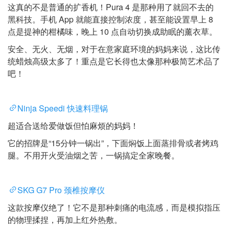
这真的不是普通的扩香机！Pura 4 是那种用了就回不去的
黑科技。手机 App 就能直接控制浓度，甚至能设置早上 8
点是提神的柑橘味，晚上 10 点自动切换成助眠的薰衣草。
安全、无火、无烟，对于在意家庭环境的妈妈来说，这比传
统蜡烛高级太多了！重点是它长得也太像那种极简艺术品了
吧！
Ninja Speedi 快速料理锅
超适合送给爱做饭但怕麻烦的妈妈！
它的招牌是“15分钟一锅出”，下面焖饭上面蒸排骨或者烤鸡
腿。不用开火受油烟之苦，一锅搞定全家晚餐。
SKG G7 Pro 颈椎按摩仪
这款按摩仪绝了！它不是那种刺痛的电流感，而是模拟指压
的物理揉捏，再加上红外热敷。