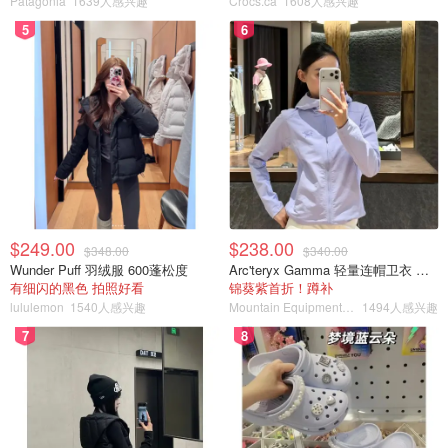
Patagonia
1639人感兴趣
Crocs.ca
1608人感兴趣
5
6
$249.00
$238.00
$348.00
$340.00
Wunder Puff 羽绒服 600蓬松度
Arc'teryx Gamma 轻量连帽卫衣 女款
有细闪的黑色 拍照好看
锦葵紫首折！蹲补
lululemon
1540人感兴趣
Mountain Equipment Company
1494人感兴趣
7
8