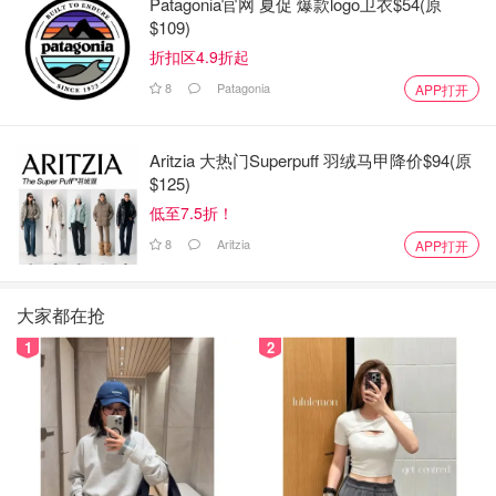
Patagonia官网 夏促 爆款logo卫衣$54(原
$109)
折扣区4.9折起
8
Patagonia
APP打开
Aritzia 大热门Superpuff 羽绒马甲降价$94(原
$125)
低至7.5折！
8
Aritzia
APP打开
大家都在抢
1
2