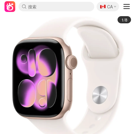
🇨🇦
CA
2/8