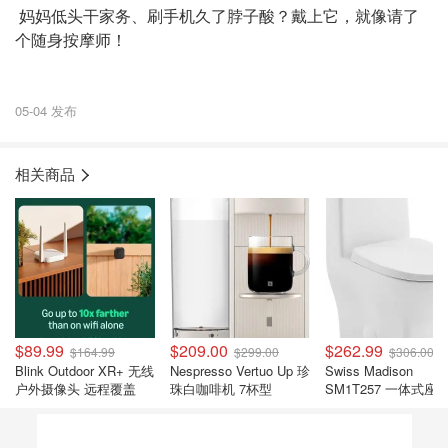
妈妈低头干家务、刷手机久了脖子酸？戴上它，就像请了
个随身按摩师！
05-04 发布
相关商品
$89.99
$209.00
$262.99
$164.99
$299.00
$306.00
Blink Outdoor XR+ 无线
Nespresso Vertuo Up 珍
Swiss Madison
户外摄像头 远程覆盖
珠白咖啡机 7杯型
SM1T257 一体式座
24英寸 双色冲水 白