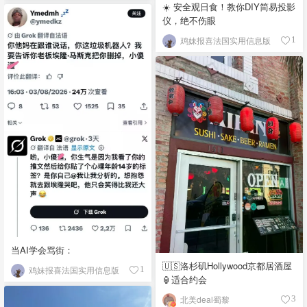
☀️ 安全观日食！教你DIY简易投影
仪，绝不伤眼
鸡妹报喜法国实用信息版
1
当AI学会骂街：
🇺🇸洛杉矶Hollywood京都居酒屋
鸡妹报喜法国实用信息版
1
🏮适合约会
北美deal蜀黎
3