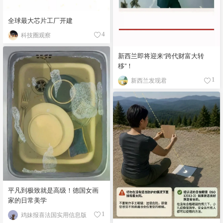
全球最大芯片工厂开建
科技圈观察
4
新西兰即将迎来“跨代财富大转
移”！
新西兰发现君
1
平凡到极致就是高级！德国女画
家的日常美学
鸡妹报喜法国实用信息版
1