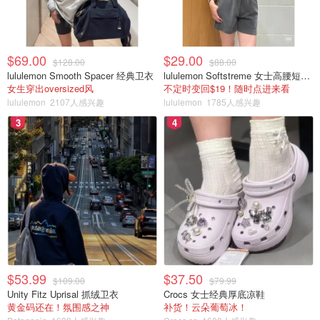
$69.00
$29.00
$128.00
$88.00
lululemon Smooth Spacer 经典卫衣
lululemon Softstreme 女士高腰短裤 10cm
女生穿出oversized风
不定时变回$19！随时点进来看
lululemon
2107人感兴趣
lululemon
1785人感兴趣
3
4
$53.99
$37.50
$109.00
$79.99
Unity Fitz Uprisal 抓绒卫衣
Crocs 女士经典厚底凉鞋
黄金码还在！氛围感之神
补货！云朵葡萄冰！