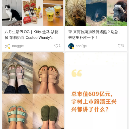
八月生活PLOG｜Kitty·盒马·缺德
🐻 来阿拉斯加没偶遇熊？别急，
舅·茉莉奶白·Costco·Wendy's
来这里补救一下！
maggie
abc個c
1
9