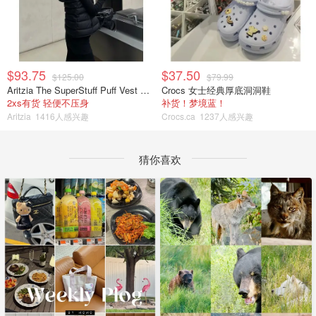
$93.75
$37.50
$125.00
$79.99
Aritzia The SuperStuff Puff Vest 轻盈亮面马甲
Crocs 女士经典厚底洞洞鞋
2xs有货 轻便不压身
补货！梦境蓝！
Aritzia
1416人感兴趣
Crocs.ca
1237人感兴趣
猜你喜欢