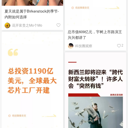
夏天就是属于Birkenstock的季节-
内附如何选择
花开富贵之Mo个Mo
总市值609亿元，宇树上市路演王
兴兴都讲了
科技圈观察
2