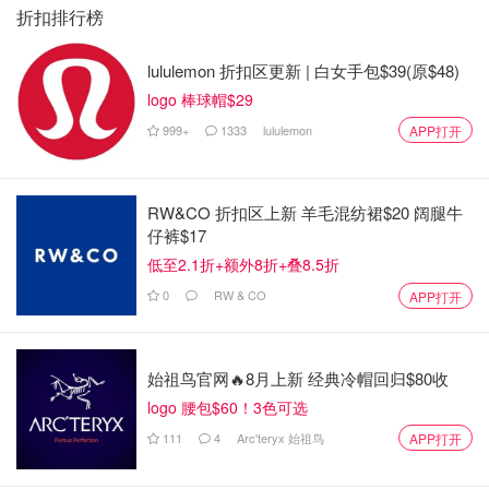
折扣排行榜
lululemon 折扣区更新 | 白女手包$39(原$48)
logo 棒球帽$29
999+
1333
lululemon
APP打开
RW&CO 折扣区上新 羊毛混纺裙$20 阔腿牛
仔裤$17
低至2.1折+额外8折+叠8.5折
0
RW & CO
APP打开
始祖鸟官网🔥8月上新 经典冷帽回归$80收
logo 腰包$60！3色可选
111
4
Arc'teryx 始祖鸟
APP打开