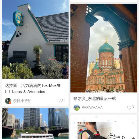
达拉斯｜活力满满的Tex-Mex餐
👉🏼 Tacos & Avocados
哈尔滨_东北的最后一站
樱桃小透明
5
PAPAYAAAA
3