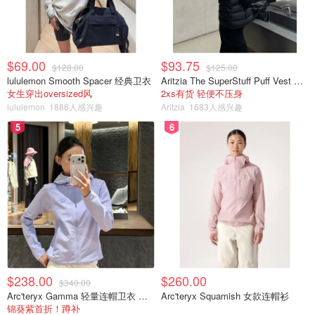
$69.00
$93.75
$128.00
$125.00
lululemon Smooth Spacer 经典卫衣
Aritzia The SuperStuff Puff Vest 轻盈亮面马甲
女生穿出oversized风
2xs有货 轻便不压身
lululemon
1886人感兴趣
Aritzia
1683人感兴趣
5
6
$238.00
$260.00
$340.00
Arc'teryx Gamma 轻量连帽卫衣 女款
Arc'teryx Squamish 女款连帽衫
锦葵紫首折！蹲补