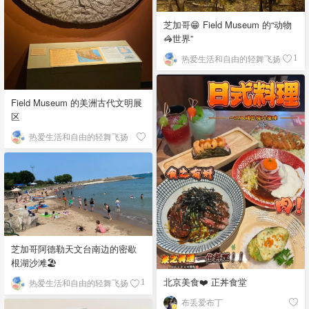
芝加哥😁 Field Museum 的“动物
🦓世界”
热爱生活和自由的轻舞飞扬
1
Field Museum 的美洲古代文明展
区
热爱生活和自由的轻舞飞扬
芝加哥阿德勒天文台南边的密歇
根湖沙滩🏖️
北京美食❤️ 正丼食堂
热爱生活和自由的轻舞飞扬
1
布丢爱布丁