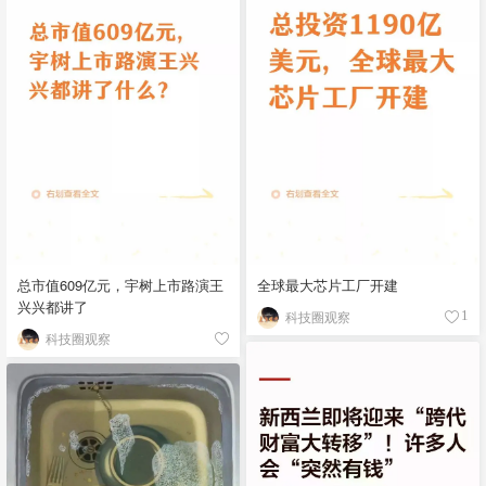
总市值609亿元，宇树上市路演王
全球最大芯片工厂开建
兴兴都讲了
科技圈观察
1
科技圈观察