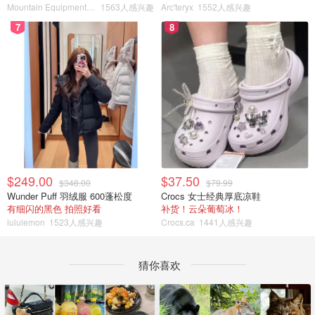
Mountain Equipment Company
1563人感兴趣
Arc'teryx
1552人感兴趣
7
8
$249.00
$37.50
$348.00
$79.99
Wunder Puff 羽绒服 600蓬松度
Crocs 女士经典厚底凉鞋
有细闪的黑色 拍照好看
补货！云朵葡萄冰！
lululemon
1523人感兴趣
Crocs.ca
1441人感兴趣
猜你喜欢