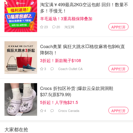
淘宝满￥499最高2KG空运包邮 回归！数量不
多！手慢无！
羊毛返场！3重高额保障叠加
23
20
淘宝网
APP打开
Coach奥莱 疯狂大跳水💥格纹麻将包$96(直
降$63)！
3折起！新款靴子$108
3
Coach Outlet CA
APP打开
Crocs 折扣区补货 |爆款云朵款洞洞鞋
$37.5(原$79.99)
5折起！人字拖$21.5
4
Crocs Canada
APP打开
大家都在抢