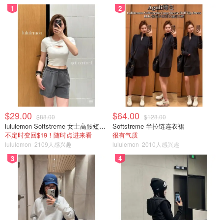
1
2
$29.00
$64.00
$88.00
$128.00
lululemon Softstreme 女士高腰短裤 10cm
Softstreme 半拉链连衣裙
不定时变回$19！随时点进来看
很有气质
lululemon
2109人感兴趣
lululemon
2010人感兴趣
3
4