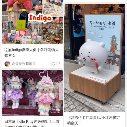
🇨🇦Indigo夏季大促｜各种萌物大
收罗☺️
夏天快到我碗里
10
川越吉伊卡哇專賣店/小江戶限定
日本🎀 Hello Kitty迷必朝聖！上野
萌翻天！
Sanrio Gift Gate 開箱 🐼