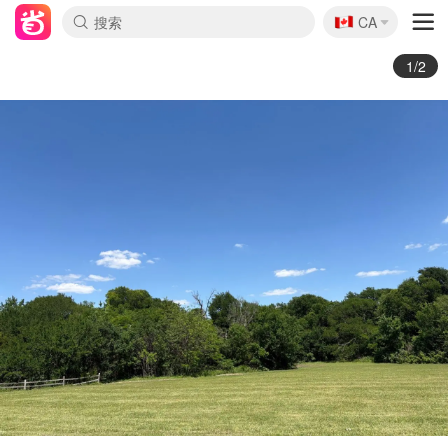
🇨🇦
CA
2/2