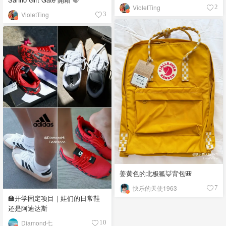
VioletTing
2
VioletTing
3
姜黄色的北极狐🦊背包🎒
快乐的天使1963
7
🏫开学固定项目｜娃们的日常鞋
还是阿迪达斯
Diamond七
10