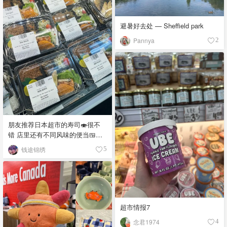
避暑好去处 — Sheffield park
Pannya
2
朋友推荐日本超市的寿司🍣很不
错 店里还有不同风味的便当🍱，
饭团🍙 品种真多，价格又实惠，
钱途锦绣
5
都看馋了
超市情报7
念君1974
4