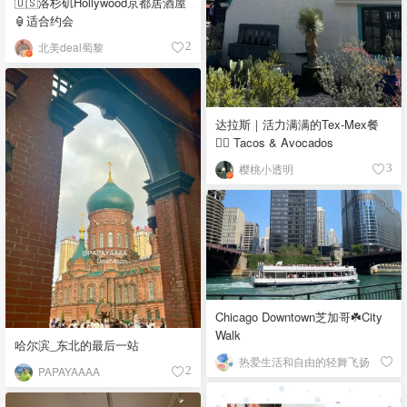
🇺🇸洛杉矶Hollywood京都居酒屋
🏮适合约会
北美deal蜀黎
2
达拉斯｜活力满满的Tex-Mex餐
👉🏼 Tacos & Avocados
樱桃小透明
3
Chicago Downtown芝加哥☘️City
Walk
哈尔滨_东北的最后一站
热爱生活和自由的轻舞飞扬
PAPAYAAAA
2