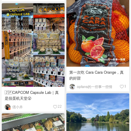
第一次吃 Cara Cara Orange，真
的好甜
opfans的一些事一些情
1
🇯🇵CAPCOM Capsule Lab｜真
是扭蛋机天堂😮
偲小卉
22