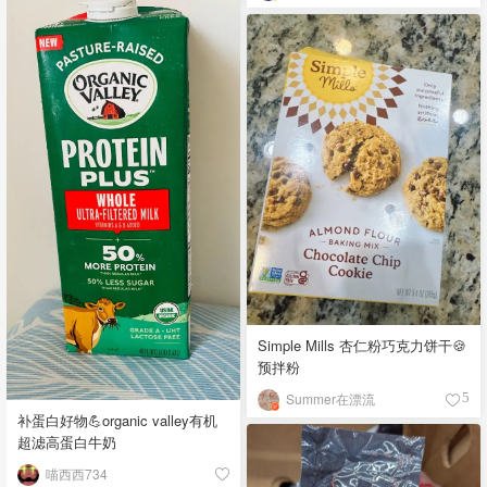
Simple Mills 杏仁粉巧克力饼干🍪
预拌粉
Summer在漂流
5
补蛋白好物💪organic valley有机
超滤高蛋白牛奶
喵西西734