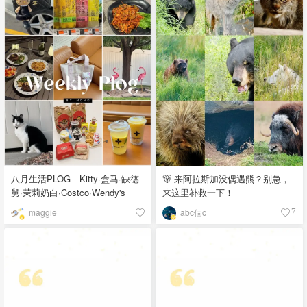
八月生活PLOG｜Kitty·盒马·缺德
🐻 来阿拉斯加没偶遇熊？别急，
舅·茉莉奶白·Costco·Wendy's
来这里补救一下！
maggie
abc個c
7