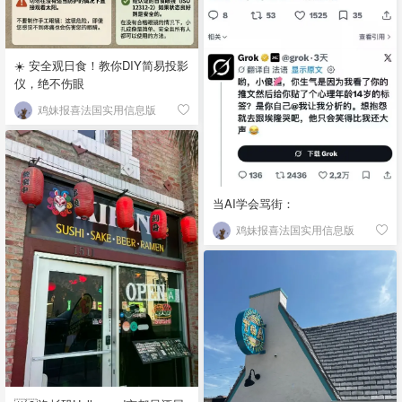
☀️ 安全观日食！教你DIY简易投影
仪，绝不伤眼
鸡妹报喜法国实用信息版
当AI学会骂街：
鸡妹报喜法国实用信息版