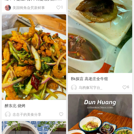
🏠
美国犄角旮旯新鲜事
1
Bk探店 高老庄全牛馆
乌鸦像写字台_
6
醉东北·烧烤
念念子的美食分享