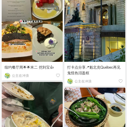
纽约餐厅周🌟🌟米二 挖到宝👍
打卡点分享📍魁北克Québec再见
鬼怪热泪盈框
公主在冲浪
公主在冲浪