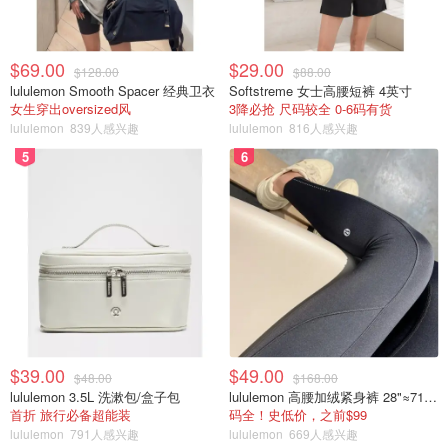
$69.00
$29.00
$128.00
$88.00
lululemon Smooth Spacer 经典卫衣
Softstreme 女士高腰短裤 4英寸
女生穿出oversized风
3降必抢 尺码较全 0-6码有货
lululemon
839人感兴趣
lululemon
816人感兴趣
5
6
$39.00
$49.00
$48.00
$168.00
lululemon 3.5L 洗漱包/盒子包
lululemon 高腰加绒紧身裤 28"≈71cm 5个口袋
首折 旅行必备超能装
码全！史低价，之前$99
lululemon
791人感兴趣
lululemon
669人感兴趣