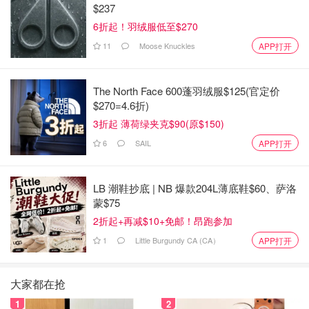
$237
6折起！羽绒服低至$270
11
Moose Knuckles
APP打开
The North Face 600蓬羽绒服$125(官定价
$270=4.6折)
3折起 薄荷绿夹克$90(原$150)
6
SAIL
APP打开
LB 潮鞋抄底 | NB 爆款204L薄底鞋$60、萨洛
蒙$75
2折起+再减$10+免邮！昂跑参加
1
Little Burgundy CA (CA）
APP打开
大家都在抢
1
2