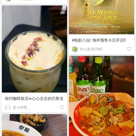
#电影八仙! 海外预售今日开启‼️
华人影业CMC
纽约咖啡探店☕️心心念念的巴斯克
是小钟呀_