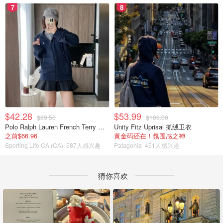
7
8
$42.28
$53.99
$89.50
$109.00
Polo Ralph Lauren French Terry 女童连帽卫衣 7-16码
Unity Fitz Uprisal 抓绒卫衣
之前$66.96
黄金码还在！氛围感之神
Sporting Life CA (CA)
587人感兴趣
Patagonia
451人感兴趣
猜你喜欢