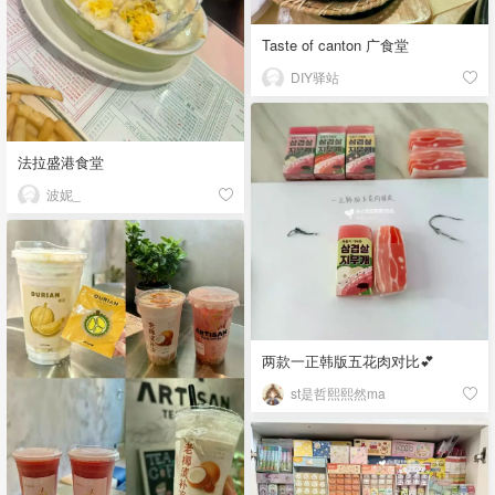
Taste of canton 广食堂
DIY驿站
法拉盛港食堂
波妮_
两款一正韩版五花肉对比💕
st是哲熙熙然ma