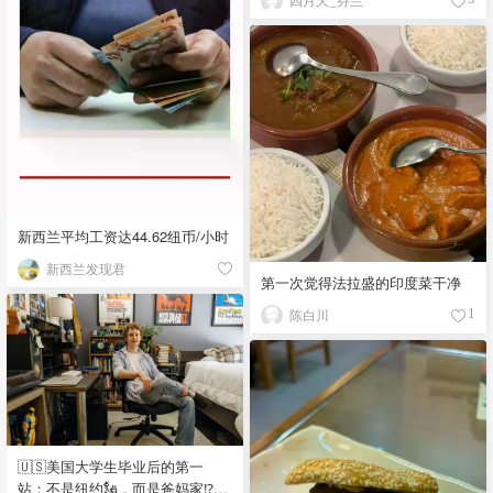
新西兰平均工资达44.62纽币/小时
新西兰发现君
第一次觉得法拉盛的印度菜干净
陈白川
1
🇺🇸美国大学生毕业后的第一
站：不是纽约🗽，而是爸妈家⁉️😂