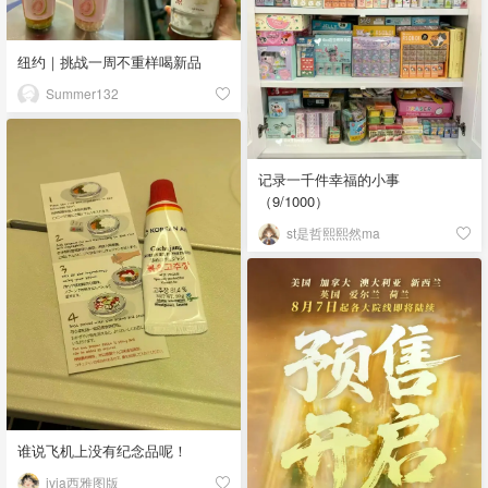
纽约｜挑战一周不重样喝新品
Summer132
记录一千件幸福的小事
（9/1000）
st是哲熙熙然ma
谁说飞机上没有纪念品呢！
ivia西雅图版