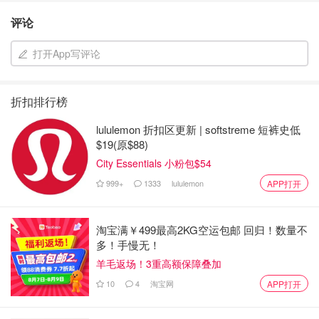
评论
打开App写评论
折扣排行榜
lululemon 折扣区更新 | softstreme 短裤史低
$19(原$88)
City Essentials 小粉包$54
999+
1333
lululemon
APP打开
淘宝满￥499最高2KG空运包邮 回归！数量不
多！手慢无！
羊毛返场！3重高额保障叠加
10
4
淘宝网
APP打开