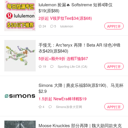
lululemon 捡漏🔥 Softstreme 短裤4降仅
$19(原$88)
2折起 V领罗纹Tee$34(原$68)
24
5
lululemon
APP打开
手慢无：Arc'teryx 再降！Beta AR 绿色冲锋
衣$420(原$840)
5折起+额外9折 连帽T恤$67
19
Sporting Life CA (CA)
APP打开
Simons 大降 | 麂皮乐福$59(原$190)、马克杯
$2.9
1.5折起 NewEra棒球帽$19
4
Simons加拿大官网
APP打开
Moose Knuckles 部分再降 | 魏大勋同款夹克