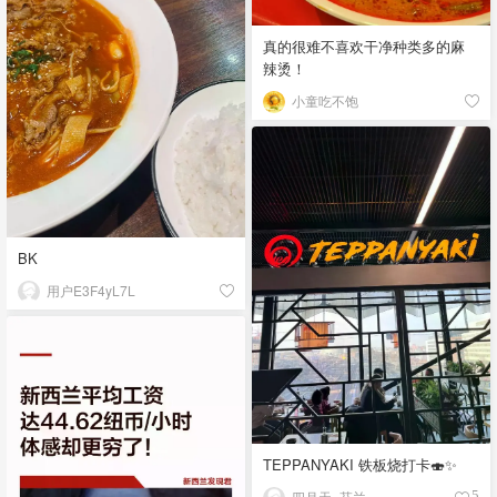
真的很难不喜欢干净种类多的麻
辣烫！
小童吃不饱
BK
用户E3F4yL7L
TEPPANYAKI 铁板烧打卡🍣✨
四月天_芬兰
5