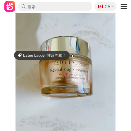
🇨🇦
CA
Estee Lauder 雅诗兰黛