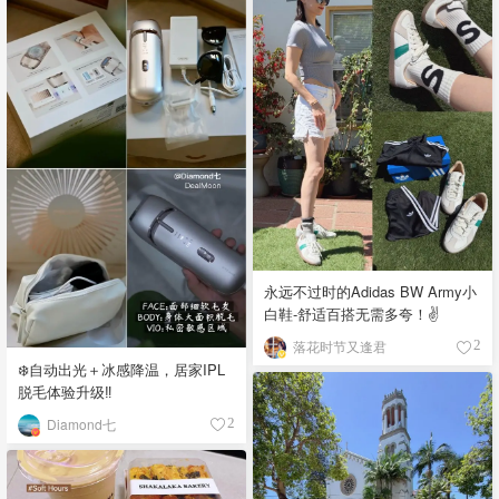
永远不过时的Adidas BW Army小
白鞋-舒适百搭无需多夸！✌️
落花时节又逢君
2
❄️自动出光＋冰感降温，居家IPL
脱毛体验升级‼️
Diamond七
2