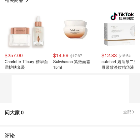
$257.00
$14.69
$12.83
$17.87
$18.54
Charlotte Tilbury 精华面
Sulwhasoo 紧致面霜
cutehart 娇润泉二裂
霜护肤套装
15ml
母紧致淡纹精华液
问大家
0
全部
评论