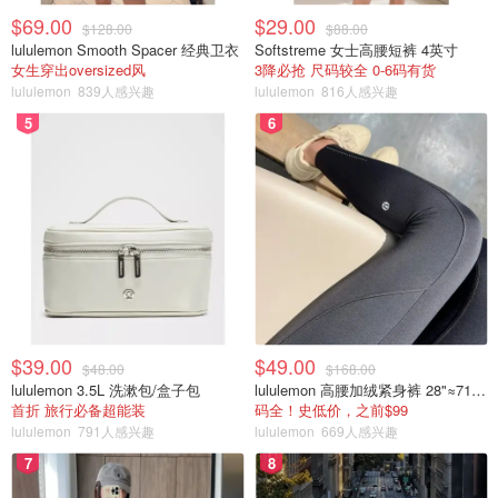
$69.00
$29.00
$128.00
$88.00
lululemon Smooth Spacer 经典卫衣
Softstreme 女士高腰短裤 4英寸
女生穿出oversized风
3降必抢 尺码较全 0-6码有货
lululemon
839人感兴趣
lululemon
816人感兴趣
5
6
$39.00
$49.00
$48.00
$168.00
lululemon 3.5L 洗漱包/盒子包
lululemon 高腰加绒紧身裤 28"≈71cm 5个口袋
首折 旅行必备超能装
码全！史低价，之前$99
lululemon
791人感兴趣
lululemon
669人感兴趣
7
8