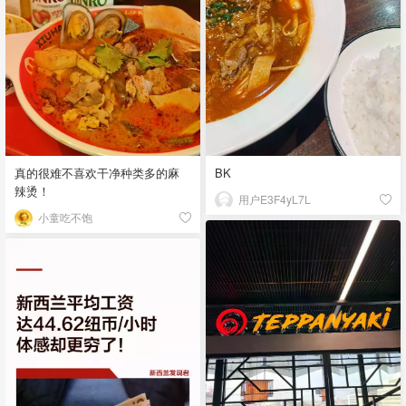
真的很难不喜欢干净种类多的麻
BK
辣烫！
用户E3F4yL7L
小童吃不饱