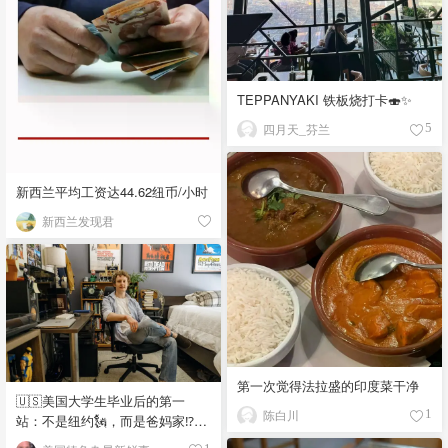
TEPPANYAKI 铁板烧打卡🍣✨
四月天_芬兰
5
新西兰平均工资达44.62纽币/小时
新西兰发现君
第一次觉得法拉盛的印度菜干净
🇺🇸美国大学生毕业后的第一
陈白川
1
站：不是纽约🗽，而是爸妈家⁉️😂
🏠