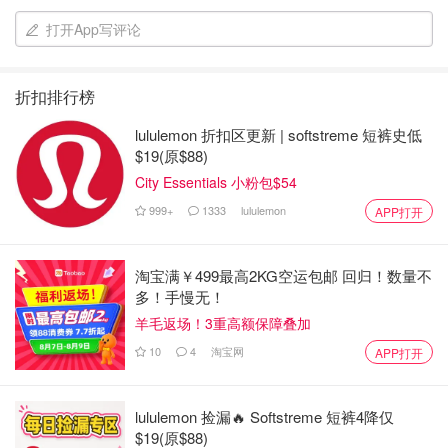
打开App写评论
折扣排行榜
lululemon 折扣区更新 | softstreme 短裤史低
$19(原$88)
City Essentials 小粉包$54
999+
1333
lululemon
APP打开
淘宝满￥499最高2KG空运包邮 回归！数量不
多！手慢无！
羊毛返场！3重高额保障叠加
10
4
淘宝网
APP打开
lululemon 捡漏🔥 Softstreme 短裤4降仅
$19(原$88)