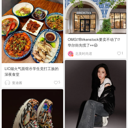
OMG⁉️Birkenstock要卖不动了⁉
华尔街先慌了👀😱
北美时尚君
1
LIC烟火气面馆🍜学生党打工族的
深夜食堂
曼迪酱
5