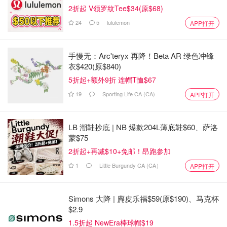
2折起 V领罗纹Tee$34(原$68)
24
5
lululemon
APP打开
手慢无：Arc'teryx 再降！Beta AR 绿色冲锋
衣$420(原$840)
5折起+额外9折 连帽T恤$67
19
Sporting Life CA (CA)
APP打开
LB 潮鞋抄底 | NB 爆款204L薄底鞋$60、萨洛
蒙$75
2折起+再减$10+免邮！昂跑参加
1
Little Burgundy CA (CA）
APP打开
Simons 大降 | 麂皮乐福$59(原$190)、马克杯
$2.9
1.5折起 NewEra棒球帽$19