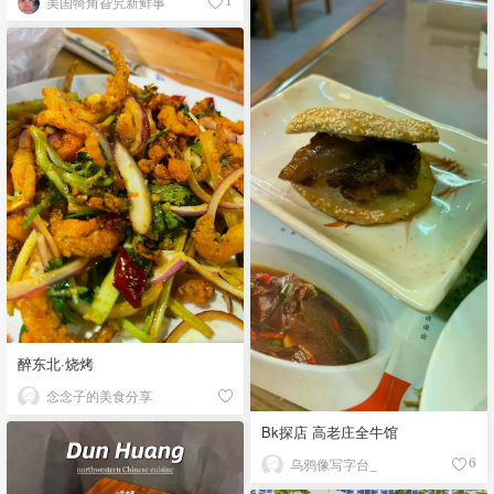
美国犄角旮旯新鲜事
1
醉东北·烧烤
念念子的美食分享
Bk探店 高老庄全牛馆
乌鸦像写字台_
6