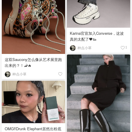
Karina官宣加入Converse，这波
真的太配了🖤👟
种点小草
1
这双Saucony怎么像从艺术展里跑
出来的？！🦂🔥
种点小草
OMG‼️Drunk Elephant居然出粉底