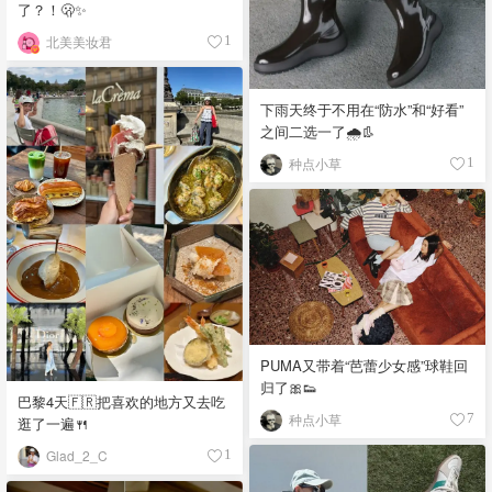
了？！🫢✨
北美美妆君
1
下雨天终于不用在“防水”和“好看”
之间二选一了🌧️👢
种点小草
1
PUMA又带着“芭蕾少女感”球鞋回
归了🎀👟
巴黎4天🇫🇷把喜欢的地方又去吃
种点小草
7
逛了一遍🍴
Glad_2_C
1