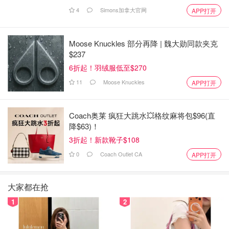
4
Simons加拿大官网
APP打开
Moose Knuckles 部分再降 | 魏大勋同款夹克
$237
6折起！羽绒服低至$270
11
Moose Knuckles
APP打开
Coach奥莱 疯狂大跳水💥格纹麻将包$96(直
降$63)！
3折起！新款靴子$108
0
Coach Outlet CA
APP打开
大家都在抢
1
2