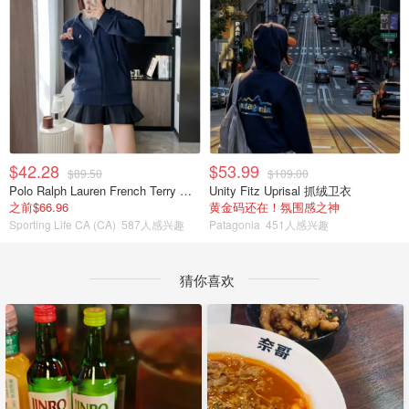
$42.28
$53.99
$89.50
$109.00
Polo Ralph Lauren French Terry 女童连帽卫衣 7-16码
Unity Fitz Uprisal 抓绒卫衣
之前$66.96
黄金码还在！氛围感之神
Sporting Life CA (CA)
587人感兴趣
Patagonia
451人感兴趣
猜你喜欢