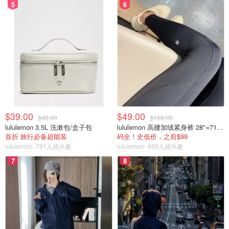
5
6
$39.00
$49.00
$48.00
$168.00
lululemon 3.5L 洗漱包/盒子包
lululemon 高腰加绒紧身裤 28"≈71cm 5个口袋
首折 旅行必备超能装
码全！史低价，之前$99
lululemon
791人感兴趣
lululemon
669人感兴趣
7
8