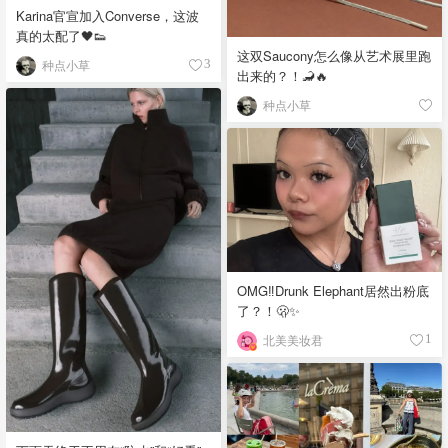
Karina官宣加入Converse，这波
真的太配了🖤👟
这双Saucony怎么像从艺术展里跑
种点小草
3
出来的？！🦂🔥
种点小草
OMG‼️Drunk Elephant居然出粉底
了？！🫢✨
北美美妆君
1