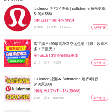
lululemon 折扣区更新 | softstreme 短裤史低
$19(原$88)
City Essentials 小粉包$54
999+
1333
lululemon
APP打开
淘宝满￥499最高2KG空运包邮 回归！数量不
多！手慢无！
羊毛返场！3重高额保障叠加
10
4
淘宝网
APP打开
lululemon 捡漏🔥 Softstreme 短裤4降仅
$19(原$88)
2折起 V领罗纹Tee$34(原$68)
24
5
lululemon
APP打开