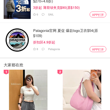
$270=4.6折)
3折起 薄荷绿夹克$90(原$150)
6
SAIL
APP打开
Patagonia官网 夏促 爆款logo卫衣$54(原
$109)
折扣区4.9折起
8
Patagonia
APP打开
大家都在抢
1
2