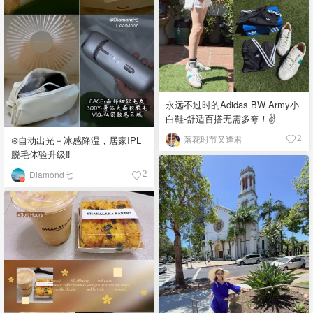
永远不过时的Adidas BW Army小
白鞋-舒适百搭无需多夸！✌️
落花时节又逢君
2
❄️自动出光＋冰感降温，居家IPL
脱毛体验升级‼️
Diamond七
2