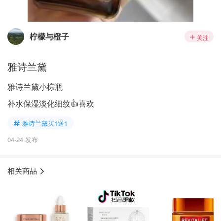
柠檬与橙子
关注
雅诗兰黛
雅诗兰黛小棕瓶
补水保湿淡化细纹👍喜欢
雅诗兰黛买1送1
04-24 发布
相关商品