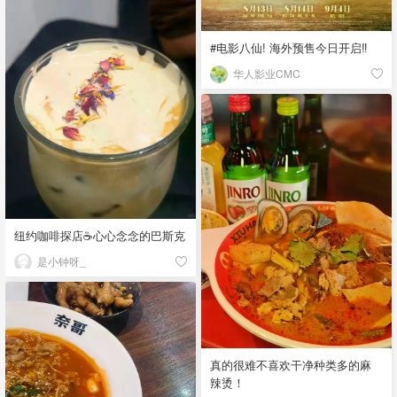
#电影八仙! 海外预售今日开启‼️
华人影业CMC
纽约咖啡探店☕️心心念念的巴斯克
是小钟呀_
真的很难不喜欢干净种类多的麻
辣烫！