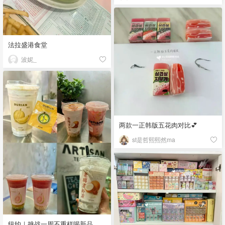
法拉盛港食堂
波妮_
两款一正韩版五花肉对比💕
st是哲熙熙然ma
纽约｜挑战一周不重样喝新品