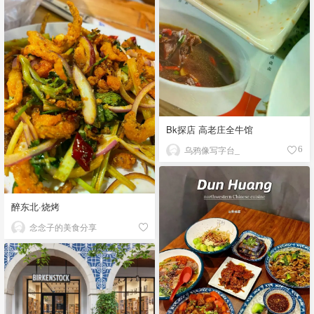
Bk探店 高老庄全牛馆
乌鸦像写字台_
6
醉东北·烧烤
念念子的美食分享