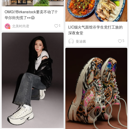
OMG⁉️Birkenstock要卖不动了⁉
华尔街先慌了👀😱
北美时尚君
1
LIC烟火气面馆🍜学生党打工族的
深夜食堂
曼迪酱
5