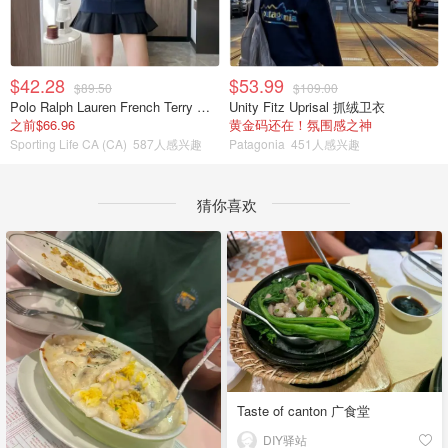
$42.28
$53.99
$89.50
$109.00
Polo Ralph Lauren French Terry 女童连帽卫衣 7-16码
Unity Fitz Uprisal 抓绒卫衣
之前$66.96
黄金码还在！氛围感之神
Sporting Life CA (CA)
587人感兴趣
Patagonia
451人感兴趣
猜你喜欢
Taste of canton 广食堂
DIY驿站