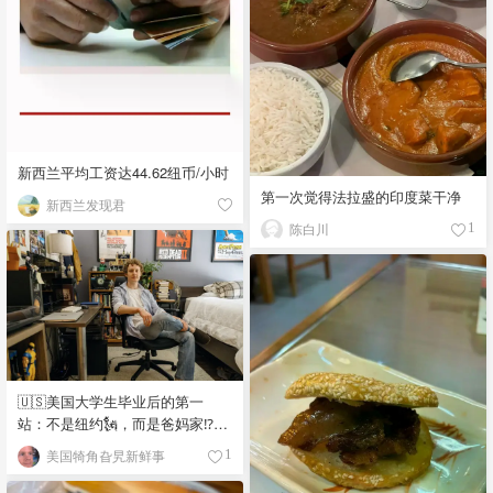
新西兰平均工资达44.62纽币/小时
第一次觉得法拉盛的印度菜干净
新西兰发现君
陈白川
1
🇺🇸美国大学生毕业后的第一
站：不是纽约🗽，而是爸妈家⁉️😂
🏠
美国犄角旮旯新鲜事
1