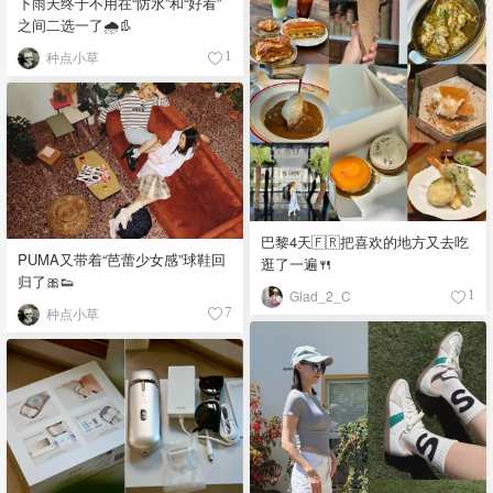
下雨天终于不用在“防水”和“好看”
之间二选一了🌧️👢
种点小草
1
巴黎4天🇫🇷把喜欢的地方又去吃
PUMA又带着“芭蕾少女感”球鞋回
逛了一遍🍴
归了🎀👟
Glad_2_C
1
种点小草
7