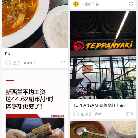
小童吃不饱
BK
用户E3F4yL7L
TEPPANYAKI 铁板烧打卡🍣✨
四月天_芬兰
5