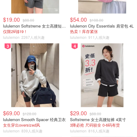
$19.00
$54.00
$88.00
$108.00
lululemon Softstreme 女士高腰短裤 10cm
lululemon City Essentials 肩背包 4L
仅限2码$19！
热卖！库存紧张
lululemon
2267人感兴趣
lululemon
911人感兴趣
3
4
$69.00
$29.00
$128.00
$88.00
lululemon Smooth Spacer 经典卫衣
Softstreme 女士高腰短裤 4英寸
女生穿出oversized风
3降必抢 尺码较全 0-6码有货
lululemon
839人感兴趣
lululemon
816人感兴趣