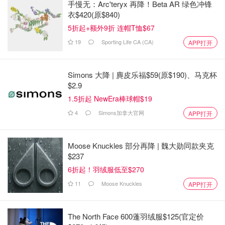
手慢无：Arc'teryx 再降！Beta AR 绿色冲锋
衣$420(原$840)
5折起+额外9折 连帽T恤$67
19
Sporting Life CA (CA)
APP打开
Simons 大降 | 麂皮乐福$59(原$190)、马克杯
$2.9
1.5折起 NewEra棒球帽$19
4
Simons加拿大官网
APP打开
Moose Knuckles 部分再降 | 魏大勋同款夹克
$237
6折起！羽绒服低至$270
11
Moose Knuckles
APP打开
The North Face 600蓬羽绒服$125(官定价