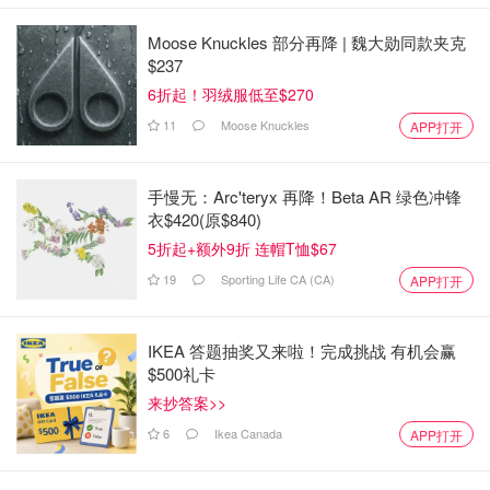
Moose Knuckles 部分再降 | 魏大勋同款夹克
$237
6折起！羽绒服低至$270
11
Moose Knuckles
APP打开
手慢无：Arc'teryx 再降！Beta AR 绿色冲锋
衣$420(原$840)
5折起+额外9折 连帽T恤$67
19
Sporting Life CA (CA)
APP打开
IKEA 答题抽奖又来啦！完成挑战 有机会赢
$500礼卡
来抄答案>>
6
Ikea Canada
APP打开