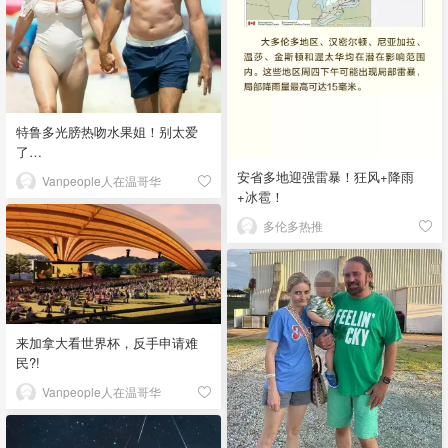
特鲁多光膀热吻水果姐！别太爱
了…
安省多地迎强雷暴！狂风+降雨
Vanpeople人在温哥华
+冰雹！
多伦多热推
来加拿大看世界杯，反手申请难
民?!
Vanpeople人在温哥华