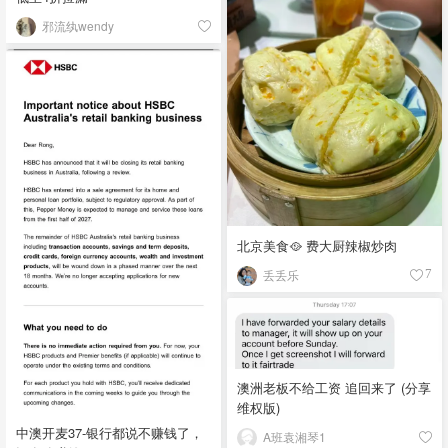
邪流纨wendy
北京美食🥘 费大厨辣椒炒肉
丢丢乐
7
澳洲老板不给工资 追回来了 (分享
维权版)
中澳开麦37-银行都说不赚钱了，
A班袁湘琴1