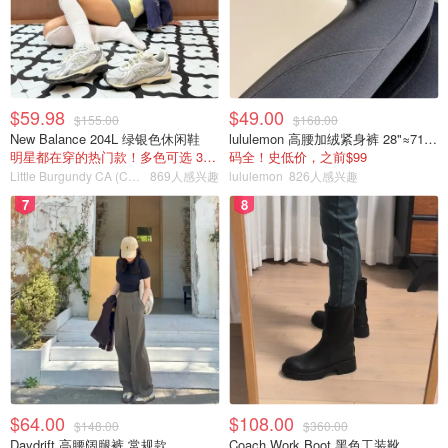
$59.98
$49.00
$155.00
$168.00
New Balance 204L 绿银色休闲鞋
lululemon 高腰加绒紧身裤 28"≈71cm 5个口袋
明星都在穿的热门款！多色可选 3.8折
码全！史低价，之前$99
Little Burgundy CA (CA）
869人感兴趣
lululemon
826人感兴趣
7
8
$64.00
$108.00
$148.00
$360.00
Daydrift 高腰阔腿裤 常规款
Coach Work Boot 黑色工装靴