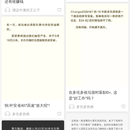
还有啥赚钱
溜达中澳的王公子
在多伦多收垃圾时薪$30+, 这
是"好工作"吗？
快冲!安省407高速"放大招"!
多伦多热推
多伦多热推