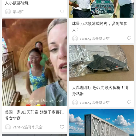
人小孩都能玩
蒙城汇
球星为吃顿韩式烤肉，误闯加拿
大！
vansky温哥华天空
大温咖啡厅 恶汉向顾客挥枪！满
身武器
vansky温哥华天空
美国一家8口灭门案 婚姻千疮百孔
养女华裔
vansky温哥华天空