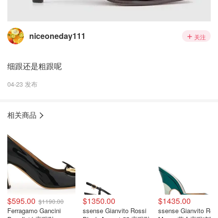
niceoneday111
关注
细跟还是粗跟呢
04-23 发布
相关商品
$595.00
$1350.00
$1435.00
$1190.00
Ferragamo Gancini
ssense Gianvito Rossi
ssense Gianvito Ros