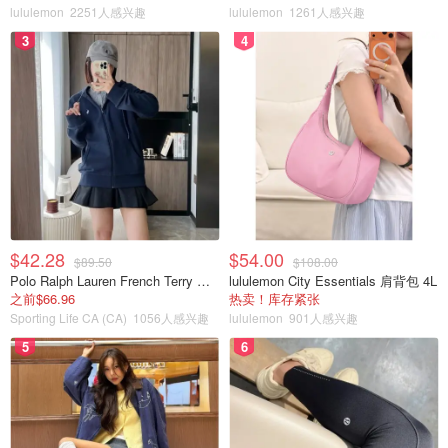
lululemon
2251人感兴趣
lululemon
1261人感兴趣
3
4
$42.28
$54.00
$89.50
$108.00
Polo Ralph Lauren French Terry 女童连帽卫衣 7-16码
lululemon City Essentials 肩背包 4L
之前$66.96
热卖！库存紧张
Sporting Life CA (CA)
1056人感兴趣
lululemon
901人感兴趣
5
6