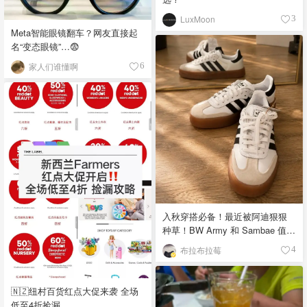
LuxMoon
3
Meta智能眼镜翻车？网友直接起
名“变态眼镜”…😨
家人们谁懂啊
6
入秋穿搭必备！最近被阿迪狠狠
种草！BW Army 和 Sambae 值得
拥有！
布拉布拉莓
4
🇳🇿纽村百货红点大促来袭 全场
低至4折捡漏