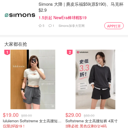
Simons 大降 | 麂皮乐福$59(原$190)、马克杯
$2.9
1.5折起 NewEra棒球帽$19
5
1
Simons加拿大官网
APP打开
大家都在抢
1
2
$19.00
$29.00
$88.00
$88.00
lululemon Softstreme 女士高腰短裤 10cm
Softstreme 女士高腰短裤 4英寸
仅限2码$19！
3降必抢 黑色仅剩0/2/4码