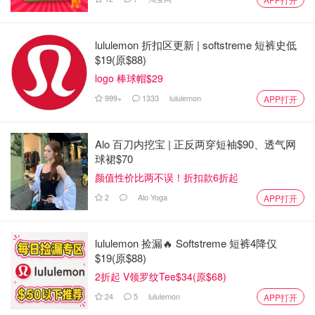
lululemon 折扣区更新 | softstreme 短裤史低
$19(原$88)
logo 棒球帽$29
999+
1333
lululemon
APP打开
Alo 百刀内挖宝 | 正反两穿短袖$90、透气网
球裙$70
颜值性价比两不误！折扣款6折起
2
Alo Yoga
APP打开
lululemon 捡漏🔥 Softstreme 短裤4降仅
$19(原$88)
2折起 V领罗纹Tee$34(原$68)
24
5
lululemon
APP打开