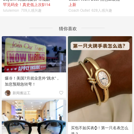
罕见码全！真史低上次$114
上新
lululemon
709人感兴趣
Coach Outlet
628人感兴趣
猜你喜欢
爆冷！美国7月就业意外“跳水”，
加息预期急转弯！
新闻搬运工
买包不如买表⌚️！第一只名表怎么
选？