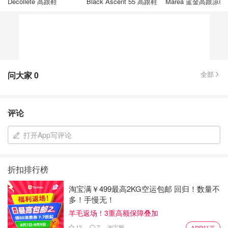
Decolleté 高跟鞋
Black Ascent 55 高跟鞋
Marea 蓝金高跟凉鞋
问大家
0
全部
评论
打开App写评论
折扣排行榜
淘宝满￥499最高2KG空运包邮 回归！数量不
多！手慢无！
羊毛返场！3重高额保障叠加
12
7
淘宝网
APP打开