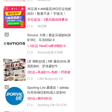
淘宝满￥499最高2KG空运包邮
回归！数量不多！手慢无！
羊毛返场！3重高额保障叠加
4
淘宝网
Simons 大降 | 麂皮乐福$59(原
$190)、马克杯$2.9
1.5折起 NewEra棒球帽$19
0
Simons加拿大官网
LB 潮鞋抄底 | NB 爆款204L薄
底鞋$60、萨洛蒙$75
2折起+再减$10+免邮！昂跑参
加
0
Little Burgundy CA
(CA）
Sporting Life 薅童款！adidas
白色短袖仅$26(成人款$34)
5折起+额外8折起
0
Sporting Life CA (CA)