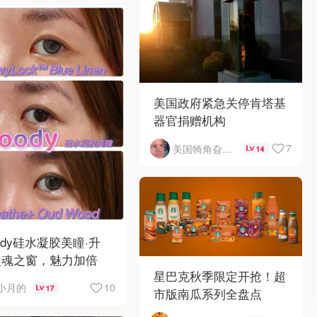
美国政府紧急关停肯塔基
器官捐赠机构
7
美国犄角旮旯新鲜事
14
ody硅水凝胶美瞳·升
灵魂之窗，魅力加倍
星巴克秋季限定开抢！超
10
小月的
17
市版南瓜系列全盘点