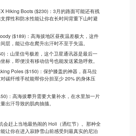
E-TEX Hiking Boots ($230)：3月的路面可能还有残
的支撑性和防水性能让你在长时间背重下山时避
ull-Zip Hoody ($189)：高海拔地区昼夜温差极大，这件
中间层，能让你在爬升出汗时不至于失温。
ini 2 ($350)：山里信号极差，这个卫星通讯器是最后一
的坐标，即便没有移动信号也能发送紧急呼救。
it Trekking Poles ($150)：保护膝盖的神器，喜马拉
对碳纤维手杖能帮你分担至少 20% 的身体压
blets ($7.50)：高海拔攀升需要大量补水，在水里加一片
大量出汗导致的肌肉抽搐。
会赶上当地最热闹的 Holi（洒红节）。那种全
对能让你在进入寂静雪山前感受到最真实的尼泊