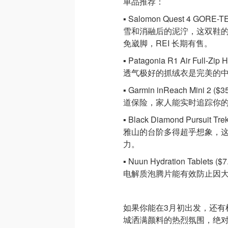
单品推荐：
▪️ Salomon Quest 4 GOR
雪和消融后的泥泞，这双鞋
免崴脚，REI 长期有售。
▪️ Patagonia R1 Air F
透气极好的抓绒衣是完美的
▪️ Garmin inReach M
道保险，家人能实时追踪你
▪️ Black Diamond Pursu
雅山的台阶多得超乎想象，这
力。
▪️ Nuun Hydration Ta
电解质泡腾片能有效防止因
如果你能在3月初出发，还有机
城洒满颜料的热烈氛围，绝