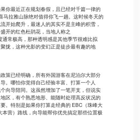
如果你最近正在规划春假，且已经对千篇一律的
喜马拉雅山脉绝对值得你飞一趟。这时候冬天的
气流开始爬升，最迷人的其实不是主峰的积雪，
野盛开的红色杜鹃花，当地人称之
晨的能见度通常极高，那种透明感是其他季节很难比拟
时聚拢，这种光影的变幻正是徒步最有趣的地
的政策已经明确，所有外国游客在尼泊尔大部分
向导。哪怕你觉得自己经验丰富、打算一个人
找个向导陪同。这虽然增加了一笔开支，但说实
拔地区，有个熟悉地形、能随时处理高反状况的
要。特别是如果你打算走经典的 EBC（珠峰大
纳大本营）路线，向导能帮你优先搞定那些位置极