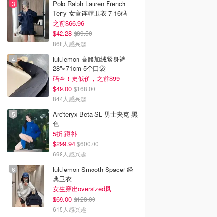
Polo Ralph Lauren French
Terry 女童连帽卫衣 7-16码
之前$66.96
$42.28
$89.50
868人感兴趣
lululemon 高腰加绒紧身裤
28"≈71cm 5个口袋
码全！史低价，之前$99
$49.00
$168.00
844人感兴趣
Arc'teryx Beta SL 男士夹克 黑
色
5折 蹲补
$299.94
$600.00
698人感兴趣
lululemon Smooth Spacer 经
典卫衣
女生穿出oversized风
$69.00
$128.00
615人感兴趣