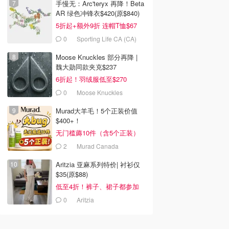
手慢无：Arc'teryx 再降！Beta
AR 绿色冲锋衣$420(原$840)
5折起+额外9折 连帽T恤$67
0
Sporting Life CA (CA)
Moose Knuckles 部分再降 |
魏大勋同款夹克$237
6折起！羽绒服低至$270
0
Moose Knuckles
Murad大羊毛！5个正装价值
$400+！
无门槛薅10件（含5个正装）
2
Murad Canada
Aritzia 亚麻系列特价| 衬衫仅
$35(原$88)
低至4折！裤子、裙子都参加
0
Aritzia