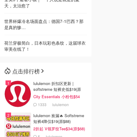
天，太治愈了
世界杯爆冷名场面盘点：德国7-1巴西？那
是真的惨…
荷兰穿极简白，日本玩彩色条纹，这届球衣
审美在线了！
点击排行榜
lululemon 折扣区更新 |
softstreme 短裤史低$19(原
$88)
City Essentials 小粉包$54
1333
lululemon
lululemon 捡漏🔥 Softstreme
短裤4降仅$19(原$88)
2折起 V领罗纹Tee$34(原$68)
5
lululemon