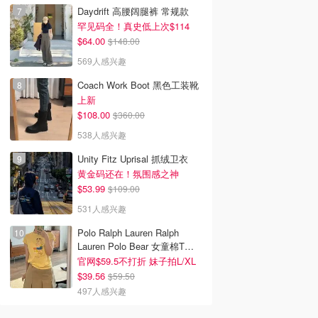
Daydrift 高腰阔腿裤 常规款
罕见码全！真史低上次$114
$64.00
$148.00
569人感兴趣
Coach Work Boot 黑色工装靴
上新
$108.00
$360.00
538人感兴趣
Unity Fitz Uprisal 抓绒卫衣
黄金码还在！氛围感之神
$53.99
$109.00
531人感兴趣
Polo Ralph Lauren Ralph
Lauren Polo Bear 女童棉T恤
染色 1件
官网$59.5不打折 妹子拍L/XL
$39.56
$59.50
497人感兴趣