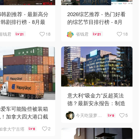
26韩剧推荐 - 最新高分
2026综艺推荐 - 热门好看
韩剧排行榜 - 8月最
的综艺节目排行榜 - 8月
：丁海寅《我的荒糖恋
最新:《​​伦敦合伙人》回
18
18
省钱君
省钱君
21
21
》上线❣️
归啦
意大利“吸金力”反超英法
德？最新安永报告：制造
的爱车可能险些被装箱
业与AI成投资新宠！
5
今天吃菠萝披萨了吗
私！加拿大四大港口截
9
400辆豪车
2
加拿大宁古塔
6