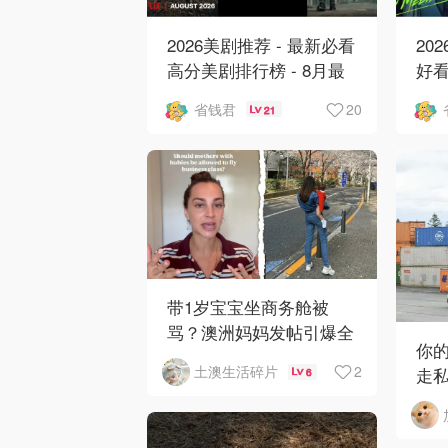
2026美剧推荐 - 最新必看
20
高分美剧排行榜 - 8月最
好看
新: 《​​足球教练 》第四季
新
20
省钱君
21
回归！
爱 
带1岁宝宝坐商务舱被
骂？澳洲妈妈发帖引爆全
你
网争议
2
土澳生活碎片
走
6
获近