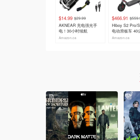
$14.99
$466.91
$29.99
$559.
AKNEAR 充电强光手
Hiboy S2 Pro/
电！30小时续航
电动滑板车 40
500W 10英寸
Amazon.ca
Amazon.ca
去购买
去购买