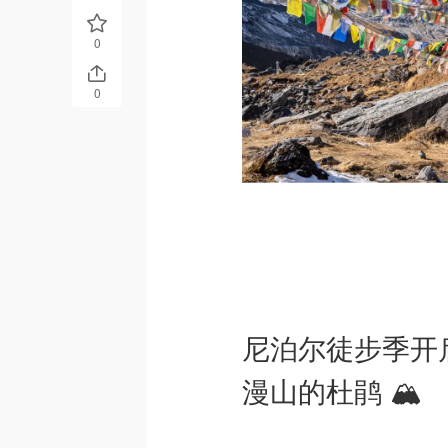
0
0
尼泊尔徒步季开
漫山的杜鹃 🏔️