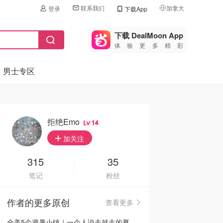
联系我们
加拿大
登录
下载App
🇺🇸
美国
下载 DealMoon App
体验更多精彩
🇨🇳
中国
男士专区
🇨🇦
加拿大
🇬🇧
英国
🇩🇪
德国
拒绝emo
14
🇫🇷
加关注
法国
🇮🇹
315
35
意大利
笔记
粉丝
🇦🇺
澳洲
作者的更多原创
查看更多
🇳🇿
新西兰
全美5个避暑小镇｜一个人说走就走的夏