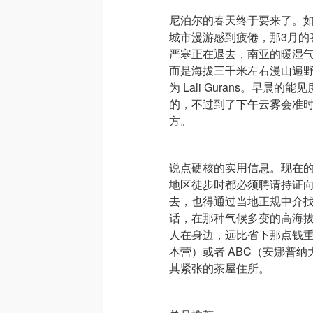
尼泊尔的春天终于要来了。
城市漫游感到疲倦，那3月的
严寒正在退去，南亚的暖湿
而是海拔三千米左右漫山遍
为 Lali Gurans。早
的，不过到了下午云雾会准
方。
说点硬核的实用信息。现在
地区徒步时都必须聘请持证
去，也得通过当地正规中介
话，在那种气候多变的高海
人在身边，远比省下那点钱重
本营）或者 ABC（安娜普
其紧张的茶屋住所。