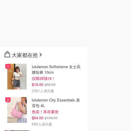
0
$30.99
$60.00
$51.00
防暴晒防晒面具
Owala FreeSip Tritan
adidas FIFA World Cup
00+
不锈钢保温吸管水瓶 25
26 Trionda League 足球
盎司
Beneunder 蕉下
Amazon.ca
Adidas Canada 加拿大官网
去购买
去购买
去购买
大家都在抢
lululemon Softstreme 女士高
腰短裤 10cm
仅限2码$19！
$19.00
$88.00
2391人感兴趣
lululemon City Essentials 肩
背包 4L
热卖！库存紧张
$54.00
$108.00
889人感兴趣