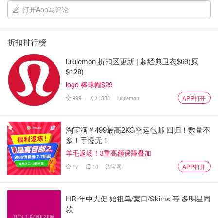
打开App写评论
折扣排行榜
lululemon 折扣区更新 | 超经典卫衣$69(原
$128)
logo 棒球帽$29
999+
1333
lululemon
APP打开
淘宝满￥499最高2KG空运包邮 回归！数量不
多！手慢无！
羊毛返场！3重高额保障叠加
17
10
淘宝网
APP打开
HR 年中大促 始祖鸟/蒙口/Skims 等 多明星同
款