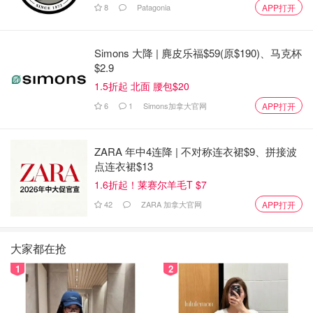
8
Patagonia
APP打开
Simons 大降 | 麂皮乐福$59(原$190)、马克杯
$2.9
1.5折起 北面 腰包$20
6
1
Simons加拿大官网
APP打开
ZARA 年中4连降 | 不对称连衣裙$9、拼接波
点连衣裙$13
1.6折起！莱赛尔羊毛T $7
42
ZARA 加拿大官网
APP打开
大家都在抢
1
2