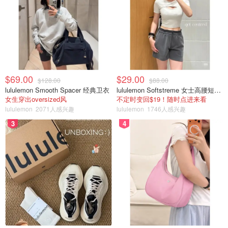
$69.00
$29.00
$128.00
$88.00
lululemon Smooth Spacer 经典卫衣
lululemon Softstreme 女士高腰短裤 10cm
女生穿出oversized风
不定时变回$19！随时点进来看
lululemon
2071人感兴趣
lululemon
1746人感兴趣
3
4