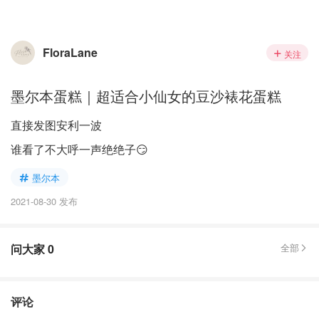
FloraLane
关注
墨尔本蛋糕｜超适合小仙女的豆沙裱花蛋糕
直接发图安利一波
谁看了不大呼一声绝绝子😏
墨尔本
2021-08-30 发布
问大家
0
全部
评论