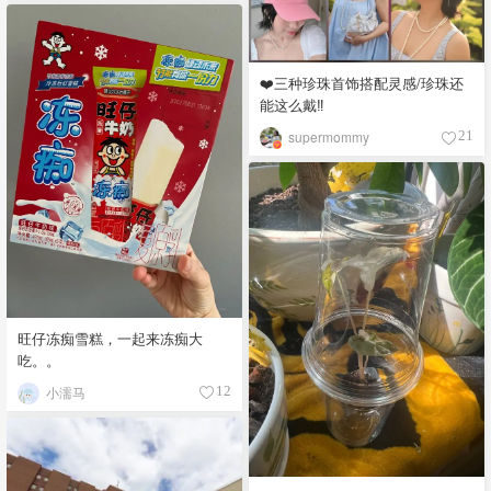
❤️三种珍珠首饰搭配灵感/珍珠还
能这么戴‼️
supermommy
21
旺仔冻痴雪糕，一起来冻痴大
吃。。
小濡马
12