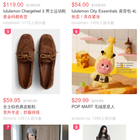
$119.00
$54.00
$198.00
$108.00
lululemon Chargefeel 3 男士运动鞋
lululemon City Essentials 肩背包 4L
黄金码都有货
热卖！库存紧张
lululemon
1710人感兴趣
lululemon
1406人感兴趣
5
6
$59.95
$29.99
$190.00
$33.99
女士棕色麂皮船鞋
POP MART 毛绒星星人
里外羊皮，舒服得很
Simons
1267人感兴趣
amazon.ca
1265人感兴趣
7
8