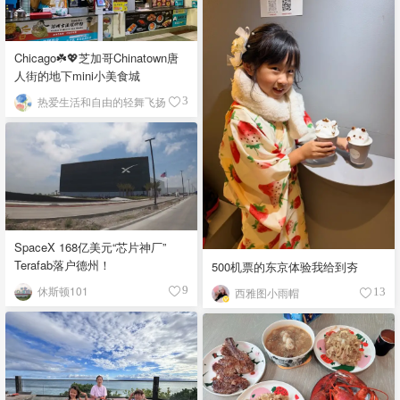
Chicago☘️💖芝加哥Chinatown唐
人街的地下mini小美食城
热爱生活和自由的轻舞飞扬
3
SpaceX 168亿美元“芯片神厂”
Terafab落户德州！
500机票的东京体验我给到夯
休斯顿101
9
西雅图小雨帽
13