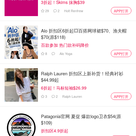
3折起！Skims 抹胸$39
29
2
Holt Renfrew
APP打开
Alo 折扣区6折起💥百搭网球裙$70、渔夫帽
$70(原$118)
百款参加 热门款补码降价
8
Alo Yoga
APP打开
Ralph Lauren 折扣区上新补货！经典衬衫
$44.99起
6折起！马标短袖$26.99
3
2
Ralph Lauren
APP打开
Patagonia官网 夏促 爆款logo卫衣$54(原
$109)
折扣区4.9折起