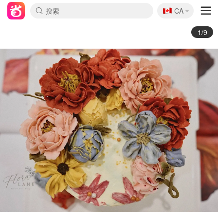
🇨🇦
CA
2/9