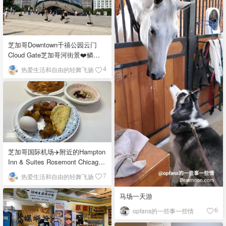
芝加哥Downtown千禧公园云门
Cloud Gate芝加哥河街景❤️鳞次
栉比的高楼
热爱生活和自由的轻舞飞扬
4
芝加哥国际机场✈️附近的Hampton
Inn & Suites Rosemont Chicago
O'Hare自助早餐
热爱生活和自由的轻舞飞扬
7
马场一天游
opfans的一些事一些情
6