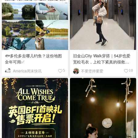
🐟多伦多去哪儿钓鱼？这份地图
旧金山City Walk穿搭｜54岁也爱
全年可用✅
宽松毛衣，上松下紧真的很救比
例
America周末快讯
不要坚持要爱
5
10