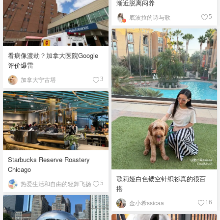
渐近脱离闷养
底波拉的诗与歌
5
看病像渡劫？加拿大医院Google
评价爆雷
加拿大宁古塔
3
Starbucks Reserve Roastery
Chicago
歌莉娅白色镂空针织衫真的很百
热爱生活和自由的轻舞飞扬
5
搭
金小希ssicaa
16