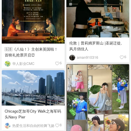
伦敦｜普莉姆罗斯山 |圣诞迁徙,
风月俏佳人
🇬🇧《八仙！》主创来英国啦！
首映礼抢票开启⏰
aman910316
6
华人影业CMC
6
Chicago芝加哥City Walk之海军码
头Navy Pier
热爱生活和自由的轻舞飞扬
8