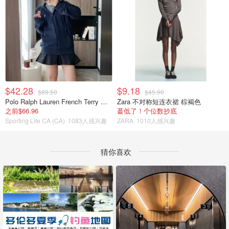
$42.28
$9.18
$89.50
$45.90
Polo Ralph Lauren French Terry 女童连帽卫衣 7-16码
Zara 不对称短连衣裙 棕褐色
之前$66.96
蕞低了！个位数抄底
Sporting Life CA (CA)
1083人感兴趣
ZARA
1010人感兴趣
猜你喜欢