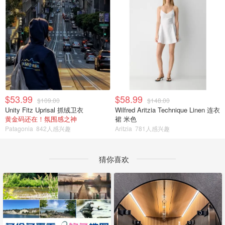
$53.99
$58.99
$109.00
$148.00
Unity Fitz Uprisal 抓绒卫衣
Wilfred Aritzia Technique Linen 连衣
黄金码还在！氛围感之神
裙 米色
Patagonia
842人感兴趣
Aritzia
781人感兴趣
猜你喜欢