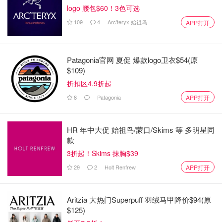
logo 腰包$60！3色可选
109
4
Arc'teryx 始祖鸟
APP打开
Patagonia官网 夏促 爆款logo卫衣$54(原
$109)
折扣区4.9折起
8
Patagonia
APP打开
HR 年中大促 始祖鸟/蒙口/Skims 等 多明星同
款
3折起！Skims 抹胸$39
29
2
Holt Renfrew
APP打开
Aritzia 大热门Superpuff 羽绒马甲降价$94(原
$125)