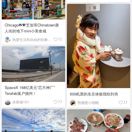
Chicago☘️💖芝加哥Chinatown唐
人街的地下mini小美食城
热爱生活和自由的轻舞飞扬
12
SpaceX 168亿美元“芯片神厂”
Terafab落户德州！
500机票的东京体验我给到夯
休斯顿101
13
西雅图小雨帽
23