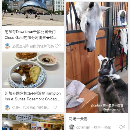
芝加哥Downtown千禧公园云门
Cloud Gate芝加哥河街景❤️鳞次
栉比的高楼
热爱生活和自由的轻舞飞扬
7
芝加哥国际机场✈️附近的Hampton
Inn & Suites Rosemont Chicago
O'Hare自助早餐
热爱生活和自由的轻舞飞扬
11
马场一天游
opfans的一些事一些情
9