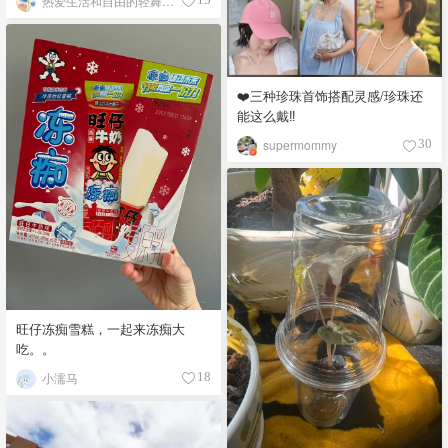
热爱生活和自由的轻舞飞扬
❤️三种珍珠首饰搭配灵感/珍珠还
能这么戴‼️
supermommy
30
旺仔冻痴雪糕，一起来冻痴大
吃。。
小濡马
18