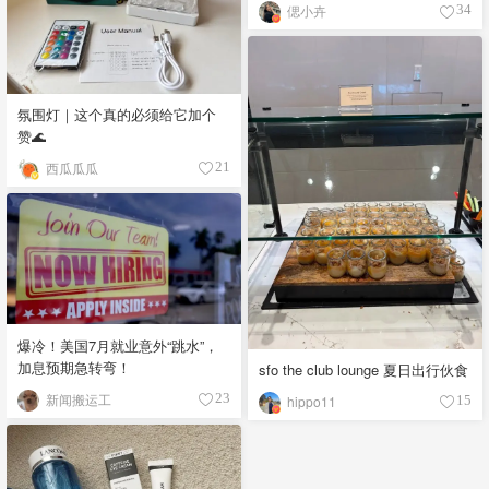
偲小卉
34
氛围灯｜这个真的必须给它加个
赞🌊
西瓜瓜瓜
21
爆冷！美国7月就业意外“跳水”，
加息预期急转弯！
sfo the club lounge 夏日出行伙食
新闻搬运工
23
hippo11
15