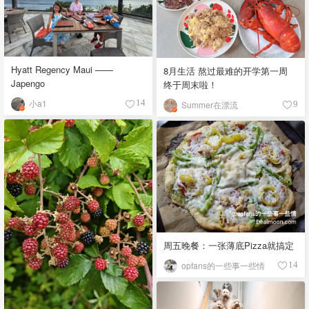
Hyatt Regency Maui ——
8月生活 熬过最难的开学第一周
Japengo
终于周末啦！
小a1
14
Summer在漂流
9
周五晚餐：一张薄底Pizza就搞定
opfans的一些事一些情
14