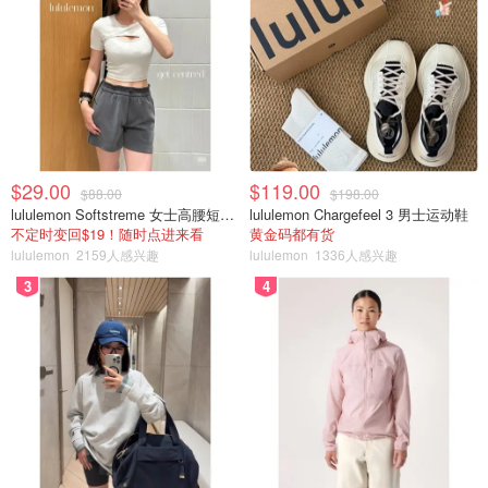
$29.00
$119.00
$88.00
$198.00
lululemon Softstreme 女士高腰短裤 10cm
lululemon Chargefeel 3 男士运动鞋
不定时变回$19！随时点进来看
黄金码都有货
lululemon
2159人感兴趣
lululemon
1336人感兴趣
3
4