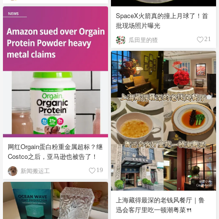
SpaceX火箭真的撞上月球了！首
批现场照片曝光
瓜田里的猹
21
网红Orgain蛋白粉重金属超标？继
Costco之后，亚马逊也被告了！
新闻搬运工
19
上海藏得最深的老钱风餐厅｜鲁
迅会客厅里吃一顿潮粤菜🍴