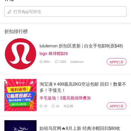
打开App写评论
折扣排行榜
lululemon 折扣区更新 | 白女手包$39(原$48)
logo 棒球帽$29
999+
1333
lululemon
APP打开
淘宝满￥499最高2KG空运包邮 回归！数量不
多！手慢无！
羊毛返场！3重高额保障叠加
19
16
淘宝网
APP打开
始祖鸟官网🔥8月上新 经典冷帽回归$80收