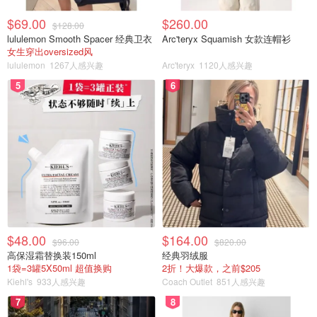
$69.00
$260.00
$128.00
lululemon Smooth Spacer 经典卫衣
Arc'teryx Squamish 女款连帽衫
女生穿出oversized风
lululemon
1267人感兴趣
Arc'teryx
1120人感兴趣
5
6
$48.00
$164.00
$96.00
$820.00
高保湿霜替换装150ml
经典羽绒服
1袋=3罐5X50ml 超值换购
2折！大爆款，之前$205
Kiehl's
933人感兴趣
Coach Outlet
851人感兴趣
7
8