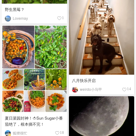
野生黑莓？
Lovemay
1
八月快乐开启
weirdo小马甲
14
夏日菜园封神！🍅Sun Sugar小番
茄绝了，根本摘不完！
狐狸很忙
18