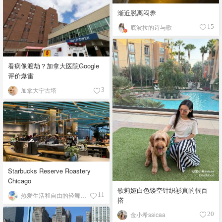
渐近脱离闷养
底波拉的诗与歌
15
看病像渡劫？加拿大医院Google
评价爆雷
加拿大宁古塔
3
Starbucks Reserve Roastery
Chicago
歌莉娅白色镂空针织衫真的很百
热爱生活和自由的轻舞飞扬
11
搭
金小希ssicaa
20