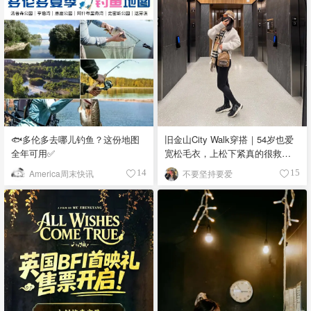
🐟多伦多去哪儿钓鱼？这份地图
旧金山City Walk穿搭｜54岁也爱
全年可用✅
宽松毛衣，上松下紧真的很救比
例
America周末快讯
不要坚持要爱
14
15