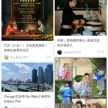
伦敦｜普莉姆罗斯山 |圣诞迁徙,
风月俏佳人
🇬🇧《八仙！》主创来英国啦！
首映礼抢票开启⏰
aman910316
13
华人影业CMC
6
Chicago芝加哥City Walk之海军码
头Navy Pier
15