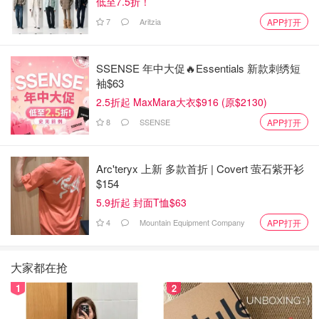
低至7.5折！
7
Aritzia
APP打开
SSENSE 年中大促🔥Essentials 新款刺绣短
袖$63
2.5折起 MaxMara大衣$916 (原$2130)
8
SSENSE
APP打开
Arc'teryx 上新 多款首折 | Covert 萤石紫开衫
$154
5.9折起 封面T恤$63
4
Mountain Equipment Company
APP打开
大家都在抢
1
2