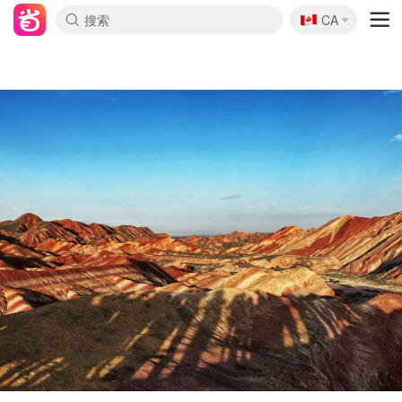
🇨🇦
CA