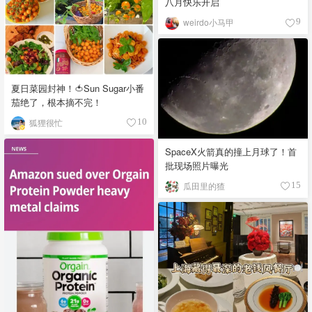
八月快乐开启
weirdo小马甲
9
夏日菜园封神！🍅Sun Sugar小番
茄绝了，根本摘不完！
狐狸很忙
10
SpaceX火箭真的撞上月球了！首
批现场照片曝光
瓜田里的猹
15