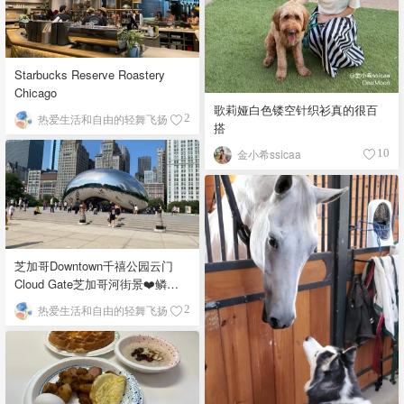
Starbucks Reserve Roastery
Chicago
歌莉娅白色镂空针织衫真的很百
热爱生活和自由的轻舞飞扬
2
搭
金小希ssicaa
10
芝加哥Downtown千禧公园云门
Cloud Gate芝加哥河街景❤️鳞次
栉比的高楼
热爱生活和自由的轻舞飞扬
2