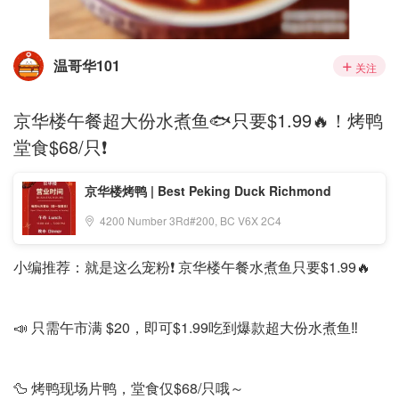
温哥华101
关注
京华楼午餐超大份水煮鱼🐟只要$1.99🔥！烤鸭
堂食$68/只❗️
京华楼烤鸭 | Best Peking Duck Richmond
4200 Number 3Rd#200, BC V6X 2C4
小编推荐：就是这么宠粉❗️ 京华楼午餐水煮鱼只要$1.99🔥
📣 只需午市满 $20，即可$1.99吃到爆款超大份水煮鱼‼️
🦆 烤鸭现场片鸭，堂食仅$68/只哦～