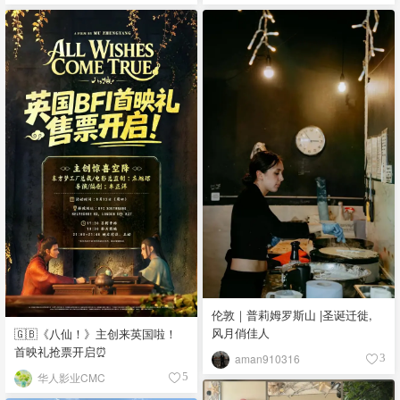
伦敦｜普莉姆罗斯山 |圣诞迁徙,
风月俏佳人
🇬🇧《八仙！》主创来英国啦！
首映礼抢票开启⏰
aman910316
3
华人影业CMC
5