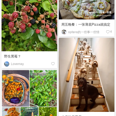
周五晚餐：一张薄底Pizza就搞定
opfans的一些事一些情
4
野生黑莓？
Lovemay