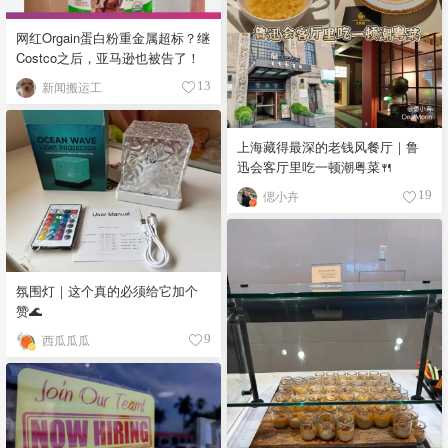
网红Orgain蛋白粉重金属超标？继
Costco之后，亚马逊也被告了！
新闻搬运工
13
上海藏得最深的老钱风餐厅｜鲁
迅会客厅里吃一顿潮粤菜🍴
偲小卉
19
氛围灯｜这个真的必须给它加个
赞🌊
西瓜瓜瓜
9