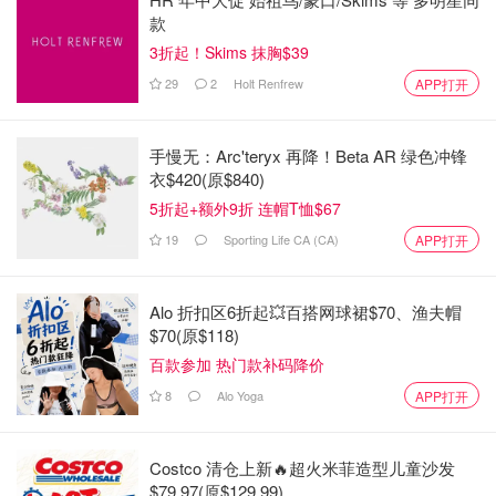
款
3折起！Skims 抹胸$39
29
2
Holt Renfrew
APP打开
手慢无：Arc'teryx 再降！Beta AR 绿色冲锋
衣$420(原$840)
5折起+额外9折 连帽T恤$67
19
Sporting Life CA (CA)
APP打开
Alo 折扣区6折起💥百搭网球裙$70、渔夫帽
$70(原$118)
百款参加 热门款补码降价
8
Alo Yoga
APP打开
Costco 清仓上新🔥超火米菲造型儿童沙发
$79.97(原$129.99)