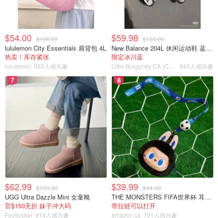
$54.00
$59.98
$108.00
$155.00
lululemon City Essentials 肩背包 4L
New Balance 204L 休闲运动鞋 蓝银色
热卖！库存紧张
限定冰川蓝
lululemon
953人感兴趣
Little Burgundy CA (CA）
940人感兴趣
7
8
$62.99
$39.99
$150.00
$44.99
UGG Ultra Dazzle Mini 女童靴
THE MONSTERS FIFA世界杯 耳机包
官$150无折 妹子冲大码
带拉链可以打开
Footlocker
914人感兴趣
amazon.ca
791人感兴趣