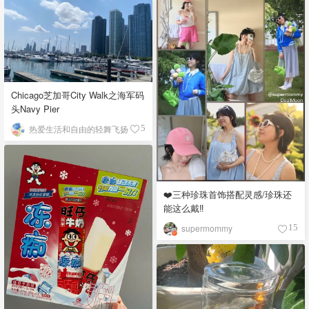
Chicago芝加哥City Walk之海军码
头Navy Pier
热爱生活和自由的轻舞飞扬
5
❤️三种珍珠首饰搭配灵感/珍珠还
能这么戴‼️
supermommy
15