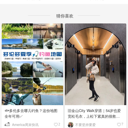
猜你喜欢
🐟多伦多去哪儿钓鱼？这份地图
旧金山City Walk穿搭｜54岁也爱
全年可用✅
宽松毛衣，上松下紧真的很救比
例
America周末快讯
不要坚持要爱
2
7