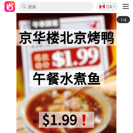
🇨🇦
CA
2/4