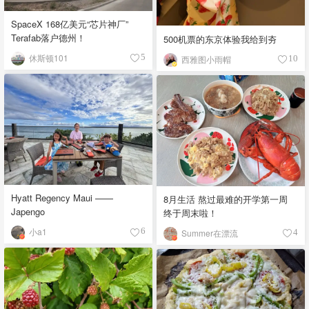
SpaceX 168亿美元“芯片神厂”
Terafab落户德州！
500机票的东京体验我给到夯
休斯顿101
5
西雅图小雨帽
10
Hyatt Regency Maui ——
8月生活 熬过最难的开学第一周
Japengo
终于周末啦！
小a1
6
Summer在漂流
4