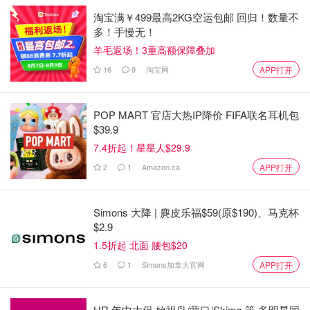
淘宝满￥499最高2KG空运包邮 回归！数量不
多！手慢无！
羊毛返场！3重高额保障叠加
16
9
淘宝网
APP打开
POP MART 官店大热IP降价 FIFA联名耳机包
$39.9
7.4折起！星星人$29.9
2
1
Amazon.ca
APP打开
Simons 大降 | 麂皮乐福$59(原$190)、马克杯
$2.9
1.5折起 北面 腰包$20
6
1
Simons加拿大官网
APP打开
HR 年中大促 始祖鸟/蒙口/Skims 等 多明星同