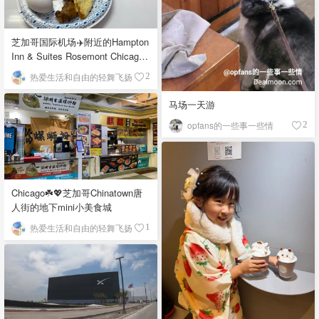
芝加哥国际机场✈️附近的Hampton
Inn & Suites Rosemont Chicago
O'Hare自助早餐
热爱生活和自由的轻舞飞扬
2
马场一天游
opfans的一些事一些情
2
Chicago☘️💖芝加哥Chinatown唐
人街的地下mini小美食城
热爱生活和自由的轻舞飞扬
1