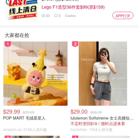
Lego F1造型36件套$99(原$159)
20
3
Costco
APP打开
大家都在抢
1
2
$29.99
$29.00
$33.99
$88.00
POP MART 毛绒星星人
lululemon Softstreme 女士高腰短裤 10cm
不定时变回$19！随时点进来看
amazon.ca
2196人感兴趣
lululemon
1544人感兴趣