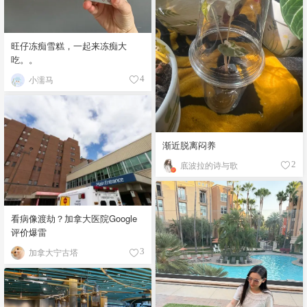
旺仔冻痴雪糕，一起来冻痴大
吃。。
小濡马
4
渐近脱离闷养
底波拉的诗与歌
2
看病像渡劫？加拿大医院Google
评价爆雷
加拿大宁古塔
3