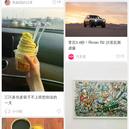
美丽国的日常
18
零百3.4秒！Rivian R2 沙漠实测
虐爆
汽车君
15
🇨🇦多伦多留子不上班想创业的
一天
小小暄