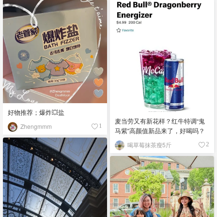
好物推荐；爆炸💥盐
麦当劳又有新花样？红牛特调“鬼
Zhengmmm
1
马紫”高颜值新品来了，好喝吗？
喝草莓抹茶瘦5斤
2