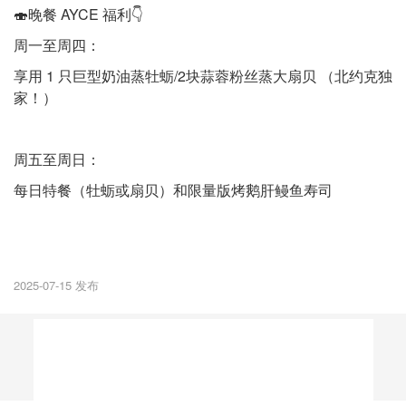
🍣晚餐 AYCE 福利👇
周一至周四：
享用 1 只巨型奶油蒸牡蛎/2块蒜蓉粉丝蒸大扇贝 （北约克独
家！）
周五至周日：
每日特餐（牡蛎或扇贝）和限量版烤鹅肝鳗鱼寿司
2025-07-15 发布