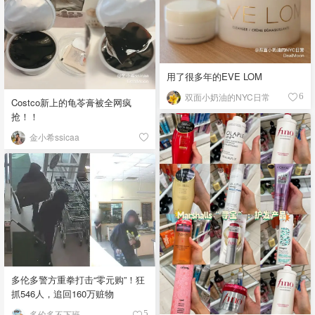
用了很多年的EVE LOM
双面小奶油的NYC日常
6
Costco新上的龟苓膏被全网疯
抢！！
金小希ssicaa
多伦多警方重拳打击“零元购”！狂
抓546人，追回160万赃物
多伦多不下班
5