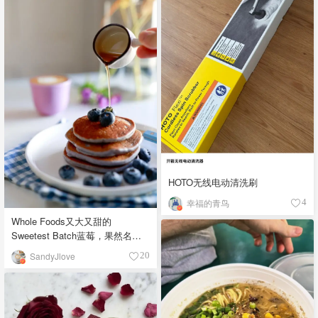
HOTO无线电动清洗刷
幸福的青鸟
4
Whole Foods又大又甜的
Sweetest Batch蓝莓，果然名副
其实！
SandyJlove
20