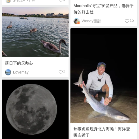
Marshalls“寻宝”护发产品，选择平
价的好去处
Wendy甜甜
15
落日下的天鹅🦢
Lovemay
5
热带虎鲨现身北方海滩！海洋变
暖实锤了