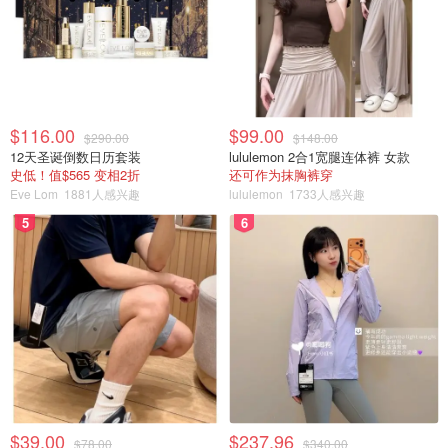
$116.00
$99.00
$290.00
$148.00
12天圣诞倒数日历套装
lululemon 2合1宽腿连体裤 女款
史低！值$565 变相2折
还可作为抹胸裤穿
Eve Lom
1881人感兴趣
lululemon
1733人感兴趣
5
6
$39.00
$237.96
$78.00
$340.00