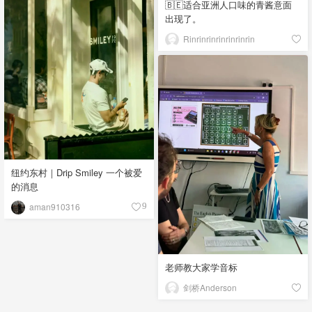
🇧🇪适合亚洲人口味的青酱意面
出现了。
Rinrinrinrinrinrinrin
纽约东村｜Drip Smiley 一个被爱
的消息
aman910316
9
老师教大家学音标
剑桥Anderson