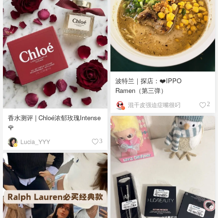
波特兰｜探店：❤️IPPO
Ramen（第三弹）
混干皮强迫症嘴很叼
2
香水测评 | Chloé浓郁玫瑰Intense
🌹
Lucia_YYY
3