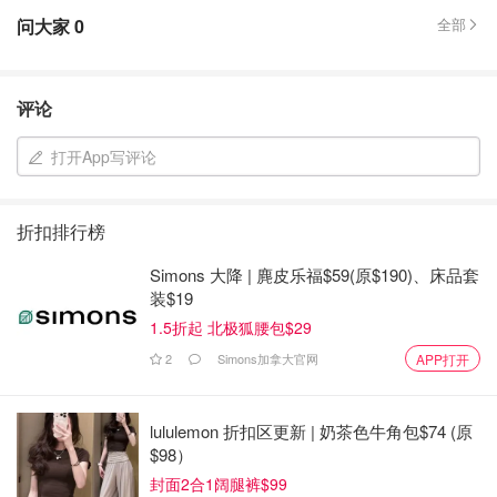
问大家
0
全部
评论
打开App写评论
折扣排行榜
Simons 大降 | 麂皮乐福$59(原$190)、床品套
装$19
1.5折起 北极狐腰包$29
2
Simons加拿大官网
APP打开
lululemon 折扣区更新 | 奶茶色牛角包$74 (原
$98）
封面2合1阔腿裤$99