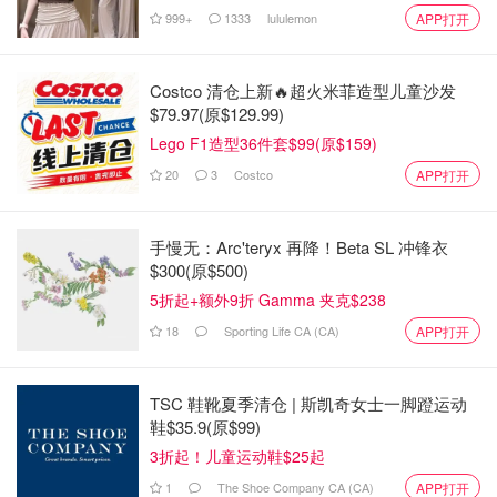
999+
1333
lululemon
APP打开
Costco 清仓上新🔥超火米菲造型儿童沙发
$79.97(原$129.99)
Lego F1造型36件套$99(原$159)
20
3
Costco
APP打开
手慢无：Arc'teryx 再降！Beta SL 冲锋衣
$300(原$500)
5折起+额外9折 Gamma 夹克$238
18
Sporting Life CA (CA)
APP打开
TSC 鞋靴夏季清仓 | 斯凯奇女士一脚蹬运动
鞋$35.9(原$99)
3折起！儿童运动鞋$25起
1
The Shoe Company CA (CA)
APP打开