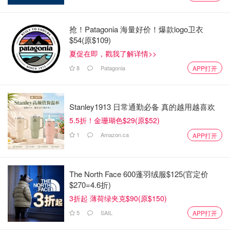
抢！Patagonia 海量好价！爆款logo卫衣
$54(原$109)
夏促在即，戳我了解详情>>
8
Patagonia
APP打开
Stanley1913 日常通勤必备 真的越用越喜欢
5.5折！金珊瑚色$29(原$52)
1
Amazon.ca
APP打开
The North Face 600蓬羽绒服$125(官定价
$270=4.6折)
3折起 薄荷绿夹克$90(原$150)
5
SAIL
APP打开