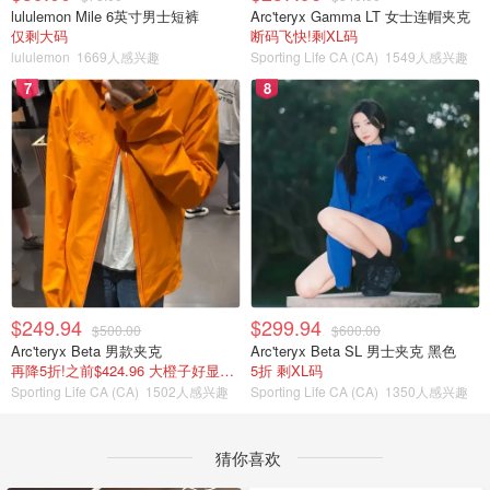
lululemon Mile 6英寸男士短裤
Arc'teryx Gamma LT 女士连帽夹克
仅剩大码
断码飞快!剩XL码
lululemon
1669人感兴趣
Sporting Life CA (CA)
1549人感兴趣
7
8
$249.94
$299.94
$500.00
$600.00
Arc'teryx Beta 男款夹克
Arc'teryx Beta SL 男士夹克 黑色
再降5折!之前$424.96 大橙子好显白 蹲补
5折 剩XL码
Sporting Life CA (CA)
1502人感兴趣
Sporting Life CA (CA)
1350人感兴趣
猜你喜欢