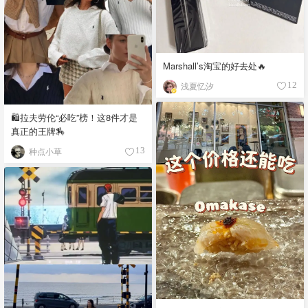
Marshall’s淘宝的好去处🔥
浅夏忆汐
12
🛍️拉夫劳伦“必吃”榜！这8件才是
真正的王牌🏇
种点小草
13