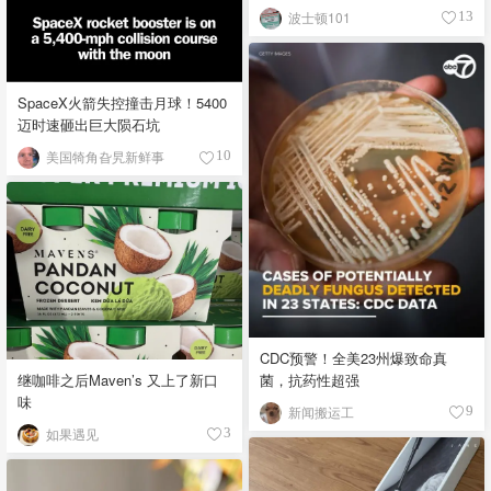
波士顿101
13
SpaceX火箭失控撞击月球！5400
迈时速砸出巨大陨石坑
美国犄角旮旯新鲜事
10
CDC预警！全美23州爆致命真
继咖啡之后Maven’s 又上了新口
菌，抗药性超强
味
新闻搬运工
9
如果遇见
3