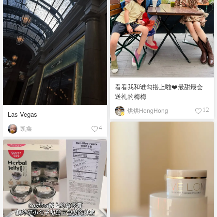
看看我和谁勾搭上啦❤️最甜最会
送礼的梅梅
烘烘HongHong
12
Las Vegas
凯鑫
4