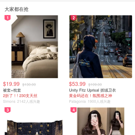
大家都在抢
1
2
$19.99
$53.99
$130.00
$109.00
被套+枕套
Unity Fitz Uprisal 抓绒卫衣
2折了！! 230支天丝
黄金码还在！氛围感之神
Simons
2142人感兴趣
Patagonia
1900人感兴趣
3
4