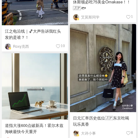
休斯顿必吃75美金Omakase！！
🇯🇵🐟
艾莫斯同学
1
江之电沿线｜🏀大声告诉我红头
发的是谁？！
Roxy克西
10
日元汇率历史低位🇯🇵东京吃喝
玩乐真香
道指大涨600点破新高！霍尔木兹
海峡最快今天重开
大诗小事
8