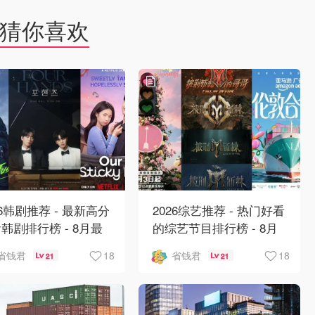
猜你喜欢
26韩剧推荐 - 最新高分
2026综艺推荐 - 热门好看
韩剧排行榜 - 8月最
的综艺节目排行榜 - 8月
：丁海寅《我的荒糖恋
最新:《​​伦敦合伙人》回
18
18
省钱君
省钱君
21
21
》上线❣️
归啦