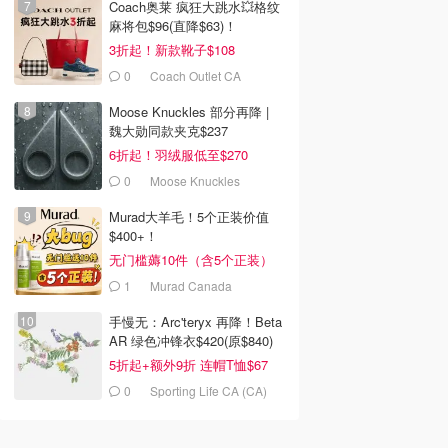
Coach奥莱 疯狂大跳水💥格纹
麻将包$96(直降$63)！
3折起！新款靴子$108
0
Coach Outlet CA
Moose Knuckles 部分再降 |
魏大勋同款夹克$237
6折起！羽绒服低至$270
0
Moose Knuckles
Murad大羊毛！5个正装价值
$400+！
无门槛薅10件（含5个正装）
1
Murad Canada
手慢无：Arc'teryx 再降！Beta
AR 绿色冲锋衣$420(原$840)
5折起+额外9折 连帽T恤$67
0
Sporting Life CA (CA)