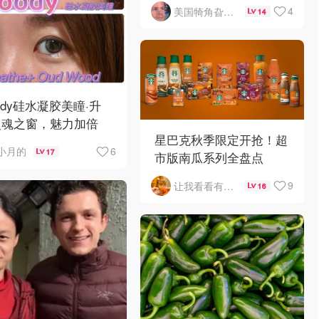
4
美国犄角旮旯新鲜事
14
ody硅水凝胶美瞳·升
灵魂之窗，魅力加倍
星巴克秋季限定开抢！超
6
小月的
17
市版南瓜系列全盘点
9
让我看看有啥好吃的
16