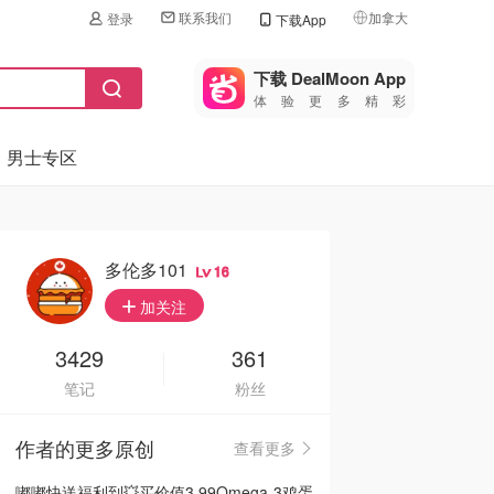
联系我们
加拿大
登录
下载App
🇺🇸
美国
下载 DealMoon App
体验更多精彩
🇨🇳
中国
男士专区
🇨🇦
加拿大
🇬🇧
英国
🇩🇪
德国
多伦多101
16
🇫🇷
加关注
法国
🇮🇹
3429
361
意大利
笔记
粉丝
🇦🇺
澳洲
作者的更多原创
查看更多
🇳🇿
新西兰
嘟嘟快送福利到💥买价值3.99Omega-3鸡蛋