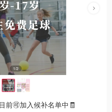
1
/2
️目前🉑️加入候补名单中🧾