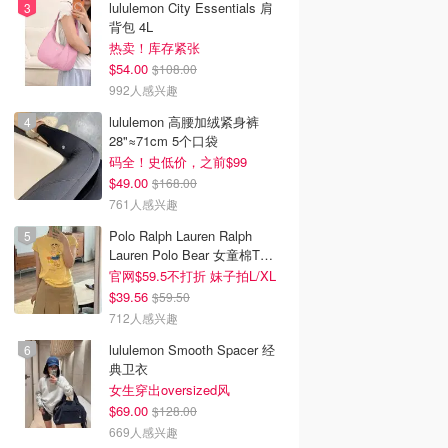
lululemon City Essentials 肩
背包 4L
热卖！库存紧张
$54.00
$108.00
992人感兴趣
lululemon 高腰加绒紧身裤
28"≈71cm 5个口袋
码全！史低价，之前$99
$49.00
$168.00
761人感兴趣
Polo Ralph Lauren Ralph
Lauren Polo Bear 女童棉T恤
染色 1件
官网$59.5不打折 妹子拍L/XL
$39.56
$59.50
712人感兴趣
lululemon Smooth Spacer 经
典卫衣
女生穿出oversized风
$69.00
$128.00
669人感兴趣