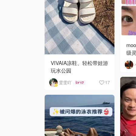
mo
级
VIVAIA凉鞋、轻松带娃游
玩水公园
17
雯雯吖
17