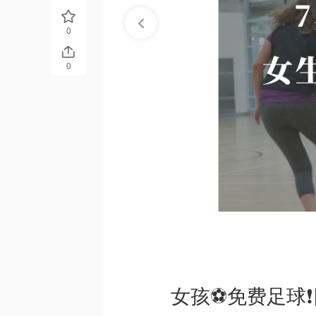
0
0
女孩⚽️免费足球❗