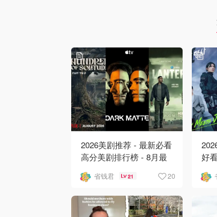
2026美剧推荐 - 最新必看
20
高分美剧排行榜 - 8月最
好看
新: 《​​足球教练 》第四季
新
20
省钱君
21
回归！
爱 