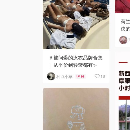
荷
侠
哥
👙被问爆的泳衣品牌合集
｜从平价到轻奢都有✨
18
种点小草
16