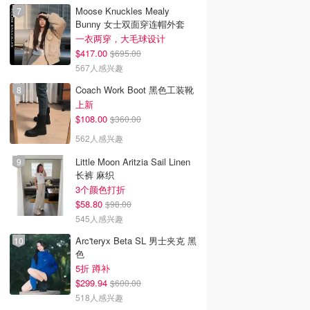
Moose Knuckles Mealy
Bunny 女士双面穿连帽外套
一衣两穿，大毛球设计
$417.00
$695.00
567人感兴趣
Coach Work Boot 黑色工装靴
上新
$108.00
$360.00
562人感兴趣
Little Moon Aritzia Sail Linen
长裤 麻织
3个颜色打折
$58.80
$98.00
545人感兴趣
Arc'teryx Beta SL 男士夹克 黑
色
5折 蹲补
$299.94
$600.00
518人感兴趣