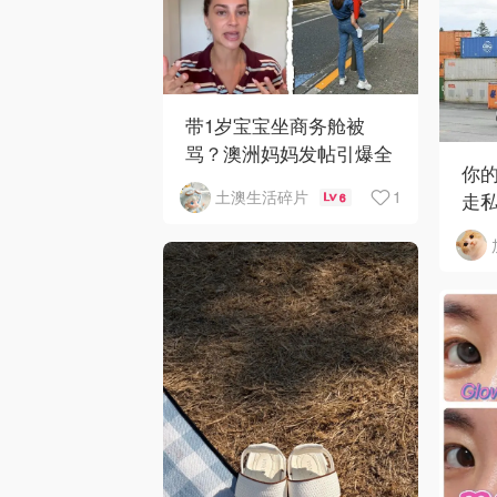
带1岁宝宝坐商务舱被
骂？澳洲妈妈发帖引爆全
你
网争议
1
土澳生活碎片
走
6
获近