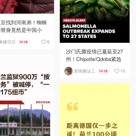
兰豆找到河南弟！蜘蛛
的替身竟然是中国小
？！
8
琳娜贝尔
15
沙门氏菌疫情已蔓延至27
州！Chipotle/Qdoba紧急
下架辣椒
15
新闻搬运工
15