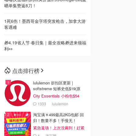
晒单集赞返8刀！
1死6伤！墨西哥金字塔突发枪击，加拿大游
客遇难
🎁4.19省人节·春日集｜最全攻略🎁进来领福
利👀
点击排行榜
lululemon 折扣区更新 |
softstreme 短裤史低$19(原
$88)
City Essentials 小粉包$54
1333
lululemon
淘宝满￥499最高2KG包邮 回
归！数量不多！手慢无！
紧急返场！上次没薅到！赶紧
冲
4
淘宝网