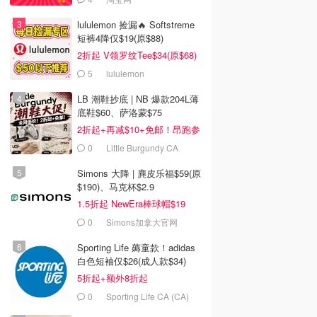
lululemon 捡漏🔥 Softstreme
短裤4降仅$19(原$88)
2折起 V领罗纹Tee$34(原$68)
5
lululemon
LB 潮鞋抄底 | NB 爆款204L薄
底鞋$60、萨洛蒙$75
2折起+再减$10+免邮！昂跑参
加
0
Little Burgundy CA
(CA）
Simons 大降 | 麂皮乐福$59(原
$190)、马克杯$2.9
1.5折起 NewEra棒球帽$19
0
Simons加拿大官网
Sporting Life 薅童款！adidas
白色短袖仅$26(成人款$34)
5折起+额外8折起
0
Sporting Life CA (CA)