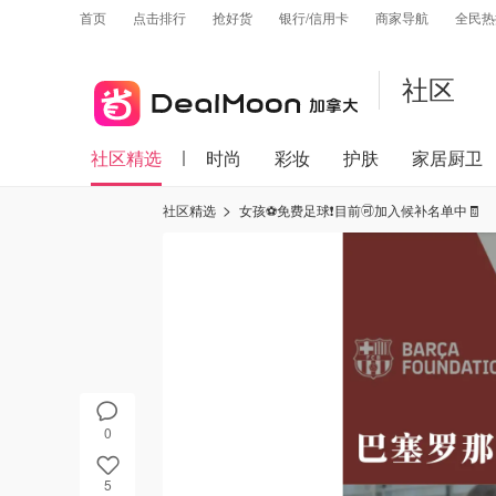
首页
点击排行
抢好货
银行/信用卡
商家导航
全民热
社区
社区精选
时尚
彩妆
护肤
家居厨卫
社区精选
女孩⚽️免费足球❗️目前🉑️加入候补名单中🧾
0
5