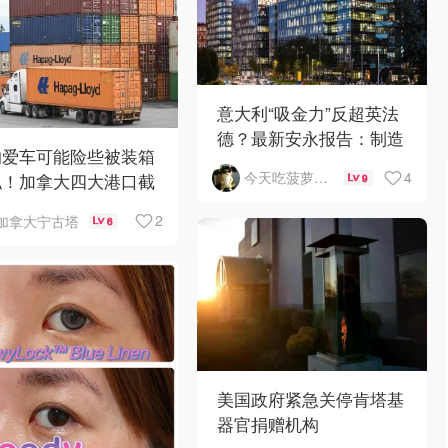
意大利“吸金力”反超英法
德？最新安永报告：制造
的爱车可能险些被装箱
业与AI成投资新宠！
4
今天吃菠萝披萨了吗
私！加拿大四大港口截
9
400辆豪车
2
加拿大宁古塔
6
美国政府紧急关停肯塔基
器官捐赠机构