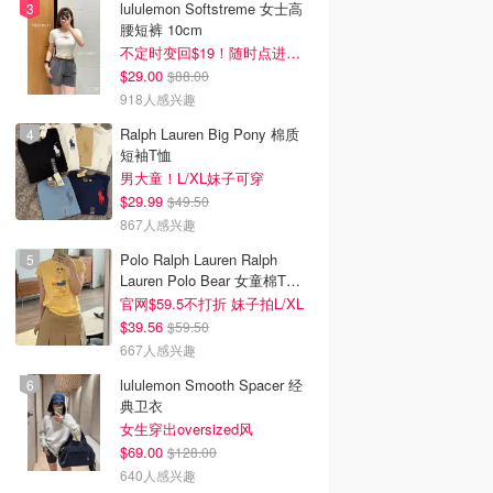
lululemon Softstreme 女士高
腰短裤 10cm
不定时变回$19！随时点进来看
$29.00
$88.00
918人感兴趣
Ralph Lauren Big Pony 棉质
短袖T恤
男大童！L/XL妹子可穿
$29.99
$49.50
867人感兴趣
Polo Ralph Lauren Ralph
Lauren Polo Bear 女童棉T恤
染色 1件
官网$59.5不打折 妹子拍L/XL
$39.56
$59.50
667人感兴趣
lululemon Smooth Spacer 经
典卫衣
女生穿出oversized风
$69.00
$128.00
640人感兴趣