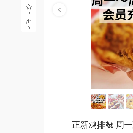
0
0
正新鸡排🐔 周