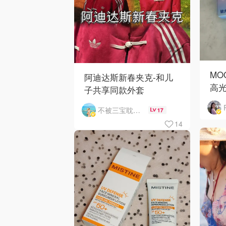
MO
阿迪达斯新春夹克-和儿
高
子共享同款外套
不被三宝耽误的妈
17
14