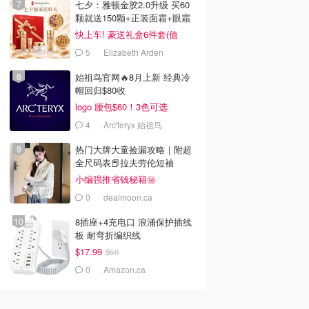
七夕：雅顿金胶2.0升级 买60
颗就送150颗+正装面霜+眼霜
快上车! 豪送礼盒6件套(值
$596)
5
Elizabeth Arden
始祖鸟官网🔥8月上新 经典冷
帽回归$80收
logo 腰包$60！3色可选
4
Arc'teryx 始祖鸟
热门大牌大童捡漏攻略｜附超
全尺码表📕拉夫劳伦短袖
$26.99
小编强推省钱秘籍㊙️
0
dealmoon.ca
8插座+4充电口 浪涌保护插线
板 耐弯折编织线
$17.99
$50
0
Amazon.ca