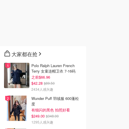
大家都在抢
Polo Ralph Lauren French
Terry 女童连帽卫衣 7-16码
之前$66.96
$42.28
$89.50
2434人感兴趣
Wunder Puff 羽绒服 600蓬松
度
有细闪的黑色 拍照好看
$249.00
$348.00
1295人感兴趣