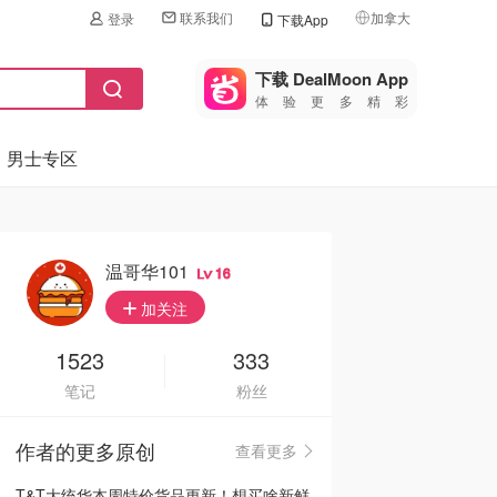
联系我们
加拿大
登录
下载App
🇺🇸
美国
下载 DealMoon App
体验更多精彩
🇨🇳
中国
男士专区
🇨🇦
加拿大
🇬🇧
英国
🇩🇪
德国
温哥华101
16
🇫🇷
加关注
法国
🇮🇹
1523
333
意大利
笔记
粉丝
🇦🇺
澳洲
作者的更多原创
查看更多
🇳🇿
新西兰
T&T大统华本周特价货品更新！想买啥新鲜