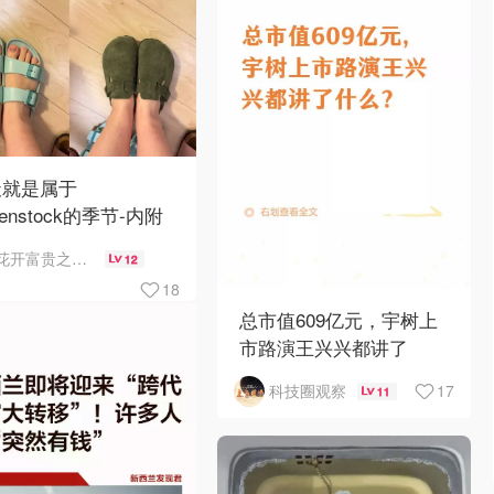
天就是属于
kenstock的季节-内附
何选择
花开富贵之Mo个Mo
12
18
总市值609亿元，宇树上
市路演王兴兴都讲了
17
科技圈观察
11