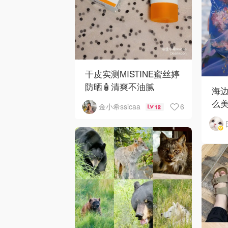
干皮实测MISTINE蜜丝婷
防晒🧴清爽不油腻
海
么
6
金小希ssicaa
12