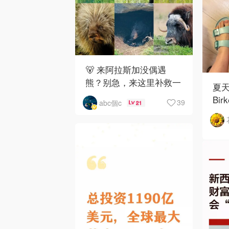
🐻 来阿拉斯加没偶遇
熊？别急，来这里补救一
夏
下！
Bir
39
abc個c
21
如