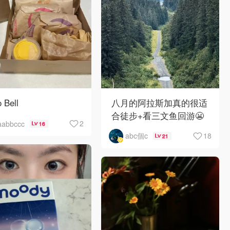
 Bell
八月的阿拉斯加真的很适
合徒步+看三文鱼回游😬
2
aabbccc
16
18
abc個c
21