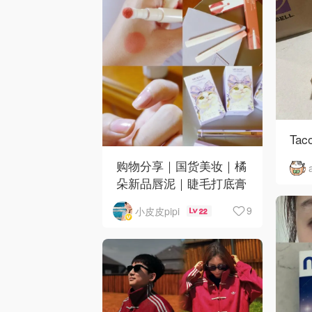
Taco
购物分享｜国货美妆｜橘
朵新品唇泥｜睫毛打底膏
｜日韩小物｜眼线笔｜美
9
小皮皮pipi
22
甲DIY💅