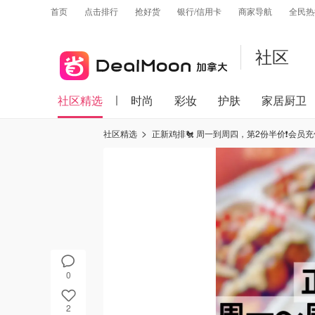
首页
点击排行
抢好货
银行/信用卡
商家导航
全民热
社区
社区精选
时尚
彩妆
护肤
家居厨卫
社区精选
正新鸡排🐔 周一到周四，第2份半价❗️会员
0
2