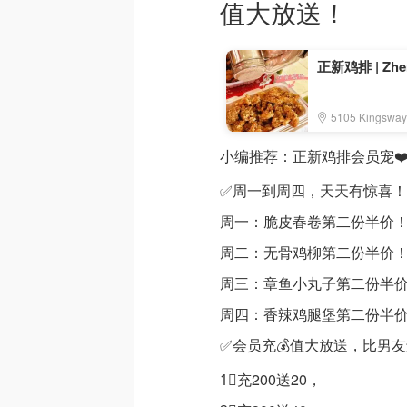
值大放送！
正新鸡排 | Zhen
5105 Kingsway
小编推荐：正新鸡排会员宠❤
✅周一到周四，天天有惊喜！
周一：脆皮春卷第二份半价
周二：无骨鸡柳第二份半价
周三：章鱼小丸子第二份半
周四：香辣鸡腿堡第二份半
✅会员充💰值大放送，比男
1⃣️充200送20，