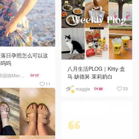
边落日孕照怎么可以这
美呜呜
八月生活PLOG｜Kitty·盒
田园猫MierCat
马·缺德舅·茉莉奶白
17
·Costco·Wendy's
11
33
maggie
20