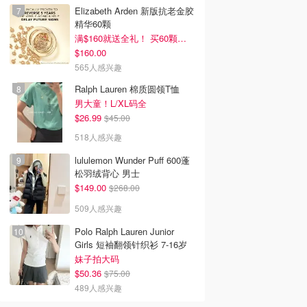
Elizabeth Arden 新版抗老金胶
精华60颗
满$160就送全礼！ 买60颗刚好
$160.00
565人感兴趣
Ralph Lauren 棉质圆领T恤
男大童！L/XL码全
$26.99
$45.00
518人感兴趣
lululemon Wunder Puff 600蓬
松羽绒背心 男士
$149.00
$268.00
509人感兴趣
Polo Ralph Lauren Junior
Girls 短袖翻领针织衫 7-16岁
妹子拍大码
$50.36
$75.00
489人感兴趣