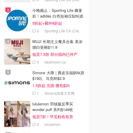
今晚截止：Sporting Life 薅童
款！adidas 白色短袖仅$26(成
人款$34)
5折起+额外8折起
0
Sporting Life CA (CA)
MUJI 长期主义餐具合集 美浓
烧白瓷碗$11.9
低至7.5折 部分国内已停产
0
dealmoon.ca
Simons 大降 | 麂皮乐福$59(原
$190)、马克杯$2.9
1.5折起 北面 腰包$20
1
Simons加拿大官网
lululemon 羽绒服反季买
wunder puff 系列$149收
低至7折！罕见粉色有货
0
lululemon