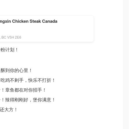
gxin Chicken Steak Canada
, BC V5H 2E6
️粉计划！
！酥到你的心里！
！吃鸡不剌手，快乐不打折！
价！章鱼都在对你招手！
价！辣得刚刚好，堡你满意！
友还大方！