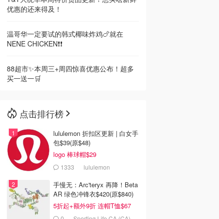
优惠的还来得及！
温哥华一定要试的韩式椰味炸鸡🍗就在
NENE CHICKEN❗️❗️
88超市✨本周三+周四惊喜优惠公布！超多
买一送一🛒
点击排行榜
lululemon 折扣区更新 | 白女手
包$39(原$48)
logo 棒球帽$29
1333
lululemon
手慢无：Arc'teryx 再降！Beta
AR 绿色冲锋衣$420(原$840)
5折起+额外9折 连帽T恤$67
0
Sporting Life CA (CA)