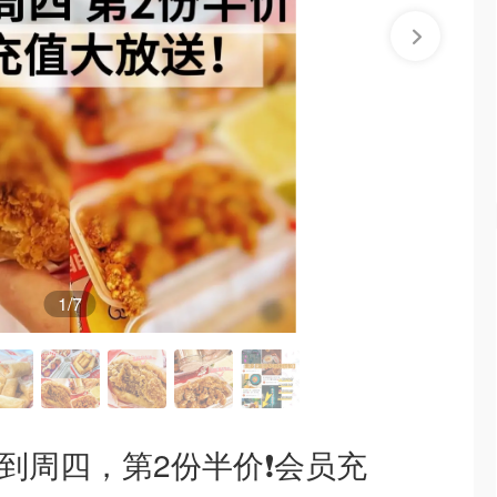
1
/7
一到周四，第2份半价❗️会员充