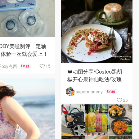
ODY美瞳测评｜定轴
光体验一次就会爱上！
15
Roxy克西
21
❤️动图分享/Costco黑胡
椒开心果神仙吃法/玫瑰
全蛋松饼配黑胡椒开心果
supermommy
30
碎太惊艳😍
25