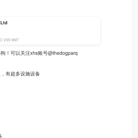
 Ltd
BC V3S 9M7
可以关注xhs账号@thedogparq
板，有超多设施设备
场