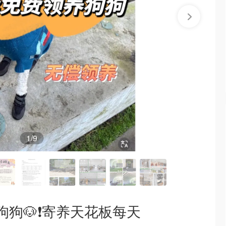
1
/9
狗🐶❗️寄养天花板每天