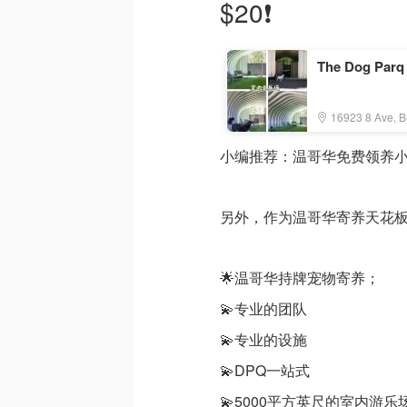
$20❗️
The Dog Parq
16923 8 Ave, 
小编推荐：温哥华免费领养小狗！
另外，作为温哥华寄养天花
🌟温哥华持牌宠物寄养；
💫专业的团队
💫专业的设施
💫DPQ一站式
💫5000平方英尺的室内游乐