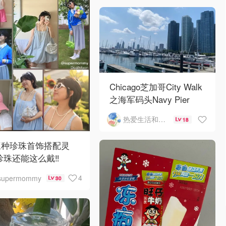
Chicago芝加哥City Walk
之海军码头Navy Pier
热爱生活和自由的轻舞飞扬
18
三种珍珠首饰搭配灵
珍珠还能这么戴‼️
4
supermommy
30