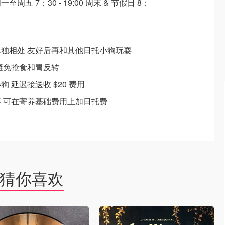
五 7：30 - 19:00 周末 & 节假日 8：
单独相处 友好后再和其他日托小狗玩耍
 避免抢食和胃反转
 延迟接送收 $20 费用
耍 可在寄养基础费用上加日托费
猜你喜欢