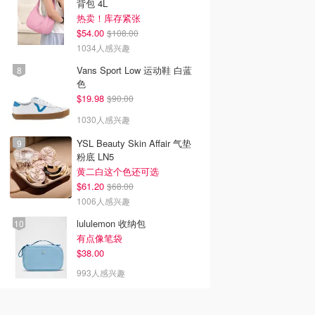
背包 4L
热卖！库存紧张
$54.00
$108.00
1034人感兴趣
Vans Sport Low 运动鞋 白蓝
色
$19.98
$90.00
1030人感兴趣
YSL Beauty Skin Affair 气垫
粉底 LN5
黄二白这个色还可选
$61.20
$68.00
1006人感兴趣
lululemon 收纳包
有点像笔袋
$38.00
993人感兴趣