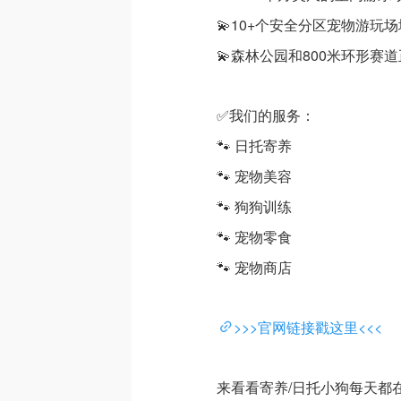
💫10+个安全分区宠物游玩场
💫森林公园和800米环形赛
✅我们的服务：
🐾 日托寄养
🐾 宠物美容
🐾 狗狗训练
🐾 宠物零食
🐾 宠物商店
>>>官网链接戳这里<<<
来看看寄养/日托小狗每天都在