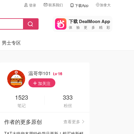
联系我们
加拿大
登录
下载App
🇺🇸
美国
下载 DealMoon App
体验更多精彩
🇨🇳
中国
男士专区
🇨🇦
加拿大
🇬🇧
英国
🇩🇪
德国
温哥华101
16
🇫🇷
加关注
法国
🇮🇹
1523
333
意大利
笔记
粉丝
🇦🇺
澳洲
作者的更多原创
查看更多
🇳🇿
新西兰
T&T大统华本周特价货品更新！想买啥新鲜