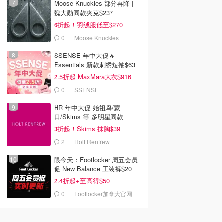
Moose Knuckles 部分再降 |
魏大勋同款夹克$237
6折起！羽绒服低至$270
0
Moose Knuckles
SSENSE 年中大促🔥
Essentials 新款刺绣短袖$63
2.5折起 MaxMara大衣$916
(原$2130)
0
SSENSE
HR 年中大促 始祖鸟/蒙
口/Skims 等 多明星同款
3折起！Skims 抹胸$39
2
Holt Renfrew
限今天：Footlocker 周五会员
促 New Balance 工装裤$20
2.4折起+至高得$50
0
Footlocker加拿大官网