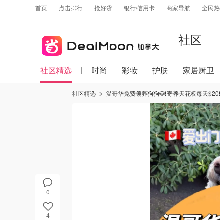
首页
点击排行
抢好货
银行/信用卡
商家导航
全民热
社区
社区精选
时尚
彩妆
护肤
家居厨卫
社区精选
温哥华免费领养狗狗🐶❗️寄养天花板每天$20❗
0
4