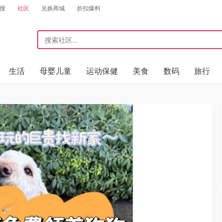
搜
社区
兑换商城
折扣爆料
生活
母婴儿童
运动保健
美食
数码
旅行
️