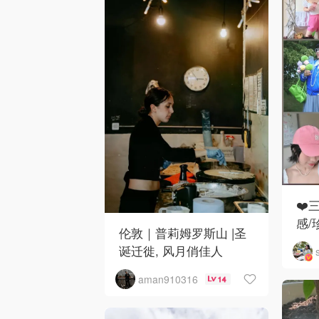
❤️
感/
伦敦｜普莉姆罗斯山 |圣
诞迁徙, 风月俏佳人
aman910316
14