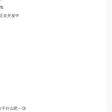
地
道正在开发中
干什么吧～🧐