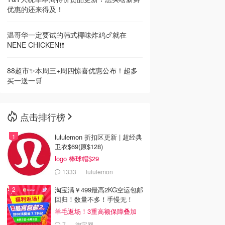
优惠的还来得及！
温哥华一定要试的韩式椰味炸鸡🍗就在
NENE CHICKEN❗️❗️
88超市✨本周三+周四惊喜优惠公布！超多
买一送一🛒
点击排行榜
lululemon 折扣区更新 | 超经典
卫衣$69(原$128)
logo 棒球帽$29
1333
lululemon
淘宝满￥499最高2KG空运包邮
回归！数量不多！手慢无！
羊毛返场！3重高额保障叠加
7
淘宝网