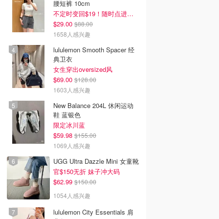
腰短裤 10cm
不定时变回$19！随时点进来看
$29.00
$88.00
1658人感兴趣
lululemon Smooth Spacer 经
典卫衣
女生穿出oversized风
$69.00
$128.00
1603人感兴趣
New Balance 204L 休闲运动
鞋 蓝银色
限定冰川蓝
$59.98
$155.00
1069人感兴趣
UGG Ultra Dazzle Mini 女童靴
官$150无折 妹子冲大码
$62.99
$150.00
1054人感兴趣
lululemon City Essentials 肩