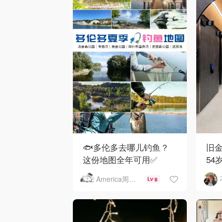
🐟多伦多去哪儿钓鱼？
旧金
这份地图全年可用✅
54
下
America周末快讯
9