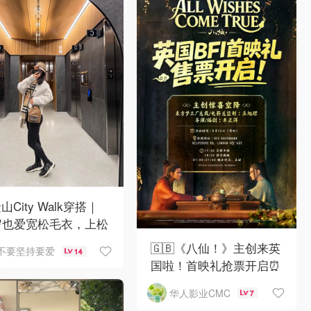
山City Walk穿搭｜
岁也爱宽松毛衣，上松
紧真的很救比例
🇬🇧《八仙！》主创来英
不要坚持要爱
14
国啦！首映礼抢票开启⏰
华人影业CMC
7