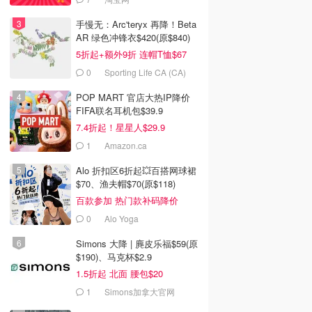
手慢无：Arc'teryx 再降！Beta
AR 绿色冲锋衣$420(原$840)
5折起+额外9折 连帽T恤$67
0
Sporting Life CA (CA)
POP MART 官店大热IP降价
FIFA联名耳机包$39.9
7.4折起！星星人$29.9
1
Amazon.ca
Alo 折扣区6折起💥百搭网球裙
$70、渔夫帽$70(原$118)
百款参加 热门款补码降价
0
Alo Yoga
Simons 大降 | 麂皮乐福$59(原
$190)、马克杯$2.9
1.5折起 北面 腰包$20
1
Simons加拿大官网