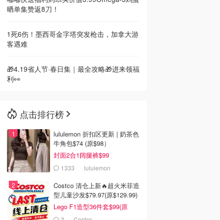
晒单集赞返8刀！
1死6伤！墨西哥金字塔突发枪击，加拿大游
客遇难
🎁4.19省人节·春日集｜最全攻略🎁进来领福
利👀
点击排行榜
lululemon 折扣区更新 | 奶茶色
牛角包$74 (原$98）
封面2合1阔腿裤$99
1333
lululemon
Costco 清仓上新🔥超火米菲造
型儿童沙发$79.97(原$129.99)
Lego F1造型36件套$99(原
$159)
3
Costco