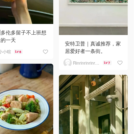
🇦多伦多留子不上班想
业的一天
安特卫普｜真诚推荐，家
居爱好者一条街。
小小暄
6
Rinrinrinrinrinrinrin
7