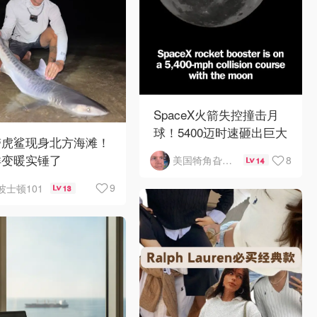
SpaceX火箭失控撞击月
球！5400迈时速砸出巨大
带虎鲨现身北方海滩！
陨石坑
洋变暖实锤了
8
美国犄角旮旯新鲜事
14
9
波士顿101
13