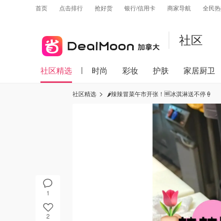
首页
点击排行
抢好货
银行/信用卡
商家导航
全民热
社区
社区精选
时尚
彩妆
护肤
家居厨卫
社区精选
🌶️辣辣冒菜午市开张！🆓冰淇淋送不停🍦
1
2