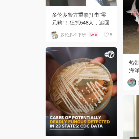
多伦多警方重拳打击“零
元购”！狂抓546人，追回
160万赃物
5
多伦多不下班
9
热
海