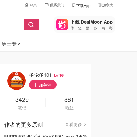
联系我们
加拿大
登录
下载App
🇺🇸
美国
下载 DealMoon App
体验更多精彩
🇨🇳
中国
男士专区
🇨🇦
加拿大
🇬🇧
英国
🇩🇪
德国
多伦多101
16
🇫🇷
加关注
法国
🇮🇹
3429
361
意大利
笔记
粉丝
🇦🇺
澳洲
作者的更多原创
查看更多
🇳🇿
新西兰
嘟嘟快送福利到💥买价值3.99Omega-3鸡蛋