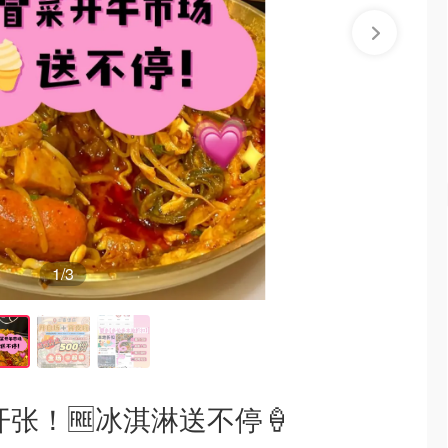
1
/3
开张！🆓冰淇淋送不停🍦