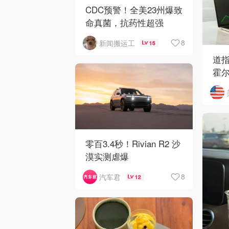
CDC预警！全美23州爆致
命真菌，抗药性超强
8
新闻搬运工
15
道指
霍
开
零百3.4秒！Rivian R2 沙
漠实测虐爆
8
汽车君
12