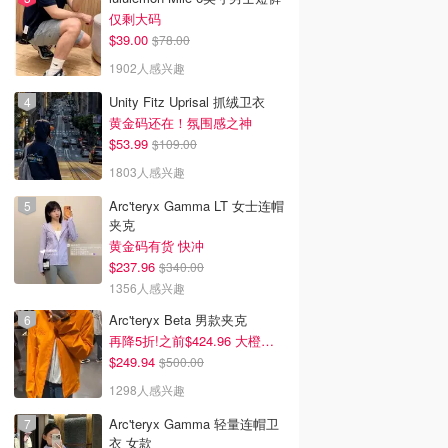
仅剩大码
$39.00
$78.00
1902人感兴趣
Unity Fitz Uprisal 抓绒卫衣
黄金码还在！氛围感之神
$53.99
$109.00
1803人感兴趣
Arc'teryx Gamma LT 女士连帽
夹克
黄金码有货 快冲
$237.96
$340.00
1356人感兴趣
Arc'teryx Beta 男款夹克
再降5折!之前$424.96 大橙子好显白 蹲补
$249.94
$500.00
1298人感兴趣
Arc'teryx Gamma 轻量连帽卫
衣 女款