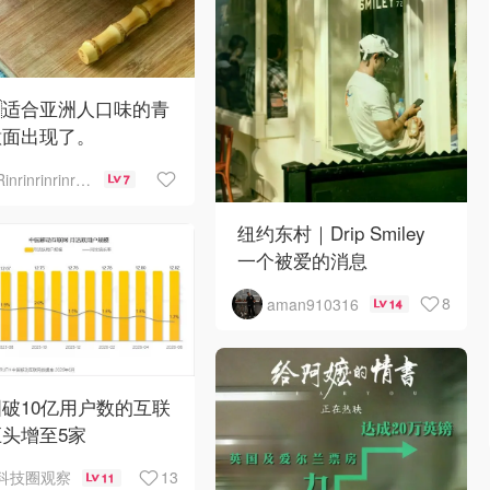
🇪适合亚洲人口味的青
意面出现了。
Rinrinrinrinrinrinrin
7
纽约东村｜Drip Smiley
一个被爱的消息
8
aman910316
14
破10亿用户数的互联
头增至5家
13
科技圈观察
11