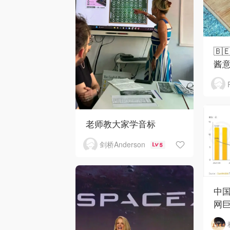
🇧
酱
老师教大家学音标
剑桥Anderson
5
中国
网巨