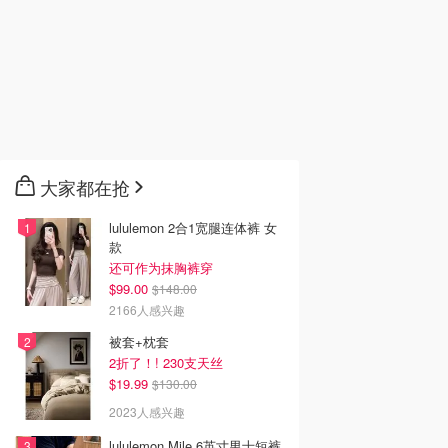
大家都在抢
lululemon 2合1宽腿连体裤 女
款
还可作为抹胸裤穿
$99.00
$148.00
2166人感兴趣
被套+枕套
2折了！! 230支天丝
$19.99
$130.00
2023人感兴趣
lululemon Mile 6英寸男士短裤