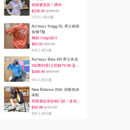
锦葵紫首折！蹲补
$238.00
$340.00
1230人感兴趣
Arc'teryx Kragg SL 男士棉质
短袖T恤
胸前小logo设计
$63.00
$90.00
942人感兴趣
Arc'teryx Beta AR 男士夹克
5折降到底!之前$679.96 蓝色款有货
$399.94
$800.00
940人感兴趣
New Balance 204L 绿银色休
闲鞋
明星都在穿的热门款！多色可选 3.8折
$59.98
$155.00
882人感兴趣