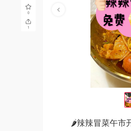
0
1
🌶️辣辣冒菜午市