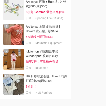
Arc'teryx 再降！Beta SL 冲锋
衣$300(原$500)
5折起 Gamma 紫色夹克$238
0
Sporting Life CA (CA)
Arc'teryx 上新 多款首折 |
Covert 萤石紫开衫$154
5.9折起 封面T恤$63
0
Mountain Equipment
Company
lululemon 羽绒服反季买
wunder puff 系列$149收
低至7折！罕见粉色有货
0
lululemon
HR 针织衫清仓区 | Ganni 花卉
打底衫$49(原$340)
3折起！
0
Holt Renfrew