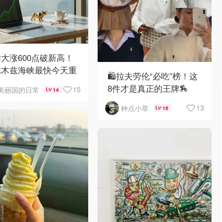
大涨600点破新高！
尔木兹海峡最快今天重
🛍️拉夫劳伦“必吃”榜！这
8件才是真正的王牌🏇
15
美丽国的日常
14
13
种点小草
16