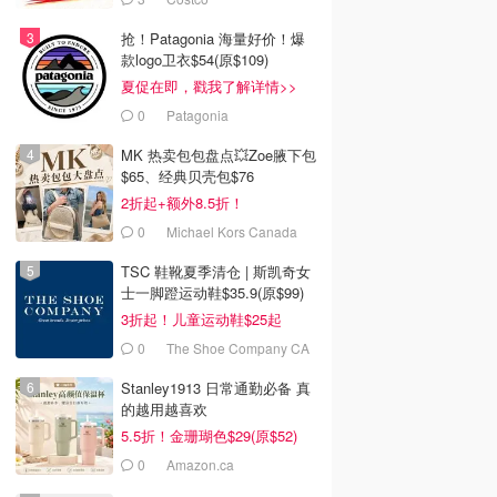
抢！Patagonia 海量好价！爆
款logo卫衣$54(原$109)
夏促在即，戳我了解详情>>
0
Patagonia
MK 热卖包包盘点💥Zoe腋下包
$65、经典贝壳包$76
2折起+额外8.5折！
0
Michael Kors Canada
TSC 鞋靴夏季清仓 | 斯凯奇女
士一脚蹬运动鞋$35.9(原$99)
3折起！儿童运动鞋$25起
0
The Shoe Company CA
(CA)
Stanley1913 日常通勤必备 真
的越用越喜欢
5.5折！金珊瑚色$29(原$52)
0
Amazon.ca