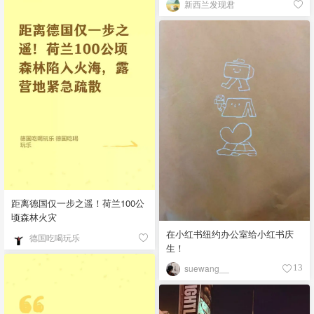
新西兰发现君
距离德国仅一步之遥！荷兰100公
顷森林火灾
在小红书纽约办公室给小红书庆
德国吃喝玩乐
生！
suewang__
13