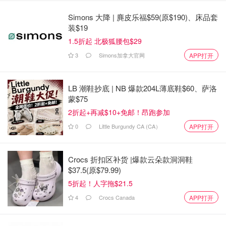
Simons 大降 | 麂皮乐福$59(原$190)、床品套
装$19
1.5折起 北极狐腰包$29
3
Simons加拿大官网
APP打开
LB 潮鞋抄底 | NB 爆款204L薄底鞋$60、萨洛
蒙$75
2折起+再减$10+免邮！昂跑参加
0
Little Burgundy CA (CA）
APP打开
Crocs 折扣区补货 |爆款云朵款洞洞鞋
$37.5(原$79.99)
5折起！人字拖$21.5
4
Crocs Canada
APP打开