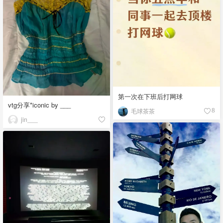
第一次在下班后打网球
vtg分享*iconic by ___
毛球茶茶
8
jin___