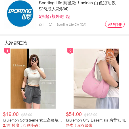
Sporting Life 薅童款！adidas 白色短袖仅
$26(成人款$34)
5折起+额外8折起
1
Sporting Life CA (CA)
APP打开
大家都在抢
1
2
$19.00
$54.00
$88.00
$108.00
lululemon Softstreme 女士高腰短裤 10cm
lululemon City Essentials 肩背包 4L
2.1折抄底，仅剩小码！
热卖！库存紧张