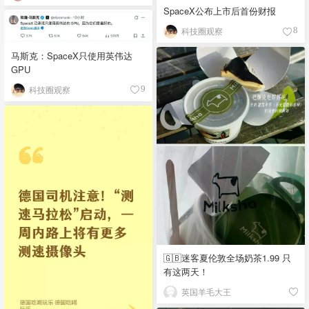
SpaceX公布上市后首份财报
科技圈观察
8
马斯克：SpaceX只使用英伟达
GPU
科技圈观察
9
🇬🇧迷客夏伦敦全场奶茶1.99 只
有这两天！
英国羊毛大王