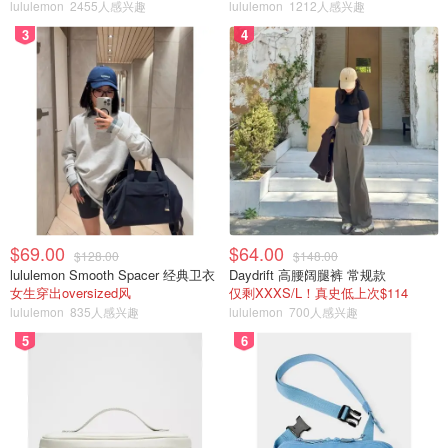
lululemon
2455人感兴趣
lululemon
1212人感兴趣
3
4
$69.00
$64.00
$128.00
$148.00
lululemon Smooth Spacer 经典卫衣
Daydrift 高腰阔腿裤 常规款
女生穿出oversized风
仅剩XXXS/L！真史低上次$114
lululemon
835人感兴趣
lululemon
700人感兴趣
5
6