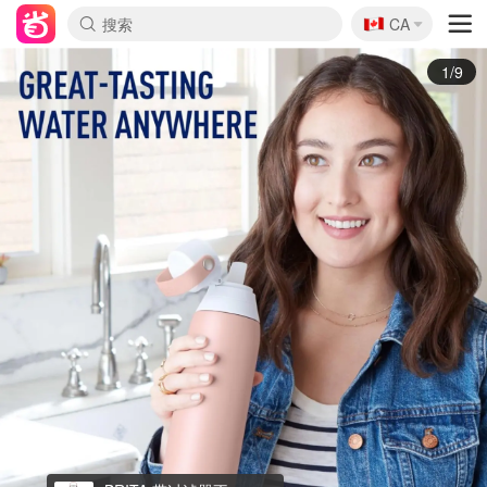
🇨🇦
CA
2/9
Brita 瓶装过滤器2个