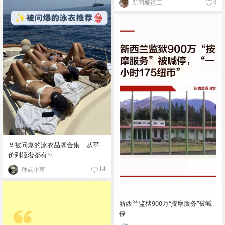
新闻搬运工
8
👙被问爆的泳衣品牌合集｜从平
价到轻奢都有✨
种点小草
14
新西兰监狱900万“按摩服务”被喊
停