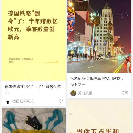
洛杉矶好莱坞停车最实用攻略，
没有之一
德国铁路“翻身”了：半年赚数亿欧
元
秀出风采_
9
德国吃喝玩乐