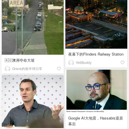
夜幕下的Flinders Railway Station
🇦🇺澳洲夺命大坡
YetiBuddy
Grace的南半球日常
Google AI大地震，Hassabis退居
幕后