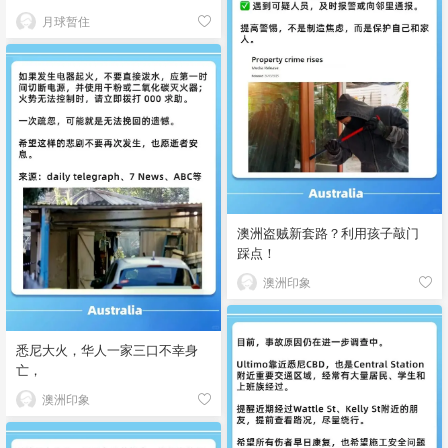
月球暂住
澳洲盗贼新套路？利用孩子敲门
踩点！
澳洲印象
悉尼大火，华人一家三口不幸身
亡，
澳洲印象