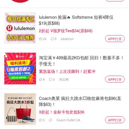
lululemon 捡漏🔥 Softstreme 短裤4降仅
$19(原$88)
2折起 V领罗纹Tee$34(原$68)
24
5
lululemon
APP打开
淘宝满￥499最高2KG包邮 回归！数量不多！
手慢无！
紧急返场！上次没薅到！赶紧冲
6
3
淘宝网
APP打开
Coach奥莱 疯狂大跳水💥格纹麻将包$96(直
降$63)！
3折起！金标卡包史低$36
0
Coach Outlet CA
APP打开