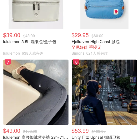
$39.00
$29.95
$48.00
$60.00
lululemon 3.5L 洗漱包/盒子包
Fjallraven High Coast 腰包
罕见好价 手慢无
lululemon
638人感兴趣
Simons
621人感兴趣
7
8
$49.00
$53.99
$168.00
$109.00
lululemon 高腰加绒紧身裤 28"≈71cm 5个口袋
Unity Fitz Uprisal 抓绒卫衣