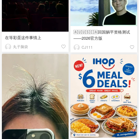
🇦🇺🇺🇸🇨🇦回国躺平资格测试
在等彩蛋这件事情上
——2026官方版
丸子脑袋
CJ111