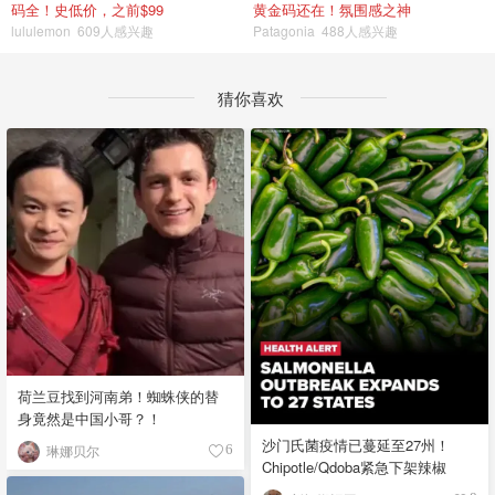
码全！史低价，之前$99
黄金码还在！氛围感之神
lululemon
609人感兴趣
Patagonia
488人感兴趣
猜你喜欢
荷兰豆找到河南弟！蜘蛛侠的替
身竟然是中国小哥？！
沙门氏菌疫情已蔓延至27州！
琳娜贝尔
6
Chipotle/Qdoba紧急下架辣椒