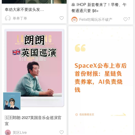
🥞 IHOP 新套餐来了！早餐、午
奉劝大家不要拔头发…
餐通通只要 $6+
单单丁单
Felix吃喝玩乐不破产
7
🇬🇧郎朗·2027英国音乐会巡演官
宣
英区Live