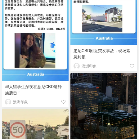
悉尼CBD附近突发事故，现场紧
急封锁
澳洲印象
华人留学生深夜在悉尼CBD遭种
族袭击！
澳洲印象