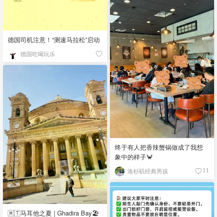
德国司机注意！“测速马拉松”启动
德国吃喝玩乐
终于有人把香辣蟹锅做成了我想
象中的样子🦀
洛杉矶经典男孩
11
🇲🇹马耳他之夏 | Ghadira Bay🏖️