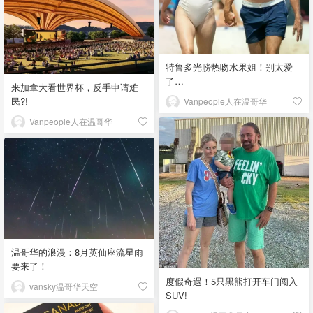
特鲁多光膀热吻水果姐！别太爱
了…
来加拿大看世界杯，反手申请难
民?!
Vanpeople人在温哥华
Vanpeople人在温哥华
温哥华的浪漫：8月英仙座流星雨
要来了！
度假奇遇！5只黑熊打开车门闯入
vansky温哥华天空
SUV!