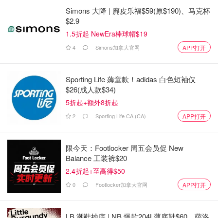
Simons 大降 | 麂皮乐福$59(原$190)、马克杯
$2.9
1.5折起 NewEra棒球帽$19
4
Simons加拿大官网
APP打开
Sporting Life 薅童款！adidas 白色短袖仅
$26(成人款$34)
5折起+额外8折起
2
Sporting Life CA (CA)
APP打开
限今天：Footlocker 周五会员促 New
Balance 工装裤$20
2.4折起+至高得$50
0
Footlocker加拿大官网
APP打开
LB 潮鞋抄底 | NB 爆款204L薄底鞋$60、萨洛