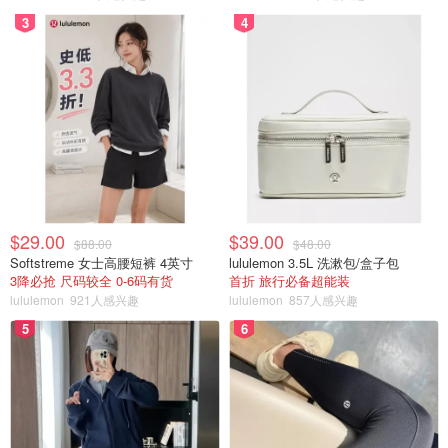
3
4
$29.00
$39.00
$88.00
$48.00
Softstreme 女士高腰短裤 4英寸
lululemon 3.5L 洗漱包/盒子包
3降必抢 尺码较全 0-6码有货
首折 旅行必备超能装
lululemon
921人感兴趣
lululemon
857人感兴趣
5
6