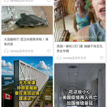
vansky温哥华天空
大温咖啡厅 恶汉向顾客挥枪！满
身武器
美国一家8口灭门案 婚姻千疮百孔
养女华裔
vansky温哥华天空
vansky温哥华天空