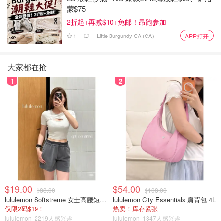
蒙$75
2折起+再减$10+免邮！昂跑参加
1
Little Burgundy CA (CA）
APP打开
大家都在抢
1
2
$19.00
$54.00
$88.00
$108.00
lululemon Softstreme 女士高腰短裤 10cm
lululemon City Essentials 肩背包 4L
仅限2码$19！
热卖！库存紧张
lululemon
2219人感兴趣
lululemon
1347人感兴趣