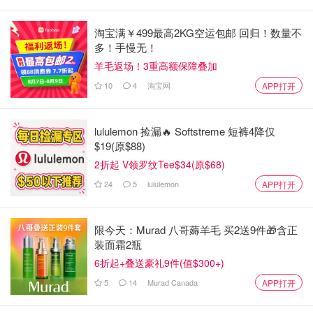
淘宝满￥499最高2KG空运包邮 回归！数量不
多！手慢无！
羊毛返场！3重高额保障叠加
10
4
淘宝网
APP打开
lululemon 捡漏🔥 Softstreme 短裤4降仅
$19(原$88)
2折起 V领罗纹Tee$34(原$68)
24
5
lululemon
APP打开
限今天：Murad 八哥薅羊毛 买2送9件🎁含正
装面霜2瓶
6折起+叠送豪礼9件(值$300+)
5
14
Murad Canada
APP打开