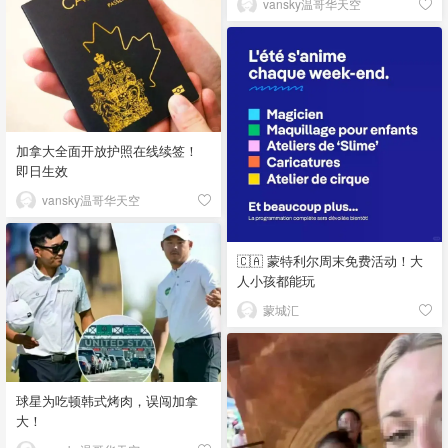
vansky温哥华天空
加拿大全面开放护照在线续签！
即日生效
vansky温哥华天空
🇨🇦 蒙特利尔周末免费活动！大
人小孩都能玩
蒙城汇
球星为吃顿韩式烤肉，误闯加拿
大！