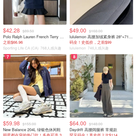
$42.28
$49.00
$89.50
$168.00
Polo Ralph Lauren French Terry 女童连帽卫衣 7-16码
lululemon 高腰加绒紧身裤 28"≈71cm 5个口袋
之前$66.96
码全！史低价，之前$99
Sporting Life CA (CA)
768人感兴趣
lululemon
746人感兴趣
7
8
$59.98
$64.00
$155.00
$148.00
New Balance 204L 绿银色休闲鞋
Daydrift 高腰阔腿裤 常规款
明星都在穿的热门款！多色可选 3.8折
罕见码全！真史低上次$114