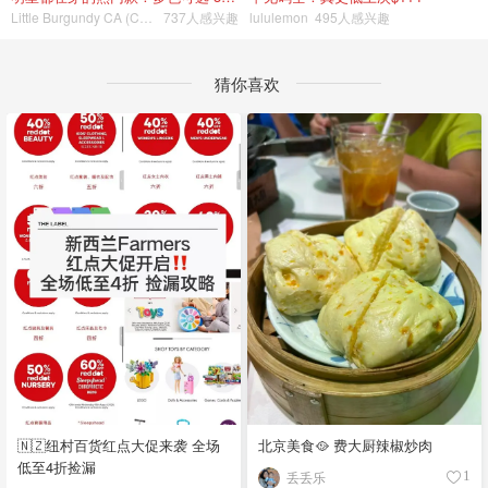
Little Burgundy CA (CA）
737人感兴趣
lululemon
495人感兴趣
猜你喜欢
🇳🇿纽村百货红点大促来袭 全场
北京美食🥘 费大厨辣椒炒肉
低至4折捡漏
丢丢乐
1