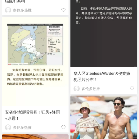
猫腻引共鸣
多伦多热推
华人区Steeles&WardenX侵案嫌
犯照片公布！
多伦多热推
安省多地迎强雷暴！狂风+降雨
+冰雹！
多伦多热推