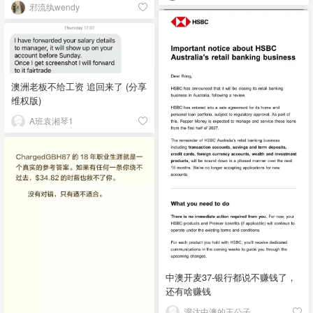
邪流纨wendy
澳洲老板不给工资 追回来了 (分享
维权版)
A班袁湘琴1
中澳开麦37-银行都说不赚钱了，
还有啥赚钱
溜达中澳的王公子