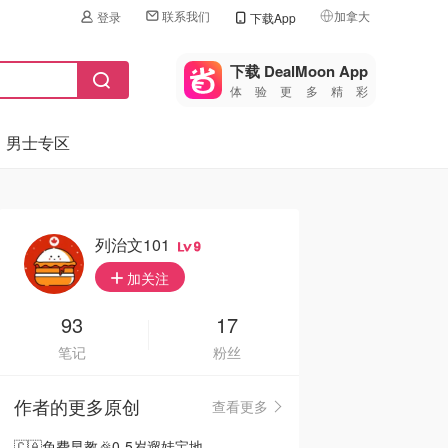
联系我们
加拿大
登录
下载App
🇺🇸
美国
下载 DealMoon App
体验更多精彩
🇨🇳
中国
男士专区
🇨🇦
加拿大
🇬🇧
英国
🇩🇪
德国
列治文101
9
🇫🇷
加关注
法国
🇮🇹
93
17
意大利
笔记
粉丝
🇦🇺
澳洲
作者的更多原创
查看更多
🇳🇿
新西兰
🇨🇦免费早教🎉0-5岁遛娃宝地