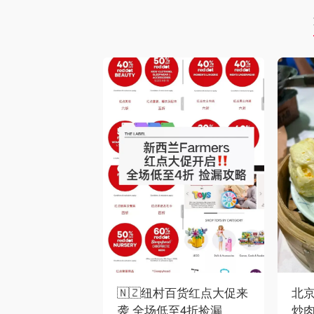
🇳🇿纽村百货红点大促来
北京
袭 全场低至4折捡漏
炒