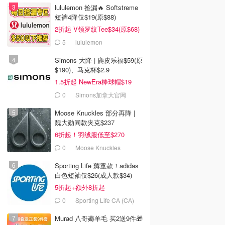
lululemon 捡漏🔥 Softstreme
短裤4降仅$19(原$88)
2折起 V领罗纹Tee$34(原$68)
5
lululemon
Simons 大降 | 麂皮乐福$59(原
$190)、马克杯$2.9
1.5折起 NewEra棒球帽$19
0
Simons加拿大官网
Moose Knuckles 部分再降 |
魏大勋同款夹克$237
6折起！羽绒服低至$270
0
Moose Knuckles
Sporting Life 薅童款！adidas
白色短袖仅$26(成人款$34)
5折起+额外8折起
0
Sporting Life CA (CA)
Murad 八哥薅羊毛 买2送9件🎁