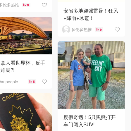
多伦多热推
9
安省多地迎强雷暴！狂风
+降雨+冰雹！
多伦多热推
9
加拿大看世界杯，反手
难民?!
Vanpeople人在温哥华
5
度假奇遇！5只黑熊打开
车门闯入SUV!