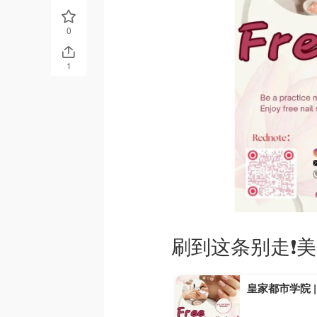
0
1
刷到这条别走❗️
皇家都市学院 | Ro