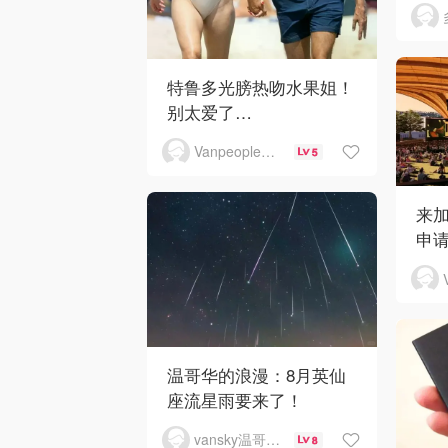
特鲁多光膀热吻水果姐！
别太爱了…
Vanpeople人在温哥华
5
来
申请
温哥华的浪漫：8月英仙
座流星雨要来了！
vansky温哥华天空
8