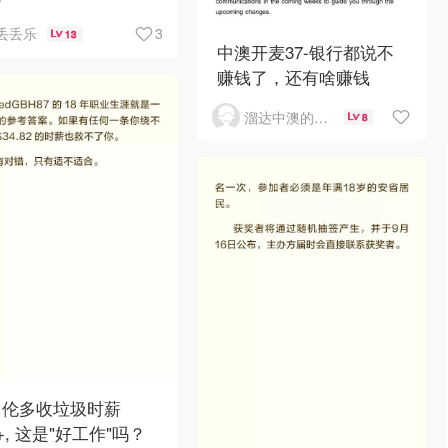
3
丢丢乐
13
中澳开麦37-银行都说不
赚钱了，还有啥赚钱
溜达中澳的王公子
8
多伦多收垃圾时薪
0+, 这是"好工作"吗？