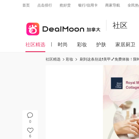
首页
点击排行
抢好货
银行/信用卡
商家导航
全民热
社区
社区精选
时尚
彩妆
护肤
家居厨卫
社区精选
彩妆
刷到这条别走❗️美甲💅免费体验！限时
0
6