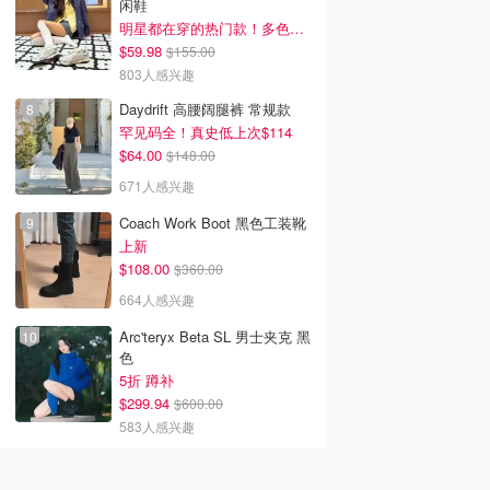
闲鞋
明星都在穿的热门款！多色可选 3.8折
$59.98
$155.00
803人感兴趣
Daydrift 高腰阔腿裤 常规款
罕见码全！真史低上次$114
$64.00
$148.00
671人感兴趣
Coach Work Boot 黑色工装靴
上新
$108.00
$360.00
664人感兴趣
Arc'teryx Beta SL 男士夹克 黑
色
5折 蹲补
$299.94
$600.00
583人感兴趣