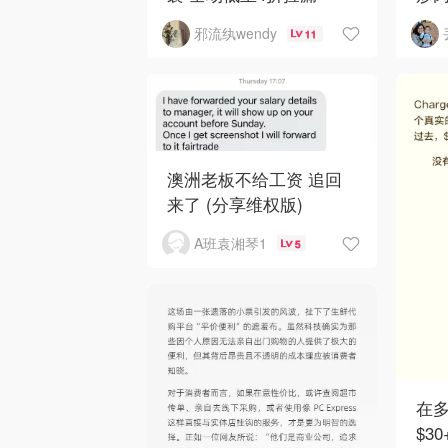
邪流纨wendy
11
澳洲老板不给工资 追回
来了 (分享维权版)
A班袁湘琴1
5
在
$3