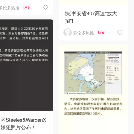
多伦多热推
9
快冲!安省407高速"放大
招"!
多伦多热推
9
Steeles&WardenX
案嫌犯照片公布！