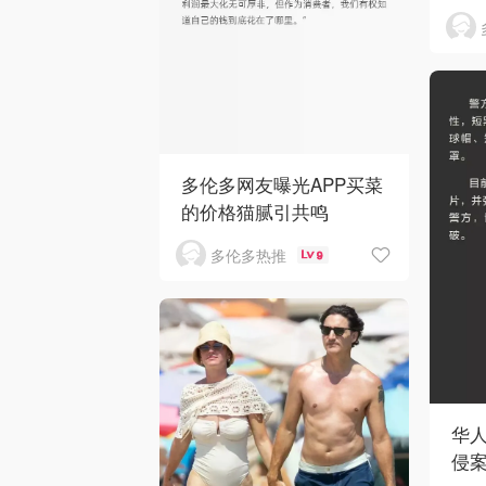
多伦多网友曝光APP买菜
的价格猫腻引共鸣
多伦多热推
9
华人区
侵