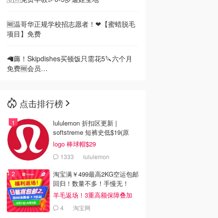
🆓温哥华正规学校招志愿者！❤【蜜蜡脱毛
项目】免费
🦙薅！Skipdishes买顿饭只需花5🔪六个月
免费🆓会员…
点击排行榜
lululemon 折扣区更新 |
softstreme 短裤史低$19(原
$88)
logo 棒球帽$29
1333
lululemon
淘宝满￥499最高2KG空运包邮
回归！数量不多！手慢无！
羊毛返场！3重高额保障叠加
4
淘宝网