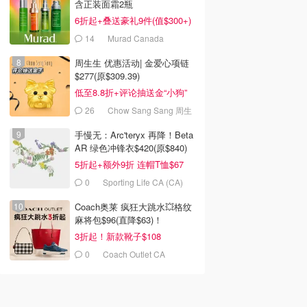
含正装面霜2瓶
6折起+叠送豪礼9件(值$300+)
14
Murad Canada
周生生 优惠活动| 金爱心项链
$277(原$309.39)
低至8.8折+评论抽送金“小狗”
26
Chow Sang Sang 周生
生
手慢无：Arc'teryx 再降！Beta
AR 绿色冲锋衣$420(原$840)
5折起+额外9折 连帽T恤$67
0
Sporting Life CA (CA)
9
$2.98
$7.99
Coach奥莱 疯狂大跳水💥格纹
 Expressie 快干
不锈钢指甲剪套装 5件
6件装多档美甲锉套装
麻将包$96(直降$63)！
 素食配方
银色
100-4000目
3折起！新款靴子$108
L'Oreal Beauty Outlet
Amazon.ca
Amazon.ca
0
Coach Outlet CA
去购买
去购买
去购买