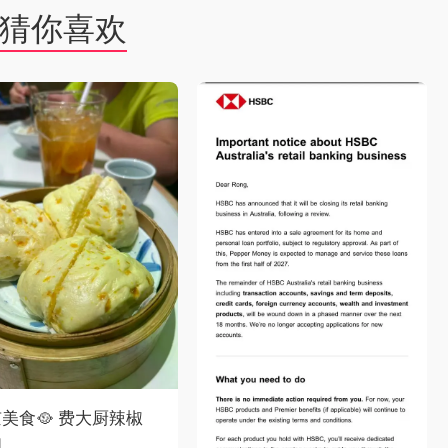
猜你喜欢
美食🥘 费大厨辣椒
肉