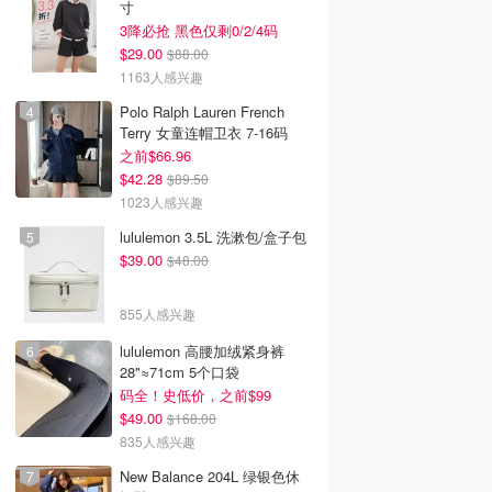
寸
3降必抢 黑色仅剩0/2/4码
$29.00
$88.00
1163人感兴趣
Polo Ralph Lauren French
Terry 女童连帽卫衣 7-16码
之前$66.96
$42.28
$89.50
1023人感兴趣
lululemon 3.5L 洗漱包/盒子包
$39.00
$48.00
855人感兴趣
lululemon 高腰加绒紧身裤
28"≈71cm 5个口袋
码全！史低价，之前$99
$49.00
$168.00
835人感兴趣
New Balance 204L 绿银色休