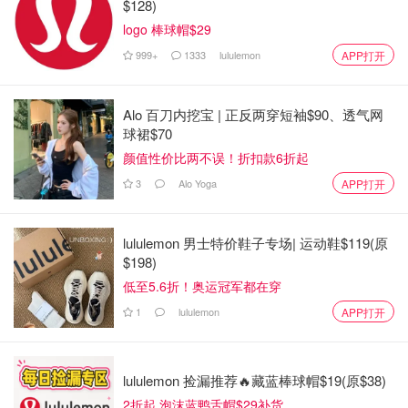
$128)
logo 棒球帽$29
999+
1333
lululemon
APP打开
Alo 百刀内挖宝 | 正反两穿短袖$90、透气网
球裙$70
颜值性价比两不误！折扣款6折起
3
Alo Yoga
APP打开
lululemon 男士特价鞋子专场| 运动鞋$119(原
$198)
低至5.6折！奥运冠军都在穿
1
lululemon
APP打开
lululemon 捡漏推荐🔥藏蓝棒球帽$19(原$38)
2折起 泡沫蓝鸭舌帽$29补货