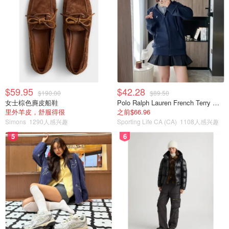
$59.95
$42.28
$190.00
$89.50
女士棕色麂皮船鞋
Polo Ralph Lauren French Terry 女童连帽卫衣 7-16码
里外羊皮，舒服得很
之前$66.96
Simons
1290人感兴趣
Sporting Life CA (CA)
1108人感兴趣
5
6