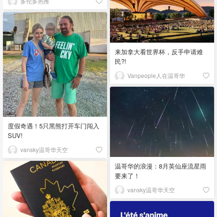
多伦多热推
来加拿大看世界杯，反手申请难
民?!
Vanpeople人在温哥华
度假奇遇！5只黑熊打开车门闯入
SUV!
vansky温哥华天空
温哥华的浪漫：8月英仙座流星雨
要来了！
vansky温哥华天空