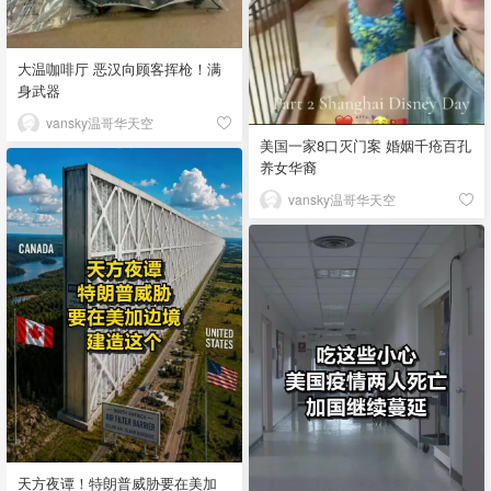
大温咖啡厅 恶汉向顾客挥枪！满
身武器
vansky温哥华天空
美国一家8口灭门案 婚姻千疮百孔
养女华裔
vansky温哥华天空
天方夜谭！特朗普威胁要在美加