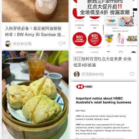
入秋穿搭必备！最近被阿迪狠狠
种草！BW Army 和 Sambae 值得
拥有！
布拉布拉莓
8
🇳🇿纽村百货红点大促来袭 全场
低至4折捡漏
邪流纨wendy