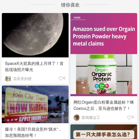
猜你喜欢
SpaceX火箭真的撞上月球了！首
批现场照片曝光
瓜田里的猹
6
网红Orgain蛋白粉重金属超标？继
Costco之后，亚马逊也被告了！
新闻搬运工
6
爆冷！美国7月就业意外“跳水”，
加息预期急转弯！