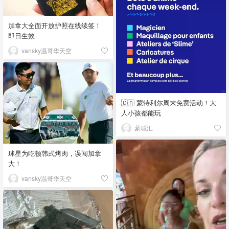
加拿大全面开放护照在线续签！
即日生效
vansky温哥华天空
🇨🇦 蒙特利尔周末免费活动！大
人小孩都能玩
蒙城汇
球星为吃顿韩式烤肉，误闯加拿
大！
vansky温哥华天空