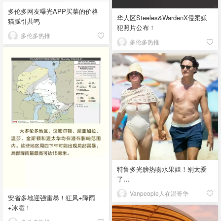
多伦多网友曝光APP买菜的价格
华人区Steeles&WardenX侵案嫌
猫腻引共鸣
犯照片公布！
多伦多热推
多伦多热推
特鲁多光膀热吻水果姐！别太爱
了…
Vanpeople人在温哥华
安省多地迎强雷暴！狂风+降雨
+冰雹！