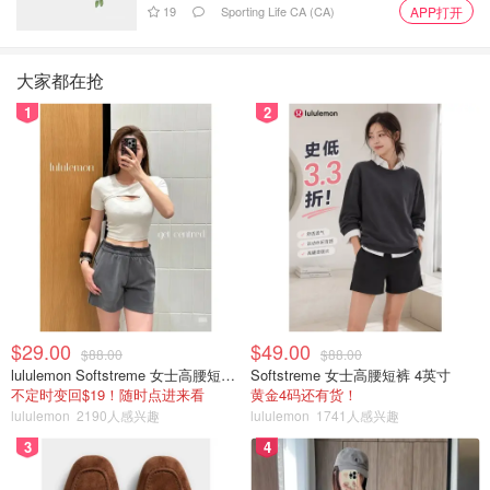
19
Sporting Life CA (CA)
APP打开
大家都在抢
1
2
$29.00
$49.00
$88.00
$88.00
lululemon Softstreme 女士高腰短裤 10cm
Softstreme 女士高腰短裤 4英寸
不定时变回$19！随时点进来看
黄金4码还有货！
lululemon
2190人感兴趣
lululemon
1741人感兴趣
3
4