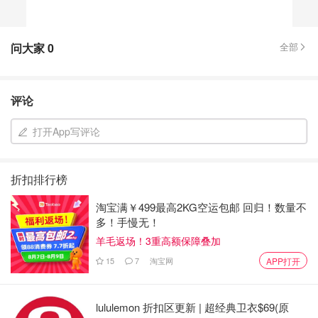
问大家
0
全部
评论
打开App写评论
折扣排行榜
淘宝满￥499最高2KG空运包邮 回归！数量不
多！手慢无！
羊毛返场！3重高额保障叠加
15
7
淘宝网
APP打开
lululemon 折扣区更新 | 超经典卫衣$69(原