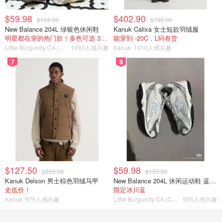
$59.98
$402.90
$155.00
$790.00
New Balance 204L 绿银色休闲鞋
Kanuk Calixa 女士短款羽绒服
明星都在穿的热门款！多色可选 3.8折
能穿到 -20C，L码有货
Little Burgundy CA (CA）
1093人感兴趣
Kanuk
1010人感兴趣
7
8
$127.50
$59.98
$250.00
$155.00
Kanuk Delson 男士棕色羽绒马甲
New Balance 204L 休闲运动鞋 蓝银色
史低价！
限定冰川蓝
Kanuk
975人感兴趣
Little Burgundy CA (CA）
935人感兴趣