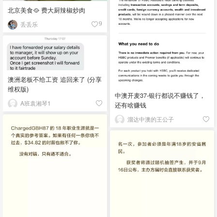
北京美食🥘 费大厨辣椒炒肉
丢丢乐
9
澳洲老板不给工资 追回来了 (分享
维权版)
中澳开麦37-银行都说不赚钱了，
A班袁湘琴1
还有啥赚钱
溜达中澳的王公子