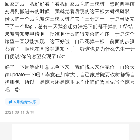
回家之后，我好好看了看我们家后院的三棵树！想起两年前
交房刚搬进来的时候，我就觉着后院的这三棵大树很碍眼，
偌大的一个后院被这三棵大树占去了三分之一，于是当场立
下了一个flag，总有一天我会想办法把它们都干掉的！😜结
果被告知要申请啊，批准啊什么的很复杂的程序，于是这个
愿望一直没能实现！这下好啦，自己死掉一棵，前面的步骤
都省了，咱现在直接等通知下手！😅这也是为什么先生一开
口便说“你的愿望实现了1/3”！
好了，下周等处理意见单下来，我们找人来估完价，再给大
家update一下吧！毕竟在加拿大，自己家后院要砍树都得自
掏腰包，所以，是惊喜还是惊吓呢？让咱们暂且先当个惊喜
吧！😊
9月继续快乐
2024-09-11 发布