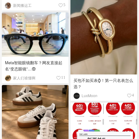
新闻搬运工
5
Meta智能眼镜翻车？网友直接起
名“变态眼镜”…😨
家人们谁懂啊
11
买包不如买表⌚️！第一只名表怎么
选？
LuxMoon
4