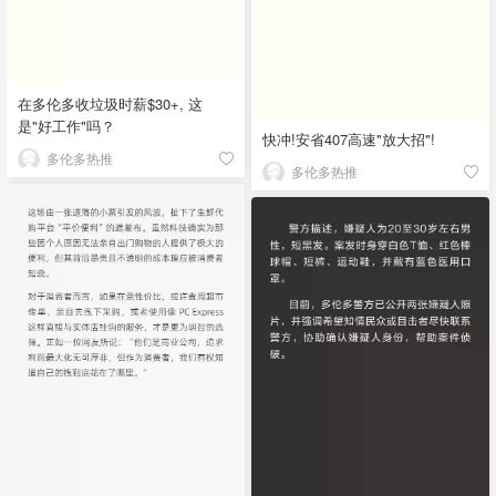
在多伦多收垃圾时薪$30+, 这
是"好工作"吗？
快冲!安省407高速"放大招"!
多伦多热推
多伦多热推