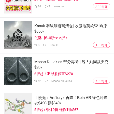
24
5
lululemon
APP打开
Kanuk 羽绒服断码清仓| 收腰泡芙款$216(原
$850)
低至3折+额外8.5折！
3
Kanuk
APP打开
Moose Knuckles 部分再降 | 魏大勋同款夹克
$237
6折起！羽绒服低至$270
12
Moose Knuckles
APP打开
手慢无：Arc'teryx 再降！Beta AR 绿色冲锋
衣$420(原$840)
5折起+额外9折 连帽T恤$67