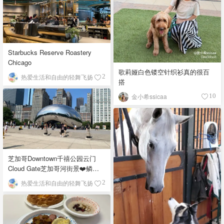
Starbucks Reserve Roastery
Chicago
歌莉娅白色镂空针织衫真的很百
热爱生活和自由的轻舞飞扬
2
搭
金小希ssicaa
10
芝加哥Downtown千禧公园云门
Cloud Gate芝加哥河街景❤️鳞次
栉比的高楼
热爱生活和自由的轻舞飞扬
2