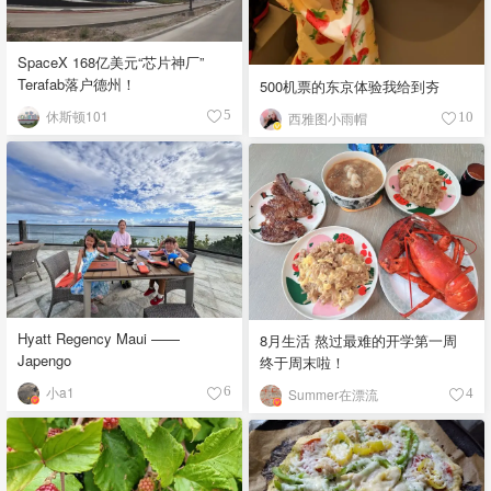
SpaceX 168亿美元“芯片神厂”
Terafab落户德州！
500机票的东京体验我给到夯
休斯顿101
5
西雅图小雨帽
10
Hyatt Regency Maui ——
8月生活 熬过最难的开学第一周
Japengo
终于周末啦！
小a1
6
Summer在漂流
4