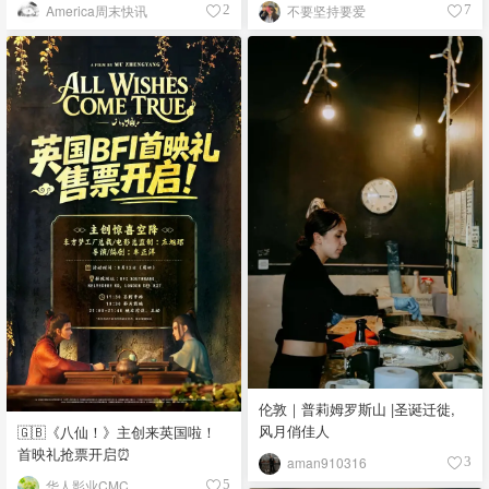
例
America周末快讯
不要坚持要爱
2
7
伦敦｜普莉姆罗斯山 |圣诞迁徙,
风月俏佳人
🇬🇧《八仙！》主创来英国啦！
首映礼抢票开启⏰
aman910316
3
华人影业CMC
5