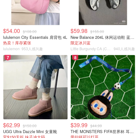
$54.00
$59.98
$108.00
$155.00
lululemon City Essentials 肩背包 4L
New Balance 204L 休闲运动鞋 蓝银色
热卖！库存紧张
限定冰川蓝
lululemon
953人感兴趣
Little Burgundy CA (CA）
940人感兴趣
7
8
$62.99
$39.99
$150.00
$44.99
UGG Ultra Dazzle Mini 女童靴
THE MONSTERS FIFA世界杯 耳机包
官$150无折 妹子冲大码
带拉链可以打开