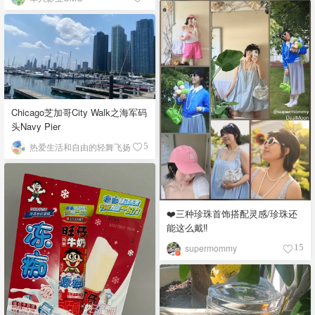
Chicago芝加哥City Walk之海军码
头Navy Pier
热爱生活和自由的轻舞飞扬
5
❤️三种珍珠首饰搭配灵感/珍珠还
能这么戴‼️
supermommy
15