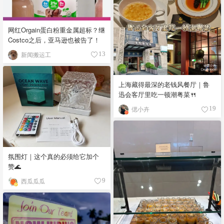
网红Orgain蛋白粉重金属超标？继
Costco之后，亚马逊也被告了！
新闻搬运工
13
上海藏得最深的老钱风餐厅｜鲁
迅会客厅里吃一顿潮粤菜🍴
偲小卉
19
氛围灯｜这个真的必须给它加个
赞🌊
西瓜瓜瓜
9