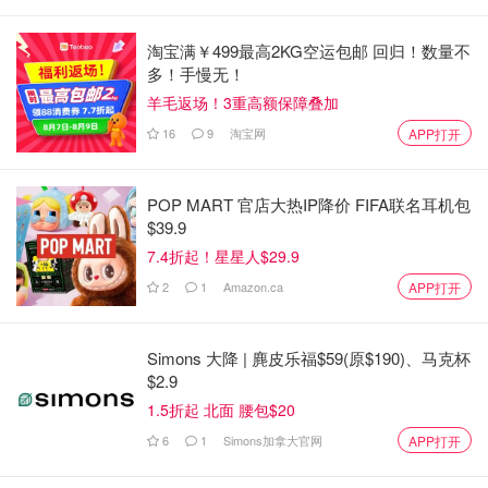
淘宝满￥499最高2KG空运包邮 回归！数量不
多！手慢无！
羊毛返场！3重高额保障叠加
16
9
淘宝网
APP打开
POP MART 官店大热IP降价 FIFA联名耳机包
$39.9
7.4折起！星星人$29.9
2
1
Amazon.ca
APP打开
Simons 大降 | 麂皮乐福$59(原$190)、马克杯
$2.9
1.5折起 北面 腰包$20
6
1
Simons加拿大官网
APP打开