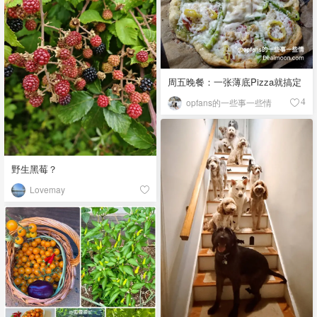
周五晚餐：一张薄底Pizza就搞定
opfans的一些事一些情
4
野生黑莓？
Lovemay