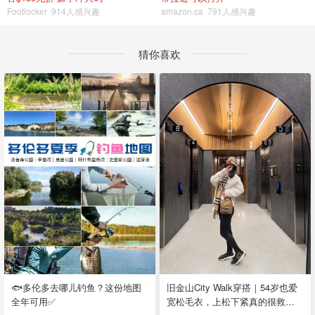
Footlocker
914人感兴趣
amazon.ca
791人感兴趣
猜你喜欢
🐟多伦多去哪儿钓鱼？这份地图
旧金山City Walk穿搭｜54岁也爱
全年可用✅
宽松毛衣，上松下紧真的很救比