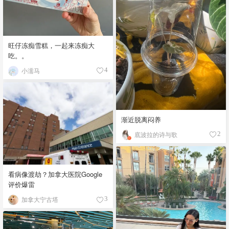
旺仔冻痴雪糕，一起来冻痴大
吃。。
小濡马
4
渐近脱离闷养
底波拉的诗与歌
2
看病像渡劫？加拿大医院Google
评价爆雷
加拿大宁古塔
3