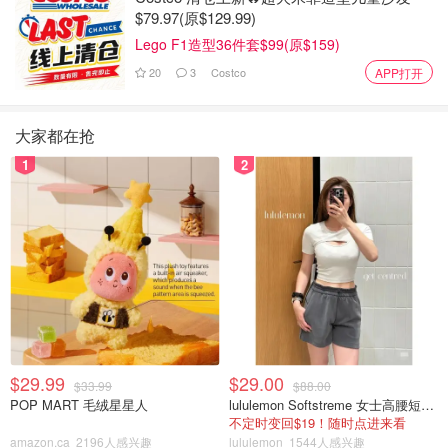
$79.97(原$129.99)
Lego F1造型36件套$99(原$159)
20
3
Costco
APP打开
大家都在抢
1
2
$29.99
$29.00
$33.99
$88.00
POP MART 毛绒星星人
lululemon Softstreme 女士高腰短裤 10cm
不定时变回$19！随时点进来看
amazon.ca
2196人感兴趣
lululemon
1544人感兴趣