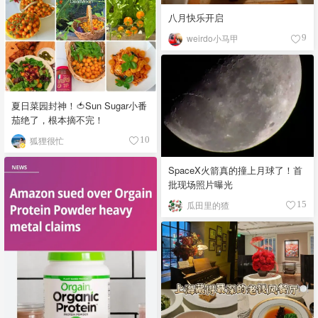
八月快乐开启
weirdo小马甲
9
夏日菜园封神！🍅Sun Sugar小番
茄绝了，根本摘不完！
狐狸很忙
10
SpaceX火箭真的撞上月球了！首
批现场照片曝光
瓜田里的猹
15