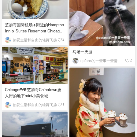
芝加哥国际机场✈️附近的Hampton
Inn & Suites Rosemont Chicago
O'Hare自助早餐
热爱生活和自由的轻舞飞扬
2
马场一天游
opfans的一些事一些情
2
Chicago☘️💖芝加哥Chinatown唐
人街的地下mini小美食城
热爱生活和自由的轻舞飞扬
1