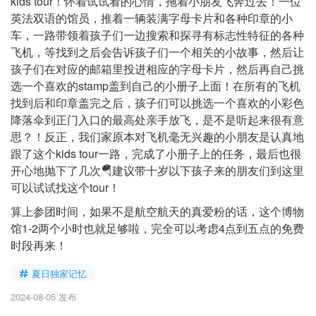
kids tour！怀着试试看的心情，拖着小朋友飞奔过去！一位
英法双语的馆员，推着一辆装满字母卡片和各种印章的小
车，一路带领着孩子们一边搜索和探寻有标志性特征的各种
飞机，等找到之后会告诉孩子们一个相关的小故事，然后让
孩子们在对应的邮箱里投进相应的字母卡片，然后再自己挑
选一个喜欢的stamp盖到自己的小册子上面！在所有的飞机
找到后和印章盖完之后，孩子们可以挑选一个喜欢的小彩色
降落伞到正门入口的最高处亲手放飞，是不是听起来很有意
思？！反正，我们家原本对飞机毫无兴趣的小朋友是认真地
跟了这个kids tour一路，完成了小册子上的任务，最后也很
开心地抛下了几次🪂建议带十岁以下孩子来的朋友们到这里
可以试试找这个tour！
算上参团时间，如果不是航空航天的真爱粉的话，这个博物
馆1-2两个小时也就足够啦，完全可以考虑4点到五点的免费
时段再来！
夏日独家记忆
2024-08-05 发布