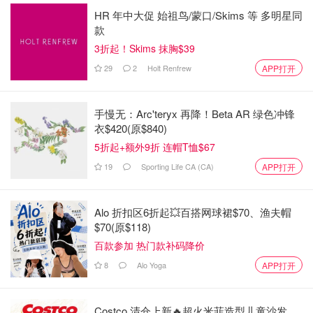
HR 年中大促 始祖鸟/蒙口/Skims 等 多明星同
款
3折起！Skims 抹胸$39
29
2
Holt Renfrew
APP打开
手慢无：Arc'teryx 再降！Beta AR 绿色冲锋
衣$420(原$840)
5折起+额外9折 连帽T恤$67
19
Sporting Life CA (CA)
APP打开
Alo 折扣区6折起💥百搭网球裙$70、渔夫帽
$70(原$118)
百款参加 热门款补码降价
8
Alo Yoga
APP打开
Costco 清仓上新🔥超火米菲造型儿童沙发