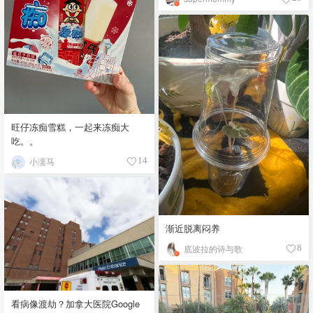
旺仔冻痴雪糕，一起来冻痴大
吃。。
小濡马
14
渐近脱离闷养
底波拉的诗与歌
8
看病像渡劫？加拿大医院Google