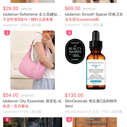
$29.00
$69.00
$88.00
$128.00
lululemon Softstreme 女士高腰短裤 10cm
lululemon Smooth Spacer 经典卫衣
不定时变回$19！随时点进来看
女生穿出oversized风
lululemon
2094人感兴趣
lululemon
1422人感兴趣
3
4
$54.00
$130.00
$108.00
lululemon City Essentials 肩背包 4L
SkinCeuticals 维生素C温和精华
热卖！库存紧张
30ml
lululemon
1194人感兴趣
Skinceuticals CA (CA)
1162人感兴趣
5
6