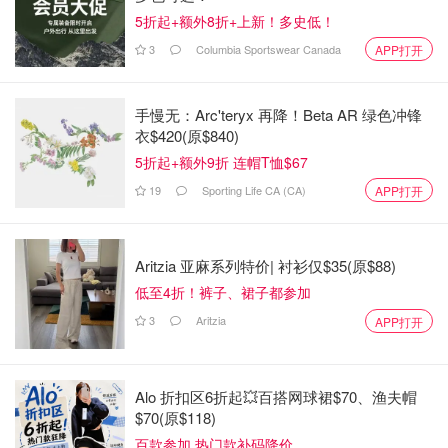
5折起+额外8折+上新！多史低！
3
Columbia Sportswear Canada
APP打开
手慢无：Arc'teryx 再降！Beta AR 绿色冲锋
衣$420(原$840)
5折起+额外9折 连帽T恤$67
19
Sporting Life CA (CA)
APP打开
Aritzia 亚麻系列特价| 衬衫仅$35(原$88)
低至4折！裤子、裙子都参加
3
Aritzia
APP打开
Alo 折扣区6折起💥百搭网球裙$70、渔夫帽
$70(原$118)
百款参加 热门款补码降价