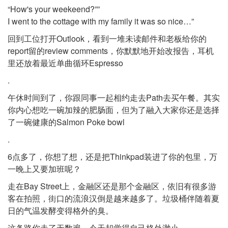
“How's your weekeend?””
I went to the cottage with my family it was so nice…”
回到工位打开Outlook，看到一堆未读邮件和老板给你的
report留的review comments，你默默地开始改报告，耳机
里还放着最近单曲循环Espresso
.
午休时间到了，你跟同事一起相约走去Path去买午餐。其实
你内心想吃一碗加辣的肥肠面，但为了融入大家你还是选择
了一碗健康的Salmon Poke bowl
.
6点多了，你想了想，还是把Thinkpad装进了你的包里，万
一晚上又要加班呢？
走在Bay Street上，金融区还是那个金融区，依旧有很多游
客在拍照，街口的流浪汉倒是越来越多了。垃圾桶伴随着夏
日的气温发酵变得格外的臭。
这条路你走了无数遍，今天却觉得自己格外渺小。