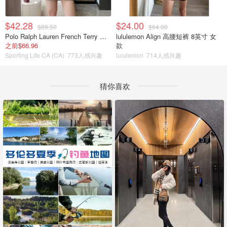
$42.28
$24.00
$89.50
$64.00
Polo Ralph Lauren French Terry 女童连帽卫衣 7-16码
lululemon Align 高腰短裤 8英寸 女
之前$66.96
款
Sporting Life CA (CA)
773人感兴趣
lululemon
714人感兴趣
猜你喜欢