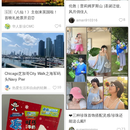
伦敦｜普莉姆罗斯山 |圣诞迁徙,
风月俏佳人
🇬🇧《八仙！》主创来英国啦！
首映礼抢票开启⏰
aman910316
8
华人影业CMC
6
Chicago芝加哥City Walk之海军码
头Navy Pier
热爱生活和自由的轻舞飞扬
10
❤️三种珍珠首饰搭配灵感/珍珠还
能这么戴‼️
supermommy
23