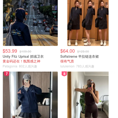
$53.99
$64.00
$109.00
$128.00
Unity Fitz Uprisal 抓绒卫衣
Softstreme 半拉链连衣裙
黄金码还在！氛围感之神
很有气质
Patagonia
802人感兴趣
lululemon
783人感兴趣
7
8