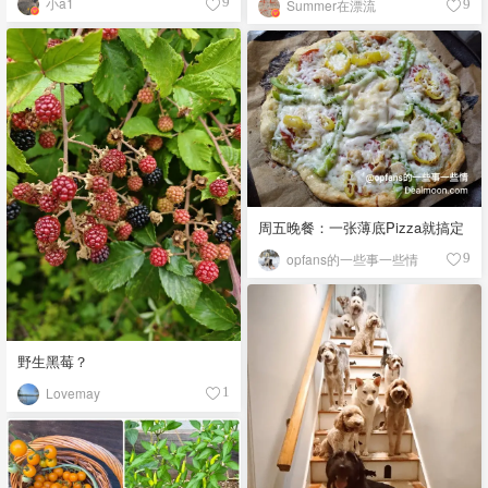
小a1
9
Summer在漂流
9
周五晚餐：一张薄底Pizza就搞定
opfans的一些事一些情
9
野生黑莓？
Lovemay
1