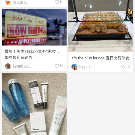
西瓜瓜瓜
14
爆冷！美国7月就业意外“跳水”，
加息预期急转弯！
sfo the club lounge 夏日出行伙食
新闻搬运工
18
hippo11
12