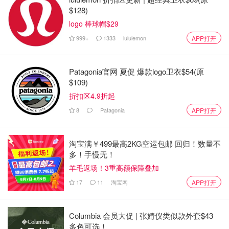
$128)
logo 棒球帽$29
999+
1333
lululemon
APP打开
Patagonia官网 夏促 爆款logo卫衣$54(原
$109)
折扣区4.9折起
8
Patagonia
APP打开
淘宝满￥499最高2KG空运包邮 回归！数量不
多！手慢无！
羊毛返场！3重高额保障叠加
17
11
淘宝网
APP打开
Columbia 会员大促 | 张婧仪类似款外套$43
多色可选！