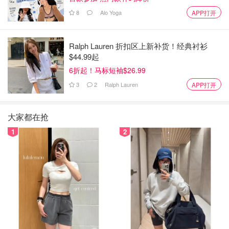
8
Alo Yoga
APP打开
Ralph Lauren 折扣区上新补货！经典衬衫
$44.99起
6折起！马标短袖$26.99
3
2
Ralph Lauren
APP打开
大家都在抢
1
2