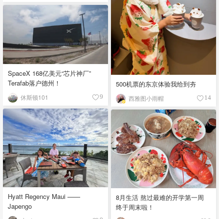
SpaceX 168亿美元“芯片神厂”
Terafab落户德州！
500机票的东京体验我给到夯
休斯顿101
9
西雅图小雨帽
14
Hyatt Regency Maui ——
8月生活 熬过最难的开学第一周
Japengo
终于周末啦！