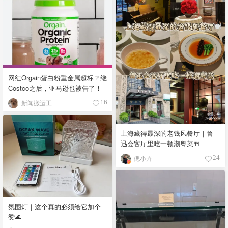
网红Orgain蛋白粉重金属超标？继
Costco之后，亚马逊也被告了！
新闻搬运工
16
上海藏得最深的老钱风餐厅｜鲁
迅会客厅里吃一顿潮粤菜🍴
偲小卉
24
氛围灯｜这个真的必须给它加个
赞🌊