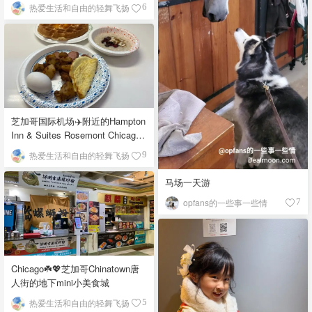
栉比的高楼
热爱生活和自由的轻舞飞扬
6
芝加哥国际机场✈️附近的Hampton
Inn & Suites Rosemont Chicago
O'Hare自助早餐
热爱生活和自由的轻舞飞扬
9
马场一天游
opfans的一些事一些情
7
Chicago☘️💖芝加哥Chinatown唐
人街的地下mini小美食城
热爱生活和自由的轻舞飞扬
5