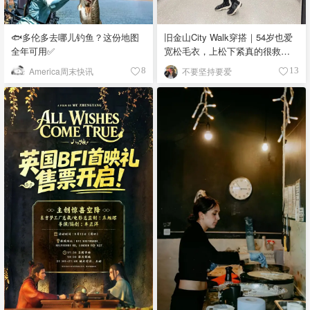
🐟多伦多去哪儿钓鱼？这份地图
旧金山City Walk穿搭｜54岁也爱
全年可用✅
宽松毛衣，上松下紧真的很救比
例
America周末快讯
不要坚持要爱
8
13