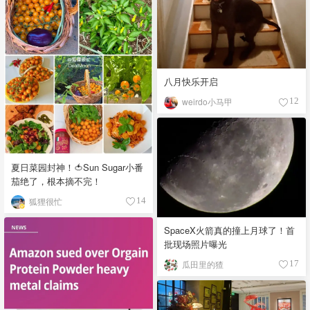
八月快乐开启
weirdo小马甲
12
夏日菜园封神！🍅Sun Sugar小番
茄绝了，根本摘不完！
狐狸很忙
14
SpaceX火箭真的撞上月球了！首
批现场照片曝光
瓜田里的猹
17