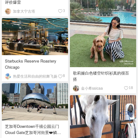
评价爆雷
加拿大宁古塔
3
Starbucks Reserve Roastery
Chicago
歌莉娅白色镂空针织衫真的很百
热爱生活和自由的轻舞飞扬
8
搭
金小希ssicaa
18
芝加哥Downtown千禧公园云门
Cloud Gate芝加哥河街景❤️鳞次