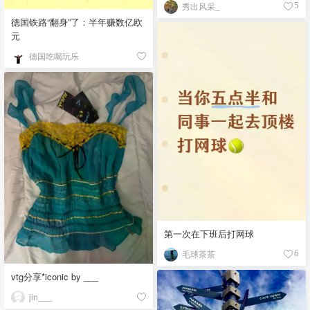
秀出风采_
5
德国铁路“翻身”了：半年赚数亿欧
元
德国吃喝玩乐
第一次在下班后打网球
毛球茶茶
6
vtg分享*iconic by ___
jin___