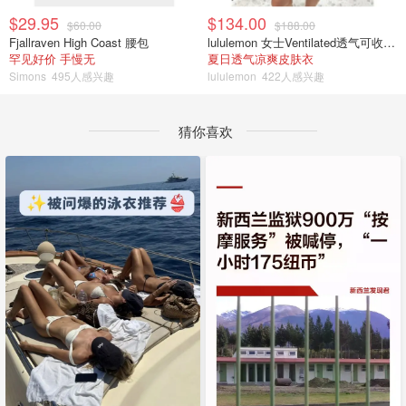
$29.95
$134.00
$60.00
$188.00
Fjallraven High Coast 腰包
lululemon 女士Ventilated透气可收纳跑步夹克
罕见好价 手慢无
夏日透气凉爽皮肤衣
Simons
495人感兴趣
lululemon
422人感兴趣
猜你喜欢