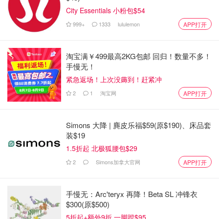
City Essentials 小粉包$54
999+
1333
lululemon
APP打开
淘宝满￥499最高2KG包邮 回归！数量不多！
手慢无！
紧急返场！上次没薅到！赶紧冲
2
1
淘宝网
APP打开
Simons 大降 | 麂皮乐福$59(原$190)、床品套
装$19
1.5折起 北极狐腰包$29
2
Simons加拿大官网
APP打开
手慢无：Arc'teryx 再降！Beta SL 冲锋衣
$300(原$500)
5折起+额外9折 一脚蹬$95