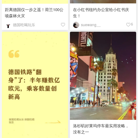
距离德国仅一步之遥！荷兰100公
在小红书纽约办公室给小红书庆
顷森林火灾
生！
德国吃喝玩乐
suewang__
6
洛杉矶好莱坞停车最实用攻略，
没有之一