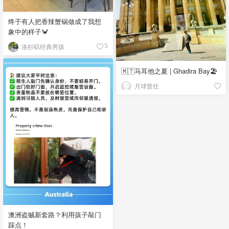
终于有人把香辣蟹锅做成了我想
象中的样子🦀
洛杉矶经典男孩
5
🇲🇹马耳他之夏 | Ghadira Bay🏖️
月球暂住
澳洲盗贼新套路？利用孩子敲门
踩点！