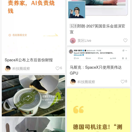
🇬🇧郎朗·2027英国音乐会巡演官
宣
英区Live
SpaceX公布上市后首份财报
马斯克：SpaceX只使用英伟达
科技圈观察
6
GPU
科技圈观察
8