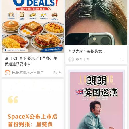
奉劝大家不要拔头发…
🥞 IHOP 新套餐来了！早餐、午
单单丁单
餐通通只要 $6+
Felix吃喝玩乐不破产
4