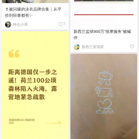
👙被问爆的泳衣品牌合集｜从平
价到轻奢都有✨
种点小草
7
新西兰监狱900万“按摩服务”被喊
停
新西兰发现君