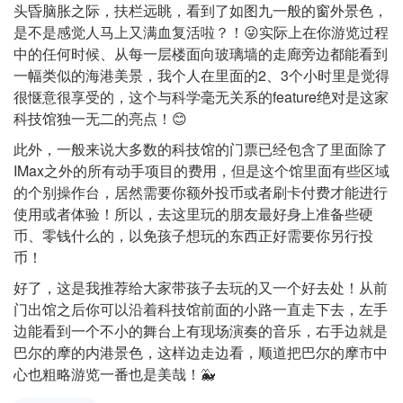
头昏脑胀之际，扶栏远眺，看到了如图九一般的窗外景色，
是不是感觉人马上又满血复活啦？！😜实际上在你游览过程
中的任何时候、从每一层楼面向玻璃墙的走廊旁边都能看到
一幅类似的海港美景，我个人在里面的2、3个小时里是觉得
很惬意很享受的，这个与科学毫无关系的feature绝对是这家
科技馆独一无二的亮点！😊
此外，一般来说大多数的科技馆的门票已经包含了里面除了
IMax之外的所有动手项目的费用，但是这个馆里面有些区域
的个别操作台，居然需要你额外投币或者刷卡付费才能进行
使用或者体验！所以，去这里玩的朋友最好身上准备些硬
币、零钱什么的，以免孩子想玩的东西正好需要你另行投
币！
好了，这是我推荐给大家带孩子去玩的又一个好去处！从前
门出馆之后你可以沿着科技馆前面的小路一直走下去，左手
边能看到一个不小的舞台上有现场演奏的音乐，右手边就是
巴尔的摩的内港景色，这样边走边看，顺道把巴尔的摩市中
心也粗略游览一番也是美哉！🐳