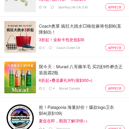
18
Sporting Life CA (CA)
APP打开
Coach奥莱 疯狂大跳水💥格纹麻将包$96(直
降$63)！
3折起！金标卡包史低$36
0
Coach Outlet CA
APP打开
限今天：Murad 八哥薅羊毛 买2送9件🎁含正
装面霜2瓶
6折起+叠送豪礼9件(值$300+)
2
4
Murad Canada
APP打开
抢！Patagonia 海量好价！爆款logo卫衣
$54(原$109)
夏促在即，戳我了解详情>>
8
Patagonia
APP打开