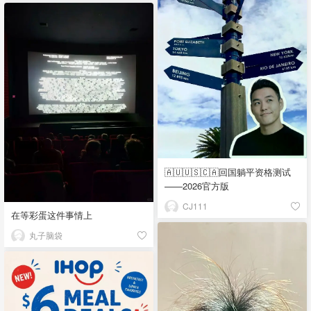
🇦🇺🇺🇸🇨🇦回国躺平资格测试
——2026官方版
CJ111
在等彩蛋这件事情上
丸子脑袋