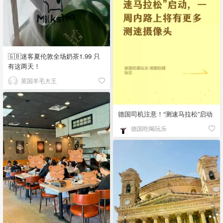
🇬🇧迷客夏伦敦全场奶茶1.99 只
有这两天！
英国羊毛大王
德国司机注意！“测速马拉松”启动
德国吃喝玩乐