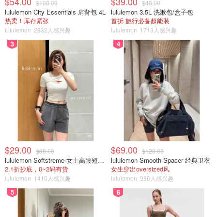
$54.00
$39.00
$108.00
$48.00
lululemon City Essentials 肩背包 4L
lululemon 3.5L 洗漱包/盒子包
热卖！库存紧张
首折 旅行必备超能装
lululemon
2832人感兴趣
lululemon
1713人感兴趣
3
4
$29.00
$69.00
$88.00
$128.00
lululemon Softstreme 女士高腰短裤 10cm
lululemon Smooth Spacer 经典卫衣
2.1折抄底，0~2码有货
女生穿出oversized风
lululemon
1410人感兴趣
lululemon
996人感兴趣
5
6