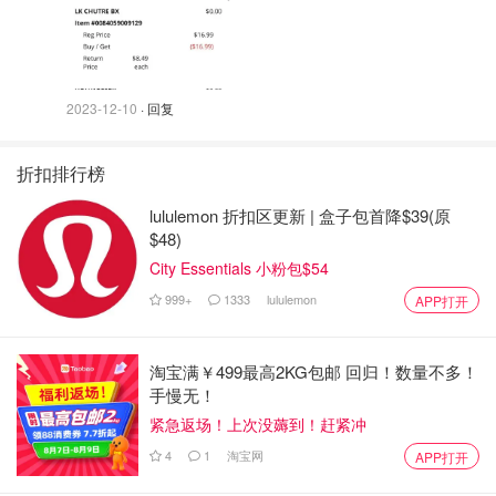
2023-12-10
· 回复
折扣排行榜
lululemon 折扣区更新 | 盒子包首降$39(原
$48)
City Essentials 小粉包$54
999+
1333
lululemon
APP打开
淘宝满￥499最高2KG包邮 回归！数量不多！
手慢无！
紧急返场！上次没薅到！赶紧冲
4
1
淘宝网
APP打开