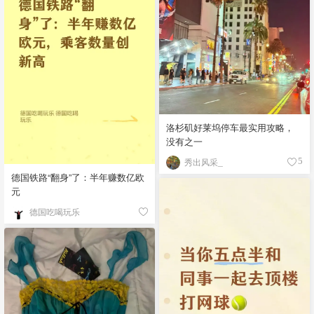
洛杉矶好莱坞停车最实用攻略，
没有之一
秀出风采_
5
德国铁路“翻身”了：半年赚数亿欧
元
德国吃喝玩乐