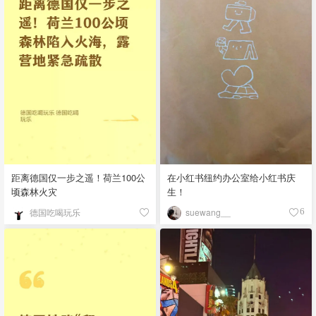
距离德国仅一步之遥！荷兰100公
在小红书纽约办公室给小红书庆
顷森林火灾
生！
德国吃喝玩乐
suewang__
6