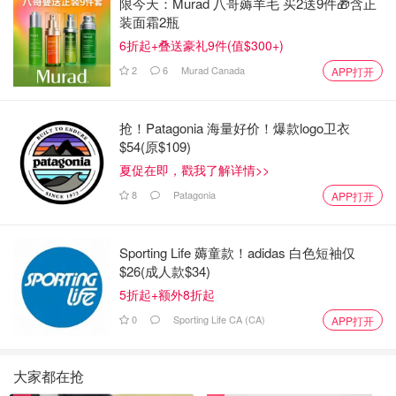
限今天：Murad 八哥薅羊毛 买2送9件🎁含正
装面霜2瓶
6折起+叠送豪礼9件(值$300+)
2
6
Murad Canada
APP打开
抢！Patagonia 海量好价！爆款logo卫衣
$54(原$109)
夏促在即，戳我了解详情>>
8
Patagonia
APP打开
Sporting Life 薅童款！adidas 白色短袖仅
$26(成人款$34)
5折起+额外8折起
0
Sporting Life CA (CA)
APP打开
大家都在抢