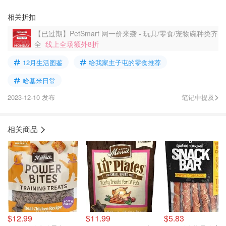
相关折扣
【已过期】PetSmart 网一价来袭 - 玩具/零食/宠物碗种类齐
全
线上全场额外8折
12月生活图鉴
给我家主子屯的零食推荐
哈基米日常
2023-12-10 发布
笔记中提及
相关商品
$12.99
$11.99
$5.83