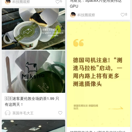
马斯克：SpaceX只使用英伟达
科技圈观察
6
GPU
科技圈观察
8
🇬🇧迷客夏伦敦全场奶茶1.99 只
有这两天！
英国羊毛大王