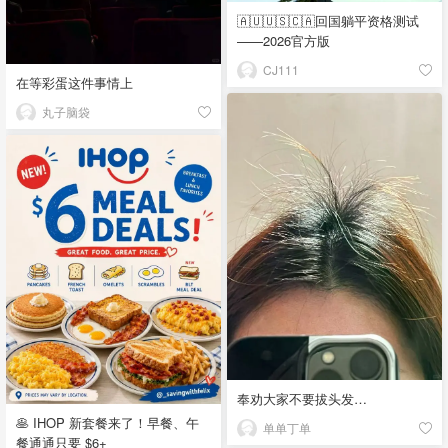
🇦🇺🇺🇸🇨🇦回国躺平资格测试
——2026官方版
CJ111
在等彩蛋这件事情上
丸子脑袋
奉劝大家不要拔头发…
🥞 IHOP 新套餐来了！早餐、午
单单丁单
餐通通只要 $6+