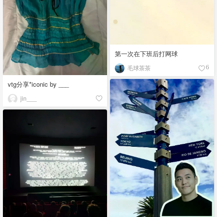
第一次在下班后打网球
毛球茶茶
6
vtg分享*iconic by ___
jin___