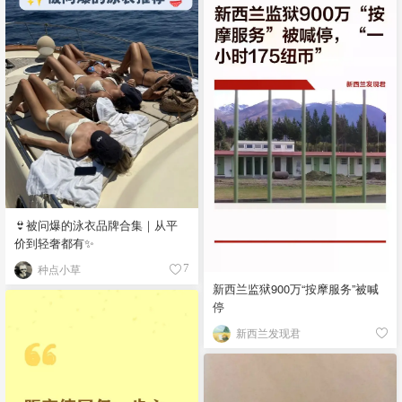
👙被问爆的泳衣品牌合集｜从平
价到轻奢都有✨
种点小草
7
新西兰监狱900万“按摩服务”被喊
停
新西兰发现君