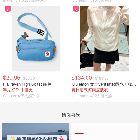
7
8
$29.95
$134.00
$60.00
$188.00
Fjallraven High Coast 腰包
lululemon 女士Ventilated透气可收纳跑步夹克
罕见好价 手慢无
夏日透气凉爽皮肤衣
Simons
495人感兴趣
lululemon
422人感兴趣
猜你喜欢