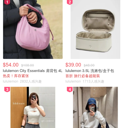
1
2
$54.00
$39.00
$108.00
$48.00
lululemon City Essentials 肩背包 4L
lululemon 3.5L 洗漱包/盒子包
热卖！库存紧张
首折 旅行必备超能装
lululemon
2832人感兴趣
lululemon
1713人感兴趣
3
4