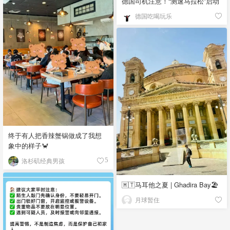
德国司机注意！“测速马拉松”启动
德国吃喝玩乐
终于有人把香辣蟹锅做成了我想
象中的样子🦀
洛杉矶经典男孩
5
🇲🇹马耳他之夏 | Ghadira Bay🏖️
月球暂住