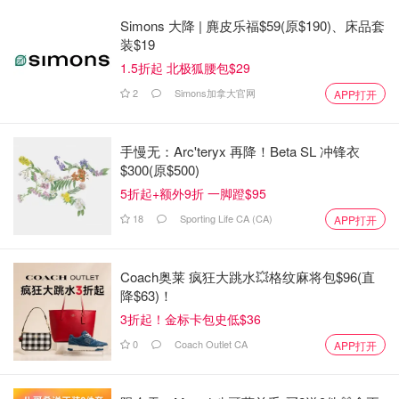
Simons 大降 | 麂皮乐福$59(原$190)、床品套
装$19
1.5折起 北极狐腰包$29
2
Simons加拿大官网
APP打开
手慢无：Arc'teryx 再降！Beta SL 冲锋衣
$300(原$500)
5折起+额外9折 一脚蹬$95
18
Sporting Life CA (CA)
APP打开
Coach奥莱 疯狂大跳水💥格纹麻将包$96(直
降$63)！
3折起！金标卡包史低$36
0
Coach Outlet CA
APP打开