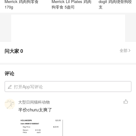
Merrick 鸡肉狗零食
Merrick Lil Plates 鸡肉
dogit 鸡肉绕骨狗咬棒
170g
狗零食 5盎司
支
问大家
0
全部
评论
打开App写评论
大型日间猫科动物
半价churu太爽了