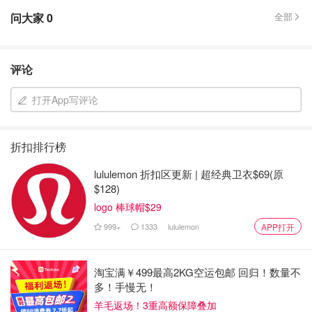
问大家
0
全部
评论
打开App写评论
折扣排行榜
lululemon 折扣区更新 | 超经典卫衣$69(原
$128)
logo 棒球帽$29
999+
1333
lululemon
APP打开
淘宝满￥499最高2KG空运包邮 回归！数量不
多！手慢无！
羊毛返场！3重高额保障叠加