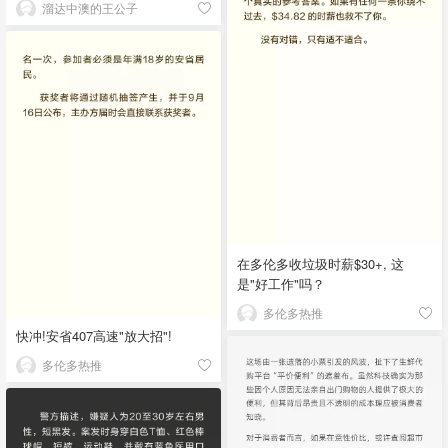
溜达中澳的王公子
在多伦多收垃圾时薪$30+, 这
是"好工作"吗？
多伦多热推
快冲!安省407高速"放大招"!
多伦多热推