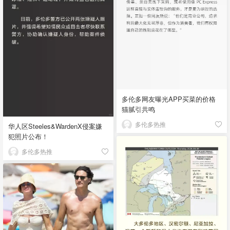
多伦多网友曝光APP买菜的价格
猫腻引共鸣
多伦多热推
华人区Steeles&WardenX侵案嫌
犯照片公布！
多伦多热推