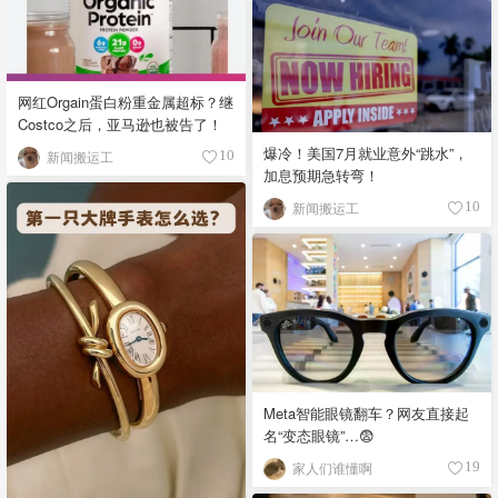
网红Orgain蛋白粉重金属超标？继
Costco之后，亚马逊也被告了！
爆冷！美国7月就业意外“跳水”，
新闻搬运工
10
加息预期急转弯！
新闻搬运工
10
Meta智能眼镜翻车？网友直接起
名“变态眼镜”…😨
家人们谁懂啊
19