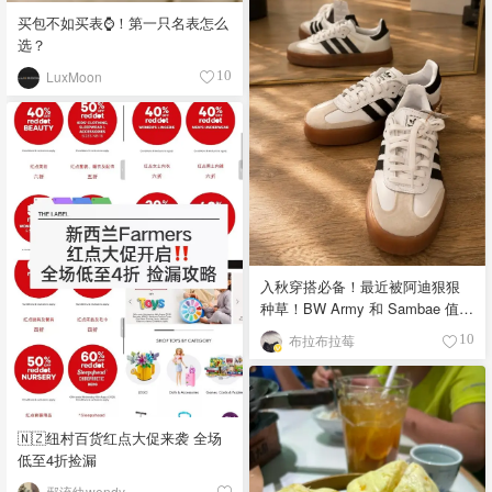
买包不如买表⌚️！第一只名表怎么
选？
LuxMoon
10
入秋穿搭必备！最近被阿迪狠狠
种草！BW Army 和 Sambae 值得
拥有！
布拉布拉莓
10
🇳🇿纽村百货红点大促来袭 全场
低至4折捡漏
邪流纨wendy