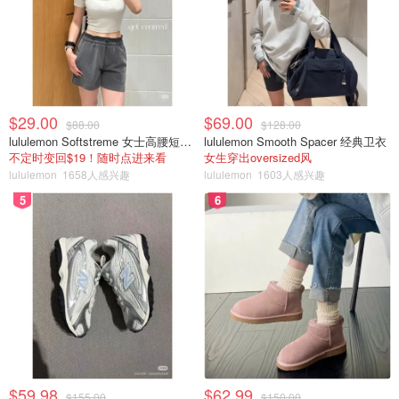
$29.00
$69.00
$88.00
$128.00
lululemon Softstreme 女士高腰短裤 10cm
lululemon Smooth Spacer 经典卫衣
不定时变回$19！随时点进来看
女生穿出oversized风
lululemon
1658人感兴趣
lululemon
1603人感兴趣
5
6
$59.98
$62.99
$155.00
$150.00