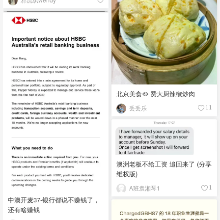
北京美食🥘 费大厨辣椒炒肉
丢丢乐
11
澳洲老板不给工资 追回来了 (分享
维权版)
A班袁湘琴1
1
中澳开麦37-银行都说不赚钱了，
还有啥赚钱