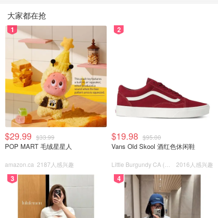
大家都在抢
1
2
$29.99
$19.98
$33.99
$95.00
POP MART 毛绒星星人
Vans Old Skool 酒红色休闲鞋
amazon.ca
2187人感兴趣
Little Burgundy CA (CA）
2016人感兴趣
3
4