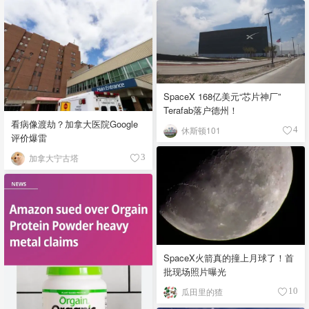
SpaceX 168亿美元“芯片神厂”
Terafab落户德州！
看病像渡劫？加拿大医院Google
休斯顿101
4
评价爆雷
加拿大宁古塔
3
SpaceX火箭真的撞上月球了！首
批现场照片曝光
瓜田里的猹
10