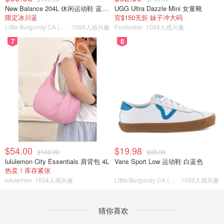
New Balance 204L 休闲运动鞋 蓝银色
UGG Ultra Dazzle Mini 女童靴
限定冰川蓝
官$150无折 妹子冲大码
Little Burgundy CA (CA）
1069人感兴趣
Footlocker
1054人感兴趣
7
8
$54.00
$19.98
$108.00
$90.00
lululemon City Essentials 肩背包 4L
Vans Sport Low 运动鞋 白蓝色
热卖！库存紧张
lululemon
1034人感兴趣
Little Burgundy CA (CA）
1030人感兴趣
猜你喜欢