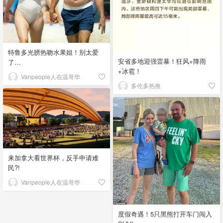
特鲁多光膀热吻水果姐！别太爱
安省多地迎强雷暴！狂风+降雨
了…
+冰雹！
Vanpeople人在温哥华
多伦多热推
来加拿大看世界杯，反手申请难
民?!
Vanpeople人在温哥华
度假奇遇！5只黑熊打开车门闯入