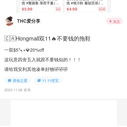
THC爱分享
关注
🇨🇦Hongmall双11🔥不要钱的拖鞋
一双$5🔪+💎20%off
这玩意四舍五入就跟不要钱似的！！！
请给我安利其他凑单好物🤣🤣🤣
原创之星
11.11挖宝
2023-11-06 发布