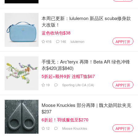
本周已更新：lululemon 新品区 scuba修身款
大改版！
蓝色收纳包$38
416
146
lululemon
APP打开
手慢无：Arc'teryx 再降！Beta AR 绿色冲锋
衣$420(原$840)
5折起+额外9折 连帽T恤$67
19
Sporting Life CA (CA)
APP打开
Moose Knuckles 部分再降 | 魏大勋同款夹克
$237
6折起！羽绒服低至$270
12
Moose Knuckles
APP打开