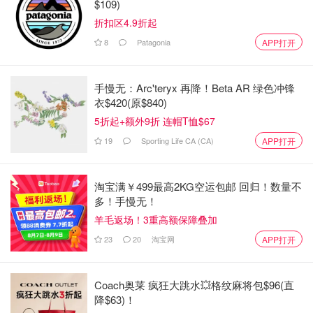
$109)
折扣区4.9折起
8
Patagonia
APP打开
手慢无：Arc'teryx 再降！Beta AR 绿色冲锋
衣$420(原$840)
5折起+额外9折 连帽T恤$67
19
Sporting Life CA (CA)
APP打开
淘宝满￥499最高2KG空运包邮 回归！数量不
多！手慢无！
羊毛返场！3重高额保障叠加
23
20
淘宝网
APP打开
Coach奥莱 疯狂大跳水💥格纹麻将包$96(直
降$63)！