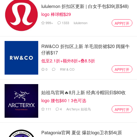
lululemon 折扣区更新 | 白女手包$39(原$48)
logo 棒球帽$29
999+
1333
lululemon
APP打开
RW&CO 折扣区上新 羊毛混纺裙$20 阔腿牛
仔裤$17
低至2.1折+额外8折+叠8.5折
0
RW & CO
APP打开
始祖鸟官网🔥8月上新 经典冷帽回归$80收
logo 腰包$60！3色可选
111
4
Arc'teryx 始祖鸟
APP打开
Patagonia官网 夏促 爆款logo卫衣$54(原