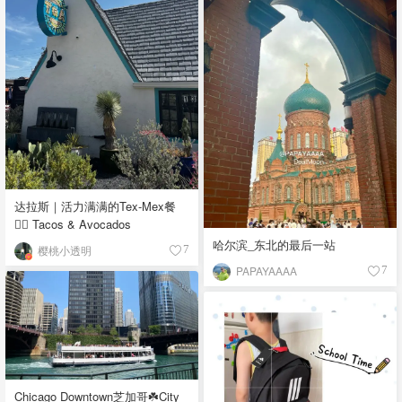
达拉斯｜活力满满的Tex-Mex餐
👉🏼 Tacos & Avocados
哈尔滨_东北的最后一站
樱桃小透明
7
PAPAYAAAA
7
Chicago Downtown芝加哥☘️City