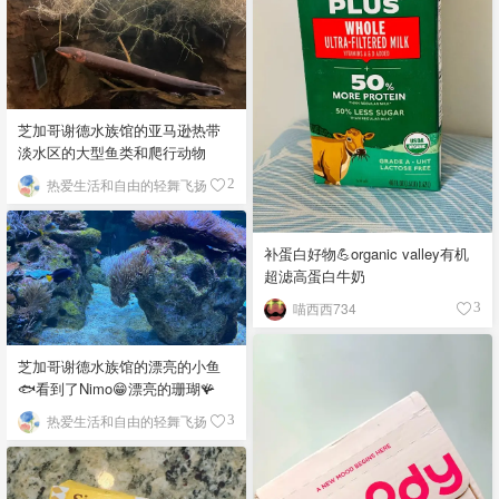
芝加哥谢德水族馆的亚马逊热带
淡水区的大型鱼类和爬行动物
热爱生活和自由的轻舞飞扬
2
补蛋白好物💪organic valley有机
超滤高蛋白牛奶
喵西西734
3
芝加哥谢德水族馆的漂亮的小鱼
🐟看到了Nimo😁漂亮的珊瑚🪸
热爱生活和自由的轻舞飞扬
3