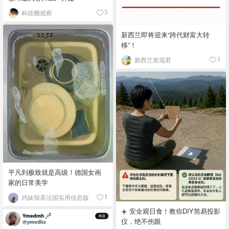
科技圈观察
5
新西兰即将迎来“跨代财富大转
移”！
新西兰发现君
1
平凡到极致就是高级！德国女画
家的日常美学
鸡妹报喜法国实用信息版
1
☀️ 安全观日食！教你DIY简易投影
仪，绝不伤眼