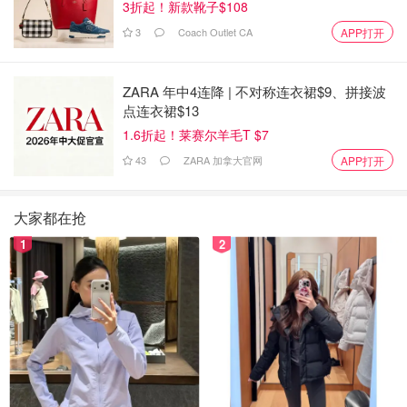
3折起！新款靴子$108
3
Coach Outlet CA
APP打开
ZARA 年中4连降 | 不对称连衣裙$9、拼接波
点连衣裙$13
1.6折起！莱赛尔羊毛T $7
43
ZARA 加拿大官网
APP打开
大家都在抢
1
2