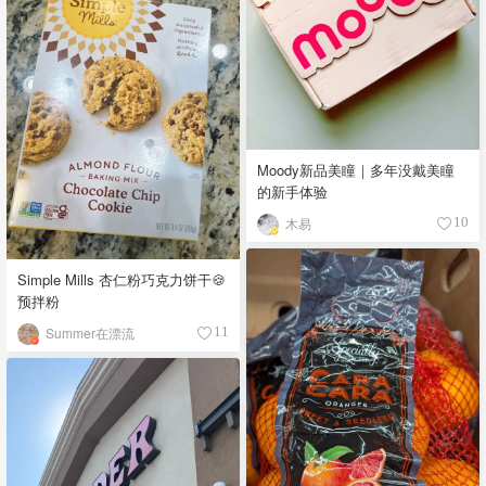
Moody新品美瞳｜多年没戴美瞳
的新手体验
木易
10
Simple Mills 杏仁粉巧克力饼干🍪
预拌粉
Summer在漂流
11