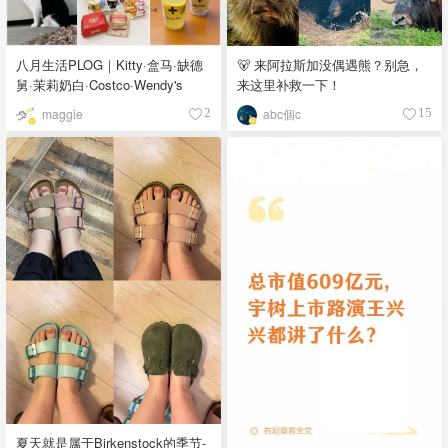
八月生活PLOG｜Kitty·盒马·缺德
🐻 来阿拉斯加没偶遇熊？别急，
舅·茉莉奶白·Costco·Wendy's
来这里补救一下！
maggie
abc個c
2
15
夏天就是属于Birkenstock的季节-