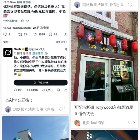
鸡妹报喜法国实用信息版
1
当AI学会骂街：
🇺🇸洛杉矶Hollywood京都居酒屋
鸡妹报喜法国实用信息版
1
🏮适合约会
北美deal蜀黎
6