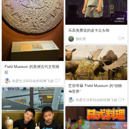
乐高免费送的皮卡丘头饰
咖妃君
6
Field Museum 的美洲古代文明展
区
热爱生活和自由的轻舞飞扬
7
芝加哥😁 Field Museum 的“动物
🦓世界”
热爱生活和自由的轻舞飞扬
4