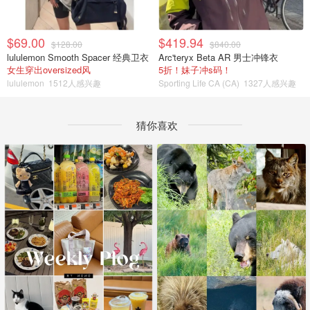
$69.00
$419.94
$128.00
$840.00
lululemon Smooth Spacer 经典卫衣
Arc'teryx Beta AR 男士冲锋衣
女生穿出oversized风
5折！妹子冲s码！
lululemon
1512人感兴趣
Sporting Life CA (CA)
1327人感兴趣
猜你喜欢