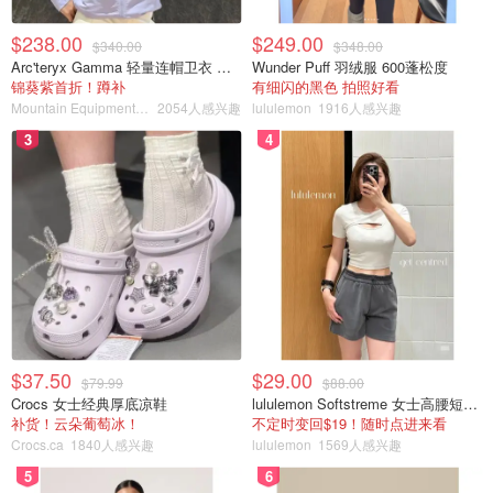
$238.00
$249.00
$340.00
$348.00
Arc'teryx Gamma 轻量连帽卫衣 女款
Wunder Puff 羽绒服 600蓬松度
锦葵紫首折！蹲补
有细闪的黑色 拍照好看
Mountain Equipment Company
2054人感兴趣
lululemon
1916人感兴趣
3
4
$37.50
$29.00
$79.99
$88.00
Crocs 女士经典厚底凉鞋
lululemon Softstreme 女士高腰短裤 10cm
补货！云朵葡萄冰！
不定时变回$19！随时点进来看
Crocs.ca
1840人感兴趣
lululemon
1569人感兴趣
5
6