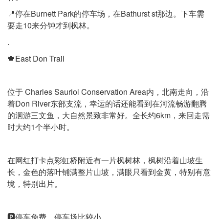
📍停在Burnett Park的停车场，在Bathurst st那边。下车需
要走10来分钟才到枫林。
.
🍁East Don Trail
位于 Charles Sauriol Conservation Area内，北南走向，沿
着Don River东部支流，幸运的话还能看到在河流畅游翻腾
的洄游三文鱼，大自然景致非常好。全长约6km，来回走需
时大约1个半小时。
在网红打卡点彩虹桥附近有一片枫树林，枫树沿着山坡生
长，金色的落叶铺满整片山坡，满眼只看到金黄，特别有意
境，特别出片。
🅿️停车免费，停车场比较小。