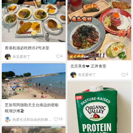
香港机场必吃榜🍜2号冰室
布丢爱布丁
4
北京美食❤️ 正丼食堂
布丢爱布丁
3
芝加哥阿德勒天文台南边的密歇
根湖沙滩🏖️
热爱生活和自由的轻舞飞扬
10