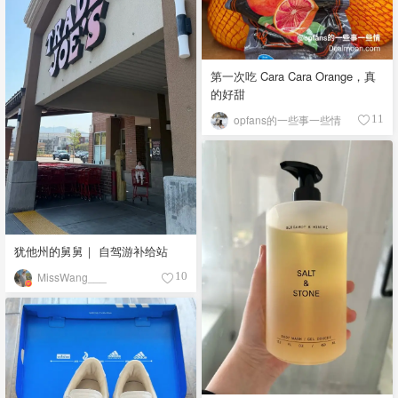
第一次吃 Cara Cara Orange，真
的好甜
opfans的一些事一些情
11
犹他州的舅舅｜ 自驾游补给站
MissWang___
10