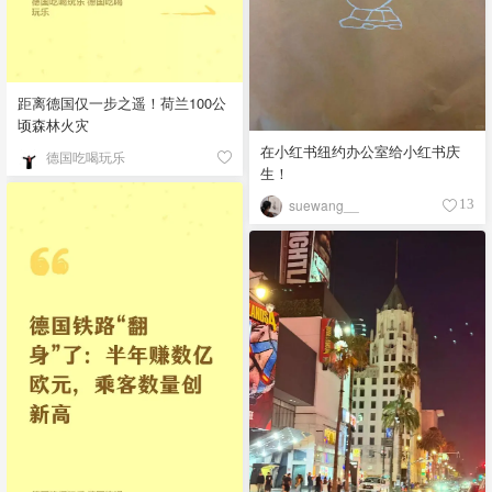
距离德国仅一步之遥！荷兰100公
顷森林火灾
在小红书纽约办公室给小红书庆
德国吃喝玩乐
生！
suewang__
13