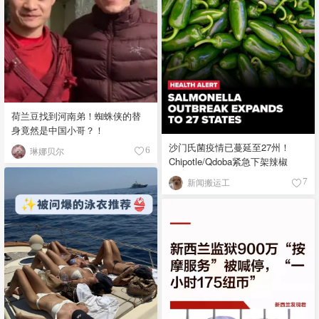
荷兰豆找到河南弟！蜘蛛侠的替
身竟然是中国小哥？！
沙门氏菌疫情已蔓延至27州！
琳娜贝尔
6
Chipotle/Qdoba紧急下架辣椒
新闻搬运工
7