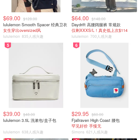
$69.00
$64.00
$128.00
$148.00
lululemon Smooth Spacer 经典卫衣
Daydrift 高腰阔腿裤 常规款
女生穿出oversized风
仅剩XXXS/L！真史低上次$114
lululemon
835人感兴趣
lululemon
700人感兴趣
5
6
$39.00
$29.95
$48.00
$60.00
lululemon 3.5L 洗漱包/盒子包
Fjallraven High Coast 腰包
罕见好价 手慢无
lululemon
638人感兴趣
Simons
621人感兴趣