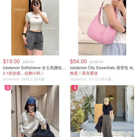
$19.00
$54.00
$88.00
$108.00
lululemon Softstreme 女士高腰短裤 10cm
lululemon City Essentials 肩背包 4L
2.1折抄底，仅剩小码！
热卖！库存紧张
lululemon
2455人感兴趣
lululemon
1212人感兴趣
3
4