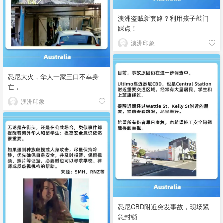
澳洲盗贼新套路？利用孩子敲门
踩点！
澳洲印象
悉尼大火，华人一家三口不幸身
亡，
澳洲印象
悉尼CBD附近突发事故，现场紧
急封锁