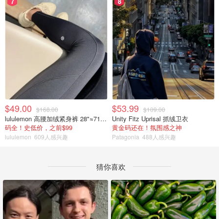
7
8
$49.00
$53.99
$168.00
$109.00
lululemon 高腰加绒紧身裤 28"≈71cm 5个口袋
Unity Fitz Uprisal 抓绒卫衣
码全！史低价，之前$99
黄金码还在！氛围感之神
lululemon
609人感兴趣
Patagonia
488人感兴趣
猜你喜欢