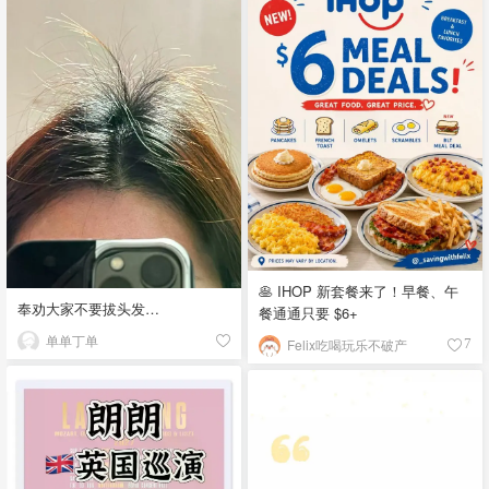
🥞 IHOP 新套餐来了！早餐、午
奉劝大家不要拔头发…
餐通通只要 $6+
单单丁单
Felix吃喝玩乐不破产
7