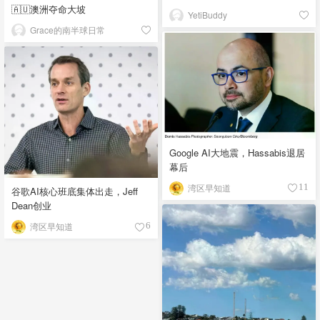
🇦🇺澳洲夺命大坡
YetiBuddy
Grace的南半球日常
Google AI大地震，Hassabis退居
幕后
湾区早知道
11
谷歌AI核心班底集体出走，Jeff
Dean创业
湾区早知道
6