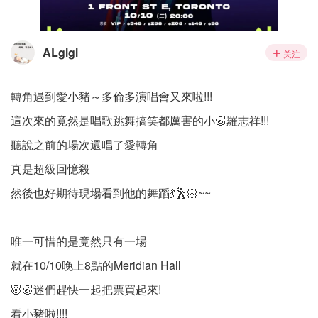
ALgigi
关注
轉角遇到愛小豬～多倫多演唱會又來啦!!!
這次來的竟然是唱歌跳舞搞笑都厲害的小🐷羅志祥!!!
聽說之前的場次還唱了愛轉角
真是超級回憶殺
然後也好期待現場看到他的舞蹈💃🕺🏻~~
唯一可惜的是竟然只有一場
就在10/10晚上8點的Meridian Hall
🐷🐷迷們趕快一起把票買起來!
看小豬啦!!!!