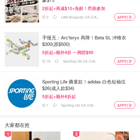
2折起+再减$10+免邮！昂跑参加
0
Little Burgundy CA (CA）
APP打开
手慢无：Arc'teryx 再降！Beta SL 冲锋衣
$300(原$500)
5折起+额外9折 一脚蹬$95
18
Sporting Life CA (CA)
APP打开
Sporting Life 薅童款！adidas 白色短袖仅
$26(成人款$34)
5折起+额外8折起
1
Sporting Life CA (CA)
APP打开
大家都在抢
1
2