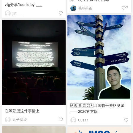
vtg分享*iconic by ___
毛球茶茶
7
jin___
🇦🇺🇺🇸🇨🇦回国躺平资格测试
在等彩蛋这件事情上
——2026官方版
丸子脑袋
CJ111