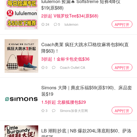
lululemon 捡漏🔥 Softstreme 短裤4降仅
$19(原$88)
2折起 V领罗纹Tee$34(原$68)
24
5
lululemon
APP打开
Coach奥莱 疯狂大跳水💥格纹麻将包$96(直
降$63)！
3折起！金标卡包史低$36
0
Coach Outlet CA
APP打开
Simons 大降 | 麂皮乐福$59(原$190)、床品套
装$19
1.5折起 北极狐腰包$29
3
Simons加拿大官网
APP打开
LB 潮鞋抄底 | NB 爆款204L薄底鞋$60、萨洛
蒙$75