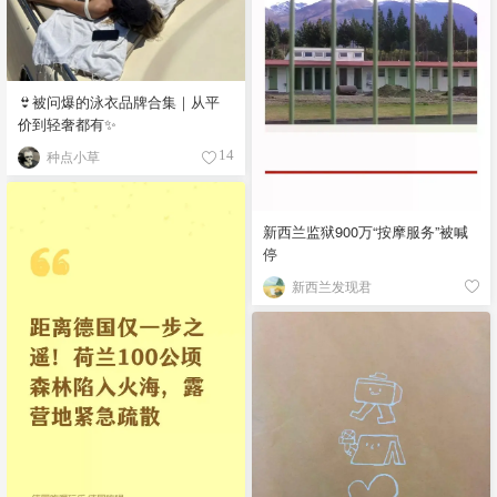
👙被问爆的泳衣品牌合集｜从平
价到轻奢都有✨
种点小草
14
新西兰监狱900万“按摩服务”被喊
停
新西兰发现君