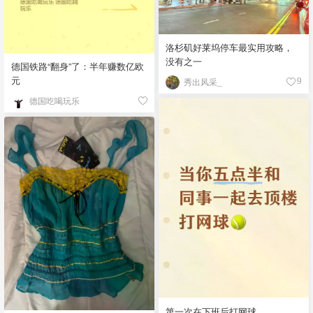
洛杉矶好莱坞停车最实用攻略，
没有之一
德国铁路“翻身”了：半年赚数亿欧
元
秀出风采_
9
德国吃喝玩乐
第一次在下班后打网球