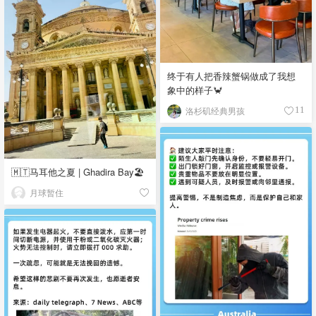
终于有人把香辣蟹锅做成了我想
象中的样子🦀
洛杉矶经典男孩
11
🇲🇹马耳他之夏 | Ghadira Bay🏖️
月球暂住