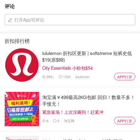
评论
打开App写评论
折扣排行榜
lululemon 折扣区更新 | softstreme 短裤史低
$19(原$88)
City Essentials 小粉包$54
999+
1333
lululemon
APP打开
淘宝满￥499最高2KG包邮 回归！数量不多！
手慢无！
紧急返场！上次没薅到！赶紧冲
6
2
淘宝网
APP打开