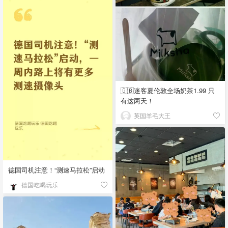
🇬🇧迷客夏伦敦全场奶茶1.99 只
有这两天！
英国羊毛大王
德国司机注意！“测速马拉松”启动
德国吃喝玩乐