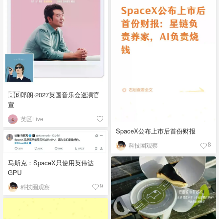
🇬🇧郎朗·2027英国音乐会巡演官
宣
英区Live
SpaceX公布上市后首份财报
科技圈观察
8
马斯克：SpaceX只使用英伟达
GPU
科技圈观察
9