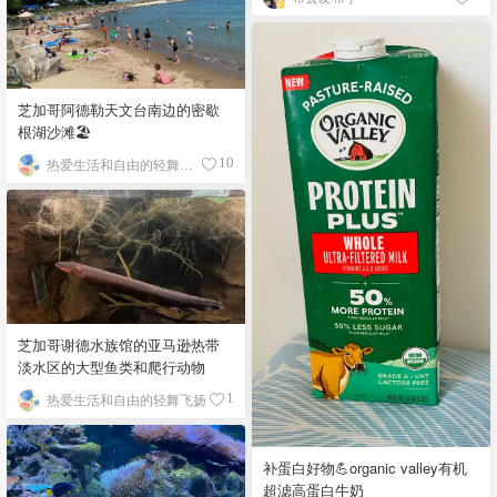
芝加哥阿德勒天文台南边的密歇
根湖沙滩🏖️
热爱生活和自由的轻舞飞扬
10
芝加哥谢德水族馆的亚马逊热带
淡水区的大型鱼类和爬行动物
热爱生活和自由的轻舞飞扬
1
补蛋白好物💪organic valley有机
超滤高蛋白牛奶