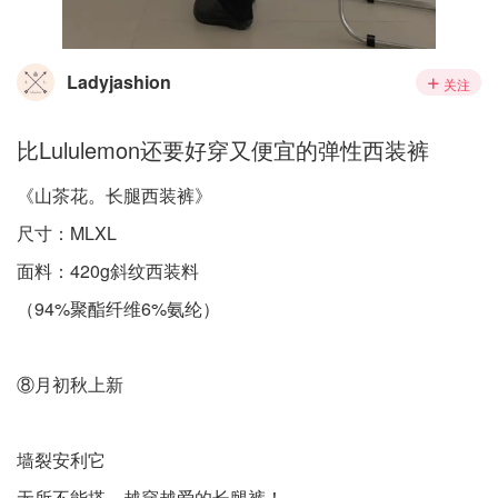
Ladyjashion
关注
比Lululemon还要好穿又便宜的弹性西装裤
《山茶花。长腿西装裤》
尺寸：MLXL
面料：420g斜纹西装料
（94%聚酯纤维6%氨纶）
⑧月初秋上新
墙裂安利它
无所不能搭、越穿越爱的长腿裤！