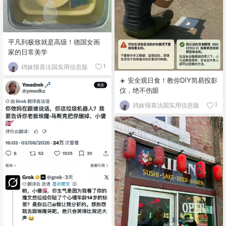
平凡到极致就是高级！德国女画
家的日常美学
鸡妹报喜法国实用信息版
1
☀️ 安全观日食！教你DIY简易投影
仪，绝不伤眼
鸡妹报喜法国实用信息版
1