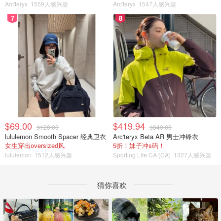
Arc'teryx
1559人感兴趣
Arc'teryx
1547人感兴趣
7
8
$69.00
$419.94
$128.00
$840.00
lululemon Smooth Spacer 经典卫衣
Arc'teryx Beta AR 男士冲锋衣
女生穿出oversized风
5折！妹子冲s码！
lululemon
1512人感兴趣
Sporting Life CA (CA)
1327人感兴趣
猜你喜欢