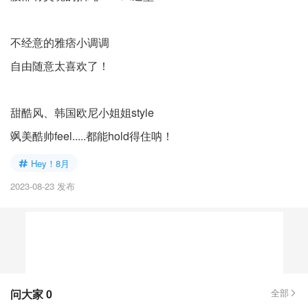
不经意的雅痞小调调
自由随意太喜欢了！
甜酷风、韩国欧尼小姐姐style
飒美酷帅feel.....都能hold得住呐！
Hey！8月
2023-08-23 发布
问大家
0
全部