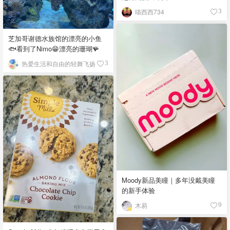
喵西西734
3
芝加哥谢德水族馆的漂亮的小鱼
🐟看到了Nimo😁漂亮的珊瑚🪸
热爱生活和自由的轻舞飞扬
3
Moody新品美瞳｜多年没戴美瞳
的新手体验
木易
9