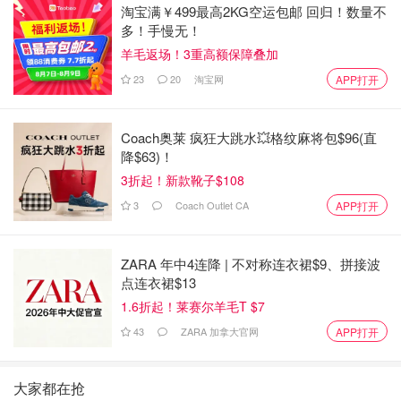
淘宝满￥499最高2KG空运包邮 回归！数量不
多！手慢无！
羊毛返场！3重高额保障叠加
23
20
淘宝网
APP打开
Coach奥莱 疯狂大跳水💥格纹麻将包$96(直
降$63)！
3折起！新款靴子$108
3
Coach Outlet CA
APP打开
ZARA 年中4连降 | 不对称连衣裙$9、拼接波
点连衣裙$13
1.6折起！莱赛尔羊毛T $7
43
ZARA 加拿大官网
APP打开
大家都在抢