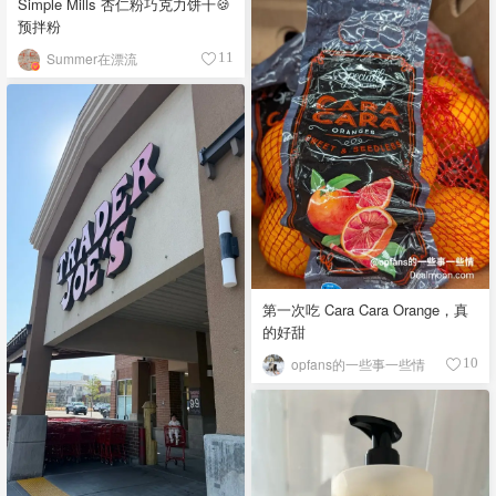
Simple Mills 杏仁粉巧克力饼干🍪
预拌粉
Summer在漂流
11
第一次吃 Cara Cara Orange，真
的好甜
opfans的一些事一些情
10