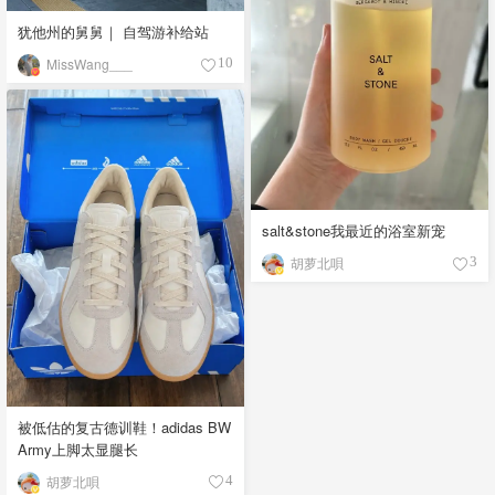
犹他州的舅舅｜ 自驾游补给站
MissWang___
10
salt&stone我最近的浴室新宠
胡萝北唄
3
被低估的复古德训鞋！adidas BW
Army上脚太显腿长
胡萝北唄
4