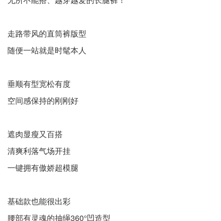
走路带风的直筒裤版型
随便一站就是时髦本人
垂顺有型宽松有度
空间感保持的刚刚好
遮肉显瘦又百搭
清爽利落气场开挂
一键拥有傲娇超模腿
基础款也能很出彩
腰部有灵魂的抽绳360°凹造型