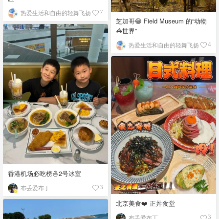
热爱生活和自由的轻舞飞扬
7
芝加哥😁 Field Museum 的“动物
🦓世界”
热爱生活和自由的轻舞飞扬
4
香港机场必吃榜🍜2号冰室
布丢爱布丁
3
北京美食❤️ 正丼食堂
布丢爱布丁
3