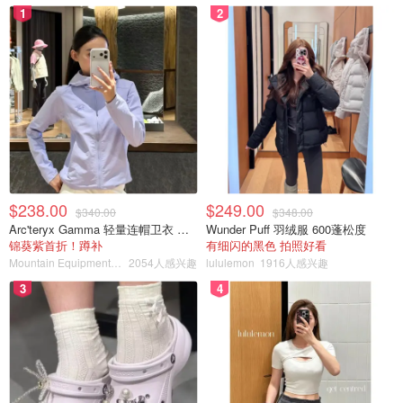
1
2
$238.00
$249.00
$340.00
$348.00
Arc'teryx Gamma 轻量连帽卫衣 女款
Wunder Puff 羽绒服 600蓬松度
锦葵紫首折！蹲补
有细闪的黑色 拍照好看
Mountain Equipment Company
2054人感兴趣
lululemon
1916人感兴趣
3
4