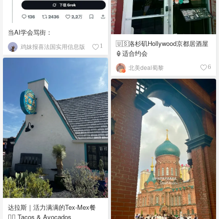
当AI学会骂街：
🇺🇸洛杉矶Hollywood京都居酒屋
鸡妹报喜法国实用信息版
1
🏮适合约会
北美deal蜀黎
6
达拉斯｜活力满满的Tex-Mex餐
👉🏼 Tacos & Avocados