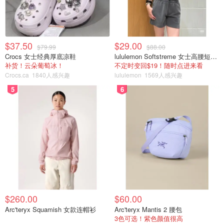
$37.50
$29.00
$79.99
$88.00
Crocs 女士经典厚底凉鞋
lululemon Softstreme 女士高腰短裤 10cm
补货！云朵葡萄冰！
不定时变回$19！随时点进来看
Crocs.ca
1840人感兴趣
lululemon
1569人感兴趣
5
6
$260.00
$60.00
Arc'teryx Squamish 女款连帽衫
Arc'teryx Mantis 2 腰包
3色可选！紫色颜值很高