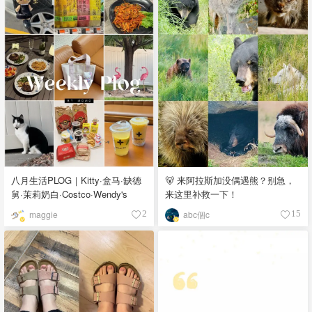
八月生活PLOG｜Kitty·盒马·缺德
🐻 来阿拉斯加没偶遇熊？别急，
舅·茉莉奶白·Costco·Wendy's
来这里补救一下！
maggie
abc個c
2
15