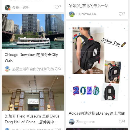
哈尔滨_东北的最后一站
樱桃小透明
7
PAPAYAAAA
7
Chicago Downtown芝加哥☘️City
Walk
热爱生活和自由的轻舞飞扬
5
Adidas阿迪达斯&Disney迪士尼🎒
芝加哥 Field Museum 里的Cyrus
Zhengmmm
Tang Hall of China（唐仲英中国
4
馆）
5