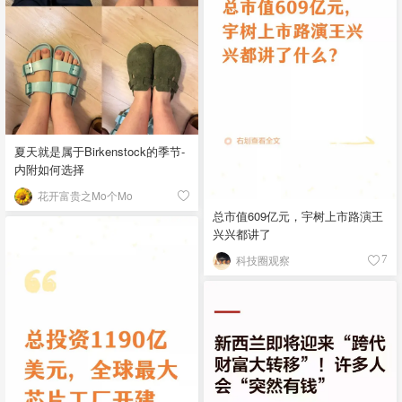
夏天就是属于Birkenstock的季节-
内附如何选择
花开富贵之Mo个Mo
总市值609亿元，宇树上市路演王
兴兴都讲了
科技圈观察
7