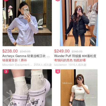
$238.00
$249.00
$340.00
$348.00
Arc'teryx Gamma 轻量连帽卫衣 女款
Wunder Puff 羽绒服 600蓬松度
锦葵紫首折！蹲补
有细闪的黑色 拍照好看
Mountain Equipment Company
2054人感兴趣
lululemon
1916人感兴趣
3
4