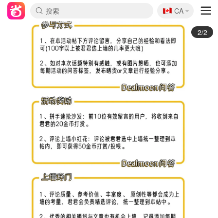
🇨🇦
CA
1/2