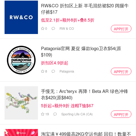
RW&CO 折扣区上新 羊毛混纺裙$20 阔腿牛
仔裤$17
低至2.1折+额外8折+叠8.5折
0
RW & CO
APP打开
Patagonia官网 夏促 爆款logo卫衣$54(原
$109)
折扣区4.9折起
8
Patagonia
APP打开
手慢无：Arc'teryx 再降！Beta AR 绿色冲锋
衣$420(原$840)
5折起+额外9折 连帽T恤$67
19
Sporting Life CA (CA)
APP打开
淘宝满￥499最高2KG空运包邮 回归！数量不