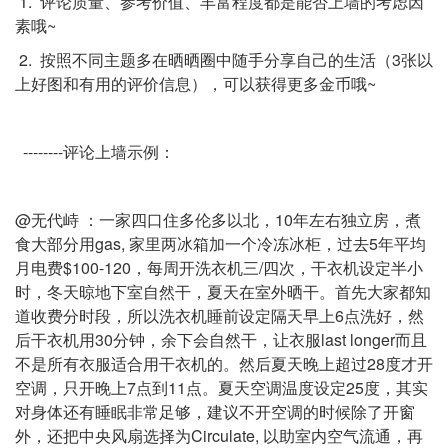
1. 评论质量、参考价值、丰富程度都是能否上墙的考虑因
素哦~
2. 按照不同主题多在晒晒圈中随手分享自己的生活（3张以
上好图和有用的评价信息），可以获得更多金币哦~
--------评论上墙示例：
@无代峙 ：一家四口住多伦多以北，10年左右独立房，煮
食大部分用gas, 家里两冰箱加一个冷冻冰柜，过去5年平均
月电费$100-120，每周开洗衣机三/四次，干衣机设定半小
时，冬天晾地下室自然干，夏天在室外晒干。首先大家都知
道收费分时段，所以洗衣机睡前设定隔天早上6点洗好，然
后干衣机用30分钟，余下会自然干，让衣服last longer而且
不是所有衣服适合用干衣机的。然后夏天晚上超过28度才开
空调，只开晚上7点到11点。夏天空调温度设定25度，其实
对身体还有睡眠非常足够，建议不开空调的时候除了开窗
外，还把中央风扇选择为Circulate, 以助室内空气流通，再