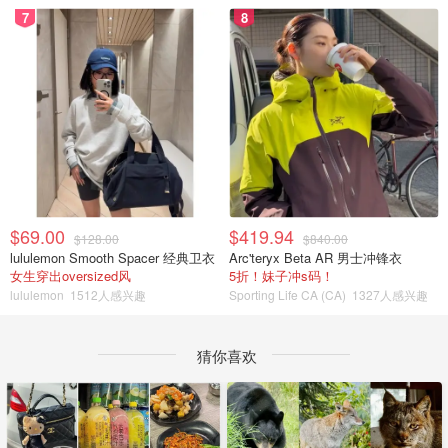
7
8
$69.00
$419.94
$128.00
$840.00
lululemon Smooth Spacer 经典卫衣
Arc'teryx Beta AR 男士冲锋衣
女生穿出oversized风
5折！妹子冲s码！
lululemon
1512人感兴趣
Sporting Life CA (CA)
1327人感兴趣
猜你喜欢