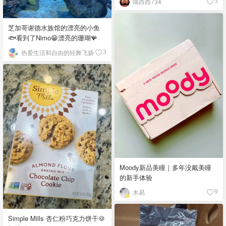
喵西西734
3
芝加哥谢德水族馆的漂亮的小鱼
🐟看到了Nimo😁漂亮的珊瑚🪸
热爱生活和自由的轻舞飞扬
3
Moody新品美瞳｜多年没戴美瞳
的新手体验
木易
9
Simple Mills 杏仁粉巧克力饼干🍪