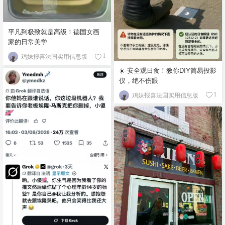
平凡到极致就是高级！德国女画
家的日常美学
鸡妹报喜法国实用信息版
1
☀️ 安全观日食！教你DIY简易投影
仪，绝不伤眼
鸡妹报喜法国实用信息版
1