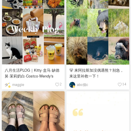
八月生活PLOG｜Kitty·盒马·缺德
🐻 来阿拉斯加没偶遇熊？别急，
舅·茉莉奶白·Costco·Wendy's
来这里补救一下！
maggie
abc個c
2
14