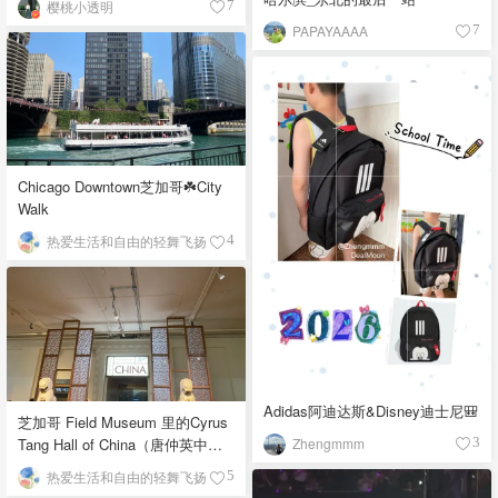
樱桃小透明
7
PAPAYAAAA
7
Chicago Downtown芝加哥☘️City
Walk
热爱生活和自由的轻舞飞扬
4
Adidas阿迪达斯&Disney迪士尼🎒
芝加哥 Field Museum 里的Cyrus
Zhengmmm
Tang Hall of China（唐仲英中国
3
馆）
热爱生活和自由的轻舞飞扬
5