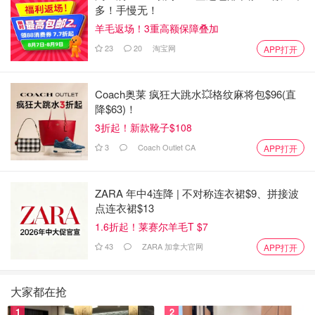
多！手慢无！
羊毛返场！3重高额保障叠加
23
20
淘宝网
APP打开
Coach奥莱 疯狂大跳水💥格纹麻将包$96(直
降$63)！
3折起！新款靴子$108
3
Coach Outlet CA
APP打开
ZARA 年中4连降 | 不对称连衣裙$9、拼接波
点连衣裙$13
1.6折起！莱赛尔羊毛T $7
43
ZARA 加拿大官网
APP打开
大家都在抢
1
2