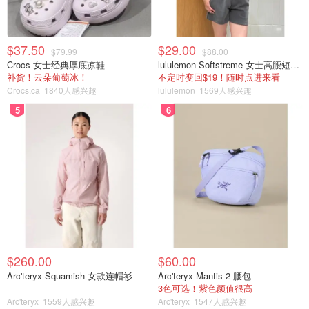
$37.50
$29.00
$79.99
$88.00
Crocs 女士经典厚底凉鞋
lululemon Softstreme 女士高腰短裤 10cm
补货！云朵葡萄冰！
不定时变回$19！随时点进来看
Crocs.ca
1840人感兴趣
lululemon
1569人感兴趣
5
6
$260.00
$60.00
Arc'teryx Squamish 女款连帽衫
Arc'teryx Mantis 2 腰包
3色可选！紫色颜值很高
Arc'teryx
1559人感兴趣
Arc'teryx
1547人感兴趣