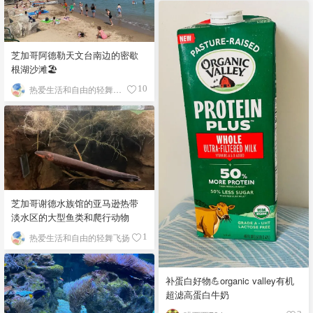
芝加哥阿德勒天文台南边的密歇
根湖沙滩🏖️
热爱生活和自由的轻舞飞扬
10
芝加哥谢德水族馆的亚马逊热带
淡水区的大型鱼类和爬行动物
热爱生活和自由的轻舞飞扬
1
补蛋白好物💪organic valley有机
超滤高蛋白牛奶