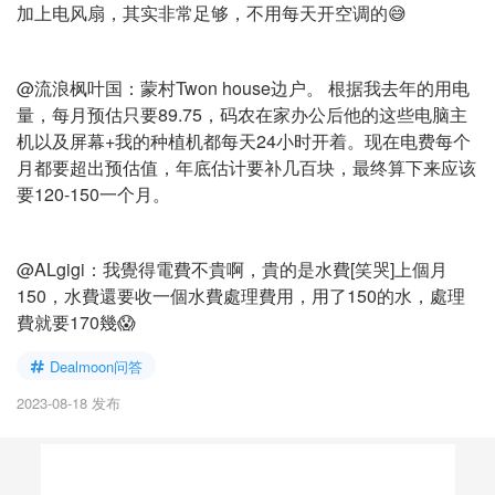
加上电风扇，其实非常足够，不用每天开空调的😅
@流浪枫叶国：蒙村Twon house边户。 根据我去年的用电
量，每月预估只要89.75，码农在家办公后他的这些电脑主
机以及屏幕+我的种植机都每天24小时开着。现在电费每个
月都要超出预估值，年底估计要补几百块，最终算下来应该
要120-150一个月。
@ALgigi：我覺得電費不貴啊，貴的是水費[笑哭]上個月
150，水費還要收一個水費處理費用，用了150的水，處理
費就要170幾😱
Dealmoon问答
2023-08-18 发布