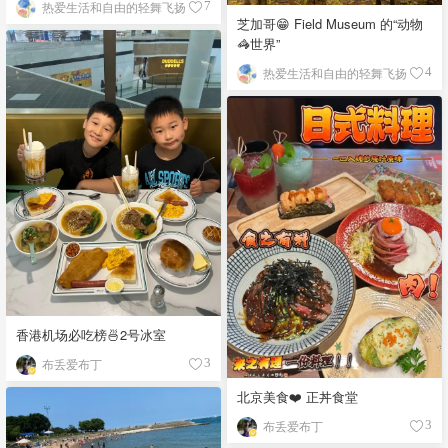
热爱生活和自由的轻舞飞扬
7
芝加哥😁 Field Museum 的“动物
🦓世界”
热爱生活和自由的轻舞飞扬
4
香港机场必吃榜🍜2号冰室
布丢爱布丁
3
北京美食❤️ 正丼食堂
布丢爱布丁
3