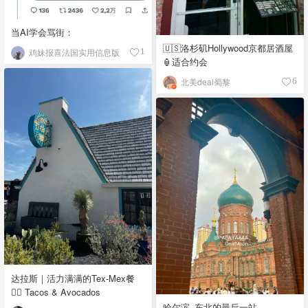
当AI学会骂街：
🇺🇸洛杉矶Hollywood京都居酒屋
鸡妹报喜法国实用信息版
1
🏮适合约会
北美deal蜀黎
6
达拉斯｜活力满满的Tex-Mex餐
👉🏼 Tacos & Avocados
哈尔滨_东北的最后一站