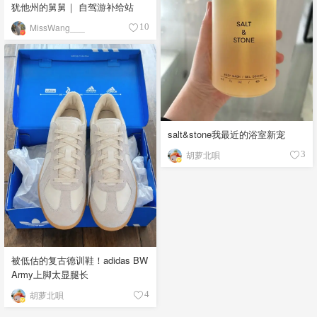
犹他州的舅舅｜ 自驾游补给站
MissWang___
10
salt&stone我最近的浴室新宠
胡萝北唄
3
被低估的复古德训鞋！adidas BW
Army上脚太显腿长
胡萝北唄
4