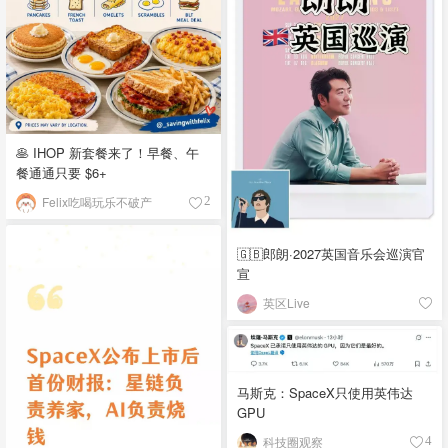
🥞 IHOP 新套餐来了！早餐、午
餐通通只要 $6+
Felix吃喝玩乐不破产
2
🇬🇧郎朗·2027英国音乐会巡演官
宣
英区Live
马斯克：SpaceX只使用英伟达
GPU
科技圈观察
4