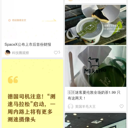
SpaceX公布上市后首份财报
科技圈观察
5
🇬🇧迷客夏伦敦全场奶茶1.99 只
有这两天！
英国羊毛大王