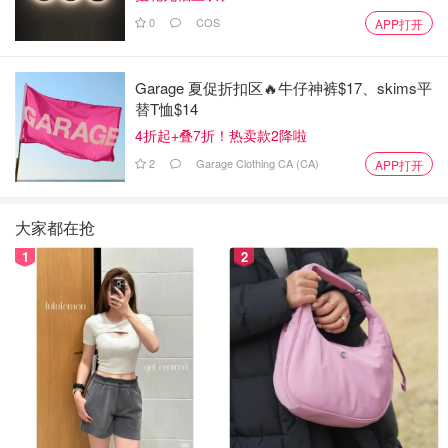
0
COS
APP打开
Garage 夏促折扣区🔥牛仔神裤$17、skims平
替T恤$14
4折起+叠7折！热卖款2降啦
2
Garage Clothing CA (CA)
APP打开
大家都在抢
1
2