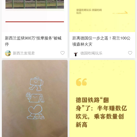
新西兰监狱900万“按摩服务”被喊
距离德国仅一步之遥！荷兰100公
停
顷森林火灾
新西兰发现君
德国吃喝玩乐