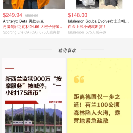
$249.94
$148.00
$500.00
Arc'teryx Beta 男款夹克
lululemon Scuba Evolve女士连帽卫衣 全拉链
再降5折!之前$424.96 大橙子好显白 蹲补
白金上线小码就断货！
Sporting Life CA (CA)
675人感兴趣
lululemon
575人感兴趣
猜你喜欢