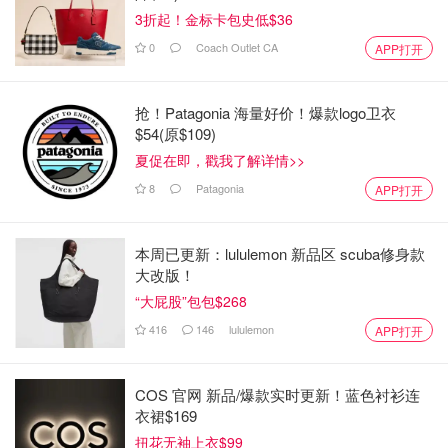
3折起！金标卡包史低$36
0
Coach Outlet CA
APP打开
抢！Patagonia 海量好价！爆款logo卫衣
$54(原$109)
夏促在即，戳我了解详情>>
8
Patagonia
APP打开
本周已更新：lululemon 新品区 scuba修身款
大改版！
“大屁股”包包$268
416
146
lululemon
APP打开
COS 官网 新品/爆款实时更新！蓝色衬衫连
衣裙$169
扭花无袖上衣$99