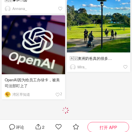
Annana_
🇦🇺澳洲奶爸真的很多…
Mira_
OpenAI因为给员工办绿卡，被美
司法部盯上了
湾区早知道
2
评论
2
打开 APP