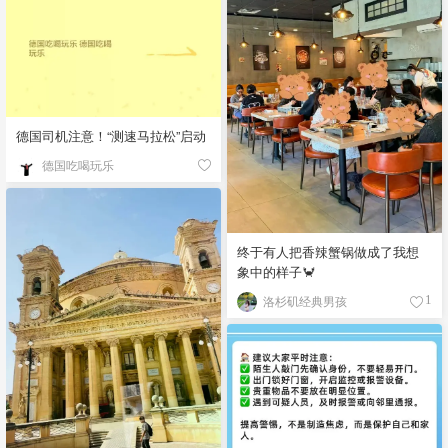
德国司机注意！“测速马拉松”启动
德国吃喝玩乐
终于有人把香辣蟹锅做成了我想
象中的样子🦀
洛杉矶经典男孩
1