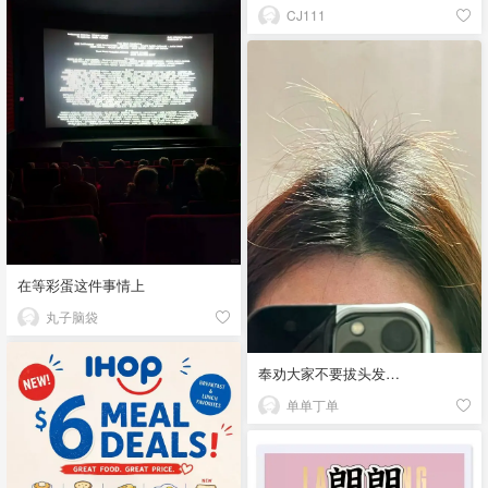
CJ111
在等彩蛋这件事情上
丸子脑袋
奉劝大家不要拔头发…
单单丁单