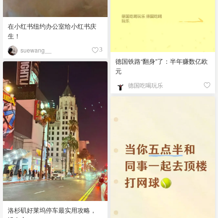
在小红书纽约办公室给小红书庆
生！
suewang__
3
德国铁路“翻身”了：半年赚数亿欧
元
德国吃喝玩乐
洛杉矶好莱坞停车最实用攻略，