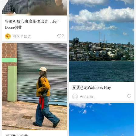
谷歌AI核心班底集体出走，Jeff
Dean创业
湾区早知道
2
🇦🇺悉尼Watsons Bay
Annana_
🇦🇺🐕☕️⛅️🥶