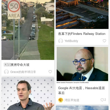
夜幕下的Flinders Railway Station
YetiBuddy
🇦🇺澳洲夺命大坡
Grace的南半球日常
Google AI大地震，Hassabis退居
幕后
湾区早知道
2