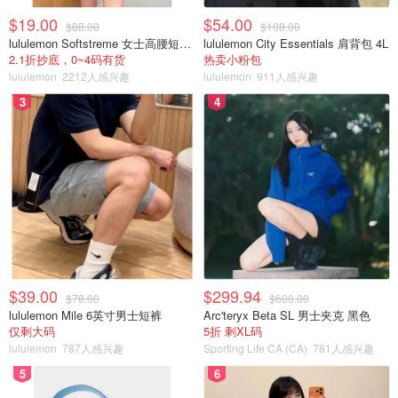
$19.00
$54.00
$88.00
$108.00
lululemon Softstreme 女士高腰短裤 10cm
lululemon City Essentials 肩背包 4L
2.1折抄底，0~4码有货
热卖小粉包
lululemon
2212人感兴趣
lululemon
911人感兴趣
3
4
$39.00
$299.94
$78.00
$600.00
lululemon Mile 6英寸男士短裤
Arc'teryx Beta SL 男士夹克 黑色
仅剩大码
5折 剩XL码
lululemon
787人感兴趣
Sporting Life CA (CA)
781人感兴趣
5
6