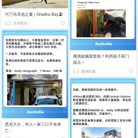
🇲🇹马耳他之夏 | Ghadira Bay🏖️
月球暂住
澳洲盗贼新套路？利用孩子敲门
踩点！
澳洲印象
悉尼大火，华人一家三口不幸身
亡，