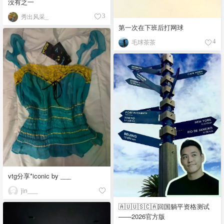
没有之一
秀出风采_
3
第一次在下班后打网球
毛球茶茶
4
vtg分享*iconic by ___
jin___
🇦🇺🇺🇸🇨🇦回国躺平资格测试
——2026官方版