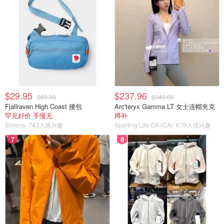
$29.95
$237.96
$60.00
$340.00
Fjallraven High Coast 腰包
Arc'teryx Gamma LT 女士连帽夹克
罕见好价 手慢无
蹲补
Simons
743人感兴趣
Sporting Life CA (CA)
679人感兴趣
7
8