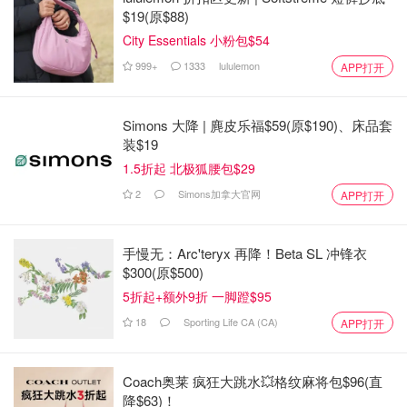
$19(原$88)
City Essentials 小粉包$54
999+
1333
lululemon
APP打开
Simons 大降 | 麂皮乐福$59(原$190)、床品套
装$19
1.5折起 北极狐腰包$29
2
Simons加拿大官网
APP打开
手慢无：Arc'teryx 再降！Beta SL 冲锋衣
$300(原$500)
5折起+额外9折 一脚蹬$95
18
Sporting Life CA (CA)
APP打开
Coach奥莱 疯狂大跳水💥格纹麻将包$96(直
降$63)！