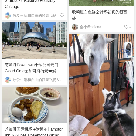
Starbucks Reserve Roastery
Chicago
歌莉娅白色镂空针织衫真的很百
热爱生活和自由的轻舞飞扬
搭
金小希ssicaa
1
芝加哥Downtown千禧公园云门
Cloud Gate芝加哥河街景❤️鳞次
栉比的高楼
热爱生活和自由的轻舞飞扬
1
芝加哥国际机场✈️附近的Hampton
Inn & Suites Rosemont Chicago