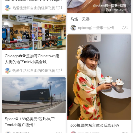
O'Hare自助早餐
热爱生活和自由的轻舞飞扬
1
马场一天游
opfans的一些事一些情
1
Chicago☘️💖芝加哥Chinatown唐
人街的地下mini小美食城
热爱生活和自由的轻舞飞扬
1
SpaceX 168亿美元“芯片神厂”
Terafab落户德州！
500机票的东京体验我给到夯
4