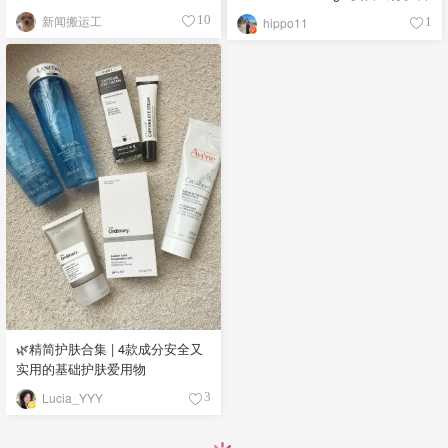
新闻搬运工
10
hippo11
1
🌿精简护肤合集 | 4款成分安全又
实用的基础护肤爱用物
Lucia_YYY
3