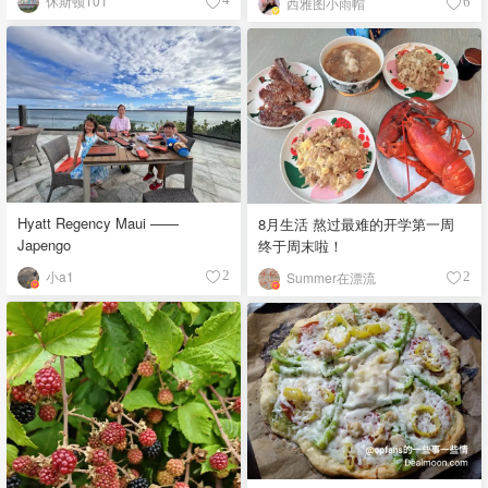
休斯顿101
西雅图小雨帽
6
Hyatt Regency Maui ——
8月生活 熬过最难的开学第一周
Japengo
终于周末啦！
小a1
2
Summer在漂流
2