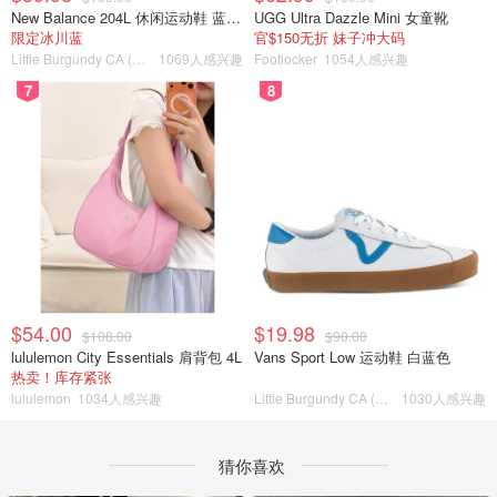
New Balance 204L 休闲运动鞋 蓝银色
UGG Ultra Dazzle Mini 女童靴
限定冰川蓝
官$150无折 妹子冲大码
Little Burgundy CA (CA）
1069人感兴趣
Footlocker
1054人感兴趣
7
8
$54.00
$19.98
$108.00
$90.00
lululemon City Essentials 肩背包 4L
Vans Sport Low 运动鞋 白蓝色
热卖！库存紧张
lululemon
1034人感兴趣
Little Burgundy CA (CA）
1030人感兴趣
猜你喜欢