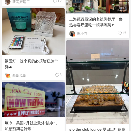
新闻搬运工
12
上海藏得最深的老钱风餐厅｜鲁
迅会客厅里吃一顿潮粤菜🍴
偲小卉
15
氛围灯｜这个真的必须给它加个
赞🌊
西瓜瓜瓜
3
爆冷！美国7月就业意外“跳水”，
加息预期急转弯！
sfo the club lounge 夏日出行伙食