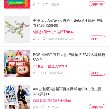
16
7
淘宝网
APP打开
手慢无：Arc'teryx 再降！Beta AR 绿色冲锋
衣$420(原$840)
5折起+额外9折 连帽T恤$67
19
Sporting Life CA (CA)
APP打开
POP MART 官店大热IP降价 FIFA联名耳机包
$39.9
7.4折起！星星人$29.9
1
1
Amazon.ca
APP打开
Alo 折扣区6折起💥百搭网球裙$70、渔夫帽
$70(原$118)
百款参加 热门款补码降价
8
Alo Yoga
APP打开