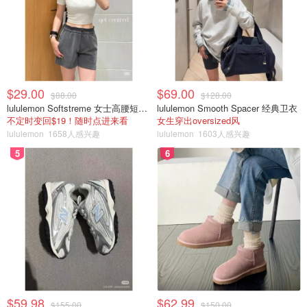
$29.00
$69.00
$88.00
$128.00
lululemon Softstreme 女士高腰短裤 10cm
lululemon Smooth Spacer 经典卫衣
不定时变回$19！随时点进来看
女生穿出oversized风
lululemon
1658人感兴趣
lululemon
1603人感兴趣
5
6
$59.98
$62.99
$155.00
$150.00