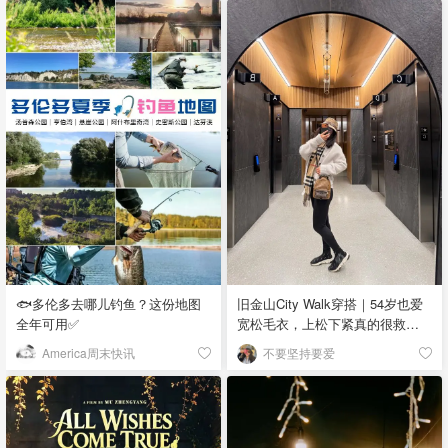
🐟多伦多去哪儿钓鱼？这份地图
旧金山City Walk穿搭｜54岁也爱
全年可用✅
宽松毛衣，上松下紧真的很救比
例
America周末快讯
不要坚持要爱