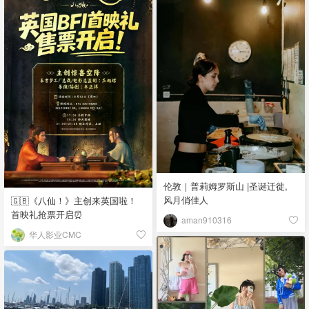
伦敦｜普莉姆罗斯山 |圣诞迁徙,
风月俏佳人
🇬🇧《八仙！》主创来英国啦！
首映礼抢票开启⏰
aman910316
华人影业CMC