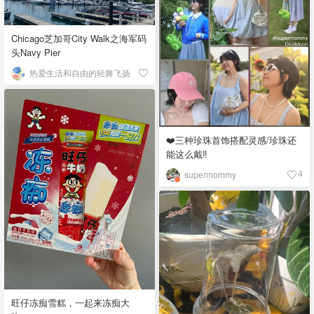
Chicago芝加哥City Walk之海军码
头Navy Pier
热爱生活和自由的轻舞飞扬
❤️三种珍珠首饰搭配灵感/珍珠还
能这么戴‼️
supermommy
4
旺仔冻痴雪糕，一起来冻痴大