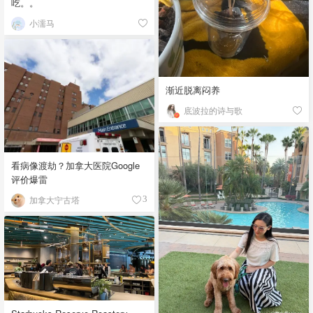
吃。。
小濡马
渐近脱离闷养
底波拉的诗与歌
看病像渡劫？加拿大医院Google
评价爆雷
加拿大宁古塔
3