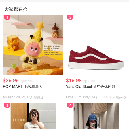
大家都在抢
1
2
$29.99
$19.98
$33.99
$95.00
POP MART 毛绒星星人
Vans Old Skool 酒红色休闲鞋
amazon.ca
2187人感兴趣
Little Burgundy CA (CA）
2016人感兴趣
3
4