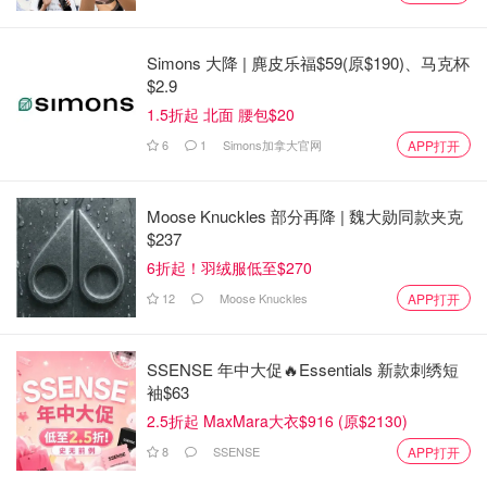
Simons 大降 | 麂皮乐福$59(原$190)、马克杯
$2.9
1.5折起 北面 腰包$20
6
1
Simons加拿大官网
APP打开
Moose Knuckles 部分再降 | 魏大勋同款夹克
$237
6折起！羽绒服低至$270
12
Moose Knuckles
APP打开
SSENSE 年中大促🔥Essentials 新款刺绣短
袖$63
2.5折起 MaxMara大衣$916 (原$2130)
8
SSENSE
APP打开