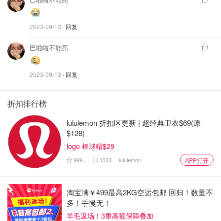
2023-09-13
· 回复
巴啦啦不能亮
2023-09-13
· 回复
折扣排行榜
lululemon 折扣区更新 | 超经典卫衣$69(原
$128)
logo 棒球帽$29
999+
1333
lululemon
APP打开
淘宝满￥499最高2KG空运包邮 回归！数量不
多！手慢无！
羊毛返场！3重高额保障叠加