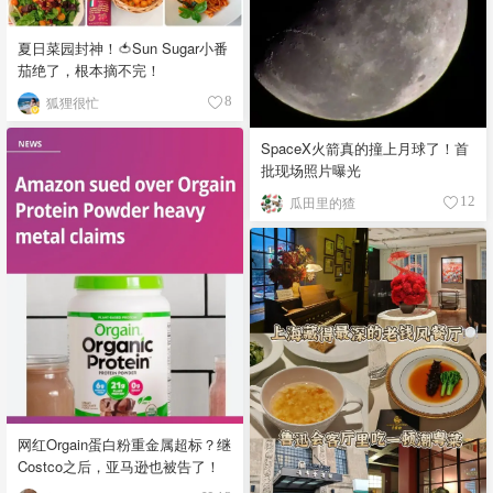
夏日菜园封神！🍅Sun Sugar小番
茄绝了，根本摘不完！
狐狸很忙
8
SpaceX火箭真的撞上月球了！首
批现场照片曝光
瓜田里的猹
12
网红Orgain蛋白粉重金属超标？继
Costco之后，亚马逊也被告了！