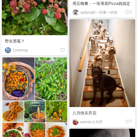
周五晚餐：一张薄底Pizza就搞定
opfans的一些事一些情
2
野生黑莓？
Lovemay
八月快乐开启
weirdo小马甲
7