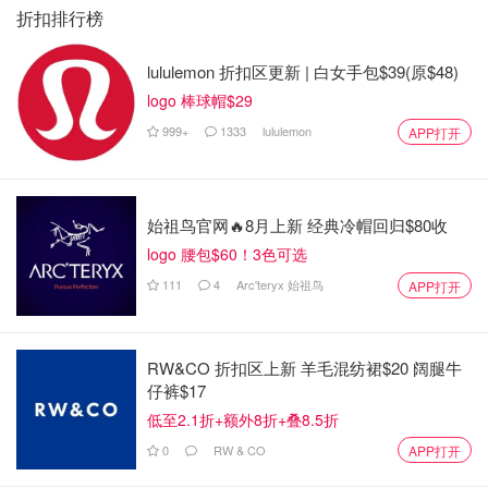
折扣排行榜
lululemon 折扣区更新 | 白女手包$39(原$48)
logo 棒球帽$29
999+
1333
lululemon
APP打开
始祖鸟官网🔥8月上新 经典冷帽回归$80收
logo 腰包$60！3色可选
111
4
Arc'teryx 始祖鸟
APP打开
RW&CO 折扣区上新 羊毛混纺裙$20 阔腿牛
仔裤$17
低至2.1折+额外8折+叠8.5折
0
RW & CO
APP打开