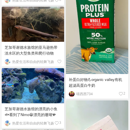
芝加哥谢德水族馆的亚马逊热带
淡水区的大型鱼类和爬行动物
热爱生活和自由的轻舞飞扬
补蛋白好物💪organic valley有机
超滤高蛋白牛奶
喵西西734
2
芝加哥谢德水族馆的漂亮的小鱼
🐟看到了Nimo😁漂亮的珊瑚🪸
热爱生活和自由的轻舞飞扬
3