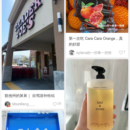
第一次吃 Cara Cara Orange，真
的好甜
opfans的一些事一些情
7
犹他州的舅舅｜ 自驾游补给站
MissWang___
10