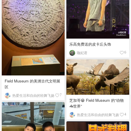
乐高免费送的皮卡丘头饰
咖妃君
6
Field Museum 的美洲古代文明展
区
热爱生活和自由的轻舞飞扬
7
芝加哥😁 Field Museum 的“动物
🦓世界”
热爱生活和自由的轻舞飞扬
4