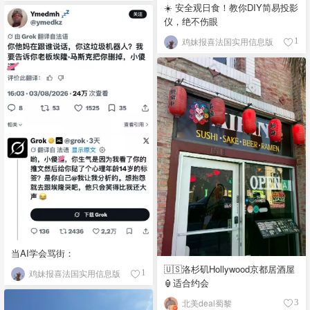
☀️ 安全观日食！教你DIY简易投影
仪，绝不伤眼
鸡妹报喜法国实用信息版
1
当AI学会骂街：
🇺🇸洛杉矶Hollywood京都居酒屋
鸡妹报喜法国实用信息版
1
🏮适合约会
北美deal蜀黎
3