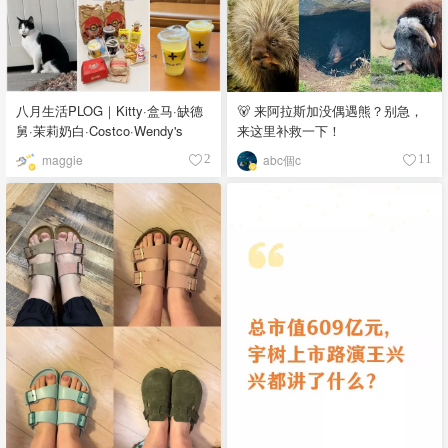
八月生活PLOG｜Kitty·盒马·缺德
🐻 来阿拉斯加没偶遇熊？别急，
舅·茉莉奶白·Costco·Wendy's
来这里补救一下！
maggie
abc個c
2
11