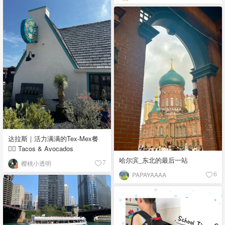
达拉斯｜活力满满的Tex-Mex餐
👉🏼 Tacos & Avocados
哈尔滨_东北的最后一站
樱桃小透明
7
PAPAYAAAA
6