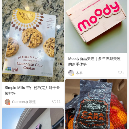
Moody新品美瞳｜多年没戴美瞳
的新手体验
木易
5
Simple Mills 杏仁粉巧克力饼干🍪
预拌粉
Summer在漂流
11