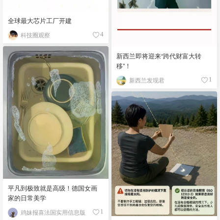
全球最大芯片工厂开建
科技圈观察
4
新西兰即将迎来“跨代财富大转
移”！
新西兰发现君
1
平凡到极致就是高级！德国女画
家的日常美学
鸡妹报喜法国实用信息版
1