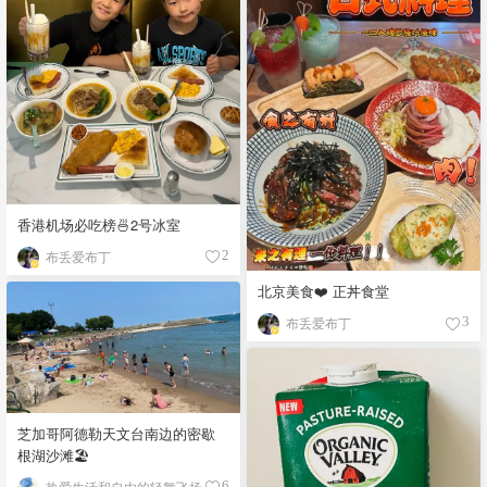
香港机场必吃榜🍜2号冰室
布丢爱布丁
2
北京美食❤️ 正丼食堂
布丢爱布丁
3
芝加哥阿德勒天文台南边的密歇
根湖沙滩🏖️
热爱生活和自由的轻舞飞扬
6