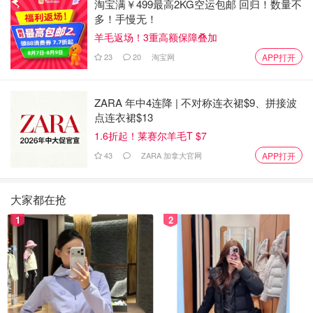
淘宝满￥499最高2KG空运包邮 回归！数量不
多！手慢无！
羊毛返场！3重高额保障叠加
23
20
淘宝网
APP打开
ZARA 年中4连降 | 不对称连衣裙$9、拼接波
点连衣裙$13
1.6折起！莱赛尔羊毛T $7
43
ZARA 加拿大官网
APP打开
大家都在抢
1
2