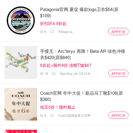
Patagonia官网 夏促 爆款logo卫衣$54(原
$109)
折扣区4.9折起
8
Patagonia
APP打开
手慢无：Arc'teryx 再降！Beta AR 绿色冲锋
衣$420(原$840)
5折起+额外9折 连帽T恤$67
19
Sporting Life CA (CA)
APP打开
Coach官网 年中大促！新品马丁靴$108(原
$360)
低至5折！随时截止
9
Coach蔻驰加拿大官网
APP打开