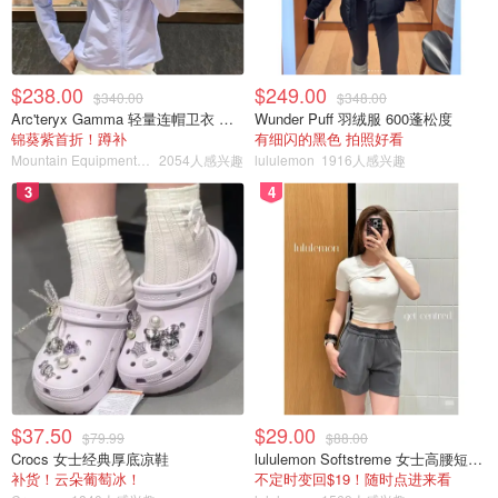
$238.00
$249.00
$340.00
$348.00
Arc'teryx Gamma 轻量连帽卫衣 女款
Wunder Puff 羽绒服 600蓬松度
锦葵紫首折！蹲补
有细闪的黑色 拍照好看
Mountain Equipment Company
2054人感兴趣
lululemon
1916人感兴趣
3
4
$37.50
$29.00
$79.99
$88.00
Crocs 女士经典厚底凉鞋
lululemon Softstreme 女士高腰短裤 10cm
补货！云朵葡萄冰！
不定时变回$19！随时点进来看