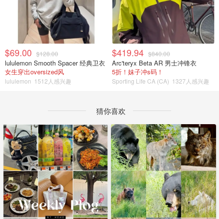
$69.00
$419.94
$128.00
$840.00
lululemon Smooth Spacer 经典卫衣
Arc'teryx Beta AR 男士冲锋衣
女生穿出oversized风
5折！妹子冲s码！
lululemon
1512人感兴趣
Sporting Life CA (CA)
1327人感兴趣
猜你喜欢