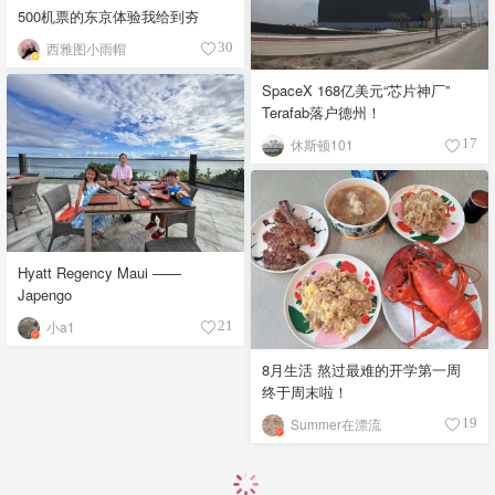
500机票的东京体验我给到夯
西雅图小雨帽
30
SpaceX 168亿美元“芯片神厂”
Terafab落户德州！
休斯顿101
17
Hyatt Regency Maui ——
Japengo
小a1
21
8月生活 熬过最难的开学第一周
终于周末啦！
Summer在漂流
19