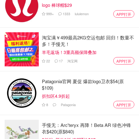
logo 棒球帽$29
999+
1333
lululemon
APP打开
淘宝满￥499最高2KG空运包邮 回归！数量不
多！手慢无！
羊毛返场！3重高额保障叠加
22
17
淘宝网
APP打开
Patagonia官网 夏促 爆款logo卫衣$54(原
$109)
折扣区4.9折起
8
Patagonia
APP打开
手慢无：Arc'teryx 再降！Beta AR 绿色冲锋
衣$420(原$840)