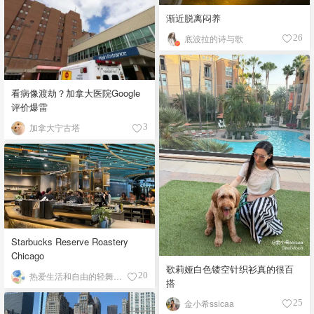
渐近脱离闷养
底波拉的诗与歌
26
看病像渡劫？加拿大医院Google
评价爆雷
加拿大宁古塔
3
Starbucks Reserve Roastery
Chicago
歌莉娅白色镂空针织衫真的很百
热爱生活和自由的轻舞飞扬
20
搭
金小希ssicaa
25