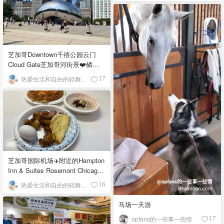
芝加哥Downtown千禧公园云门
Cloud Gate芝加哥河街景❤️鳞次
栉比的高楼
热爱生活和自由的轻舞飞扬
17
芝加哥国际机场✈️附近的Hampton
Inn & Suites Rosemont Chicago
O'Hare自助早餐
热爱生活和自由的轻舞飞扬
16
马场一天游
opfans的一些事一些情
17