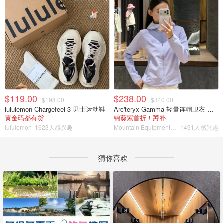
$119.00
$238.00
$198.00
$340.00
lululemon Chargefeel 3 男士运动鞋
Arc'teryx Gamma 轻量连帽卫衣 女款
黄金码都有货
锦葵紫首折！蹲补
lululemon
1623人感兴趣
Mountain Equipment Company
1491人感兴趣
猜你喜欢