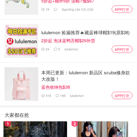
5折起+额外9折 连帽T恤$67
19
Sporting Life CA (CA)
APP打开
lululemon 捡漏推荐🔥藏蓝棒球帽$19(原$38)
2折起 泡沫蓝鸭舌帽$29补货
24
5
lululemon
APP打开
本周已更新：lululemon 新品区 scuba修身款
大改版！
蓝色收纳包$38
416
146
lululemon
APP打开
大家都在抢
1
2