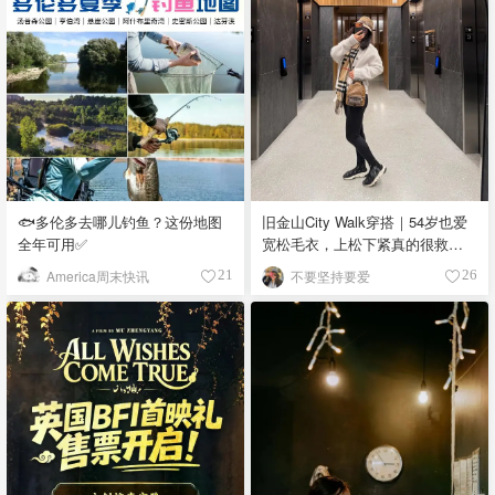
🐟多伦多去哪儿钓鱼？这份地图
旧金山City Walk穿搭｜54岁也爱
全年可用✅
宽松毛衣，上松下紧真的很救比
例
America周末快讯
不要坚持要爱
21
26