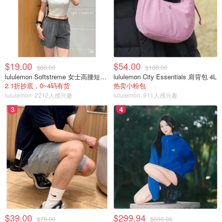
$19.00
$54.00
$88.00
$108.00
lululemon Softstreme 女士高腰短裤 10cm
lululemon City Essentials 肩背包 4L
2.1折抄底，0~4码有货
热卖小粉包
lululemon
2212人感兴趣
lululemon
911人感兴趣
3
4
$39.00
$299.94
$78.00
$600.00