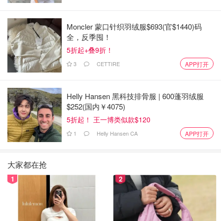
Moncler 蒙口针织羽绒服$693(官$1440)码
全，反季囤！
5折起+叠9折！
3
CETTIRE
APP打开
Helly Hansen 黑科技排骨服 | 600蓬羽绒服
$252(国内￥4075)
5折起！ 王一博类似款$120
1
Helly Hansen CA
APP打开
大家都在抢
1
2