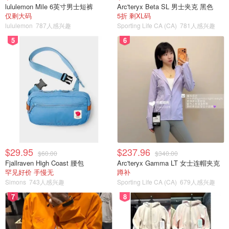
lululemon Mile 6英寸男士短裤
Arc'teryx Beta SL 男士夹克 黑色
仅剩大码
5折 剩XL码
lululemon
787人感兴趣
Sporting Life CA (CA)
781人感兴趣
5
6
$29.95
$237.96
$60.00
$340.00
Fjallraven High Coast 腰包
Arc'teryx Gamma LT 女士连帽夹克
罕见好价 手慢无
蹲补
Simons
743人感兴趣
Sporting Life CA (CA)
679人感兴趣
7
8