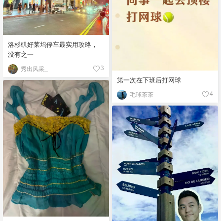
洛杉矶好莱坞停车最实用攻略，
没有之一
秀出风采_
3
第一次在下班后打网球
毛球茶茶
4