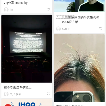
vtg分享*iconic by ___
jin___
🇦🇺🇺🇸🇨🇦回国躺平资格测试
——2026官方版
CJ111
在等彩蛋这件事情上
丸子脑袋