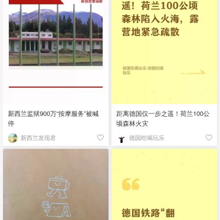
新西兰监狱900万“按摩服务”被喊
距离德国仅一步之遥！荷兰100公
停
顷森林火灾
新西兰发现君
德国吃喝玩乐