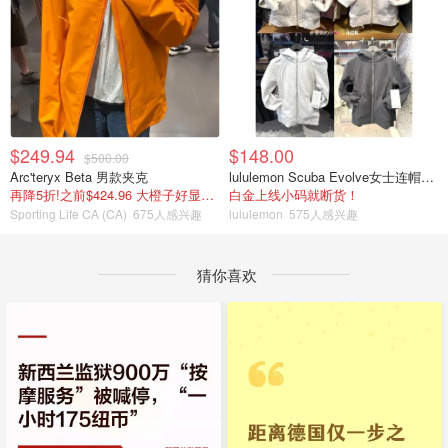
$249.94
$148.00
$500.00
Arc'teryx Beta 男款夹克
lululemon Scuba Evolve女士连帽卫衣 全拉链
再降5折!之前$424.96 大橙子好显白 蹲补
白金上线小码就断货！
Sporting Life CA (CA)
675人感兴趣
lululemon
575人感兴趣
猜你喜欢