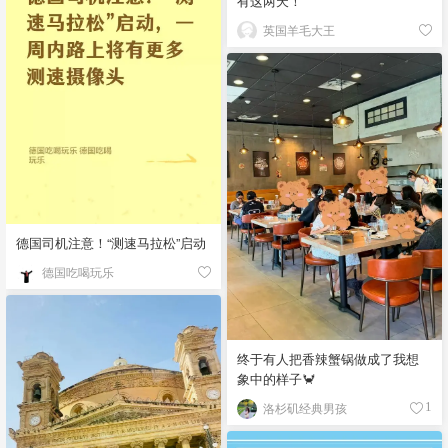
有这两天！
英国羊毛大王
德国司机注意！“测速马拉松”启动
德国吃喝玩乐
终于有人把香辣蟹锅做成了我想
象中的样子🦀
洛杉矶经典男孩
1