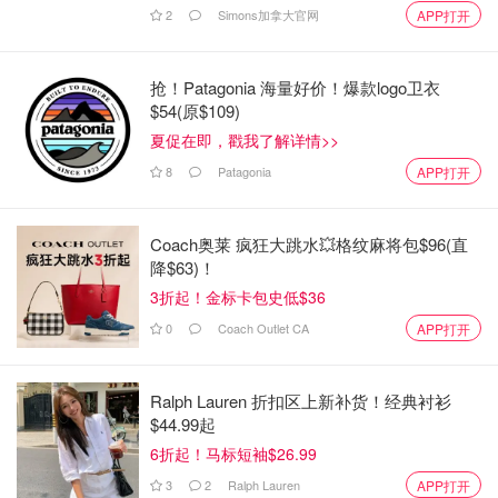
2
Simons加拿大官网
APP打开
抢！Patagonia 海量好价！爆款logo卫衣
$54(原$109)
夏促在即，戳我了解详情>>
8
Patagonia
APP打开
Coach奥莱 疯狂大跳水💥格纹麻将包$96(直
降$63)！
3折起！金标卡包史低$36
0
Coach Outlet CA
APP打开
Ralph Lauren 折扣区上新补货！经典衬衫
$44.99起
6折起！马标短袖$26.99
3
2
Ralph Lauren
APP打开