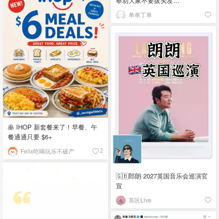
奉劝大家不要拔头发…
单单丁单
🥞 IHOP 新套餐来了！早餐、午
餐通通只要 $6+
Felix吃喝玩乐不破产
2
🇬🇧郎朗·2027英国音乐会巡演官
宣
英区Live