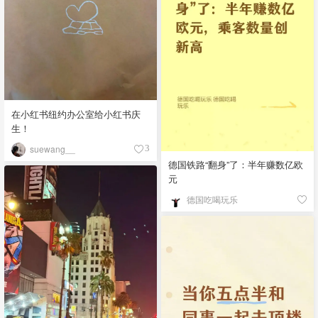
在小红书纽约办公室给小红书庆
生！
suewang__
3
德国铁路“翻身”了：半年赚数亿欧
元
德国吃喝玩乐