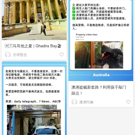
🇲🇹马耳他之夏 | Ghadira Bay🏖️
月球暂住
澳洲盗贼新套路？利用孩子敲门
踩点！
澳洲印象