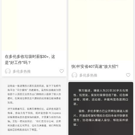
在多伦多收垃圾时薪$30+, 这
是"好工作"吗？
快冲!安省407高速"放大招"!
多伦多热推
多伦多热推