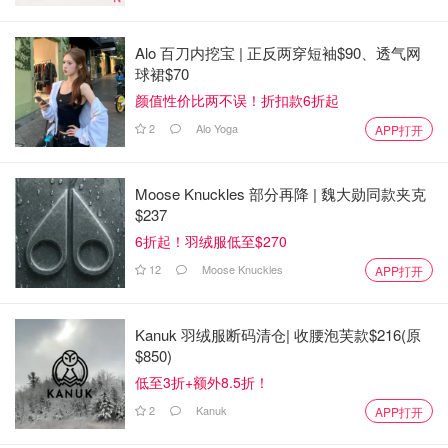
Alo 百刀内挖宝 | 正反两穿短袖$90、透气网
球裙$70
颜值性价比两不误！折扣款6折起
2
Alo Yoga
APP打开
Moose Knuckles 部分再降 | 魏大勋同款夹克
$237
6折起！羽绒服低至$270
12
Moose Knuckles
APP打开
Kanuk 羽绒服断码清仓| 收腰泡芙款$216(原
$850)
低至3折+额外8.5折！
2
Kanuk
APP打开