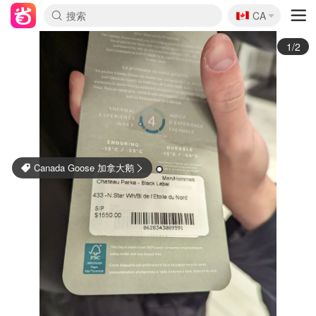
🇨🇦
CA
2/2
24 Sevres
直接省400！