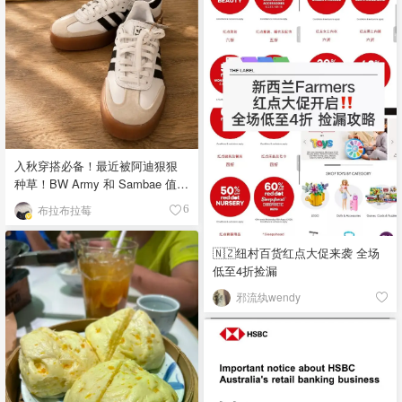
入秋穿搭必备！最近被阿迪狠狠
种草！BW Army 和 Sambae 值得
拥有！
布拉布拉莓
6
🇳🇿纽村百货红点大促来袭 全场
低至4折捡漏
邪流纨wendy