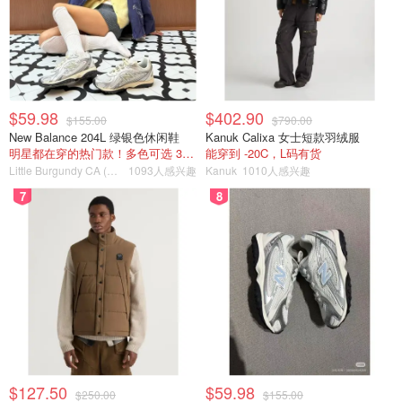
$59.98
$402.90
$155.00
$790.00
New Balance 204L 绿银色休闲鞋
Kanuk Calixa 女士短款羽绒服
明星都在穿的热门款！多色可选 3.8折
能穿到 -20C，L码有货
Little Burgundy CA (CA）
1093人感兴趣
Kanuk
1010人感兴趣
7
8
$127.50
$59.98
$250.00
$155.00