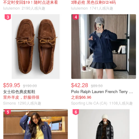
不定时变回$19！随时点进来看
3降必抢 黑色仅剩0/2/4码
lululemon
2190人感兴趣
lululemon
1741人感兴趣
3
4
$59.95
$42.28
$190.00
$89.50
女士棕色麂皮船鞋
Polo Ralph Lauren French Terry 女童连帽卫衣 7-16码
里外羊皮，舒服得很
之前$66.96
Simons
1290人感兴趣
Sporting Life CA (CA)
1108人感兴趣
5
6