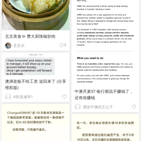
北京美食🥘 费大厨辣椒炒肉
丢丢乐
9
澳洲老板不给工资 追回来了 (分享
维权版)
中澳开麦37-银行都说不赚钱了，
A班袁湘琴1
还有啥赚钱
溜达中澳的王公子