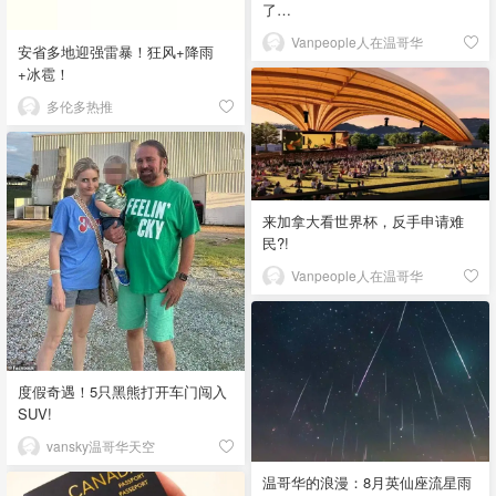
了…
Vanpeople人在温哥华
安省多地迎强雷暴！狂风+降雨
+冰雹！
多伦多热推
来加拿大看世界杯，反手申请难
民?!
Vanpeople人在温哥华
度假奇遇！5只黑熊打开车门闯入
SUV!
vansky温哥华天空
温哥华的浪漫：8月英仙座流星雨