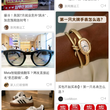
新闻搬运工
4
爆冷！美国7月就业意外“跳水”，
加息预期急转弯！
新闻搬运工
2
Meta智能眼镜翻车？网友直接起
名“变态眼镜”…😨
家人们谁懂啊
8
买包不如买表⌚️！第一只名表怎么
选？
LuxMoon
4