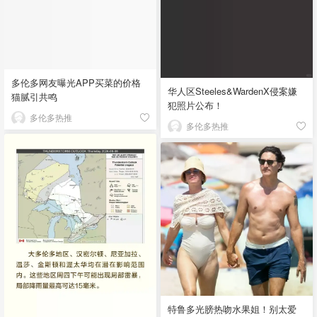
多伦多网友曝光APP买菜的价格
华人区Steeles&WardenX侵案嫌
猫腻引共鸣
犯照片公布！
多伦多热推
多伦多热推
特鲁多光膀热吻水果姐！别太爱