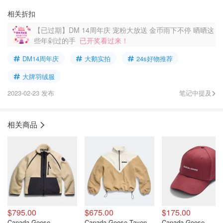
相关折扣
【已过期】DM 14周年庆 宠粉大放送 金币雨下不停 晒晒这
些年剁过的手
已开奖看过来！
DM14周年庆
大鹅实拍
24s好物推荐
大牌羽绒服
2023-02-23 发布
笔记中提及
相关商品
$795.00
$675.00
$175.00
Canada Goose
Canada Goose Tayen
Canada Goose