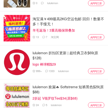
0
lululemon
APP打开
淘宝满￥499最高2KG空运包邮 回归！数量不
多！手慢无！
羊毛返场！3重高额保障叠加
13
7
淘宝网
APP打开
lululemon 折扣区更新 | 超经典卫衣$69(原
$128)
logo 棒球帽$29
999+
1333
lululemon
APP打开
lululemon 捡漏🔥 Softstreme 短裤黑色$29(原
$88)
2折起 V领罗纹Tee$34(原$68)
24
5
lululemon
APP打开