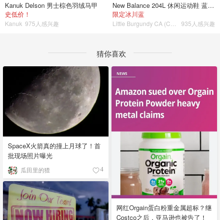
Kanuk Delson 男士棕色羽绒马甲
New Balance 204L 休闲运动鞋 蓝银色
史低价！
限定冰川蓝
Kanuk
975人感兴趣
Little Burgundy CA (CA）
935人感兴趣
猜你喜欢
SpaceX火箭真的撞上月球了！首
批现场照片曝光
瓜田里的猹
4
网红Orgain蛋白粉重金属超标？继
Costco之后，亚马逊也被告了！