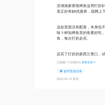
洪湖渔家香辣烤鱼这周打折$14.
里正好有$8优惠券，就网上
这款里面没有配菜，本身也
味卜鲜知烤鱼里的鱼要好吃
鱼，每次打折必买。
还买了打折的新西兰青口，
已隐藏1个过期折扣
查看全部
超市赏金任务
2023-02-13 发布