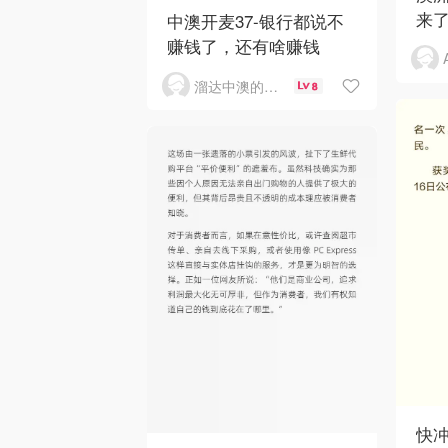
来了
中澳开麦37-银行都说不
赚钱了，还有啥赚钱
溜达中澳的王公子
8
快冲