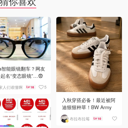
猜你喜欢
ta智能眼镜翻车？网友
起名“变态眼镜”…😨
5
家人们谁懂啊
16
入秋穿搭必备！最近被阿
迪狠狠种草！BW Army
和 Sambae 值得拥有！
布拉布拉莓
10