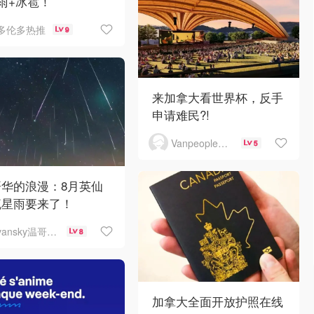
雨+冰雹！
多伦多热推
9
来加拿大看世界杯，反手
申请难民?!
Vanpeople人在温哥华
5
哥华的浪漫：8月英仙
流星雨要来了！
vansky温哥华天空
8
加拿大全面开放护照在线