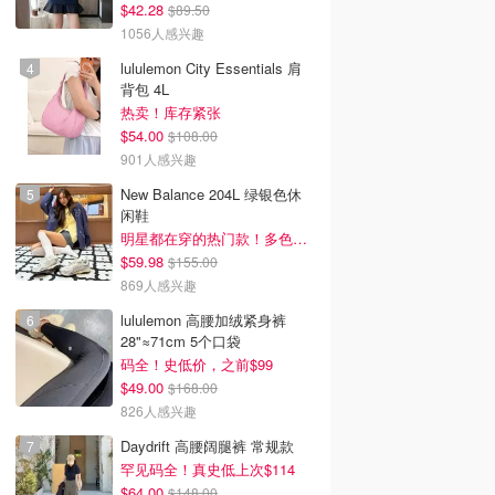
$42.28
$89.50
1056人感兴趣
lululemon City Essentials 肩
背包 4L
热卖！库存紧张
$54.00
$108.00
901人感兴趣
New Balance 204L 绿银色休
闲鞋
明星都在穿的热门款！多色可选 3.8折
$59.98
$155.00
869人感兴趣
lululemon 高腰加绒紧身裤
28"≈71cm 5个口袋
码全！史低价，之前$99
$49.00
$168.00
826人感兴趣
Daydrift 高腰阔腿裤 常规款
罕见码全！真史低上次$114
$64.00
$148.00