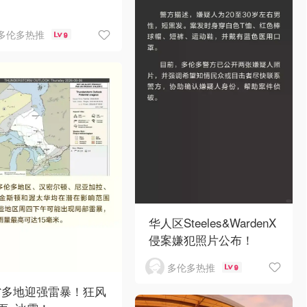
多伦多热推
9
华人区Steeles&WardenX
侵案嫌犯照片公布！
多伦多热推
9
省多地迎强雷暴！狂风