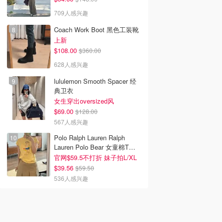
709人感兴趣
Coach Work Boot 黑色工装靴
上新
$108.00
$360.00
628人感兴趣
lululemon Smooth Spacer 经
典卫衣
女生穿出oversized风
$69.00
$128.00
567人感兴趣
Polo Ralph Lauren Ralph
Lauren Polo Bear 女童棉T恤
染色 1件
官网$59.5不打折 妹子拍L/XL
$39.56
$59.50
536人感兴趣