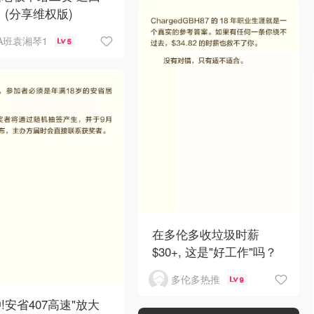
 (分享维权版)
A班袁湘琴1
5
在多伦多收垃圾时薪
$30+, 这是"好工作"吗？
多伦多热推
9
!安省407高速"放大