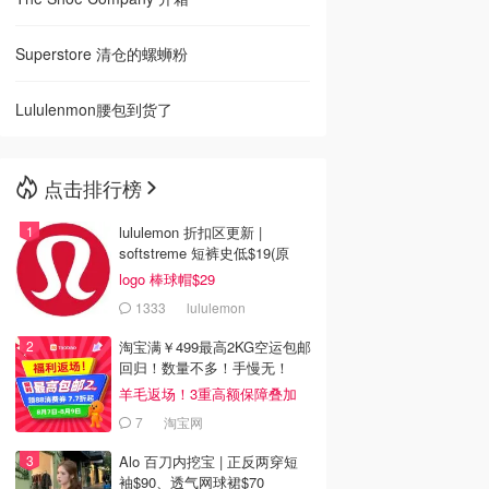
Superstore 清仓的螺蛳粉
Lululenmon腰包到货了
点击排行榜
lululemon 折扣区更新 |
softstreme 短裤史低$19(原
$88)
logo 棒球帽$29
1333
lululemon
淘宝满￥499最高2KG空运包邮
回归！数量不多！手慢无！
羊毛返场！3重高额保障叠加
7
淘宝网
Alo 百刀内挖宝 | 正反两穿短
袖$90、透气网球裙$70