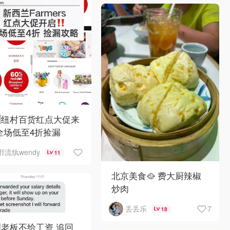
🇿纽村百货红点大促来
全场低至4折捡漏
邪流纨wendy
11
北京美食🥘 费大厨辣椒
炒肉
7
丢丢乐
13
老板不给工资 追回