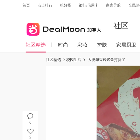
首页
点击排行
抢好货
银行/信用卡
商家导航
全民热
社区
社区精选
时尚
彩妆
护肤
家居厨卫
社区精选
校园生活
大统华香辣烤鱼打折了
0
2