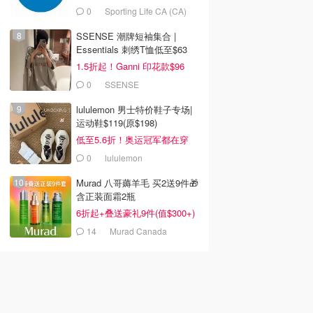
0
Sporting Life CA (CA)
SSENSE 潮牌短袖集合 |
Essentials 刺绣T恤低至$63
1.5折起！Ganni 印花款$96
0
SSENSE
lululemon 男士特价鞋子专场|
运动鞋$119(原$198)
低至5.6折！奥运冠军都在穿
0
lululemon
Murad 八哥薅羊毛 买2送9件🎁
含正装面霜2瓶
6折起+叠送豪礼9件(值$300+)
14
Murad Canada