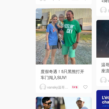
+降
温
座
度假奇遇！5只黑熊打开
车门闯入SUV!
vansky温哥华天空
8