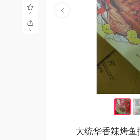
0
0
大统华香辣烤鱼