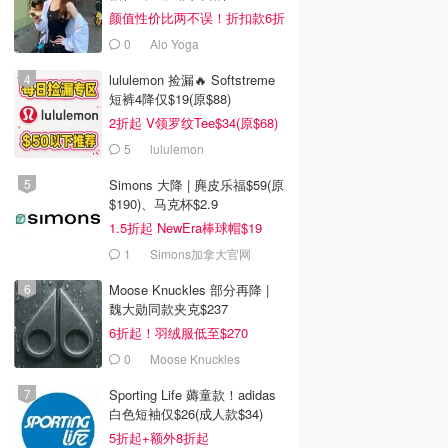
颜值性价比两不误！折扣款6折
起
0
Alo Yoga
lululemon 捡漏🔥 Softstreme
短裤4降仅$19(原$88)
2折起 V领罗纹Tee$34(原$68)
5
lululemon
Simons 大降 | 麂皮乐福$59(原
$190)、马克杯$2.9
1.5折起 NewEra棒球帽$19
1
Simons加拿大官网
Moose Knuckles 部分再降 |
魏大勋同款夹克$237
6折起！羽绒服低至$270
0
Moose Knuckles
Sporting Life 薅童款！adidas
白色短袖仅$26(成人款$34)
5折起+额外8折起