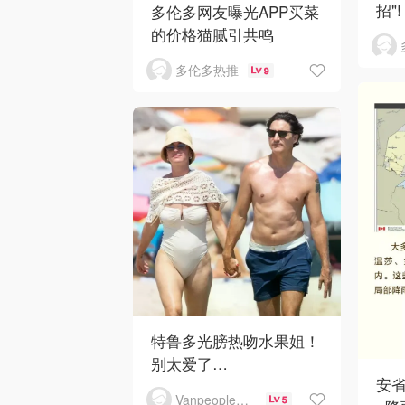
招"!
多伦多网友曝光APP买菜
的价格猫腻引共鸣
多伦多热推
9
特鲁多光膀热吻水果姐！
别太爱了…
安
Vanpeople人在温哥华
5