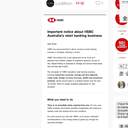
1
LuxMoon
12
🇳
袭 
澳洲