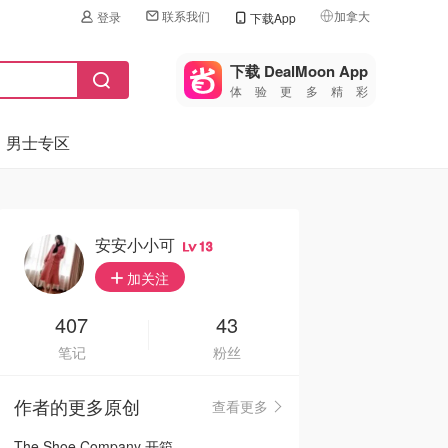
联系我们
加拿大
登录
下载App
🇺🇸
美国
下载 DealMoon App
体验更多精彩
🇨🇳
中国
男士专区
🇨🇦
加拿大
🇬🇧
英国
🇩🇪
德国
安安小小可
13
🇫🇷
加关注
法国
🇮🇹
407
43
意大利
笔记
粉丝
🇦🇺
澳洲
作者的更多原创
查看更多
🇳🇿
新西兰
The Shoe Company 开箱