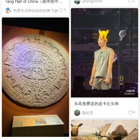
Zhengmmm
Tang Hall of China（唐仲英中国
2
馆）
热爱生活和自由的轻舞飞扬
5
乐高免费送的皮卡丘头饰
咖妃君
6