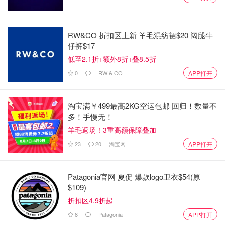
RW&CO 折扣区上新 羊毛混纺裙$20 阔腿牛
仔裤$17
低至2.1折+额外8折+叠8.5折
0
RW & CO
APP打开
淘宝满￥499最高2KG空运包邮 回归！数量不
多！手慢无！
羊毛返场！3重高额保障叠加
23
20
淘宝网
APP打开
Patagonia官网 夏促 爆款logo卫衣$54(原
$109)
折扣区4.9折起
8
Patagonia
APP打开