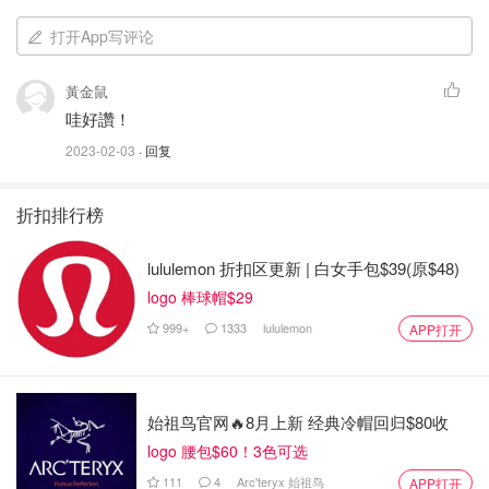
打开App写评论
黃金鼠
哇好讚！
2023-02-03
· 回复
折扣排行榜
lululemon 折扣区更新 | 白女手包$39(原$48)
logo 棒球帽$29
999+
1333
lululemon
APP打开
始祖鸟官网🔥8月上新 经典冷帽回归$80收
logo 腰包$60！3色可选
111
4
Arc'teryx 始祖鸟
APP打开