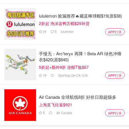
lululemon 捡漏推荐🔥藏蓝棒球帽$19(原$38)
2折起 泡沫蓝鸭舌帽$29补货
24
5
lululemon
APP打开
手慢无：Arc'teryx 再降！Beta AR 绿色冲锋
衣$420(原$840)
5折起+额外9折 连帽T恤$67
19
Sporting Life CA (CA)
APP打开
Air Canada 全球航线8折 好价日期超级多
上海直飞往返$921
5
Air Canada
APP打开