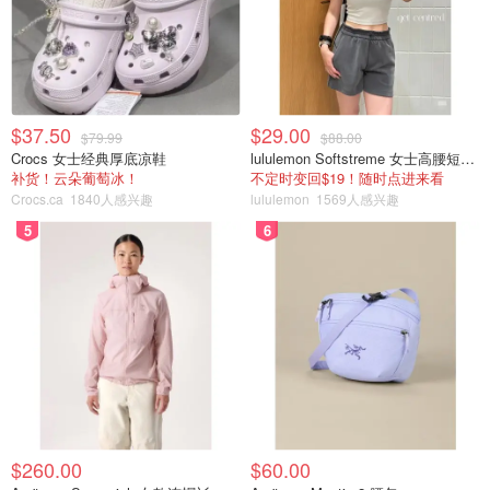
$37.50
$29.00
$79.99
$88.00
Crocs 女士经典厚底凉鞋
lululemon Softstreme 女士高腰短裤 10cm
补货！云朵葡萄冰！
不定时变回$19！随时点进来看
Crocs.ca
1840人感兴趣
lululemon
1569人感兴趣
5
6
$260.00
$60.00