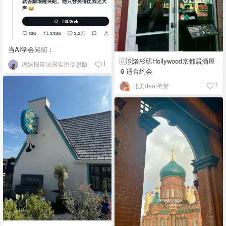
当AI学会骂街：
🇺🇸洛杉矶Hollywood京都居酒屋
鸡妹报喜法国实用信息版
1
🏮适合约会
北美deal蜀黎
3