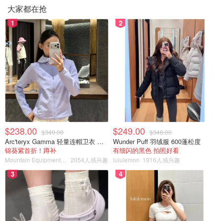
大家都在抢
1
2
$238.00
$249.00
$340.00
$348.00
Arc'teryx Gamma 轻量连帽卫衣 女款
Wunder Puff 羽绒服 600蓬松度
锦葵紫首折！蹲补
有细闪的黑色 拍照好看
Mountain Equipment Company
2054人感兴趣
lululemon
1916人感兴趣
3
4