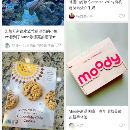
补蛋白好物💪organic valley有机
超滤高蛋白牛奶
喵西西734
2
芝加哥谢德水族馆的漂亮的小鱼
🐟看到了Nimo😁漂亮的珊瑚🪸
热爱生活和自由的轻舞飞扬
3
Moody新品美瞳｜多年没戴美瞳
的新手体验
木易
5