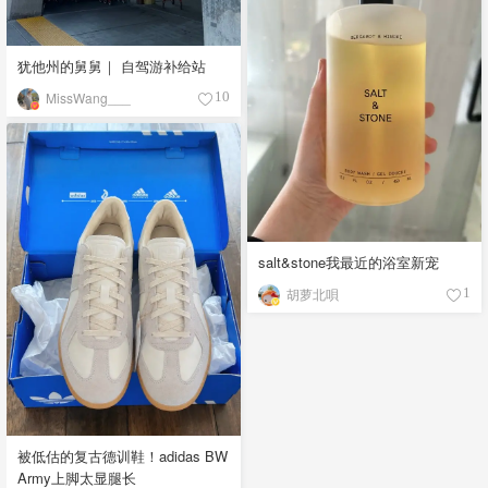
犹他州的舅舅｜ 自驾游补给站
MissWang___
10
salt&stone我最近的浴室新宠
胡萝北唄
1
被低估的复古德训鞋！adidas BW
Army上脚太显腿长