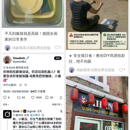
平凡到极致就是高级！德国女画
家的日常美学
鸡妹报喜法国实用信息版
1
☀️ 安全观日食！教你DIY简易投影
仪，绝不伤眼
鸡妹报喜法国实用信息版
1