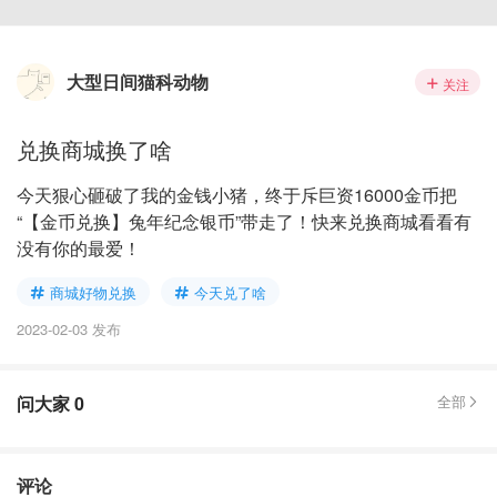
大型日间猫科动物
关注
兑换商城换了啥
今天狠心砸破了我的金钱小猪，终于斥巨资16000金币把
“【金币兑换】兔年纪念银币”带走了！快来兑换商城看看有
没有你的最爱！
商城好物兑换
今天兑了啥
2023-02-03 发布
问大家
0
全部
评论