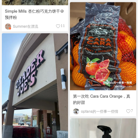
Simple Mills 杏仁粉巧克力饼干🍪
预拌粉
Summer在漂流
11
第一次吃 Cara Cara Orange，真
的好甜
opfans的一些事一些情
7