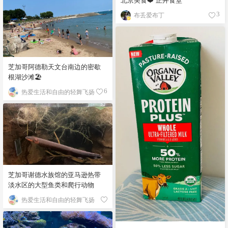
布丢爱布丁
3
芝加哥阿德勒天文台南边的密歇
根湖沙滩🏖️
热爱生活和自由的轻舞飞扬
6
芝加哥谢德水族馆的亚马逊热带
淡水区的大型鱼类和爬行动物
热爱生活和自由的轻舞飞扬