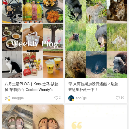
八月生活PLOG｜Kitty·盒马·缺德
🐻 来阿拉斯加没偶遇熊？别急，
舅·茉莉奶白·Costco·Wendy's
来这里补救一下！
maggie
abc個c
2
10