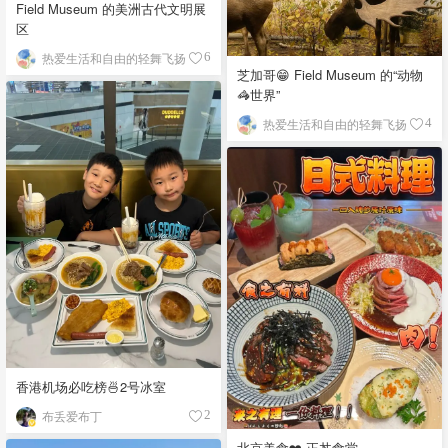
Field Museum 的美洲古代文明展
区
热爱生活和自由的轻舞飞扬
6
芝加哥😁 Field Museum 的“动物
🦓世界”
热爱生活和自由的轻舞飞扬
4
香港机场必吃榜🍜2号冰室
布丢爱布丁
2
北京美食❤️ 正丼食堂