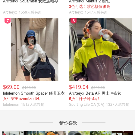
Arc'teryx Squamish 女款连帽衫
Arc'teryx Mantis 2 腰包
3色可选！紫色颜值很高
Arc'teryx
1559人感兴趣
Arc'teryx
1547人感兴趣
7
8
$69.00
$419.94
$128.00
$840.00
lululemon Smooth Spacer 经典卫衣
Arc'teryx Beta AR 男士冲锋衣
女生穿出oversized风
5折！妹子冲s码！
lululemon
1512人感兴趣
Sporting Life CA (CA)
1327人感兴趣
猜你喜欢