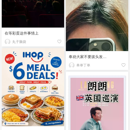
在等彩蛋这件事情上
丸子脑袋
奉劝大家不要拔头发…
单单丁单