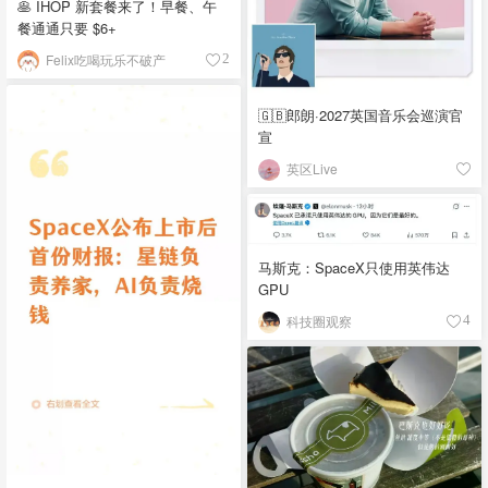
🥞 IHOP 新套餐来了！早餐、午
餐通通只要 $6+
Felix吃喝玩乐不破产
2
🇬🇧郎朗·2027英国音乐会巡演官
宣
英区Live
马斯克：SpaceX只使用英伟达
GPU
科技圈观察
4