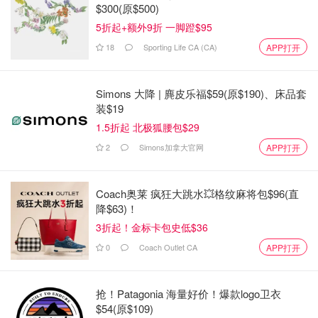
$300(原$500)
5折起+额外9折 一脚蹬$95
18
Sporting Life CA (CA)
APP打开
Simons 大降 | 麂皮乐福$59(原$190)、床品套
装$19
1.5折起 北极狐腰包$29
2
Simons加拿大官网
APP打开
Coach奥莱 疯狂大跳水💥格纹麻将包$96(直
降$63)！
3折起！金标卡包史低$36
0
Coach Outlet CA
APP打开
抢！Patagonia 海量好价！爆款logo卫衣
$54(原$109)