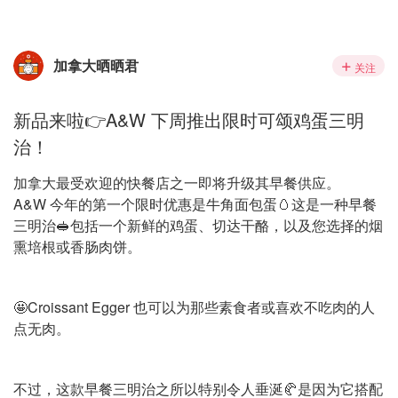
加拿大晒晒君
关注
新品来啦👉A&W 下周推出限时可颂鸡蛋三明
治！
加拿大最受欢迎的快餐店之一即将升级其早餐供应。
A&W 今年的第一个限时优惠是牛角面包蛋🥚这是一种早餐
三明治🥪包括一个新鲜的鸡蛋、切达干酪，以及您选择的烟
熏培根或香肠肉饼。
🤩Croissant Egger 也可以为那些素食者或喜欢不吃肉的人
点无肉。
不过，这款早餐三明治之所以特别令人垂涎🥐是因为它搭配