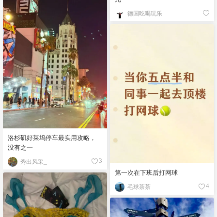
德国吃喝玩乐
洛杉矶好莱坞停车最实用攻略，
没有之一
秀出风采_
3
第一次在下班后打网球
毛球茶茶
4