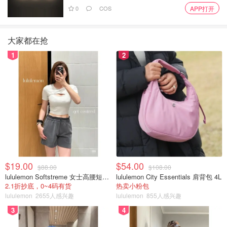
0
COS
APP打开
大家都在抢
1
2
$19.00
$54.00
$88.00
$108.00
lululemon Softstreme 女士高腰短裤 10cm
lululemon City Essentials 肩背包 4L
2.1折抄底，0~4码有货
热卖小粉包
lululemon
2655人感兴趣
lululemon
855人感兴趣
3
4