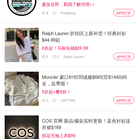
夏促在即，戳我了解详情>>
8
Patagonia
APP打开
Ralph Lauren 折扣区上新补货！经典衬衫
$44.99起
6折起！马标短袖$26.99
3
2
Ralph Lauren
APP打开
Moncler 蒙口针织羽绒服$693(官$1440)码
全，反季囤！
5折起+叠9折！
3
CETTIRE
APP打开
COS 官网 新品/爆款实时更新！蓝色衬衫连
衣裙$169
扭花无袖上衣$99