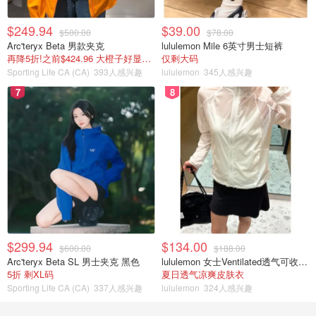
$249.94
$39.00
$500.00
$78.00
Arc'teryx Beta 男款夹克
lululemon Mile 6英寸男士短裤
再降5折!之前$424.96 大橙子好显白 蹲补
仅剩大码
Sporting Life CA (CA)
393人感兴趣
lululemon
345人感兴趣
7
8
$299.94
$134.00
$600.00
$188.00
Arc'teryx Beta SL 男士夹克 黑色
lululemon 女士Ventilated透气可收纳跑步夹克
5折 剩XL码
夏日透气凉爽皮肤衣
Sporting Life CA (CA)
337人感兴趣
lululemon
324人感兴趣