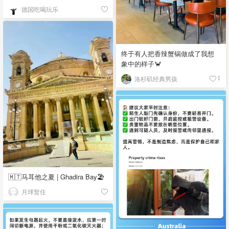
德国吃喝玩乐
终于有人把香辣蟹锅做成了我想
象中的样子🦀
洛杉矶经典男孩
1
🇲🇹马耳他之夏 | Ghadira Bay🏖️
月球暂住