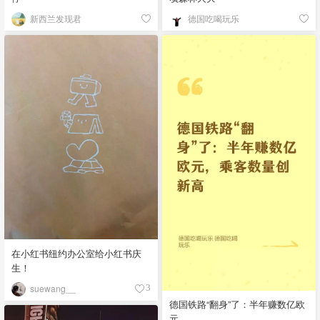
新西兰发现君
德国吃喝玩乐
在小红书纽约办公室给小红书庆
生！
suewang__
3
德国铁路“翻身”了：半年赚数亿欧
元