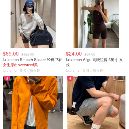
$69.00
$24.00
$128.00
$64.00
lululemon Smooth Spacer 经典卫衣
lululemon Align 高腰短裤 8英寸 女
女生穿出oversized风
款
lululemon
810人感兴趣
lululemon
518人感兴趣
5
6