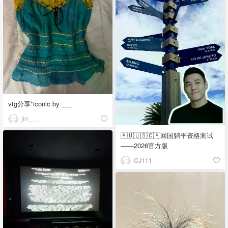
vtg分享*iconic by ___
jin___
🇦🇺🇺🇸🇨🇦回国躺平资格测试
——2026官方版
CJ111