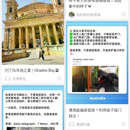
终于有人把香辣蟹锅做成了我想
象中的样子🦀
洛杉矶经典男孩
🇲🇹马耳他之夏 | Ghadira Bay🏖️
月球暂住
澳洲盗贼新套路？利用孩子敲门
踩点！
澳洲印象