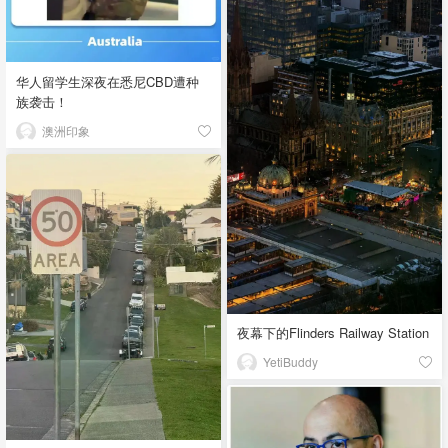
华人留学生深夜在悉尼CBD遭种
族袭击！
澳洲印象
夜幕下的Flinders Railway Station
YetiBuddy