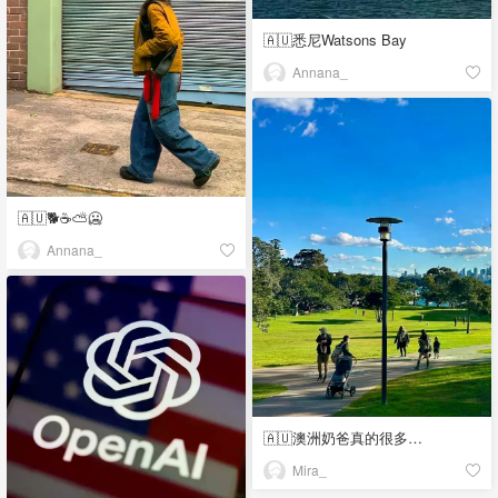
🇦🇺悉尼Watsons Bay
Annana_
🇦🇺🐕☕️⛅️🥶
Annana_
🇦🇺澳洲奶爸真的很多…
Mira_