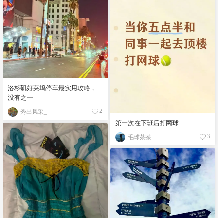
洛杉矶好莱坞停车最实用攻略，
没有之一
秀出风采_
2
第一次在下班后打网球
毛球茶茶
3