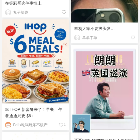
在等彩蛋这件事情上
丸子脑袋
奉劝大家不要拔头发…
单单丁单
🥞 IHOP 新套餐来了！早餐、午
餐通通只要 $6+
Felix吃喝玩乐不破产
1