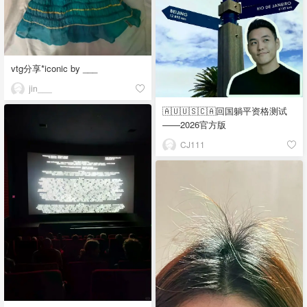
vtg分享*iconic by ___
jin___
🇦🇺🇺🇸🇨🇦回国躺平资格测试
——2026官方版
CJ111