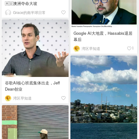
🇦🇺澳洲夺命大坡
Grace的南半球日常
Google AI大地震，Hassabis退居
幕后
湾区早知道
1
谷歌AI核心班底集体出走，Jeff
Dean创业
湾区早知道