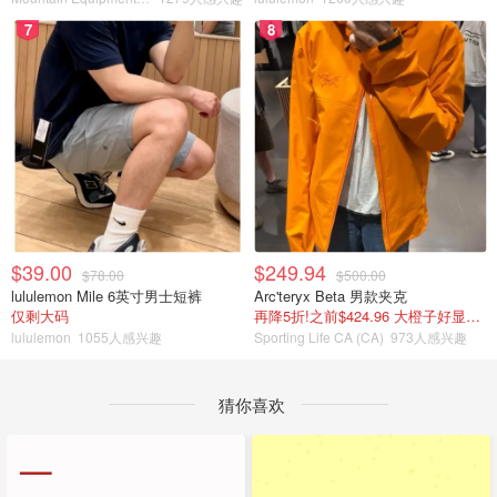
7
8
$39.00
$249.94
$78.00
$500.00
lululemon Mile 6英寸男士短裤
Arc'teryx Beta 男款夹克
仅剩大码
再降5折!之前$424.96 大橙子好显白 蹲补
lululemon
1055人感兴趣
Sporting Life CA (CA)
973人感兴趣
猜你喜欢