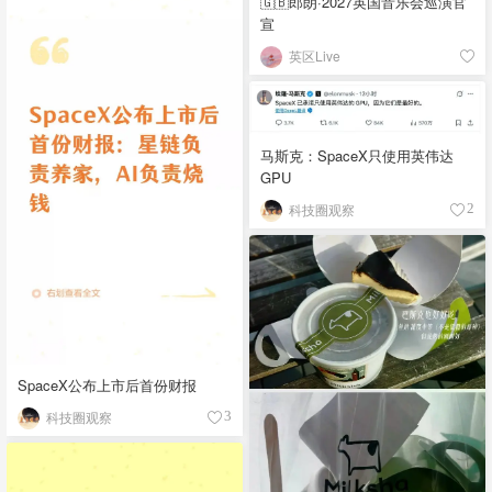
🇬🇧郎朗·2027英国音乐会巡演官
宣
英区Live
马斯克：SpaceX只使用英伟达
GPU
科技圈观察
2
SpaceX公布上市后首份财报
科技圈观察
3