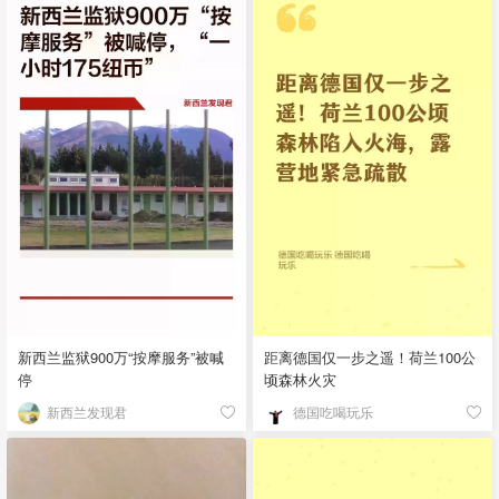
新西兰监狱900万“按摩服务”被喊
距离德国仅一步之遥！荷兰100公
停
顷森林火灾
新西兰发现君
德国吃喝玩乐