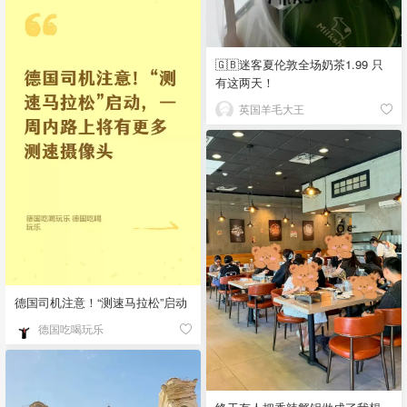
🇬🇧迷客夏伦敦全场奶茶1.99 只
有这两天！
英国羊毛大王
德国司机注意！“测速马拉松”启动
德国吃喝玩乐