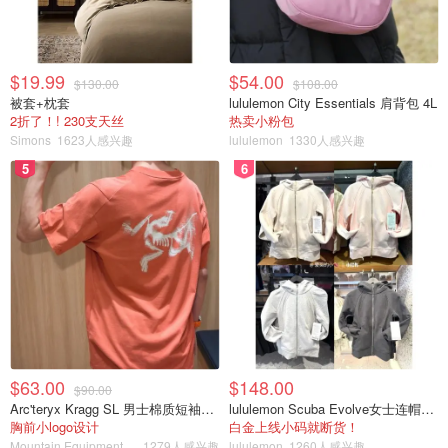
$19.99
$54.00
$130.00
$108.00
被套+枕套
lululemon City Essentials 肩背包 4L
2折了！! 230支天丝
热卖小粉包
Simons
1623人感兴趣
lululemon
1330人感兴趣
5
6
$63.00
$148.00
$90.00
Arc'teryx Kragg SL 男士棉质短袖T恤
lululemon Scuba Evolve女士连帽卫衣 全拉链
胸前小logo设计
白金上线小码就断货！
Mountain Equipment Company
1279人感兴趣
lululemon
1260人感兴趣