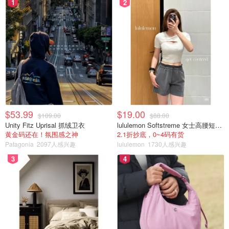
1
2
$53.99
$19.00
$109.00
$88.00
Unity Fitz Uprisal 抓绒卫衣
lululemon Softstreme 女士高腰短裤 10cm
黄金码还在！氛围感之神
2.1折抄底，0~4码有货
Patagonia
2097人感兴趣
lululemon
1730人感兴趣
3
4