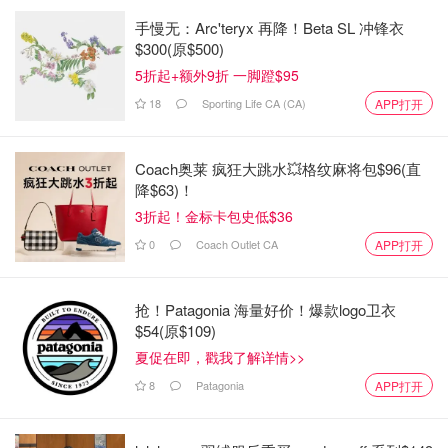
手慢无：Arc'teryx 再降！Beta SL 冲锋衣
$300(原$500)
5折起+额外9折 一脚蹬$95
18
Sporting Life CA (CA)
APP打开
Coach奥莱 疯狂大跳水💥格纹麻将包$96(直
降$63)！
3折起！金标卡包史低$36
0
Coach Outlet CA
APP打开
抢！Patagonia 海量好价！爆款logo卫衣
$54(原$109)
夏促在即，戳我了解详情>>
8
Patagonia
APP打开