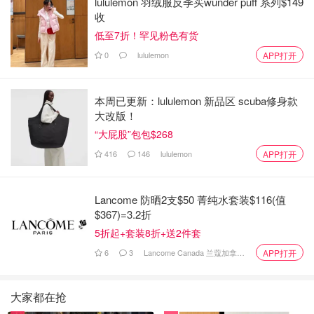
lululemon 羽绒服反季买wunder puff 系列$149
收
低至7折！罕见粉色有货
0
lululemon
APP打开
本周已更新：lululemon 新品区 scuba修身款
大改版！
“大屁股”包包$268
416
146
lululemon
APP打开
Lancome 防晒2支$50 菁纯水套装$116(值
$367)=3.2折
5折起+套装8折+送2件套
6
3
Lancome Canada 兰蔻加拿大官网
APP打开
大家都在抢