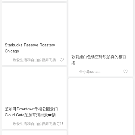
Starbucks Reserve Roastery
Chicago
歌莉娅白色镂空针织衫真的很百
热爱生活和自由的轻舞飞扬
搭
金小希ssicaa
1
芝加哥Downtown千禧公园云门
Cloud Gate芝加哥河街景❤️鳞次
栉比的高楼
热爱生活和自由的轻舞飞扬
1