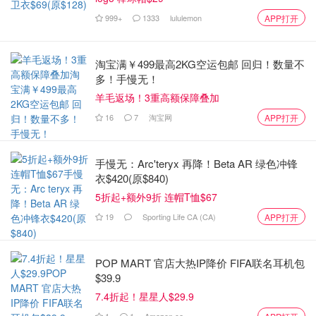
999+
1333
lululemon
APP打开
淘宝满￥499最高2KG空运包邮 回归！数量不
多！手慢无！
羊毛返场！3重高额保障叠加
16
7
淘宝网
APP打开
手慢无：Arc'teryx 再降！Beta AR 绿色冲锋
衣$420(原$840)
5折起+额外9折 连帽T恤$67
19
Sporting Life CA (CA)
APP打开
POP MART 官店大热IP降价 FIFA联名耳机包
$39.9
7.4折起！星星人$29.9
1
1
Amazon.ca