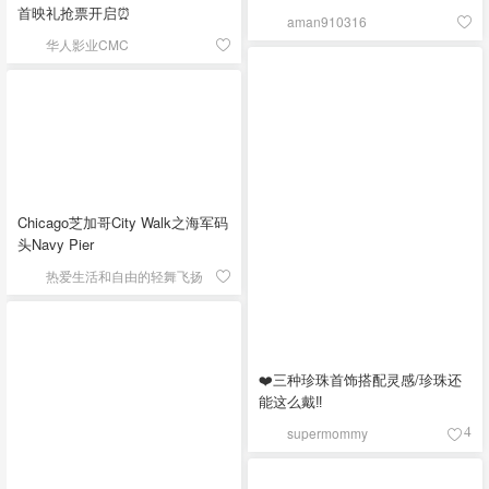
首映礼抢票开启⏰
aman910316
华人影业CMC
Chicago芝加哥City Walk之海军码
头Navy Pier
热爱生活和自由的轻舞飞扬
❤️三种珍珠首饰搭配灵感/珍珠还
能这么戴‼️
supermommy
4