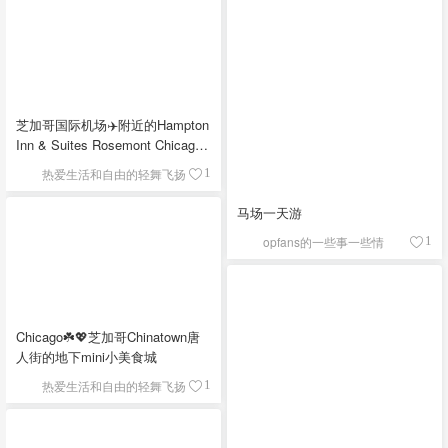
芝加哥国际机场✈️附近的Hampton
Inn & Suites Rosemont Chicago
O'Hare自助早餐
热爱生活和自由的轻舞飞扬
1
马场一天游
opfans的一些事一些情
1
Chicago☘️💖芝加哥Chinatown唐
人街的地下mini小美食城
热爱生活和自由的轻舞飞扬
1