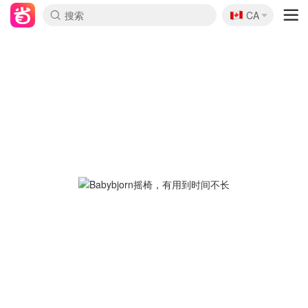
🇨🇦
CA