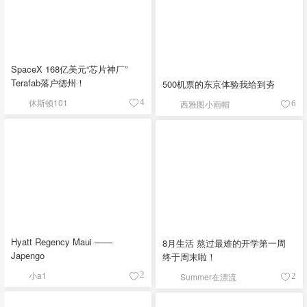
SpaceX 168亿美元“芯片神厂”
Terafab落户德州！
500机票的东京体验我给到夯
休斯顿101
4
西雅图小雨帽
6
Hyatt Regency Maui ——
8月生活 熬过最难的开学第一周
Japengo
终于周末啦！
小a1
2
Summer在漂流
2