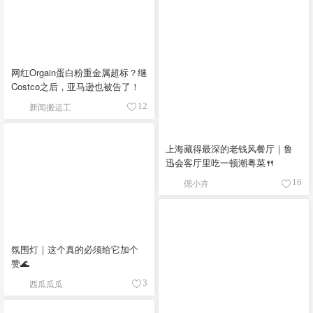
网红Orgain蛋白粉重金属超标？继
Costco之后，亚马逊也被告了！
新闻搬运工
12
上海藏得最深的老钱风餐厅｜鲁
迅会客厅里吃一顿潮粤菜🍴
偲小卉
16
氛围灯｜这个真的必须给它加个
赞🌊
西瓜瓜瓜
3