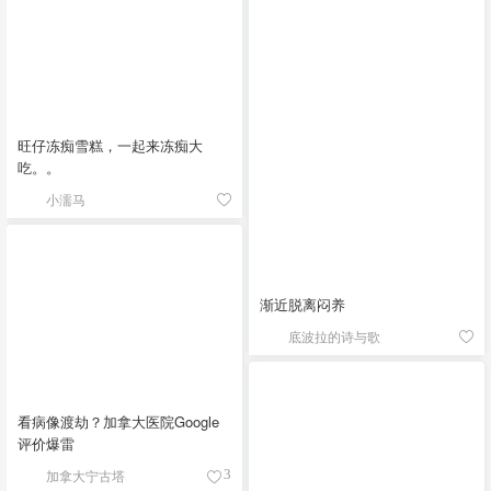
旺仔冻痴雪糕，一起来冻痴大
吃。。
小濡马
渐近脱离闷养
底波拉的诗与歌
看病像渡劫？加拿大医院Google
评价爆雷
加拿大宁古塔
3