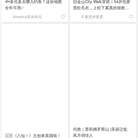
🐟多伦多去哪儿钓鱼？这份地图
旧金山City Walk穿搭｜54岁也爱
全年可用✅
宽松毛衣，上松下紧真的很救比
例
America周末快讯
不要坚持要爱
伦敦｜普莉姆罗斯山 |圣诞迁徙,
风月俏佳人
🇬🇧《八仙！》主创来英国啦！