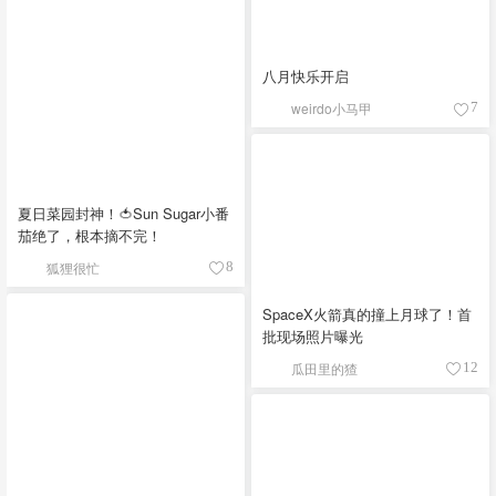
八月快乐开启
weirdo小马甲
7
夏日菜园封神！🍅Sun Sugar小番
茄绝了，根本摘不完！
狐狸很忙
8
SpaceX火箭真的撞上月球了！首
批现场照片曝光
瓜田里的猹
12