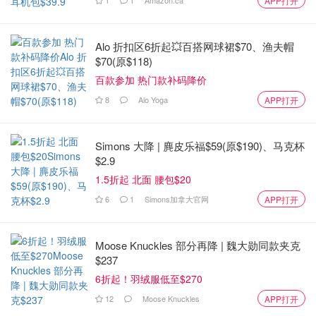
APP打开
Alo 折扣区6折起💥百搭网球裙$70、渔夫帽
$70(原$118)
百款参加 热门款补码降价
8
Alo Yoga
APP打开
Simons 大降 | 麂皮乐福$59(原$190)、马克杯
$2.9
1.5折起 北面 腰包$20
6
1
Simons加拿大官网
APP打开
Moose Knuckles 部分再降 | 魏大勋同款夹克
$237
6折起！羽绒服低至$270
12
Moose Knuckles
APP打开