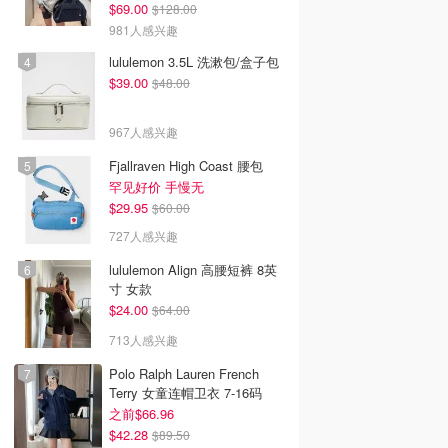
$69.00
$128.00
981人感兴趣
lululemon 3.5L 洗漱包/盒子包
$39.00
$48.00
967人感兴趣
Fjallraven High Coast 腰包
罕见好价 手慢无
$29.95
$60.00
727人感兴趣
lululemon Align 高腰短裤 8英
寸 女款
$24.00
$64.00
713人感兴趣
Polo Ralph Lauren French
Terry 女童连帽卫衣 7-16码
之前$66.96
$42.28
$89.50