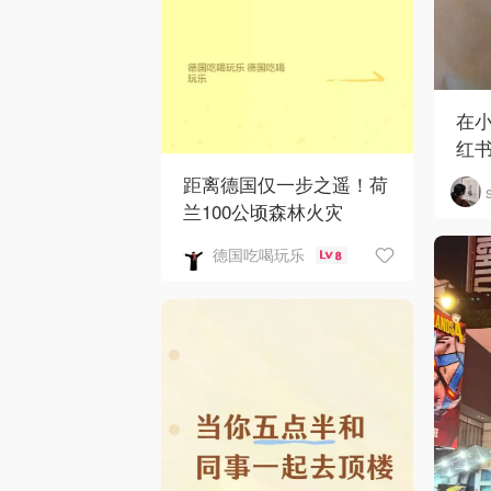
在
红
距离德国仅一步之遥！荷
兰100公顷森林火灾
德国吃喝玩乐
8