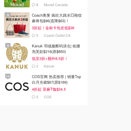
8
Murad Canada
Coach奥莱 疯狂大跳水💥格纹
麻将包$96(直降$63)！
3折起！金标卡包史低$36
0
Coach Outlet CA
Kanuk 羽绒服断码清仓| 收腰
泡芙款$216(原$850)
低至3折+额外8.5折！
0
Kanuk
COS官网 热卖推荐 | 销量Top
白月光裙$67(原$169)
4折起 亚麻T恤$34.5
0
COS