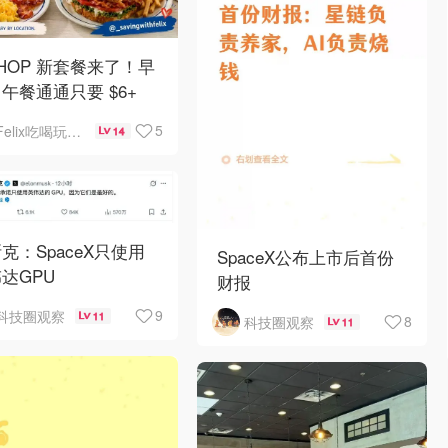
 IHOP 新套餐来了！早
午餐通通只要 $6+
5
Felix吃喝玩乐不破产
14
克：SpaceX只使用
SpaceX公布上市后首份
达GPU
财报
9
科技圈观察
11
8
科技圈观察
11