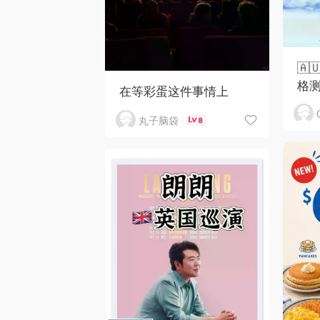
🇦
格测
在等彩蛋这件事情上
丸子脑袋
8