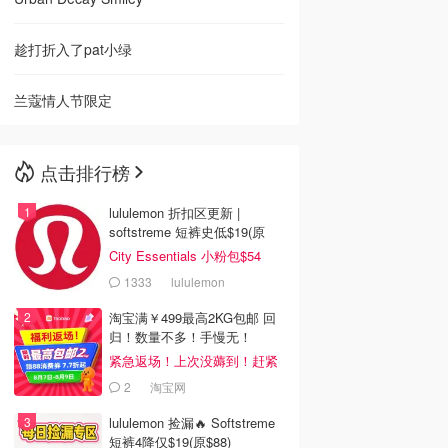
趁打折入了pat小绿
兰蔻情人节限定
点击排行榜
lululemon 折扣区更新 |
softstreme 短裤史低$19(原
$88)
City Essentials 小粉包$54
1333
lululemon
淘宝满￥499最高2KG包邮 回
归！数量不多！手慢无！
紧急返场！上次没薅到！赶紧
冲
2
淘宝网
lululemon 捡漏🔥 Softstreme
短裤4降仅$19(原$88)