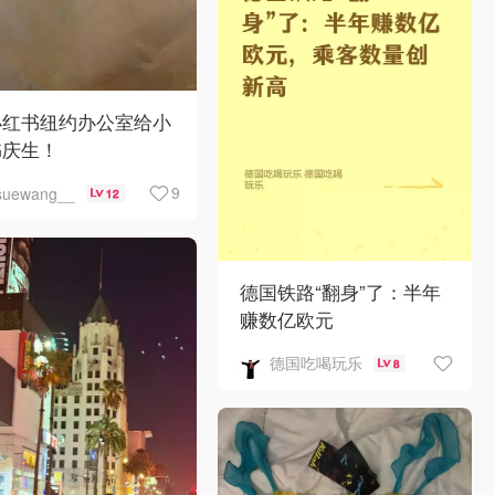
小红书纽约办公室给小
书庆生！
9
suewang__
12
德国铁路“翻身”了：半年
赚数亿欧元
德国吃喝玩乐
8