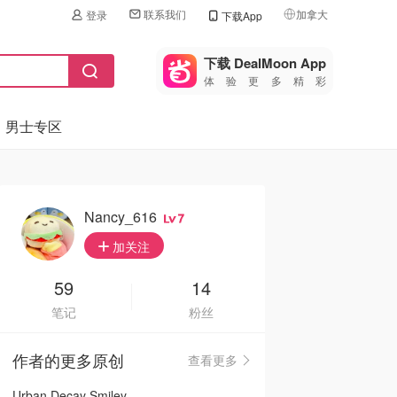
联系我们
加拿大
登录
下载App
🇺🇸
美国
下载 DealMoon App
体验更多精彩
🇨🇳
中国
男士专区
🇨🇦
加拿大
🇬🇧
英国
🇩🇪
德国
Nancy_616
7
🇫🇷
加关注
法国
🇮🇹
59
14
意大利
笔记
粉丝
🇦🇺
澳洲
作者的更多原创
查看更多
🇳🇿
新西兰
Urban Decay Smiley