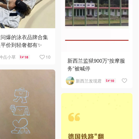
被问爆的泳衣品牌合集
从平价到轻奢都有✨
10
种点小草
16
新西兰监狱900万“按摩服
务”被喊停
新西兰发现君
10