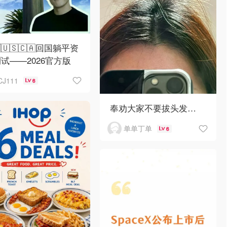
🇺🇺🇸🇨🇦回国躺平资
试——2026官方版
CJ111
6
奉劝大家不要拔头发…
单单丁单
6