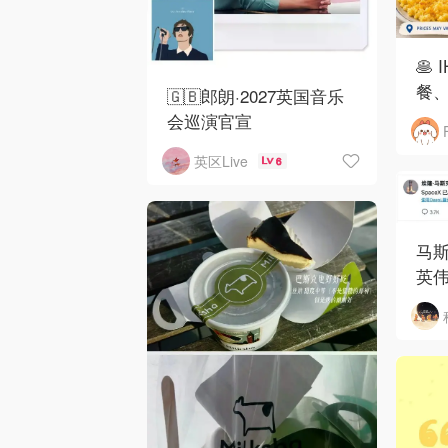
🥞
餐、
🇬🇧郎朗·2027英国音乐
会巡演官宣
英区Live
6
马斯
英伟