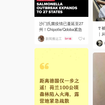
沙门氏菌疫情已蔓延至27
👙
州！Chipotle/Qdoba紧急
｜
下架辣椒
4
新闻搬运工
15