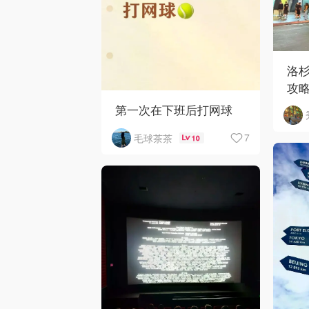
洛
攻
第一次在下班后打网球
7
毛球茶茶
10