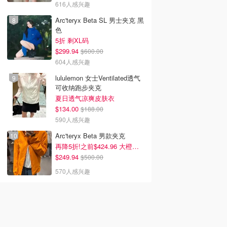
616人感兴趣
Arc'teryx Beta SL 男士夹克 黑
色
5折 剩XL码
$299.94
$600.00
604人感兴趣
lululemon 女士Ventilated透气
可收纳跑步夹克
夏日透气凉爽皮肤衣
$134.00
$188.00
590人感兴趣
Arc'teryx Beta 男款夹克
再降5折!之前$424.96 大橙子好显白 蹲补
$249.94
$500.00
570人感兴趣