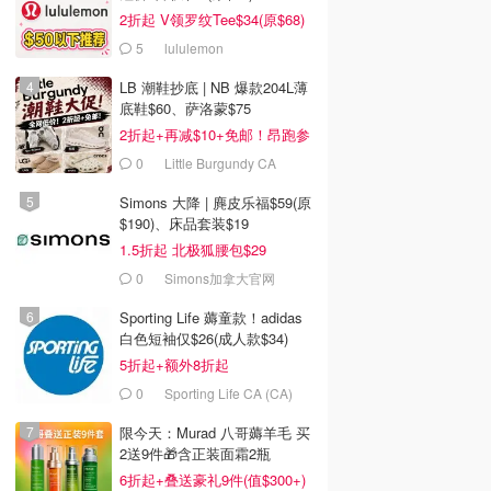
2折起 V领罗纹Tee$34(原$68)
5
lululemon
LB 潮鞋抄底 | NB 爆款204L薄
底鞋$60、萨洛蒙$75
2折起+再减$10+免邮！昂跑参
加
0
Little Burgundy CA
(CA）
Simons 大降 | 麂皮乐福$59(原
$190)、床品套装$19
1.5折起 北极狐腰包$29
0
Simons加拿大官网
Sporting Life 薅童款！adidas
白色短袖仅$26(成人款$34)
5折起+额外8折起
0
Sporting Life CA (CA)
限今天：Murad 八哥薅羊毛 买
2送9件🎁含正装面霜2瓶
6折起+叠送豪礼9件(值$300+)