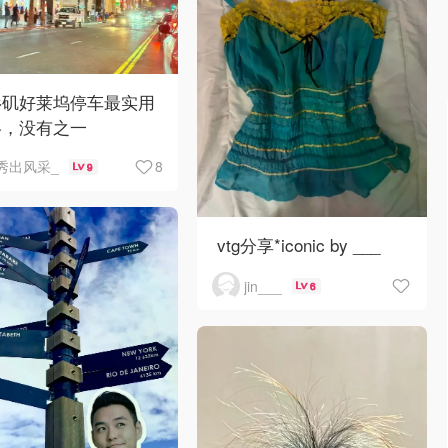
杉矶好莱坞停车最实用
略，没有之一
8
秀出风采_
9
vtg分享*iconic by ___
jin___
6