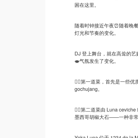
困在这里。
随着时钟接近午夜⏰随着晚
灯光和节奏的变化。
DJ 登上舞台，就在高耸的
🍣气氛发生了变化。
👉🏻第一道菜，首先是一些优
gochujang。
👉🏻第二道菜由 Luna cevic
墨西哥胡椒大石——一种非常均
Yoka Luna 位于 1234 de l