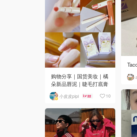
Taco
购物分享｜国货美妆｜橘
朵新品唇泥｜睫毛打底膏
｜日韩小物｜眼线笔｜美
10
小皮皮pipi
22
甲DIY💅