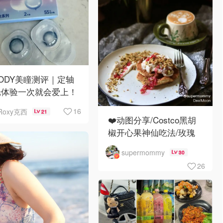
ODY美瞳测评｜定轴
光体验一次就会爱上！
16
Roxy克西
21
❤️动图分享/Costco黑胡
椒开心果神仙吃法/玫瑰
全蛋松饼配黑胡椒开心果
supermommy
30
碎太惊艳😍
26