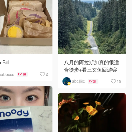
 Bell
八月的阿拉斯加真的很适
合徒步+看三文鱼回游😬
2
aabbccc
16
19
abc個c
21