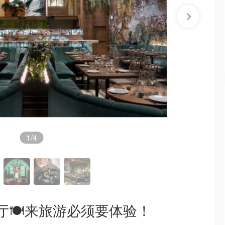
1
/4
厅🍽来旅游必须要体验！