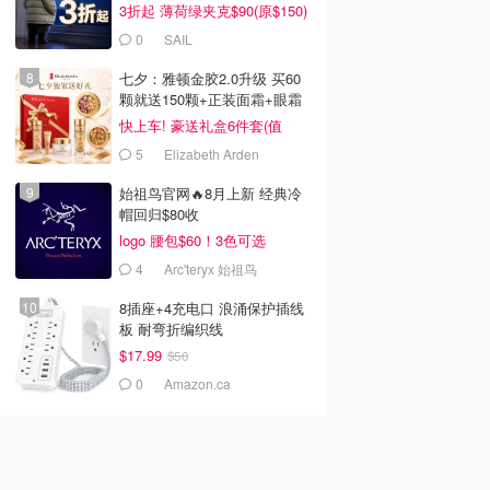
3折起 薄荷绿夹克$90(原$150)
0
SAIL
七夕：雅顿金胶2.0升级 买60
颗就送150颗+正装面霜+眼霜
快上车! 豪送礼盒6件套(值
$596)
5
Elizabeth Arden
始祖鸟官网🔥8月上新 经典冷
帽回归$80收
logo 腰包$60！3色可选
4
Arc'teryx 始祖鸟
8插座+4充电口 浪涌保护插线
板 耐弯折编织线
$17.99
$50
0
Amazon.ca