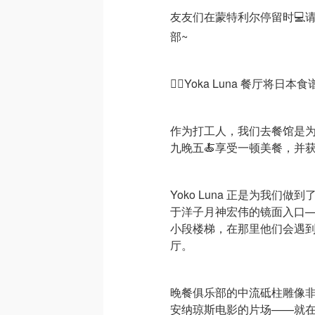
友友们在蒙特利尔停留时💻
部~
👉🏻Yoka Luna 餐厅
作为打工人，我们去餐馆是
九晚五🍝享受一顿美餐，并
Yoko Luna 正是为我
于洋子月神宏伟的镜面入口—
小段楼梯，在那里他们会遇到
厅。
晚餐俱乐部的中流砥柱雕像
安纳琼斯电影的片场——就在