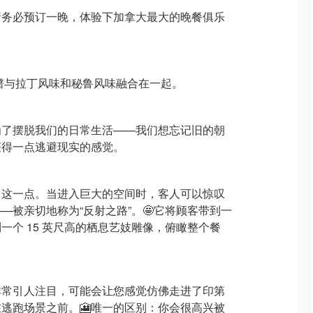
请务必预订一晚，体验下加拿大最大的晚餐俱乐
将日本食谱与拉丁风味和秘鲁风味融合在一起。
为了摆脱我们的日常生活——我们想忘记旧的朝
获得一点逃避现实的感觉。
们做到了这一点。当进入巨大的空间时，客人可以惊叹
—被亲切地称为“反射之路”。🤩它将顾客带到一
一个 15 英尺高的栖息艺妓雕像，俯瞰整个餐
非常引人注目，可能会让您感觉仿佛走进了印第
逃跑场景之前。🎦唯一的区别：你会很高兴被