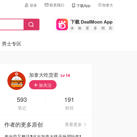
联系我们
加拿大
登录
下载App
🇺🇸
美国
下载 DealMoon App
体验更多精彩
🇨🇳
中国
男士专区
🇨🇦
加拿大
🇬🇧
英国
🇩🇪
德国
加拿大吃货君
14
🇫🇷
加关注
法国
🇮🇹
593
191
意大利
笔记
粉丝
🇦🇺
澳洲
作者的更多原创
查看更多
🇳🇿
新西兰
麦当劳又整活❓这次加拿大终于扬眉吐气❗️