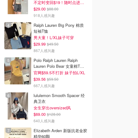
不定时变回$19！随时点进来看
$29.00
$88.00
918人感兴趣
Ralph Lauren Big Pony 棉质
短袖T恤
男大童！L/XL妹子可穿
$29.99
$49.50
867人感兴趣
Polo Ralph Lauren Ralph
Lauren Polo Bear 女童棉T恤
染色 1件
官网$59.5不打折 妹子拍L/XL
$39.56
$59.50
667人感兴趣
lululemon Smooth Spacer 经
典卫衣
女生穿出oversized风
$69.00
$128.00
640人感兴趣
Elizabeth Arden 新版抗老金胶
精华60颗