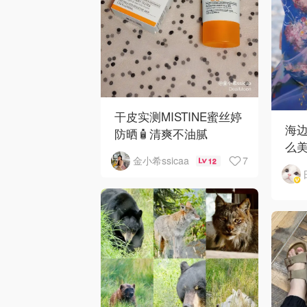
干皮实测MISTINE蜜丝婷
海
防晒🧴清爽不油腻
么
7
金小希ssicaa
12