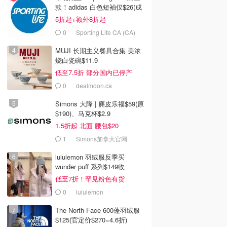
款！adidas 白色短袖仅$26(成
人款$34)
5折起+额外8折起
0
Sporting Life CA (CA)
MUJI 长期主义餐具合集 美浓
烧白瓷碗$11.9
低至7.5折 部分国内已停产
0
dealmoon.ca
Simons 大降 | 麂皮乐福$59(原
$190)、马克杯$2.9
1.5折起 北面 腰包$20
1
Simons加拿大官网
lululemon 羽绒服反季买
wunder puff 系列$149收
低至7折！罕见粉色有货
0
lululemon
The North Face 600蓬羽绒服
$125(官定价$270=4.6折)