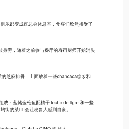
餐俱乐部变成夜总会休息室，食客们欣然接受了
艺妓身旁，随着之前参与餐厅的寿司厨师开始消失
质的芝麻排骨，上面放着一些chancaca糖浆和
he 组成：蓝鳍金枪鱼配柚子 leche de tigre 和一些
衡的菜👍🏻会让秘鲁人感到自豪。
a Montagne，Club Le CINQ 的旧址，