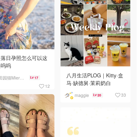
边落日孕照怎么可以这
美呜呜
八月生活PLOG｜Kitty·盒
田园猫MierCat
17
马·缺德舅·茉莉奶白
12
·Costco·Wendy's
33
maggie
20