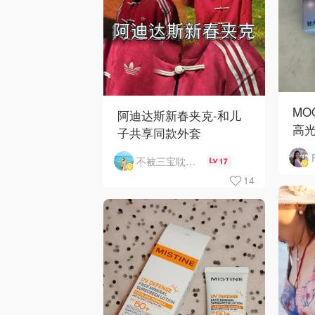
MO
阿迪达斯新春夹克-和儿
高
子共享同款外套
不被三宝耽误的妈
17
14