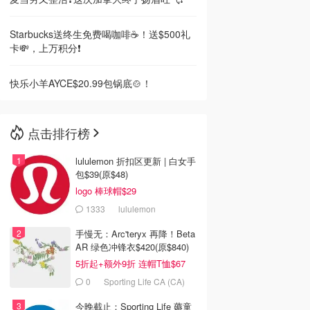
Starbucks送终生免费喝咖啡☕️！送$500礼
卡💸，上万积分❗️
快乐小羊AYCE$20.99包锅底🍲！
点击排行榜
lululemon 折扣区更新 | 白女手
包$39(原$48)
logo 棒球帽$29
1333
lululemon
手慢无：Arc'teryx 再降！Beta
AR 绿色冲锋衣$420(原$840)
5折起+额外9折 连帽T恤$67
0
Sporting Life CA (CA)
今晚截止：Sporting Life 薅童