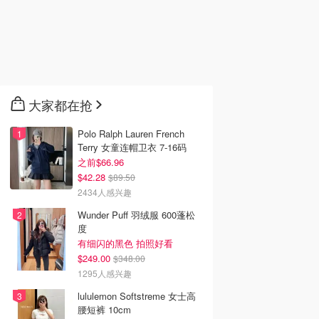
大家都在抢
Polo Ralph Lauren French
Terry 女童连帽卫衣 7-16码
之前$66.96
$42.28
$89.50
2434人感兴趣
Wunder Puff 羽绒服 600蓬松
度
有细闪的黑色 拍照好看
$249.00
$348.00
1295人感兴趣
lululemon Softstreme 女士高
腰短裤 10cm