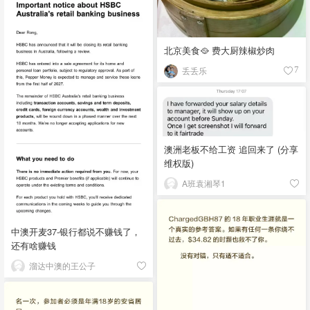
北京美食🥘 费大厨辣椒炒肉
丢丢乐
7
澳洲老板不给工资 追回来了 (分享
维权版)
A班袁湘琴1
中澳开麦37-银行都说不赚钱了，
还有啥赚钱
溜达中澳的王公子