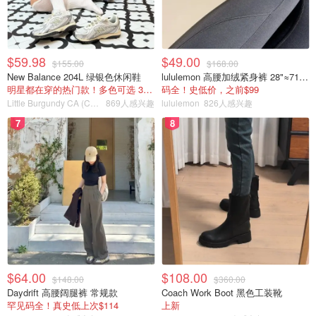
$59.98
$49.00
$155.00
$168.00
New Balance 204L 绿银色休闲鞋
lululemon 高腰加绒紧身裤 28"≈71cm 5个口袋
明星都在穿的热门款！多色可选 3.8折
码全！史低价，之前$99
Little Burgundy CA (CA）
869人感兴趣
lululemon
826人感兴趣
7
8
$64.00
$108.00
$148.00
$360.00
Daydrift 高腰阔腿裤 常规款
Coach Work Boot 黑色工装靴
罕见码全！真史低上次$114
上新