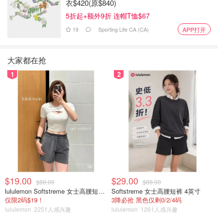
衣$420(原$840)
5折起+额外9折 连帽T恤$67
19
Sporting Life CA (CA)
APP打开
大家都在抢
1
2
$19.00
$29.00
$88.00
$88.00
lululemon Softstreme 女士高腰短裤 10cm
Softstreme 女士高腰短裤 4英寸
仅限2码$19！
3降必抢 黑色仅剩0/2/4码
lululemon
2251人感兴趣
lululemon
1261人感兴趣