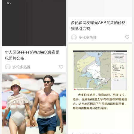
多伦多网友曝光APP买菜的价格
猫腻引共鸣
多伦多热推
华人区Steeles&WardenX侵案嫌
犯照片公布！
多伦多热推