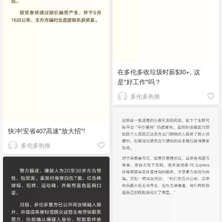
在多伦多收垃圾时薪$30+, 这
是"好工作"吗？
多伦多热推
快冲!安省407高速"放大招"!
多伦多热推