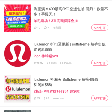
淘宝满￥499最高2KG空运包邮 回归！数量不
多！手慢无！
羊毛返场！3重高额保障叠加
12
7
淘宝网
APP打开
lululemon 折扣区更新 | softstreme 短裤史低
$19(原$88)
logo 棒球帽$29
999+
1333
lululemon
APP打开
lululemon 捡漏🔥 Softstreme 短裤4降仅
$19(原$88)
2折起 V领罗纹Tee$34(原$68)
24
5
lululemon
APP打开