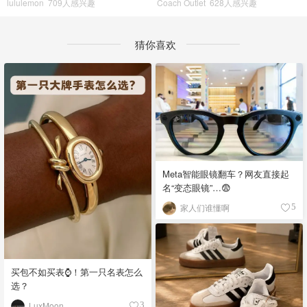
lululemon
709人感兴趣
Coach Outlet
628人感兴趣
猜你喜欢
Meta智能眼镜翻车？网友直接起
名“变态眼镜”…😨
家人们谁懂啊
5
买包不如买表⌚️！第一只名表怎么
选？
LuxMoon
3