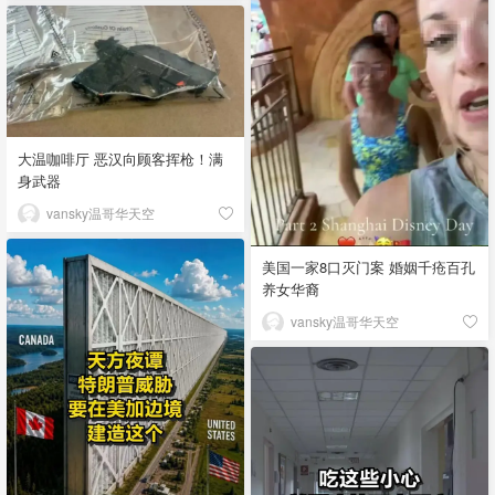
大温咖啡厅 恶汉向顾客挥枪！满
身武器
vansky温哥华天空
美国一家8口灭门案 婚姻千疮百孔
养女华裔
vansky温哥华天空