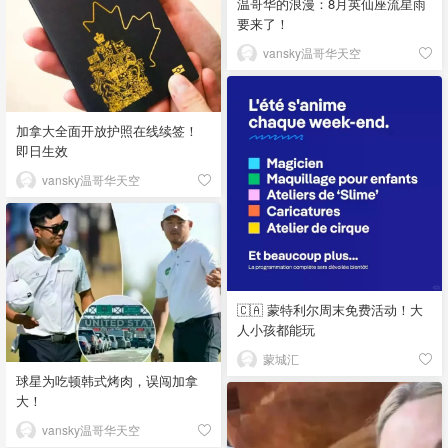
温哥华的浪漫：8月英仙座流星雨
要来了！
vansky温哥华天空
加拿大全面开放护照在线续签！
即日生效
vansky温哥华天空
🇨🇦 蒙特利尔周末免费活动！大
人小孩都能玩
蒙城汇
球星为吃顿韩式烤肉，误闯加拿
大！
vansky温哥华天空