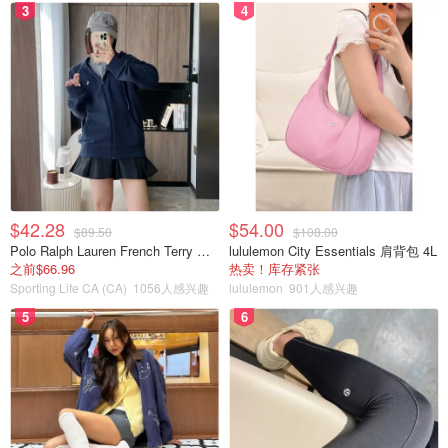
3
4
$42.28
$54.00
$89.50
$108.00
Polo Ralph Lauren French Terry 女童连帽卫衣 7-16码
lululemon City Essentials 肩背包 4L
之前$66.96
热卖！库存紧张
Sporting Life CA (CA)
1056人感兴趣
lululemon
901人感兴趣
5
6