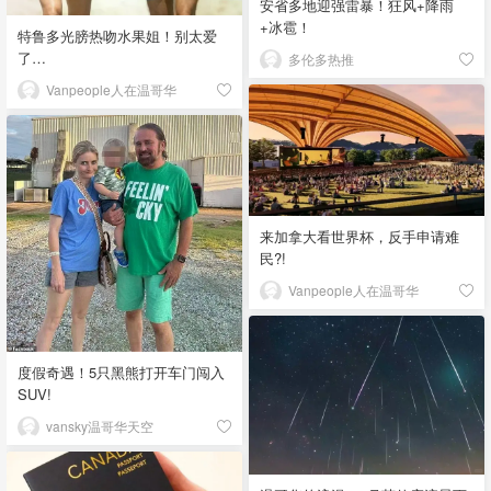
安省多地迎强雷暴！狂风+降雨
+冰雹！
特鲁多光膀热吻水果姐！别太爱
了…
多伦多热推
Vanpeople人在温哥华
来加拿大看世界杯，反手申请难
民?!
Vanpeople人在温哥华
度假奇遇！5只黑熊打开车门闯入
SUV!
vansky温哥华天空