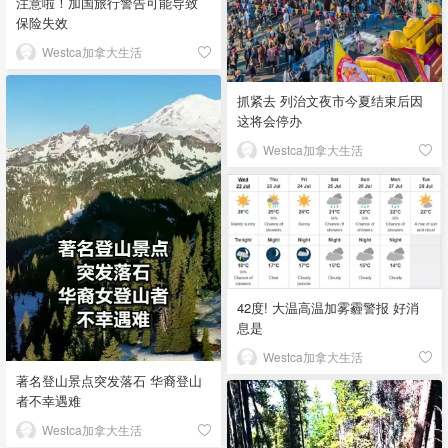
注意啦！加国旅行警告可能导致
保险失效
Westca加拿大生活
抓紧去 列治文夜市今夏结束后因
这将会停办
Westca加拿大生活
42度! 大温高温加雾霾警报 好消
息是
Westca加拿大生活
著名登山景点突发落石 华裔登山
者不幸遇难
Westca加拿大生活