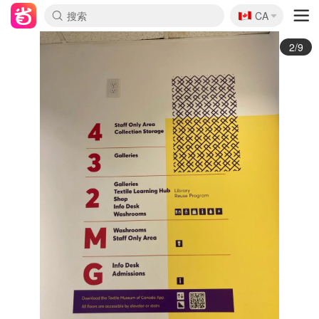
🇨🇦
CA
3/9