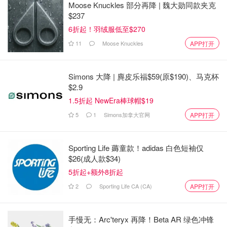
Moose Knuckles 部分再降 | 魏大勋同款夹克
$237
6折起！羽绒服低至$270
11
Moose Knuckles
APP打开
Simons 大降 | 麂皮乐福$59(原$190)、马克杯
$2.9
1.5折起 NewEra棒球帽$19
5
1
Simons加拿大官网
APP打开
Sporting Life 薅童款！adidas 白色短袖仅
$26(成人款$34)
5折起+额外8折起
2
Sporting Life CA (CA)
APP打开
手慢无：Arc'teryx 再降！Beta AR 绿色冲锋