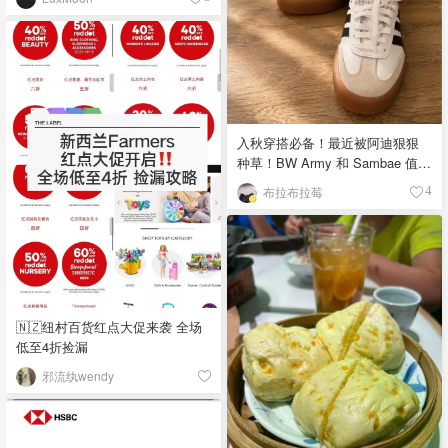
入秋穿搭必备！最近被阿迪狠狠
种草！BW Army 和 Sambae 值得
拥有！
布拉布拉莓
4
🇳🇿纽村百货红点大促来袭 全场
低至4折捡漏
邪流纨wendy