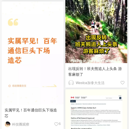
出现反转！班夫熊追人上头条 游
客麻烦了
Westca加拿大生活
实属罕见！百年通信巨头下场造
芯
科技圈观察
6