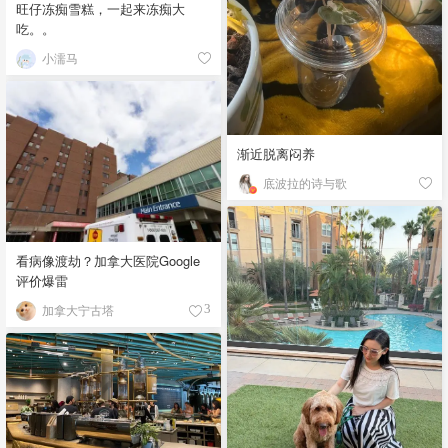
旺仔冻痴雪糕，一起来冻痴大
吃。。
小濡马
渐近脱离闷养
底波拉的诗与歌
看病像渡劫？加拿大医院Google
评价爆雷
加拿大宁古塔
3