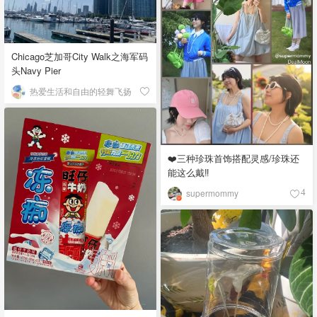
Chicago芝加哥City Walk之海军码
头Navy Pier
热爱生活和自由的轻舞飞扬
❤️三种珍珠首饰搭配灵感/珍珠还
能这么戴‼️
supermommy
4