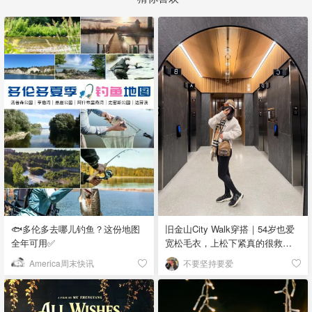
🐟多伦多去哪儿钓鱼？这份地图
旧金山City Walk穿搭｜54岁也爱
全年可用✅
宽松毛衣，上松下紧真的很救比
例
America周末快讯
不要坚持要爱