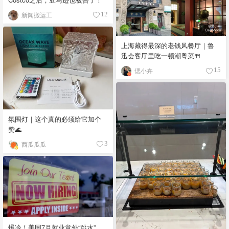
新闻搬运工
12
上海藏得最深的老钱风餐厅｜鲁
迅会客厅里吃一顿潮粤菜🍴
偲小卉
15
氛围灯｜这个真的必须给它加个
赞🌊
西瓜瓜瓜
3
爆冷！美国7月就业意外“跳水”，