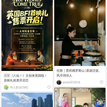
伦敦｜普莉姆罗斯山 |圣诞迁徙,
风月俏佳人
🇬🇧《八仙！》主创来英国啦！
首映礼抢票开启⏰
aman910316
华人影业CMC