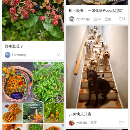
周五晚餐：一张薄底Pizza就搞定
opfans的一些事一些情
2
野生黑莓？
Lovemay
八月快乐开启
weirdo小马甲
7