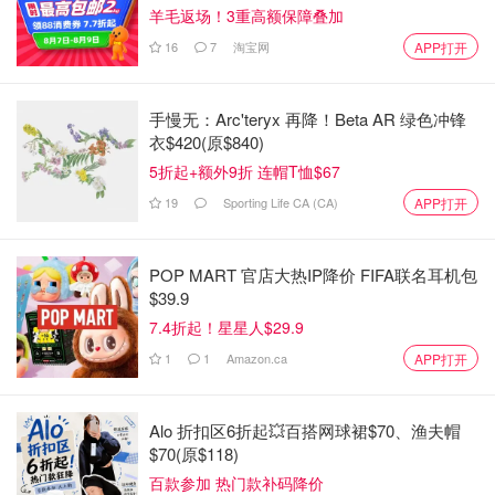
羊毛返场！3重高额保障叠加
16
7
淘宝网
APP打开
手慢无：Arc'teryx 再降！Beta AR 绿色冲锋
衣$420(原$840)
5折起+额外9折 连帽T恤$67
19
Sporting Life CA (CA)
APP打开
POP MART 官店大热IP降价 FIFA联名耳机包
$39.9
7.4折起！星星人$29.9
1
1
Amazon.ca
APP打开
Alo 折扣区6折起💥百搭网球裙$70、渔夫帽
$70(原$118)
百款参加 热门款补码降价