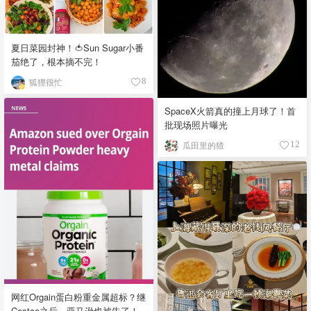
夏日菜园封神！🍅Sun Sugar小番
茄绝了，根本摘不完！
狐狸很忙
8
SpaceX火箭真的撞上月球了！首
批现场照片曝光
瓜田里的猹
12
网红Orgain蛋白粉重金属超标？继
Costco之后，亚马逊也被告了！