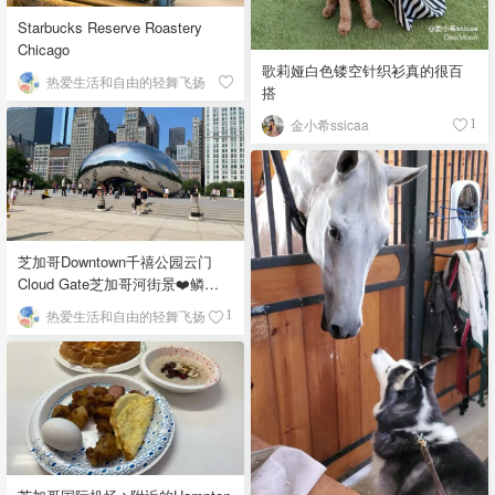
Starbucks Reserve Roastery
Chicago
歌莉娅白色镂空针织衫真的很百
热爱生活和自由的轻舞飞扬
搭
金小希ssicaa
1
芝加哥Downtown千禧公园云门
Cloud Gate芝加哥河街景❤️鳞次
栉比的高楼
热爱生活和自由的轻舞飞扬
1