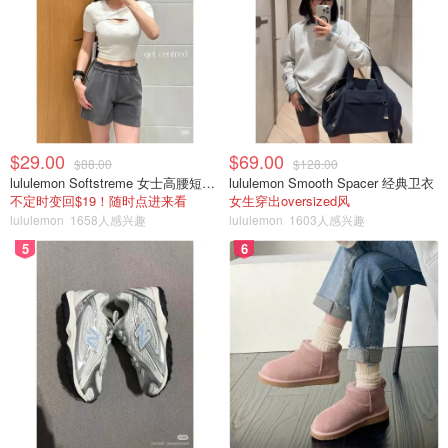
$29.00
$69.00
$88.00
$128.00
lululemon Softstreme 女士高腰短裤 10cm
lululemon Smooth Spacer 经典卫衣
不定时变回$19！随时点进来看
女生穿出oversized风
lululemon
1658人感兴趣
lululemon
1603人感兴趣
5
6