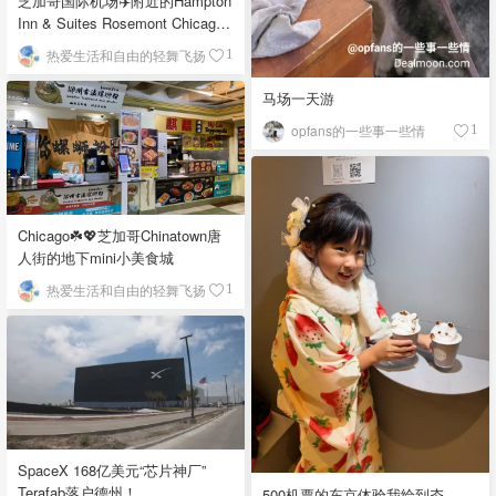
芝加哥国际机场✈️附近的Hampton
Inn & Suites Rosemont Chicago
O'Hare自助早餐
热爱生活和自由的轻舞飞扬
1
马场一天游
opfans的一些事一些情
1
Chicago☘️💖芝加哥Chinatown唐
人街的地下mini小美食城
热爱生活和自由的轻舞飞扬
1
SpaceX 168亿美元“芯片神厂”
Terafab落户德州！
500机票的东京体验我给到夯