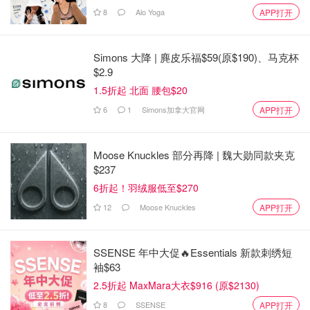
8
Alo Yoga
APP打开
Simons 大降 | 麂皮乐福$59(原$190)、马克杯
$2.9
1.5折起 北面 腰包$20
6
1
Simons加拿大官网
APP打开
Moose Knuckles 部分再降 | 魏大勋同款夹克
$237
6折起！羽绒服低至$270
12
Moose Knuckles
APP打开
SSENSE 年中大促🔥Essentials 新款刺绣短
袖$63
2.5折起 MaxMara大衣$916 (原$2130)
8
SSENSE
APP打开