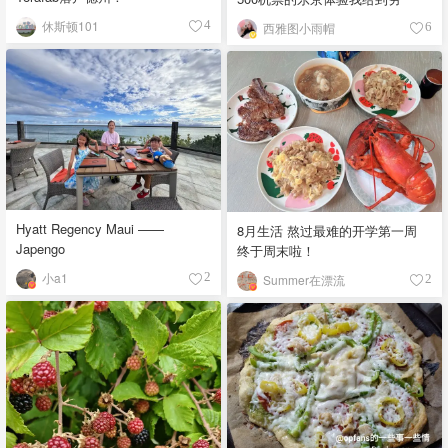
休斯顿101
4
西雅图小雨帽
6
Hyatt Regency Maui ——
8月生活 熬过最难的开学第一周
Japengo
终于周末啦！
小a1
2
Summer在漂流
2