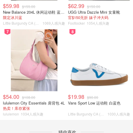
$59.98
$62.99
$155.00
$150.00
New Balance 204L 休闲运动鞋 蓝银色
UGG Ultra Dazzle Mini 女童靴
限定冰川蓝
官$150无折 妹子冲大码
Little Burgundy CA (CA）
1069人感兴趣
Footlocker
1054人感兴趣
7
8
$54.00
$19.98
$108.00
$90.00
lululemon City Essentials 肩背包 4L
Vans Sport Low 运动鞋 白蓝色
热卖！库存紧张
lululemon
1034人感兴趣
Little Burgundy CA (CA）
1030人感兴趣
猜你喜欢