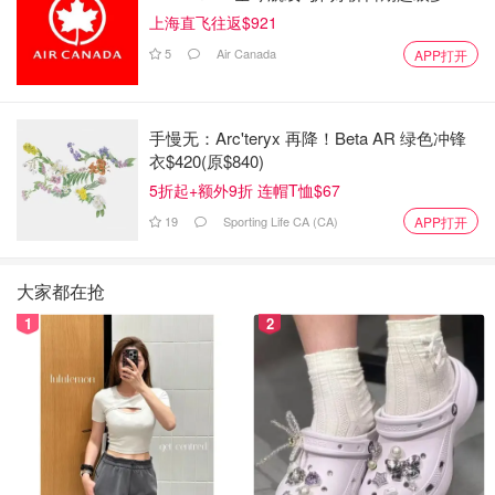
上海直飞往返$921
5
Air Canada
APP打开
手慢无：Arc'teryx 再降！Beta AR 绿色冲锋
衣$420(原$840)
5折起+额外9折 连帽T恤$67
19
Sporting Life CA (CA)
APP打开
大家都在抢
1
2