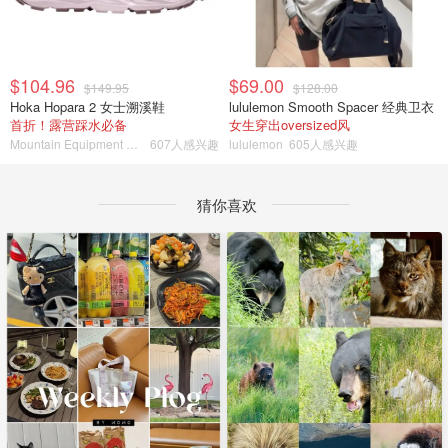
$104.96
$69.00
$149.95
$128.00
Hoka Hopara 2 女士溯溪鞋
lululemon Smooth Spacer 经典卫衣
首折！露营踩水必备
女生穿出oversized风
Mountain Equipment Company
607人感兴趣
lululemon
605人感兴趣
猜你喜欢