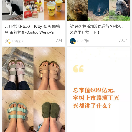
八月生活PLOG｜Kitty·盒马·缺德
🐻 来阿拉斯加没偶遇熊？别急，
舅·茉莉奶白·Costco·Wendy's
来这里补救一下！
maggie
abc個c
4
17