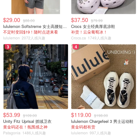
$29.00
$37.50
$88.00
$79.99
lululemon Softstreme 女士高腰短裤 10cm
Crocs 女士经典厚底凉鞋
不定时变回$19！随时点进来看
补货！云朵葡萄冰！
lululemon
2072人感兴趣
Crocs.ca
1749人感兴趣
3
4
$53.99
$119.00
$109.00
$198.00
Unity Fitz Uprisal 抓绒卫衣
lululemon Chargefeel 3 男士运动鞋
黄金码还在！氛围感之神
黄金码都有货
Patagonia
1486人感兴趣
lululemon
997人感兴趣