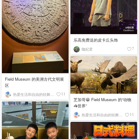
乐高免费送的皮卡丘头饰
咖妃君
7
Field Museum 的美洲古代文明展
区
热爱生活和自由的轻舞飞扬
11
芝加哥😁 Field Museum 的“动物
🦓世界”
热爱生活和自由的轻舞飞扬
11