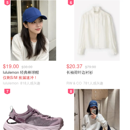
5
6
$19.00
$20.37
$38.00
$79.90
lululemon 经典棒球帽
长袖荷叶边衬衫
仅剩S/M 捡漏速冲！
lululemon
818人感兴趣
RW & CO
781人感兴趣
7
8