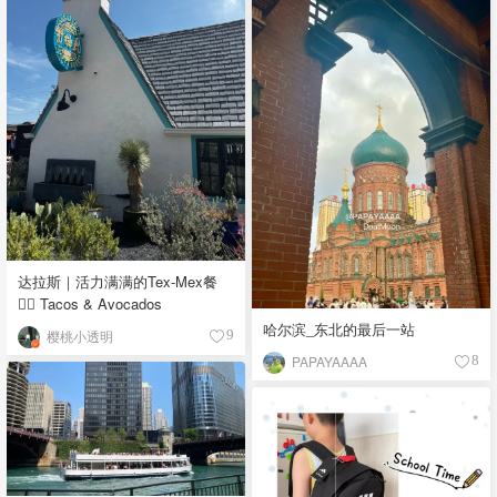
达拉斯｜活力满满的Tex-Mex餐
👉🏼 Tacos & Avocados
哈尔滨_东北的最后一站
樱桃小透明
9
PAPAYAAAA
8