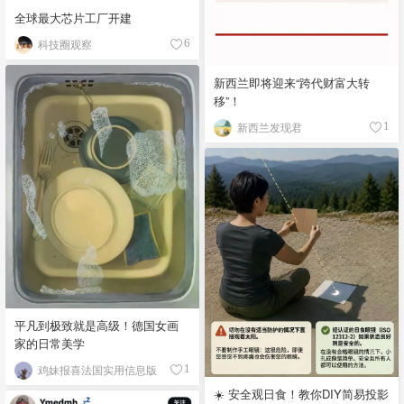
全球最大芯片工厂开建
科技圈观察
6
新西兰即将迎来“跨代财富大转
移”！
新西兰发现君
1
平凡到极致就是高级！德国女画
家的日常美学
鸡妹报喜法国实用信息版
1
☀️ 安全观日食！教你DIY简易投影