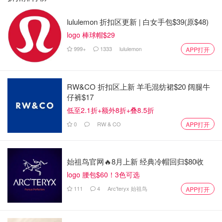
lululemon 折扣区更新 | 白女手包$39(原$48)
logo 棒球帽$29
999+
1333
lululemon
APP打开
RW&CO 折扣区上新 羊毛混纺裙$20 阔腿牛
仔裤$17
低至2.1折+额外8折+叠8.5折
0
RW & CO
APP打开
始祖鸟官网🔥8月上新 经典冷帽回归$80收
logo 腰包$60！3色可选
111
4
Arc'teryx 始祖鸟
APP打开