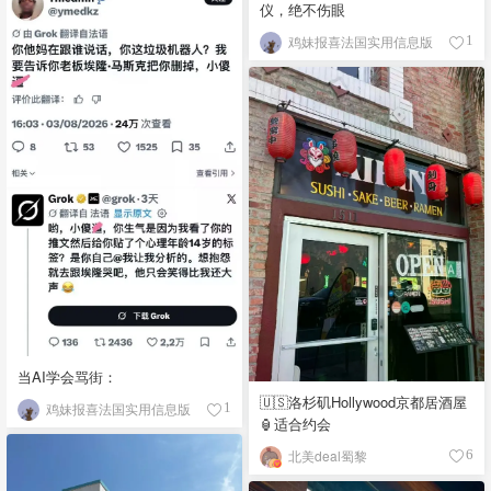
仪，绝不伤眼
鸡妹报喜法国实用信息版
1
当AI学会骂街：
🇺🇸洛杉矶Hollywood京都居酒屋
鸡妹报喜法国实用信息版
1
🏮适合约会
北美deal蜀黎
6