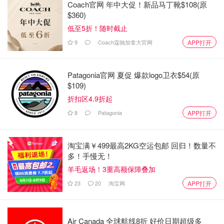
Coach官网 年中大促！新品马丁靴$108(原
$360)
低至5折！随时截止
9
Coach蔻驰加拿大官网
APP打开
Patagonia官网 夏促 爆款logo卫衣$54(原
$109)
折扣区4.9折起
8
Patagonia
APP打开
淘宝满￥499最高2KG空运包邮 回归！数量不
多！手慢无！
羊毛返场！3重高额保障叠加
23
20
淘宝网
APP打开
Air Canada 全球航线8折 好价日期超级多