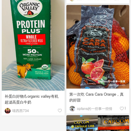
第一次吃 Cara Cara Orange，真
补蛋白好物💪organic valley有机
的好甜
超滤高蛋白牛奶
opfans的一些事一些情
1
喵西西734