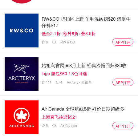
RW&CO 折扣区上新 羊毛混纺裙$20 阔腿牛
仔裤$17
低至2.1折+额外8折+叠8.5折
0
RW & CO
APP打开
始祖鸟官网🔥8月上新 经典冷帽回归$80收
logo 腰包$60！3色可选
111
4
Arc'teryx 始祖鸟
APP打开
Air Canada 全球航线8折 好价日期超级多
上海直飞往返$921
5
Air Canada
APP打开