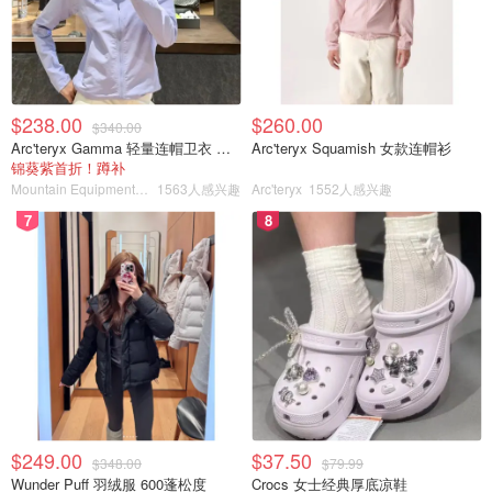
$238.00
$260.00
$340.00
Arc'teryx Gamma 轻量连帽卫衣 女款
Arc'teryx Squamish 女款连帽衫
锦葵紫首折！蹲补
Mountain Equipment Company
1563人感兴趣
Arc'teryx
1552人感兴趣
7
8
$249.00
$37.50
$348.00
$79.99
Wunder Puff 羽绒服 600蓬松度
Crocs 女士经典厚底凉鞋