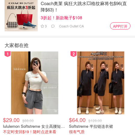
Coach奥莱 疯狂大跳水💥格纹麻将包$96(直
降$63)！
3折起！新款靴子$108
3
Coach Outlet CA
APP打开
大家都在抢
1
2
$29.00
$64.00
$88.00
$128.00
lululemon Softstreme 女士高腰短裤 10cm
Softstreme 半拉链连衣裙
不定时变回$19！随时点进来看
很有气质