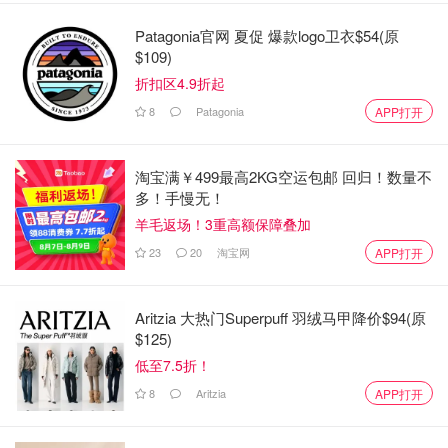
Patagonia官网 夏促 爆款logo卫衣$54(原
$109)
折扣区4.9折起
8
Patagonia
APP打开
淘宝满￥499最高2KG空运包邮 回归！数量不
多！手慢无！
羊毛返场！3重高额保障叠加
23
20
淘宝网
APP打开
Aritzia 大热门Superpuff 羽绒马甲降价$94(原
$125)
低至7.5折！
8
Aritzia
APP打开