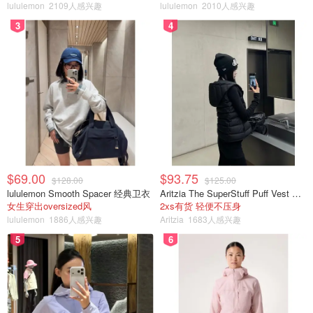
lululemon
2109人感兴趣
lululemon
2010人感兴趣
3
4
$69.00
$93.75
$128.00
$125.00
lululemon Smooth Spacer 经典卫衣
Aritzia The SuperStuff Puff Vest 轻盈亮面马甲
女生穿出oversized风
2xs有货 轻便不压身
lululemon
1886人感兴趣
Aritzia
1683人感兴趣
5
6