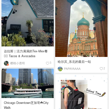
达拉斯｜活力满满的Tex-Mex餐
👉🏼 Tacos & Avocados
哈尔滨_东北的最后一站
樱桃小透明
3
PAPAYAAAA
2
Chicago Downtown芝加哥☘️City
Walk