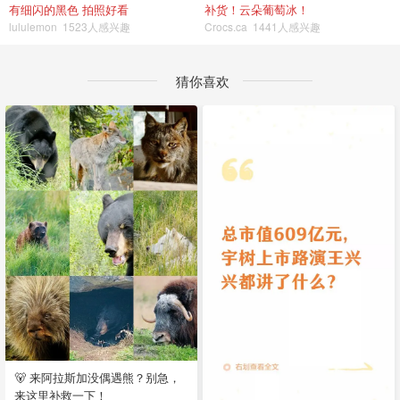
有细闪的黑色 拍照好看
补货！云朵葡萄冰！
lululemon
1523人感兴趣
Crocs.ca
1441人感兴趣
猜你喜欢
🐻 来阿拉斯加没偶遇熊？别急，
来这里补救一下！