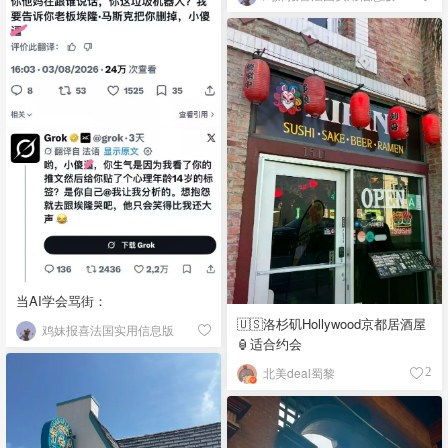
当AI学会骂街：
🇺🇸洛杉矶Hollywood京都居酒屋
鸡妹报喜法国实用信息版
🏮适合约会
北美deal蜀黎
2