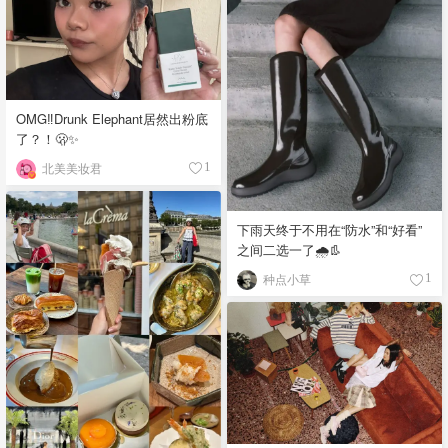
OMG‼️Drunk Elephant居然出粉底
了？！🫢✨
北美美妆君
1
下雨天终于不用在“防水”和“好看”
之间二选一了🌧️👢
种点小草
1