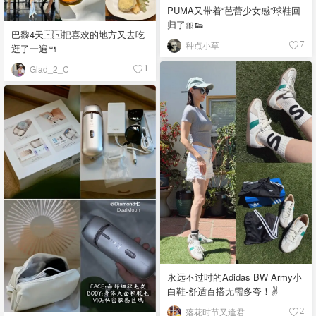
PUMA又带着“芭蕾少女感”球鞋回
归了🎀👟
巴黎4天🇫🇷把喜欢的地方又去吃
种点小草
7
逛了一遍🍴
Glad_2_C
1
永远不过时的Adidas BW Army小
白鞋-舒适百搭无需多夸！✌️
落花时节又逢君
2