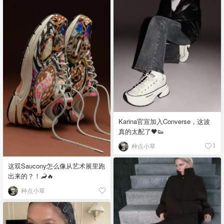
Karina官宣加入Converse，这波
真的太配了🖤👟
种点小草
1
这双Saucony怎么像从艺术展里跑
出来的？！🦂🔥
种点小草