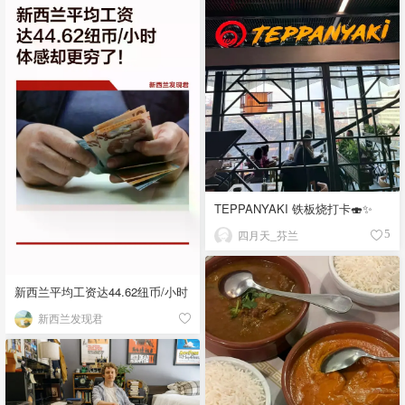
TEPPANYAKI 铁板烧打卡🍣✨
四月天_芬兰
5
新西兰平均工资达44.62纽币/小时
新西兰发现君