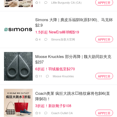
1
Little Burgundy CA (CA）
APP打开
Simons 大降 | 麂皮乐福$59(原$190)、马克杯
$2.9
1.5折起 NewEra棒球帽$19
4
Simons加拿大官网
APP打开
Moose Knuckles 部分再降 | 魏大勋同款夹克
$237
6折起！羽绒服低至$270
11
Moose Knuckles
APP打开
Coach奥莱 疯狂大跳水💥格纹麻将包$96(直
降$63)！
3折起！新款靴子$108
0
Coach Outlet CA
APP打开