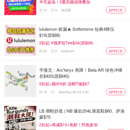
羊毛返场！3重高额保障叠加
10
4
淘宝网
APP打开
lululemon 捡漏🔥 Softstreme 短裤4降仅
$19(原$88)
2折起 V领罗纹Tee$34(原$68)
24
5
lululemon
APP打开
手慢无：Arc'teryx 再降！Beta AR 绿色冲锋
衣$420(原$840)
5折起+额外9折 连帽T恤$67
19
Sporting Life CA (CA)
APP打开
LB 潮鞋抄底 | NB 爆款204L薄底鞋$60、萨洛
蒙$75
2折起+再减$10+免邮！昂跑参加