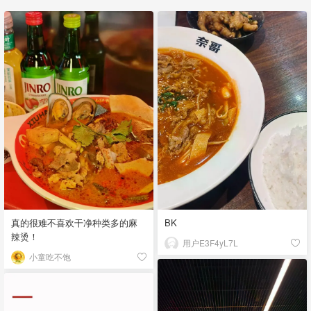
真的很难不喜欢干净种类多的麻
BK
辣烫！
用户E3F4yL7L
小童吃不饱