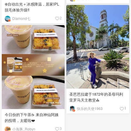
❄️自动出光＋冰感降温，居家IPL
脱毛体验升级‼️
Diamond七
2
圣芭芭拉建于1872年的圣母玛利
亚罗马天主教堂⛪️
快乐的天使1963
1
今日份的下午茶☕️ 来自神仙阿姨
的投喂，太暖啦❤️
小海豚_Robyn
3