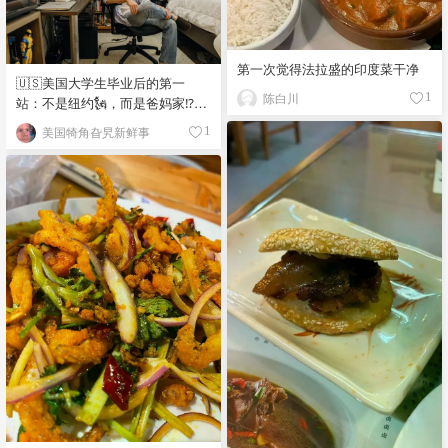
第一次觉得法拉盛的印度菜干净
🇺🇸美国大学生毕业后的第一
陈白川
1
站：不是纽约🗽，而是爸妈家⁉️😂
🏠
美国犄角旮旯新鲜事
1