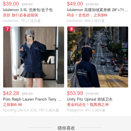
$39.00
$49.00
$48.00
$168.00
lululemon 3.5L 洗漱包/盒子包
lululemon 高腰加绒紧身裤 28"≈71cm 5个口袋
首折 旅行必备超能装
码全！史低价，之前$99
lululemon
791人感兴趣
lululemon
669人感兴趣
7
8
$42.28
$53.99
$89.50
$109.00
Polo Ralph Lauren French Terry 女童连帽卫衣 7-16码
Unity Fitz Uprisal 抓绒卫衣
之前$66.96
黄金码还在！氛围感之神
Sporting Life CA (CA)
587人感兴趣
Patagonia
451人感兴趣
猜你喜欢