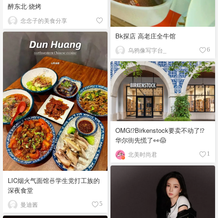
醉东北·烧烤
念念子的美食分享
Bk探店 高老庄全牛馆
乌鸦像写字台_
6
OMG⁉️Birkenstock要卖不动了⁉
华尔街先慌了👀😱
北美时尚君
1
LIC烟火气面馆🍜学生党打工族的
深夜食堂
曼迪酱
5