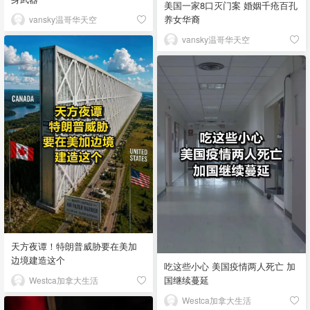
美国一家8口灭门案 婚姻千疮百孔
养女华裔
vansky温哥华天空
vansky温哥华天空
天方夜谭！特朗普威胁要在美加
边境建造这个
吃这些小心 美国疫情两人死亡 加
国继续蔓延
Westca加拿大生活
Westca加拿大生活