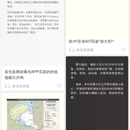
快冲!安省407高速"放大招"!
多伦多热推
多伦多网友曝光APP买菜的价格
猫腻引共鸣
多伦多热推