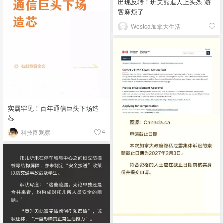
出现反转！班夫熊追人上头条 游
客麻烦了
Westca加拿大生活
实属罕见！百年通信巨头下场造
芯
科技圈观察
4