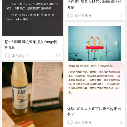
快自查! 加拿大$870万国家赔偿已
开放
多伦多热推
怒告! 印度司机驾车撞入Yonge街
托儿所
多伦多热推
炸锅! 加拿大人直言快吃不起麦当
劳了
多伦多热推