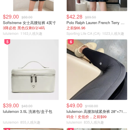
$29.00
$42.28
$88.00
$89.50
Softstreme 女士高腰短裤 4英寸
Polo Ralph Lauren French Terry 女童连帽卫衣 7-16码
3降必抢 黑色仅剩0/2/4码
之前$66.96
lululemon
1163人感兴趣
Sporting Life CA (CA)
1023人感兴趣
5
6
$39.00
$49.00
$48.00
$168.00
lululemon 3.5L 洗漱包/盒子包
lululemon 高腰加绒紧身裤 28"≈71cm 5个口袋
码全！史低价，之前$99
lululemon
855人感兴趣
lululemon
835人感兴趣