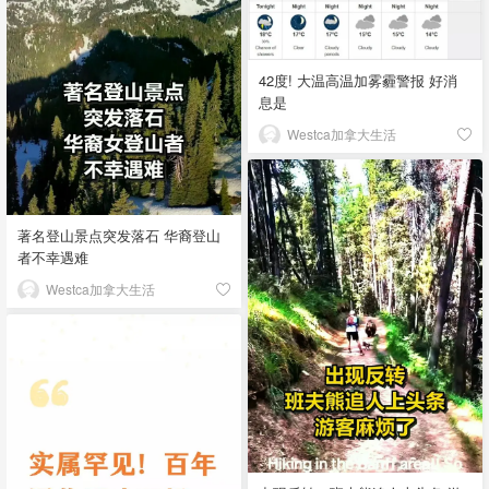
42度! 大温高温加雾霾警报 好消
息是
Westca加拿大生活
著名登山景点突发落石 华裔登山
者不幸遇难
Westca加拿大生活