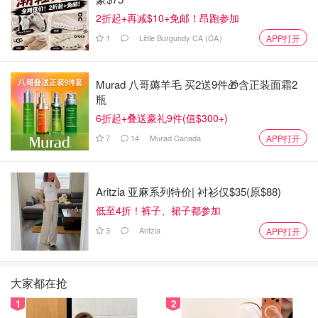
2折起+再减$10+免邮！昂跑参加
1
Little Burgundy CA (CA）
APP打开
Murad 八哥薅羊毛 买2送9件🎁含正装面霜2
瓶
6折起+叠送豪礼9件(值$300+)
7
14
Murad Canada
APP打开
Aritzia 亚麻系列特价| 衬衫仅$35(原$88)
低至4折！裤子、裙子都参加
3
Aritzia
APP打开
大家都在抢
1
2