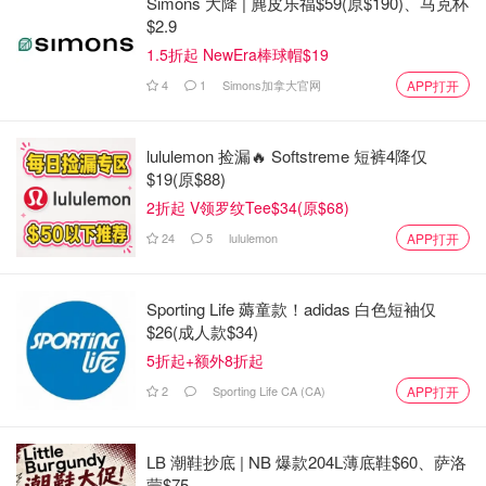
Simons 大降 | 麂皮乐福$59(原$190)、马克杯
$2.9
1.5折起 NewEra棒球帽$19
4
1
Simons加拿大官网
APP打开
lululemon 捡漏🔥 Softstreme 短裤4降仅
$19(原$88)
2折起 V领罗纹Tee$34(原$68)
24
5
lululemon
APP打开
Sporting Life 薅童款！adidas 白色短袖仅
$26(成人款$34)
5折起+额外8折起
2
Sporting Life CA (CA)
APP打开
LB 潮鞋抄底 | NB 爆款204L薄底鞋$60、萨洛
蒙$75