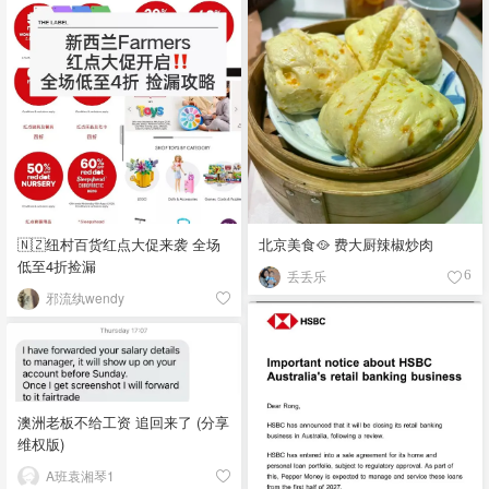
🇳🇿纽村百货红点大促来袭 全场
北京美食🥘 费大厨辣椒炒肉
低至4折捡漏
丢丢乐
6
邪流纨wendy
澳洲老板不给工资 追回来了 (分享
维权版)
A班袁湘琴1