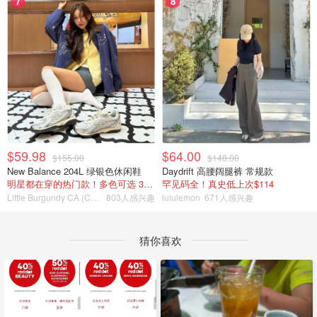
7
8
$59.98
$64.00
$155.00
$148.00
New Balance 204L 绿银色休闲鞋
Daydrift 高腰阔腿裤 常规款
明星都在穿的热门款！多色可选 3.8折
罕见码全！真史低上次$114
Little Burgundy CA (CA）
803人感兴趣
lululemon
671人感兴趣
猜你喜欢