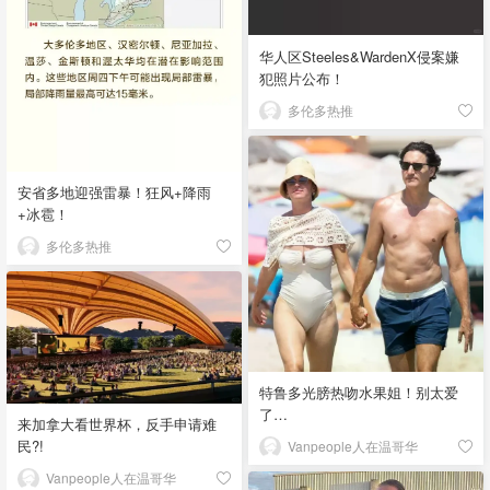
华人区Steeles&WardenX侵案嫌
犯照片公布！
多伦多热推
安省多地迎强雷暴！狂风+降雨
+冰雹！
多伦多热推
特鲁多光膀热吻水果姐！别太爱
了…
来加拿大看世界杯，反手申请难
民?!
Vanpeople人在温哥华
Vanpeople人在温哥华