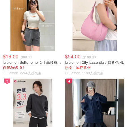
$19.00
$54.00
$88.00
$108.00
lululemon Softstreme 女士高腰短裤 10cm
lululemon City Essentials 肩背包 4L
仅限2码$19！
热卖！库存紧张
lululemon
2244人感兴趣
lululemon
1180人感兴趣
3
4