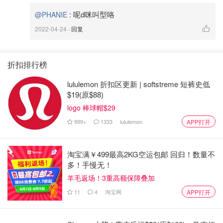
:
呢d咪叫型咯
@PHANIE
2022-04-24
· 回复
折扣排行榜
lululemon 折扣区更新 | softstreme 短裤史低
$19(原$88)
logo 棒球帽$29
999+
1333
lululemon
APP打开
淘宝满￥499最高2KG空运包邮 回归！数量不
多！手慢无！
羊毛返场！3重高额保障叠加
11
4
淘宝网
APP打开