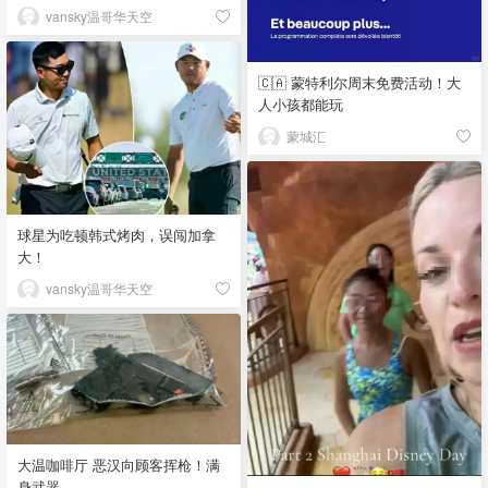
vansky温哥华天空
🇨🇦 蒙特利尔周末免费活动！大
人小孩都能玩
蒙城汇
球星为吃顿韩式烤肉，误闯加拿
大！
vansky温哥华天空
大温咖啡厅 恶汉向顾客挥枪！满
身武器