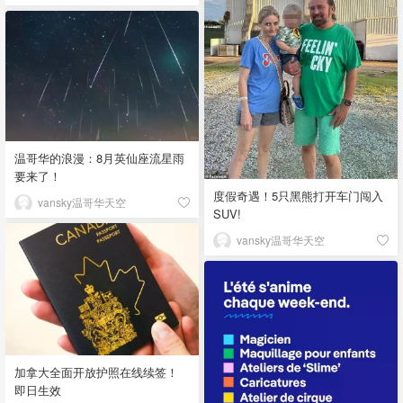
温哥华的浪漫：8月英仙座流星雨
要来了！
度假奇遇！5只黑熊打开车门闯入
vansky温哥华天空
SUV!
vansky温哥华天空
加拿大全面开放护照在线续签！
即日生效