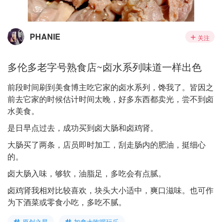
PHANIE
关注
多伦多老字号熟食店~卤水系列味道一样出色
前段时间刷到美食博主吃它家的卤水系列，馋我了。皆因之
前去它家的时候估计时间太晚，好多东西都卖光，尝不到卤
水美食。
是日早点过去，成功买到卤大肠和卤鸡肾。
大肠买了两条，店员即时加工，刮走肠内的肥油，挺细心
的。
卤大肠入味，够软，油脂足，多吃会有点腻。
卤鸡肾我相对比较喜欢，块头大小适中，爽口滋味。也可作
为下酒菜或零食小吃，多吃不腻。
原创之星
加拿大吃喝玩乐